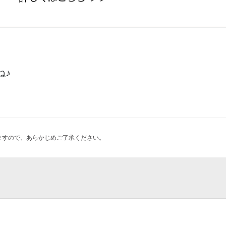
ね♪
ますので、あらかじめご了承ください。
026
楽団 第31回演奏会
40年記念 スウェーデン絵画 北
 - 本社