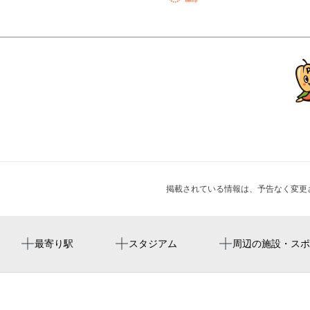
掲載されている情報は、予告なく変更
久屋大通駅
nagoya baseball stadium
medical salon blanchir
浄念寺
NAKED AQUA FANTASIA（ネイキッド アクア ファン
最寄り駅
スタジアム
周辺の施設・スポ
タジア）
栄駅
美容整体.小顔矯正crest
安清院
CBCあそび防災フェス
高岳駅
ダイニング四季彩
チャイコフスキー・バレエ劇場 ｢くるみ割り人形｣（名古
東大手駅
真如苑 名古屋支部