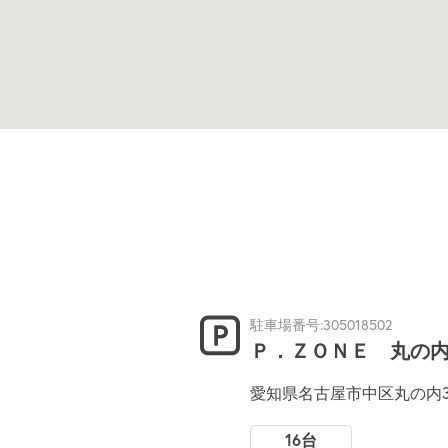
駐車場番号:305018502
Ｐ．ＺＯＮＥ 丸の
愛知県名古屋市中区丸の内3
16台