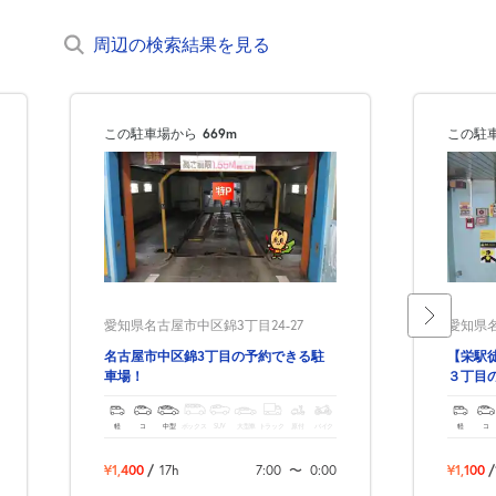
周辺の検索結果を見る
この駐車場から
669m
この駐
愛知県名古屋市中区錦3丁目24-27
愛知県名
名古屋市中区錦3丁目の予約できる駐
【栄駅
車場！
３丁目
軽
コ
中型
ボックス
SUV
大型車
トラック
原付
バイク
軽
コ
¥1,400
/
17h
7:00
〜
0:00
¥1,100
/