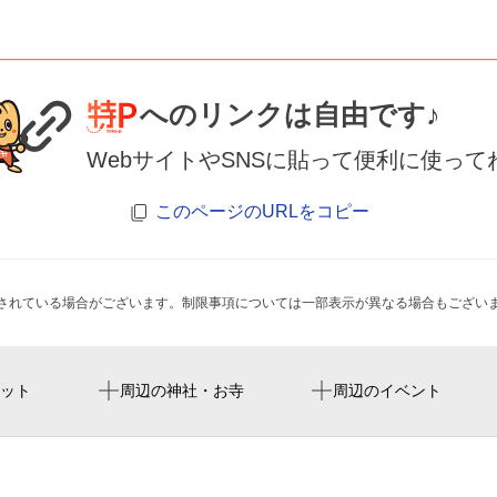
へのリンクは自由です♪
WebサイトやSNSに貼って便利に使って
このページのURLをコピー
されている場合がございます。制限事項については一部表示が異なる場合もござい
栄町駅
名城公園庭球場
ット
周辺の神社・お寺
周辺のイベント
金刀比羅神社
世界コスプレサミット2
市役所駅
結婚相談所 ブランシェ
名古屋ブルックナー管弦
丸の内駅
アパホテル＜名古屋栄北＞
展覧会「中日新聞社創業1
伏見駅
日本メナード化粧品株式会社