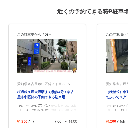
近くの予約できる特P駐車
この駐車場から
403m
この駐車場か
愛知県名古屋市中区錦３丁目８−５
愛知県名古屋市中
桜通線久屋大通駅まで徒歩4分！名古
（機械式）車
屋市中区錦の予約できる駐車場！
で歩いてスグ
も最適！
軽
コ
中型
ボックス
SUV
大型車
トラック
原付
バイク
軽
コ
中型
ボ
¥1,250
/
9h
9:00
〜
18:00
¥1,200
/
16h