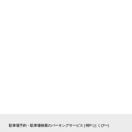
屋）
矢場町駅
アパホテル名古屋栄北
清水駅
jurk【ユルク】
駐車場予約・駐車場検索のパーキングサービス | 特P (とくぴー)