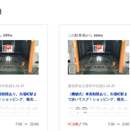
場
ら
659m
この駐車場から
666m
区錦3-24-29
愛知県名古屋市中区錦3-24-29
高制限あり。矢場町駅ま
（機械式）車高制限あり。矢場町駅ま
！ショッピング、観光に
で歩いてスグ！ショッピング、観光に
も最適！
ックス
SUV
大型車
トラック
原付
バイク
軽
コ
中型
ボックス
SUV
大型車
トラック
原付
バイク
7:00
〜
23:00
¥1,200
/
17h
7:00
〜
0:00