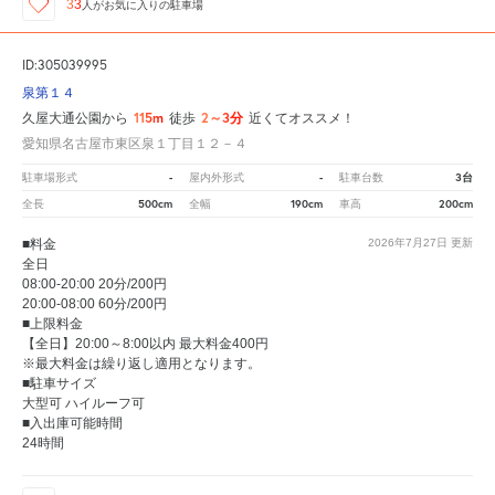
33
人が
お気に入りの駐車場
ID:305039995
泉第１４
115m
2～3分
久屋大通公園から
徒歩
近くてオススメ！
愛知県名古屋市東区泉１丁目１２－４
-
-
3台
駐車場形式
屋内外形式
駐車台数
500cm
190cm
200cm
全長
全幅
車高
■料金
2026年7月27日
更新
全日
08:00-20:00 20分/200円
20:00-08:00 60分/200円
■上限料金
【全日】20:00～8:00以内 最大料金400円
※最大料金は繰り返し適用となります。
■駐車サイズ
大型可 ハイルーフ可
■入出庫可能時間
24時間