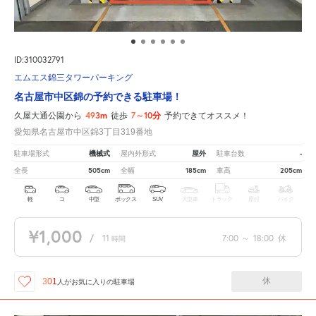
ID:310032791
エムエス錦三タワーパーキング
名古屋市中区錦の予約できる駐車場！
493m
7～10分
久屋大通公園から
徒歩
予約できてオススメ！
愛知県名古屋市中区錦3丁目319番地
機械式
屋外
-
駐車場形式
屋内外形式
駐車台数
505cm
185cm
205cm
全長
全幅
車高
軽
コ
中型
ボックス
SUV
大型車
トラック
原付
バイク
¥1,000
/
11
7:00
～
18:00
休
時間
休
301
人が
お気に入りの駐車場