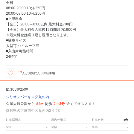
全日
08:00-20:00 10分/250円
20:00-08:00 10分/250円
■上限料金
【全日】20:00～8:00以内 最大料金700円
【全日】最大料金入庫後12時間以内1900円
※最大料金は繰り返し適用となります。
■駐車サイズ
大型可 ハイルーフ可
■入出庫可能時間
24時間
17
人が
お気に入りの駐車場
ID:305192509
ジリオンパーキング丸の内
84m
2～3分
久屋大通公園から
徒歩
近くてオススメ！
愛知県名古屋市中区丸の内3-6-23
-
-
4台
駐車場形式
屋内外形式
駐車台数
-
-
-
全長
全幅
車高