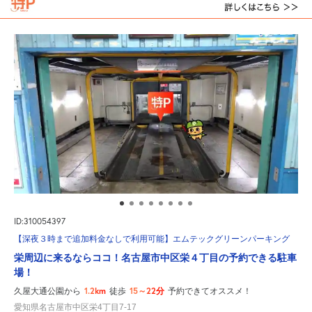
ID:310054397
【深夜３時まで追加料金なしで利用可能】エムテックグリーンパーキング
栄周辺に来るならココ！名古屋市中区栄４丁目の予約できる駐車
場！
1.2km
15～22分
久屋大通公園から
徒歩
予約できてオススメ！
愛知県名古屋市中区栄4丁目7-17