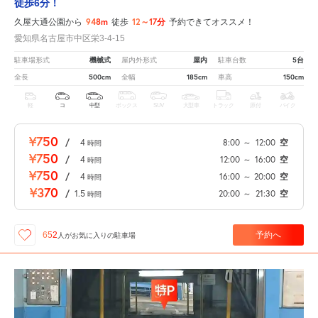
徒歩6分！
948m
12～17分
久屋大通公園から
徒歩
予約できてオススメ！
愛知県名古屋市中区栄3-4-15
機械式
屋内
5台
駐車場形式
屋内外形式
駐車台数
500cm
185cm
150cm
全長
全幅
車高
軽
コ
中型
ボックス
SUV
大型車
トラック
原付
バイク
¥750
/
4
8:00
～
12:00
空
時間
¥750
/
4
12:00
～
16:00
空
時間
¥750
/
4
16:00
～
20:00
空
時間
¥370
/
1.5
20:00
～
21:30
空
時間
予約へ
652
人が
お気に入りの駐車場