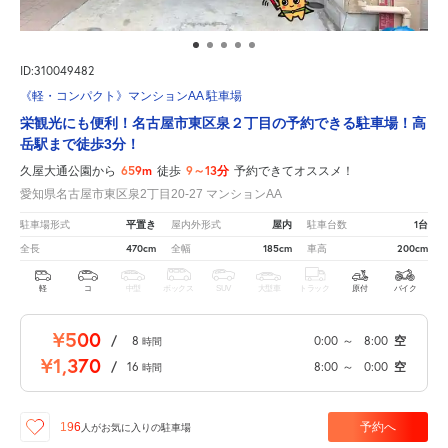
ID:310049482
《軽・コンパクト》マンションAA 駐車場
栄観光にも便利！名古屋市東区泉２丁目の予約できる駐車場！高
岳駅まで徒歩3分！
659m
9～13分
久屋大通公園から
徒歩
予約できてオススメ！
愛知県名古屋市東区泉2丁目20-27 マンションAA
平置き
屋内
1台
駐車場形式
屋内外形式
駐車台数
470cm
185cm
200cm
全長
全幅
車高
軽
コ
中型
ボックス
SUV
大型車
トラック
原付
バイク
¥500
/
8
0:00
～
8:00
空
時間
¥1,370
/
16
8:00
～
0:00
空
時間
予約へ
196
人が
お気に入りの駐車場