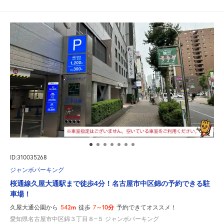
ID:310035268
ジャンボパーキング
桜通線久屋大通駅まで徒歩4分！名古屋市中区錦の予約できる駐
車場！
542m
7～10分
久屋大通公園から
徒歩
予約できてオススメ！
愛知県名古屋市中区錦３丁目８−５ ジャンボパーキング