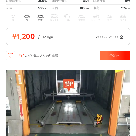
機械式
屋内
8台
駐車場形式
屋内外形式
駐車台数
505cm
185cm
155cm
全長
全幅
車高
軽
コ
中型
ボックス
SUV
大型車
トラック
原付
バイク
¥1,200
/
16
7:00
～
23:00
空
時間
予約へ
784
人が
お気に入りの駐車場