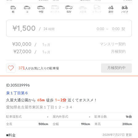
軽
コ
中型
ボックス
SUV
大型車
トラック
原付
バイク
¥1,500
/
24
0:00
～
0:00
契
時間
¥30,000
マンスリー契約
/
1
ヶ月
¥27,000
月極契約
/
1
ヶ月
月極契約中
371
人が
お気に入りの駐車場
ID:305039996
泉１丁目第６
65m
1～2分
久屋大通公園から
徒歩
近くてオススメ！
愛知県名古屋市東区泉１丁目１２－３４
-
-
16台
駐車場形式
屋内外形式
駐車台数
500cm
190cm
200cm
全長
全幅
車高
■料金
2026年7月27日
更新