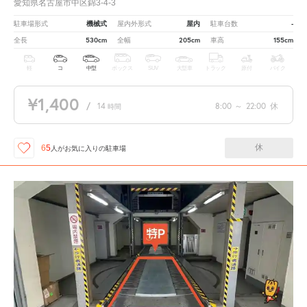
愛知県名古屋市中区錦3-4-3
機械式
屋内
-
駐車場形式
屋内外形式
駐車台数
530cm
205cm
155cm
全長
全幅
車高
軽
コ
中型
ボックス
SUV
大型車
トラック
原付
バイク
¥1,400
/
14
8:00
～
22:00
休
時間
休
65
人が
お気に入りの駐車場