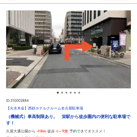
ID:310002884
【火水木金】西鉄ホテルクルーム名古屋駐車場
（機械式）車高制限あり。 栄駅から徒歩圏内の便利な駐車場で
す！
418m
6～9分
久屋大通公園から
徒歩
予約できてオススメ！