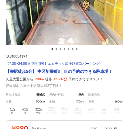
ID:310054394
【7:30~24:00まで利用可】エムテック広小路東新パーキング
【栄駅徒歩5分】 中区新栄町3丁目の予約のできる駐車場！
908m
12～17分
久屋大通公園から
徒歩
予約できてオススメ！
愛知県名古屋市中区新栄町3丁目4-1
機械式
屋内
-
駐車場形式
屋内外形式
駐車台数
500cm
170cm
160cm
全長
全幅
車高
軽
コ
中型
ボックス
SUV
大型車
トラック
原付
バイク
¥990
/
16.5
7:30
～
0:00
空