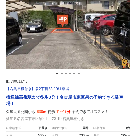
ID:310023718
【右奥屋根付き】泉2丁目23-19駐車場
桜通線高岳駅まで徒歩3分！名古屋市東区泉の予約できる駐車
場！
838m
11～16分
久屋大通公園から
徒歩
予約できてオススメ！
愛知県名古屋市東区泉2丁目23-19 右奥屋根付き
平置き
屋外
1台
駐車場形式
屋内外形式
駐車台数
500cm
230cm
195cm
全長
全幅
車高