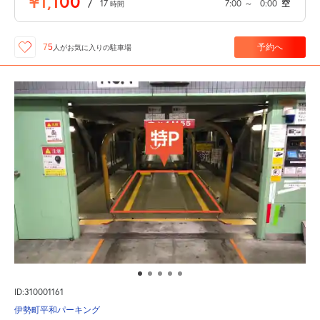
¥1,100
/
17
7:00
～
0:00
空
時間
予約へ
75
人が
お気に入りの駐車場
ID:310001161
伊勢町平和パーキング