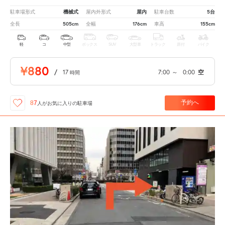
機械式
屋内
5台
駐車場形式
屋内外形式
駐車台数
505cm
176cm
155cm
全長
全幅
車高
軽
コ
中型
ボックス
SUV
大型車
トラック
原付
バイク
¥880
/
17
7:00
～
0:00
空
時間
予約へ
87
人が
お気に入りの駐車場