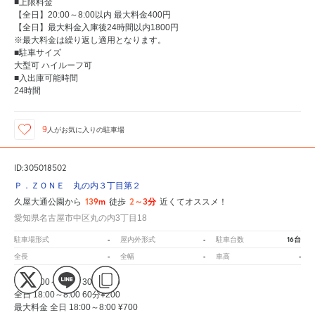
■上限料金
【全日】20:00～8:00以内 最大料金400円
【全日】最大料金入庫後24時間以内1800円
※最大料金は繰り返し適用となります。
■駐車サイズ
大型可 ハイルーフ可
■入出庫可能時間
24時間
9
人が
お気に入りの駐車場
ID:305018502
Ｐ．ＺＯＮＥ 丸の内３丁目第２
139m
2～3分
久屋大通公園から
徒歩
近くてオススメ！
愛知県名古屋市中区丸の内3丁目18
-
-
16台
駐車場形式
屋内外形式
駐車台数
-
-
-
全長
全幅
車高
全日 8:00～18:00 30分¥200
全日 18:00～8:00 60分¥200
最大料金 全日 18:00～8:00 ¥700