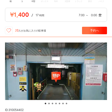
軽
コ
中型
ボックス
SUV
大型車
トラック
原付
バイク
¥1,400
/
17
7:00
～
0:00
空
時間
予約へ
20
人が
お気に入りの駐車場
ID:310054402