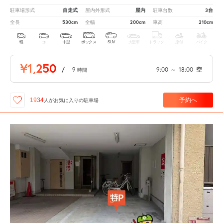
自走式
屋内
3台
駐車場形式
屋内外形式
駐車台数
530cm
200cm
210cm
全長
全幅
車高
軽
コ
中型
ボックス
SUV
大型車
トラック
原付
バイク
¥1,250
/
9
9:00
～
18:00
空
時間
予約へ
1934
人が
お気に入りの駐車場