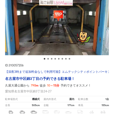
ID:310057206
【深夜3時まで追加料金なしで利用可能】エムテックシティポイントパーキング
名古屋市中区錦3丁目の予約できる駐車場！
790m
10～15分
久屋大通公園から
徒歩
予約できてオススメ！
愛知県名古屋市中区錦3丁目24-27
機械式
屋内
1台
駐車場形式
屋内外形式
駐車台数
505cm
177cm
155cm
全長
全幅
車高