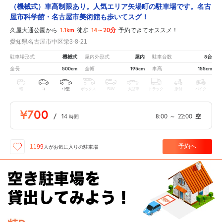
（機械式）車高制限あり。人気エリア矢場町の駐車場です。名古
屋市科学館・名古屋市美術館も歩いてスグ！
1.1km
14～20分
久屋大通公園から
徒歩
予約できてオススメ！
愛知県名古屋市中区栄3-8-21
機械式
屋内
8台
駐車場形式
屋内外形式
駐車台数
500cm
195cm
155cm
全長
全幅
車高
軽
コ
中型
ボックス
SUV
大型車
トラック
原付
バイク
¥700
/
14
8:00
～
22:00
空
時間
予約へ
1199
人が
お気に入りの駐車場