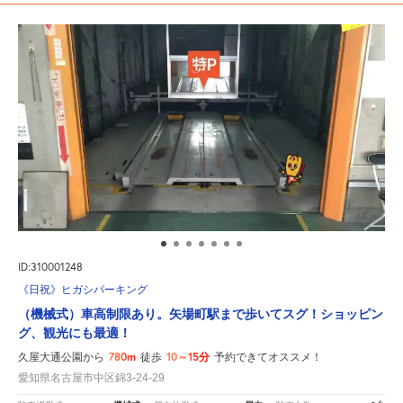
ID:310001248
《日祝》ヒガシパーキング
（機械式）車高制限あり。矢場町駅まで歩いてスグ！ショッピン
グ、観光にも最適！
780m
10～15分
久屋大通公園から
徒歩
予約できてオススメ！
愛知県名古屋市中区錦3-24-29