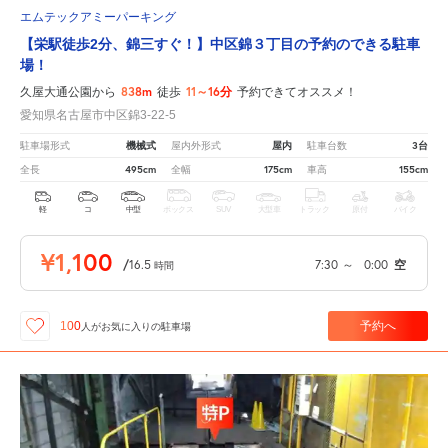
エムテックアミーパーキング
【栄駅徒歩2分、錦三すぐ！】中区錦３丁目の予約のできる駐車
場！
838m
11～16分
久屋大通公園から
徒歩
予約できてオススメ！
愛知県名古屋市中区錦3-22-5
機械式
屋内
3台
駐車場形式
屋内外形式
駐車台数
495cm
175cm
155cm
全長
全幅
車高
軽
コ
中型
ボックス
SUV
大型車
トラック
原付
バイク
¥1,100
/
16.5
7:30
～
0:00
空
時間
予約へ
100
人が
お気に入りの駐車場