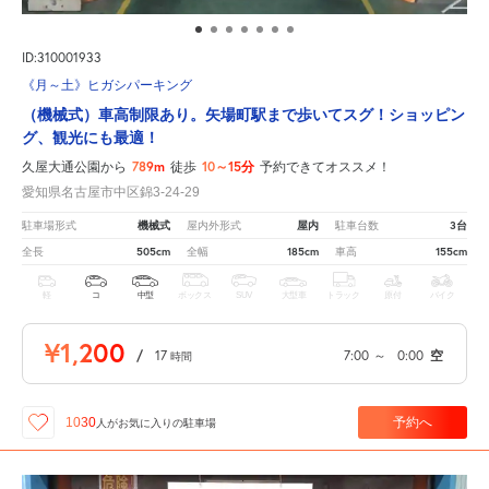
ID:310001933
《月～土》ヒガシパーキング
（機械式）車高制限あり。矢場町駅まで歩いてスグ！ショッピン
グ、観光にも最適！
789m
10～15分
久屋大通公園から
徒歩
予約できてオススメ！
愛知県名古屋市中区錦3-24-29
機械式
屋内
3台
駐車場形式
屋内外形式
駐車台数
505cm
185cm
155cm
全長
全幅
車高
軽
コ
中型
ボックス
SUV
大型車
トラック
原付
バイク
¥1,200
/
17
7:00
～
0:00
空
時間
予約へ
1030
人が
お気に入りの駐車場