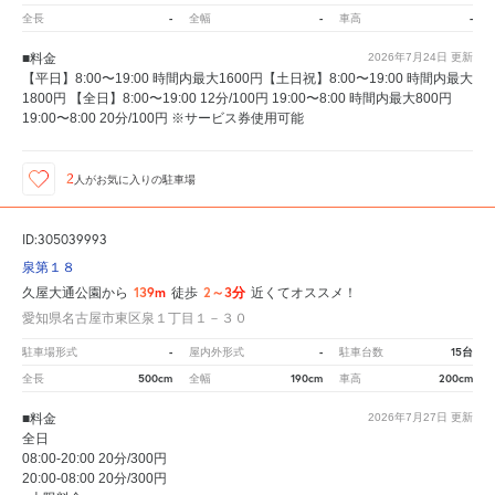
-
-
-
全長
全幅
車高
■料金
2026年7月24日
更新
【平日】8:00〜19:00 時間内最大1600円【土日祝】8:00〜19:00 時間内最大
1800円 【全日】8:00〜19:00 12分/100円 19:00〜8:00 時間内最大800円
19:00〜8:00 20分/100円 ※サービス券使用可能
2
人が
お気に入りの駐車場
ID:305039993
泉第１８
139m
2～3分
久屋大通公園から
徒歩
近くてオススメ！
愛知県名古屋市東区泉１丁目１－３０
-
-
15台
駐車場形式
屋内外形式
駐車台数
500cm
190cm
200cm
全長
全幅
車高
■料金
2026年7月27日
更新
全日
08:00-20:00 20分/300円
20:00-08:00 20分/300円