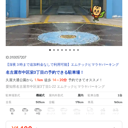
ID:310057207
【深夜３時まで追加料金なしで利用可能】エムテックヒマラヤパーキング
名古屋市中区栄3丁目の予約できる駐車場！
1.1km
14～20分
久屋大通公園から
徒歩
予約できてオススメ！
愛知県名古屋市中区栄3丁目1-22 エムテックヒマラヤパーキング
機械式
屋内
2台
駐車場形式
屋内外形式
駐車台数
505cm
178cm
160cm
全長
全幅
車高
軽
コ
中型
ボックス
SUV
大型車
トラック
原付
バイク