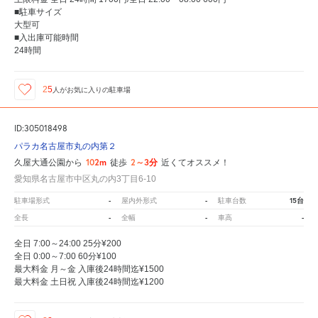
■駐車サイズ
大型可
■入出庫可能時間
24時間
25
人が
お気に入りの駐車場
ID:305018498
パラカ名古屋市丸の内第２
102m
2～3分
久屋大通公園から
徒歩
近くてオススメ！
愛知県名古屋市中区丸の内3丁目6-10
-
-
15台
駐車場形式
屋内外形式
駐車台数
-
-
-
全長
全幅
車高
全日 7:00～24:00 25分¥200
全日 0:00～7:00 60分¥100
最大料金 月～金 入庫後24時間迄¥1500
最大料金 土日祝 入庫後24時間迄¥1200