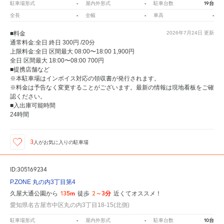
-
-
19台
駐車場形式
屋内外形式
駐車台数
-
-
-
全長
全幅
車高
■料金
2026年7月24日
更新
通常料金:全日 終日 300円 /20分
上限料金:全日 区間最大 08:00〜18:00 1,900円
全日 区間最大 18:00〜08:00 700円
■提携店舗など
※本駐車場はインボイス対応の領収書が発行されます。
※料金は予告なく変更することがございます。最新の情報は現地看板をご確
認ください。
■入出庫可能時間
24時間
3
人が
お気に入りの駐車場
ID:305169234
P.ZONE 丸の内3丁目第4
135m
2～3分
久屋大通公園から
徒歩
近くてオススメ！
愛知県名古屋市中区丸の内3丁目18-15(北側)
-
-
10台
駐車場形式
屋内外形式
駐車台数