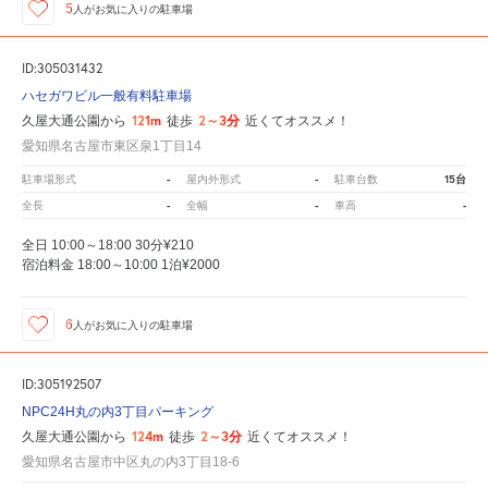
5
人が
お気に入りの駐車場
ID:305031432
ハセガワビル一般有料駐車場
121m
2～3分
久屋大通公園から
徒歩
近くてオススメ！
愛知県名古屋市東区泉1丁目14
-
-
15台
駐車場形式
屋内外形式
駐車台数
-
-
-
全長
全幅
車高
全日 10:00～18:00 30分¥210
宿泊料金 18:00～10:00 1泊¥2000
6
人が
お気に入りの駐車場
ID:305192507
NPC24H丸の内3丁目パーキング
124m
2～3分
久屋大通公園から
徒歩
近くてオススメ！
愛知県名古屋市中区丸の内3丁目18-6