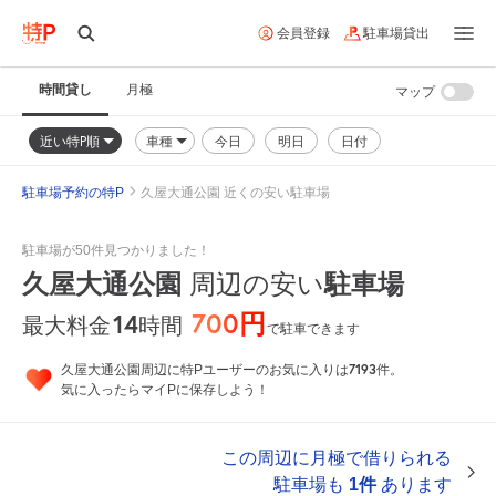
会員登録
駐車場貸出
時間貸し
月極
マップ
近い特P順
車種
今日
明日
日付
駐車場予約の特P
久屋大通公園 近くの安い駐車場
駐車場が50件見つかりました！
久屋大通公園
周辺の安い
駐車場
700円
14
時間
最大料金
で駐車できます
7193
久屋大通公園周辺に特Pユーザーのお気に入りは
件。
気に入ったらマイPに保存しよう！
この周辺に月極で借りられる
駐車場も
1件
あります