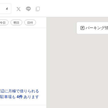
今日
明日
日付
パーキング
周辺に月極で借りられる
駐車場も
4件
あります