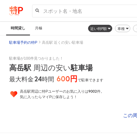
スポット名・地名
時間貸し
月極
近い特P順
車種
駐車場予約の特P
高岳駅 近くの安い駐車場
駐車場が100件見つかりました！
高岳駅
周辺の安い
駐車場
600円
24
時間
最大料金
で駐車できます
9002
高岳駅周辺に特Pユーザーのお気に入りは
件。
気に入ったらマイPに保存しよう！
この