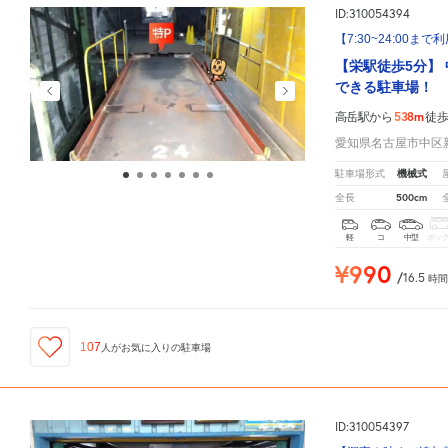
ID:310054394
【7:30~24:00
【栄駅徒歩5分】
できる駐車場！
538m
高岳駅から
徒
愛知県名古屋市中区新
機械式
駐車場形式
500cm
全長
軽
コ
中型
ボッ
¥990
/
16.5
時間
107
人が
お気に入りの駐車場
ID:310054397