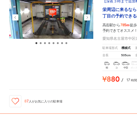
【深夜３時まで追加
栄周辺に来るなら
丁目の予約できる
785m
高岳駅から
徒歩
予約できてオススメ
愛知県名古屋市中区栄
機械式
駐車場形式
505cm
全長
軽
コ
中型
ボッ
¥880
/
17
時間
87
人が
お気に入りの駐車場
ID:310006954
高岳駅
周辺の格安
駐車場
マップです。他の駐車場がありましたら、
こちら
から教えてください
筒井2-12-37駐車場