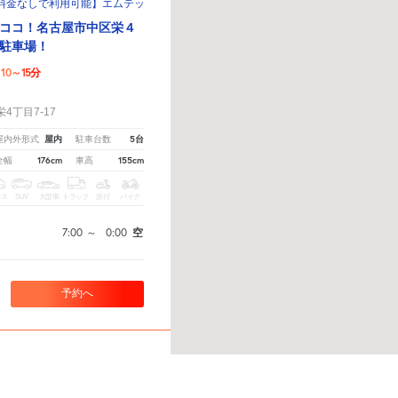
料金なしで利用可能】エムテックグリーンパーキング
ココ！名古屋市中区栄４
駐車場！
10～15分
！
4丁目7-17
屋内
5台
屋内外形式
駐車台数
176cm
155cm
全幅
車高
クス
SUV
大型車
トラック
原付
バイク
7:00
～
0:00
空
予約へ
。
※ご注意ください - 徒歩時間は地形の状況や迂回路を反映できていない場合があります。