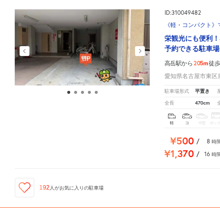
ID:310049482
《軽・コンパクト》マ
栄観光にも便利！
予約できる駐車場
205m
高岳駅から
徒
愛知県名古屋市東区泉2
平置き
駐車場形式
470cm
全長
軽
コ
中型
ボッ
¥500
/
8
時
¥1,370
/
16
時
192
人が
お気に入りの駐車場