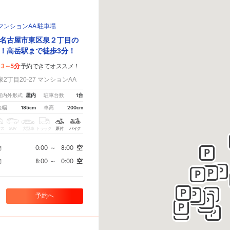
ンションAA 駐車場
名古屋市東区泉２丁目の
！高岳駅まで徒歩3分！
3～5分
歩
予約できてオススメ！
丁目20-27 マンションAA
屋内
1台
屋内外形式
駐車台数
185cm
200cm
全幅
車高
クス
SUV
大型車
トラック
原付
バイク
0:00
～
8:00
空
間
8:00
～
0:00
空
間
予約へ