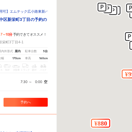
まで利用可】エムテック広小路東新パーキング
 中区新栄町3丁目の予約の
7～10分
歩
予約できてオススメ！
栄町3丁目4-1
屋内
5台
屋内外形式
駐車台数
170cm
160cm
全幅
車高
クス
SUV
大型車
トラック
原付
バイク
7:30
～
0:00
空
予約へ