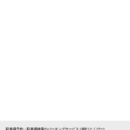
駐車場予約・駐車場検索のパーキングサービス | 特P (とくぴー)