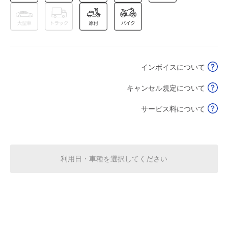
8月16日 (日)
¥1,000
空き1
0:00～24:00
8月17日 (月)
¥1,000
インボイスについて
空き1
キャンセル規定について
0:00～24:00
サービス料について
8月18日 (火)
¥1,000
空き1
0:00～24:00
利用日・車種を選択してください
8月19日 (水)
¥1,000
空き1
0:00～24:00
8月20日 (木)
¥1,000
空き1