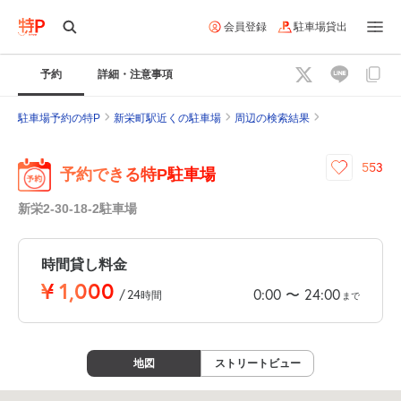
会員登録
駐車場貸出
予約
詳細・注意事項
駐車場予約の特P
新栄町駅近くの駐車場
周辺の検索結果
553
予約できる特P駐車場
新栄2-30-18-2駐車場
時間貸し料金
¥
1,000
0:00
24:00
〜
/
24
時間
まで
地図
ストリートビュー