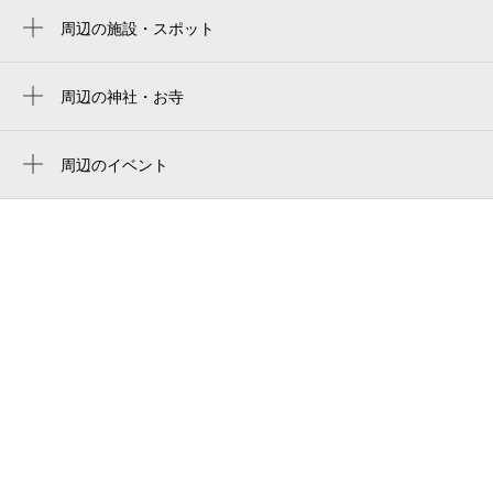
バンテリンドーム
周辺の施設・スポット
高岳駅
0:00～24:00
上田美術株式会社
名古屋バンテリンドーム
8月30日 (日)
矢場町駅
¥1,000
食堂さいと右
周辺の神社・お寺
満
バンテリンドーム ナゴヤ（ナゴヤドーム）
車道駅
白山神社
東和マンション新栄
Vantelin Dome Nagoya
栄町駅
円教寺
0:00～24:00
周辺のイベント
lier 新栄
名古屋巨蛋
8月31日 (月)
¥1,000
ペンぎょ展 2026 in 名古屋
栄駅
正念寺
名古屋白山郵便局
満
vantelin dome nagoya（バンテリンドームナ
浩養園 ビヤガーデン
吹上駅
八王子社
ゴヤ）／ナドヤドーム
中警察署新栄交番
ラーメンどんぶり展
久屋大通駅
0:00～24:00
興善寺
반테린 돔 나고야
新栄荘6棟
9月1日 (火)
¥800
上前津駅
真広寺
空き1
バンテリンドーム名古屋
カフェトラ
nagoya baseball stadium
加藤コーポ新栄
0:00～24:00
9月2日 (水)
¥800
有限会社アサキ
空き1
コンフォート新栄
aron china bar
0:00～24:00