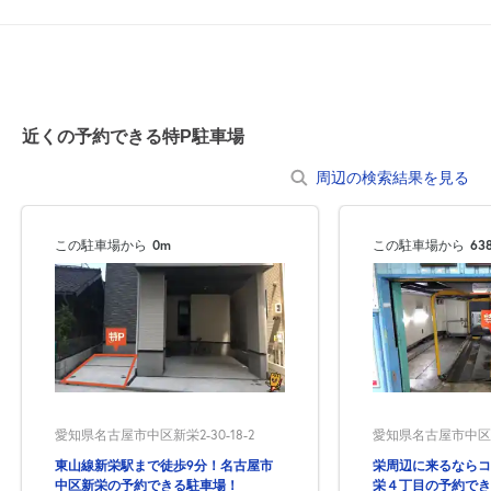
0:00～24:00
8月21日 (金)
¥1,000
空き1
近くの予約できる特P駐車場
0:00～24:00
周辺の検索結果を見る
8月22日 (土)
¥1,000
空き1
この駐車場から
0m
この駐車場から
63
0:00～24:00
8月23日 (日)
¥1,000
空き1
0:00～24:00
8月24日 (月)
¥1,000
満
愛知県名古屋市中区新栄2-30-18-2
愛知県名古屋市中区栄
東山線新栄駅まで徒歩9分！名古屋市
栄周辺に来るならコ
0:00～24:00
中区新栄の予約できる駐車場！
栄４丁目の予約でき