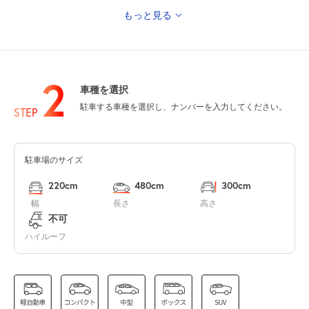
もっと見る
0:00～24:00
8月12日 (水)
¥1,000
満
2
車種を選択
0:00～24:00
駐車する車種を選択し、ナンバーを入力してください。
STEP
8月13日 (木)
¥1,000
満
駐車場のサイズ
0:00～24:00
8月14日 (金)
¥1,000
220cm
480cm
300cm
満
幅
長さ
高さ
不可
0:00～24:00
ハイルーフ
8月15日 (土)
¥1,000
満
0:00～24:00