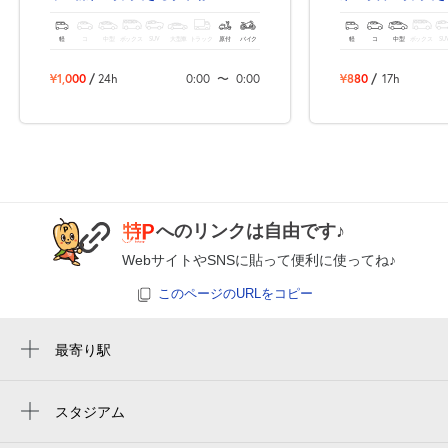
8月25日 (火)
¥1,000
満
軽
コ
中型
ボックス
SUV
大型車
トラック
原付
バイク
軽
コ
中型
ボックス
SU
¥1,000
/
24h
0:00
〜
0:00
¥880
/
17h
0:00～24:00
8月26日 (水)
¥1,000
満
0:00～24:00
8月27日 (木)
¥1,000
へのリンクは自由です♪
空き1
WebサイトやSNSに貼って便利に使ってね♪
0:00～24:00
このページのURLをコピー
8月28日 (金)
¥1,000
空き1
最寄り駅
新栄町駅
0:00～24:00
千種駅
スタジアム
8月29日 (土)
¥1,000
バンテリンドーム
満
鶴舞駅