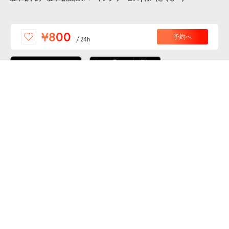
便利な特Pアプリを
¥800
予約へ
/
24h
ダウンロードしよう！
ここから「インストール」して、便利な特Pアプリを
公式 X
GETしよう
公式 Facebook
特P
会員・利用規約