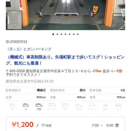
ID:310001933
《月～土》ヒガシパーキング
（機械式）車高制限あり。矢場町駅まで歩いてスグ！ショッピン
グ、観光にも最適！
478m
6～9分
〒460-0008 愛知県名古屋市中区栄４丁目１５−６から
徒歩
予約できてオススメ！
愛知県名古屋市中区錦3-24-29
機械式
屋内
3台
駐車場形式
屋内外形式
駐車台数
505cm
185cm
155cm
全長
全幅
車高
軽
コ
中型
ボックス
SUV
大型車
トラック
原付
バイク
¥1,200
/
17
7:00
～
0:00
空
時間