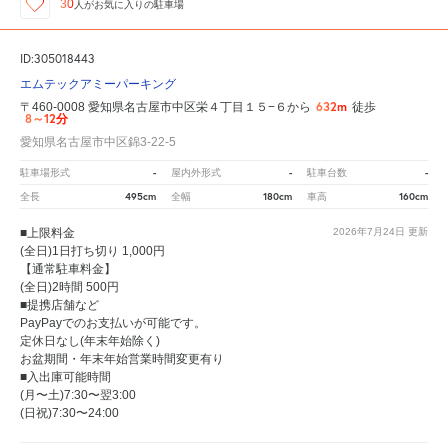
30
人が
お気に入りの駐車場
ID:305018443
エムテックアミーパーキング
632m
〒460-0008 愛知県名古屋市中区栄４丁目１５−６から
徒歩
8～12分
愛知県名古屋市中区錦3-22-5
-
-
-
駐車場形式
屋内外形式
駐車台数
495cm
180cm
160cm
全長
全幅
車高
■上限料金
2026年7月24日
更新
(全日)1日打ち切り 1,000円
【通常駐車料金】
(全日)2時間 500円
■提携店舗など
PayPayでのお支払いが可能です。
定休日なし(年末年始除く)
お盆期間・年末年始営業時間変更有り
■入出庫可能時間
(月〜土)7:30〜翌3:00
(日祝)7:30〜24:00