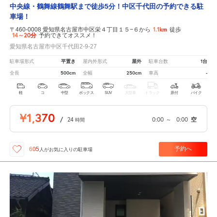
中央線・鶴舞線鶴舞駅まで徒歩5分！中区千代田の予約できる駐
車場！
1.1km
〒460-0008 愛知県名古屋市中区栄４丁目１５−６から
徒歩
14～20分
予約できてオススメ！
愛知県名古屋市中区千代田2-9-27
平置き
屋外
1台
駐車場形式
屋内外形式
駐車台数
500cm
250cm
-
全長
全幅
車高
軽
コ
中型
ボックス
SUV
大型車
トラック
原付
バイク
¥1,370
/
24
0:00
～
0:00
空
時間
予約へ
605
人が
お気に入りの駐車場