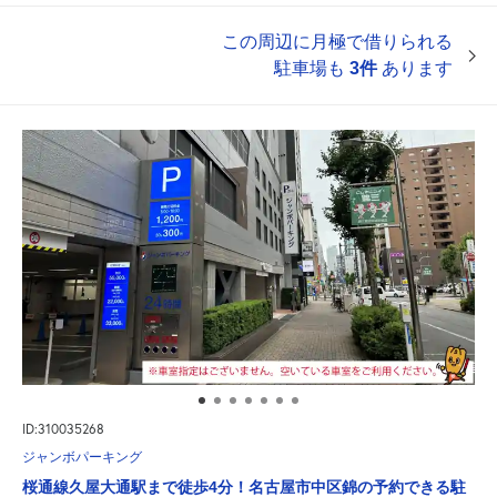
この周辺に月極で借りられる
駐車場も
3件
あります
ID:310035268
ジャンボパーキング
桜通線久屋大通駅まで徒歩4分！名古屋市中区錦の予約できる駐