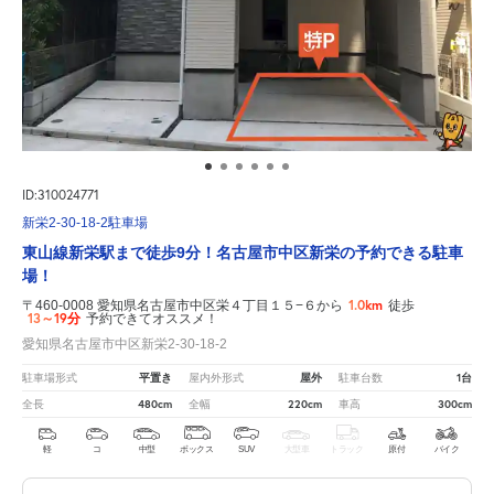
ID:310024771
新栄2-30-18-2駐車場
東山線新栄駅まで徒歩9分！名古屋市中区新栄の予約できる駐車
場！
1.0km
〒460-0008 愛知県名古屋市中区栄４丁目１５−６から
徒歩
13～19分
予約できてオススメ！
愛知県名古屋市中区新栄2-30-18-2
平置き
屋外
1台
駐車場形式
屋内外形式
駐車台数
480cm
220cm
300cm
全長
全幅
車高
軽
コ
中型
ボックス
SUV
大型車
トラック
原付
バイク