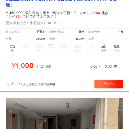
場！
1.0km
〒460-0008 愛知県名古屋市中区栄４丁目１５−６から
徒歩
13～19分
予約できてオススメ！
愛知県名古屋市中区新栄2-30-18-2
平置き
屋外
1台
駐車場形式
屋内外形式
駐車台数
350cm
180cm
-
全長
全幅
車高
軽
コ
中型
ボックス
SUV
大型車
トラック
原付
バイク
¥1,000
/
24
0:00
～
0:00
空
時間
予約へ
300
人が
お気に入りの駐車場