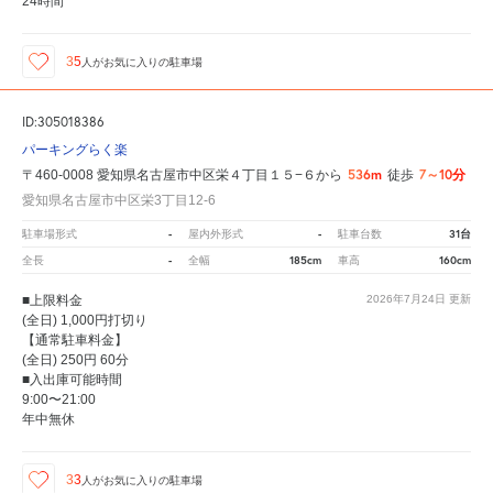
24時間
35
人が
お気に入りの駐車場
ID:305018386
パーキングらく楽
536m
7～10分
〒460-0008 愛知県名古屋市中区栄４丁目１５−６から
徒歩
愛知県名古屋市中区栄3丁目12-6
-
-
31台
駐車場形式
屋内外形式
駐車台数
-
185cm
160cm
全長
全幅
車高
■上限料金
2026年7月24日
更新
(全日) 1,000円打切り
【通常駐車料金】
(全日) 250円 60分
■入出庫可能時間
9:00〜21:00
年中無休
33
人が
お気に入りの駐車場