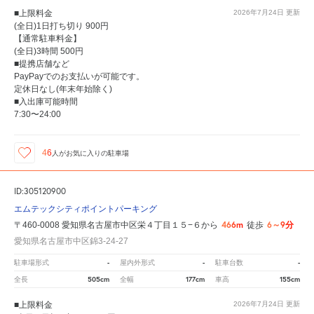
■上限料金
2026年7月24日
更新
(全日)1日打ち切り 900円
【通常駐車料金】
(全日)3時間 500円
■提携店舗など
PayPayでのお支払いが可能です。
定休日なし(年末年始除く)
■入出庫可能時間
7:30〜24:00
46
人が
お気に入りの駐車場
ID:305120900
エムテックシティポイントパーキング
466m
6～9分
〒460-0008 愛知県名古屋市中区栄４丁目１５−６から
徒歩
愛知県名古屋市中区錦3-24-27
-
-
-
駐車場形式
屋内外形式
駐車台数
505cm
177cm
155cm
全長
全幅
車高
■上限料金
2026年7月24日
更新