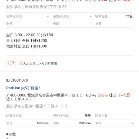
愛知県名古屋市東区東桜1丁目10-36
-
-
22台
駐車場形式
屋内外形式
駐車台数
-
-
-
全長
全幅
車高
全日 8:00～22:00 30分¥150
最大料金 全日 1日¥1200
宿泊料金 全日 1泊¥1000
77
人が
お気に入りの駐車場
ID:310011378
Park Inn 栄5丁目第3
238m
3～5分
〒460-0008 愛知県名古屋市中区栄４丁目１５−６から
徒歩
近くてオススメ！
愛知県名古屋市中区栄５丁目４−３３
-
屋外
-
駐車場形式
屋内外形式
駐車台数
5000cm
2450cm
-
全長
全幅
車高
■台数