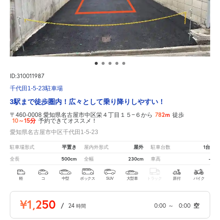
ID:310011987
千代田1-5-23駐車場
3駅まで徒歩圏内！広々として乗り降りしやすい！
782m
〒460-0008 愛知県名古屋市中区栄４丁目１５−６から
徒歩
10～15分
予約できてオススメ！
愛知県名古屋市中区千代田1-5-23
平置き
屋外
1台
駐車場形式
屋内外形式
駐車台数
500cm
230cm
-
全長
全幅
車高
軽
コ
中型
ボックス
SUV
大型車
トラック
原付
バイク
¥1,250
/
24
0:00
～
0:00
空
時間