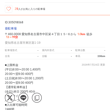
29
人が
お気に入りの駐車場
ID:305018068
葵駐車場
1.0km
〒460-0008 愛知県名古屋市中区栄４丁目１５−６から
徒歩
13～19分
愛知県名古屋市東区葵1-19
-
-
-
駐車場形式
屋内外形式
駐車台数
-
-
230cm
全長
全幅
車高
■上限料金
2026年7月24日
更新
(平日)8:00〜20:00 1,400円
20:00〜翌8:00 400円
(土日祝)8:00〜20:00 1,200円
20:00〜翌8:00 400円
【通常駐車料金】
(全日) 終日 200円 40分
■駐車サイズ
ハイルーフ可
■入出庫可能時間
24時間