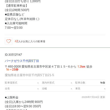
(全日)1日打ち切り 1,000円
【通常駐車料金】
(全日)2時間 500円
■提携店舗など
定休日なし(年末年始除く)
■入出庫可能時間
7:00〜翌3:00
42
人が
お気に入りの駐車場
ID:305121147
パークゼウス千代田5丁目
1.2km
〒460-0008 愛知県名古屋市中区栄４丁目１５−６から
徒歩
16～23分
愛知県名古屋市中区千代田5丁目21-5
-
-
16台
駐車場形式
屋内外形式
駐車台数
-
-
-
全長
全幅
車高
■上限料金
2026年7月24日
更新
(全日)入庫から24時間 900円
(全日)18:00〜翌9:00 350円