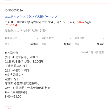
ID:305018286
エムテックキッズランド大須パーキング
814m
〒460-0008 愛知県名古屋市中区栄４丁目１５−６から
徒歩
11～16分
愛知県名古屋市中区大須4-2-50
-
-
-
駐車場形式
屋内外形式
駐車台数
500cm
180cm
155cm
全長
全幅
車高
■上限料金
2026年7月24日
更新
(平日)1日打ち切り 700円
(土日祝)1日打ち切り 1,200円
【通常駐車料金】
(全日)2時間 500円
■提携店舗など
定休日なし
年末年始営業時間変更有り
GW・お盆期間・年末年始休日料金
■入出庫可能時間
8:00〜23:00