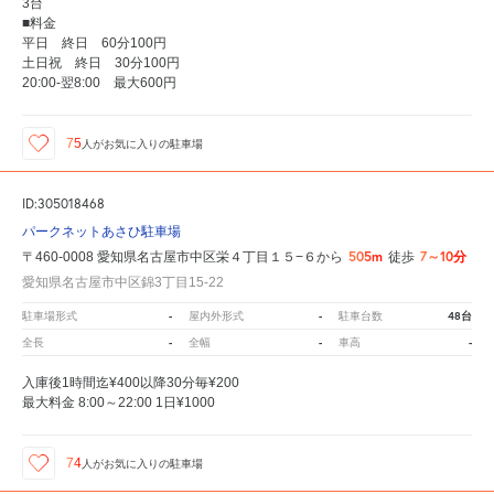
3台
■料金
平日 終日 60分100円
土日祝 終日 30分100円
20:00-翌8:00 最大600円
75
人が
お気に入りの駐車場
ID:305018468
パークネットあさひ駐車場
505m
7～10分
〒460-0008 愛知県名古屋市中区栄４丁目１５−６から
徒歩
愛知県名古屋市中区錦3丁目15-22
-
-
48台
駐車場形式
屋内外形式
駐車台数
-
-
-
全長
全幅
車高
入庫後1時間迄¥400以降30分毎¥200
最大料金 8:00～22:00 1日¥1000
74
人が
お気に入りの駐車場