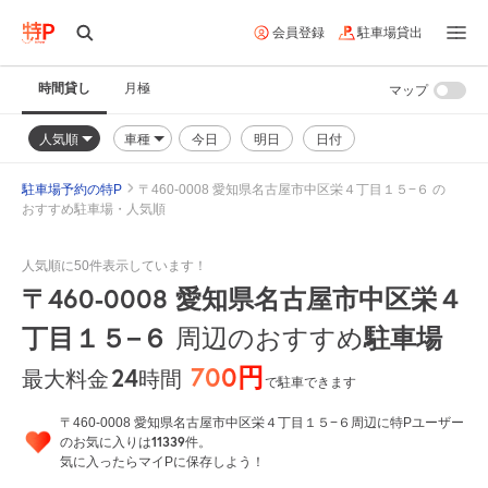
会員登録
駐車場貸出
時間貸し
月極
マップ
人気順
車種
今日
明日
日付
駐車場予約の特P
〒460-0008 愛知県名古屋市中区栄４丁目１５−６ の
おすすめ駐車場・人気順
人気順に50件表示しています！
〒460-0008 愛知県名古屋市中区栄４
丁目１５−６
駐車場
周辺のおすすめ
700円
24
時間
最大料金
で駐車できます
〒460-0008 愛知県名古屋市中区栄４丁目１５−６周辺に特Pユーザー
11339
のお気に入りは
件。
気に入ったらマイPに保存しよう！