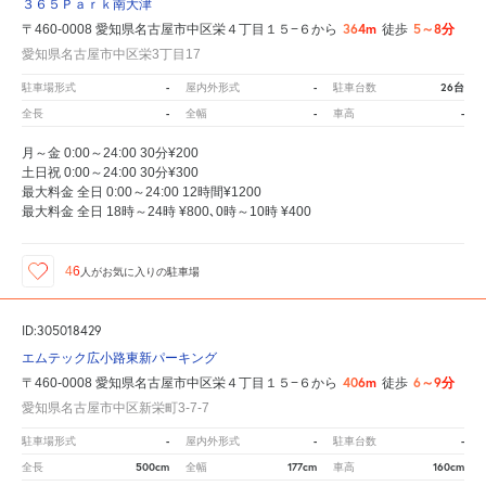
３６５Ｐａｒｋ南大津
364m
5～8分
〒460-0008 愛知県名古屋市中区栄４丁目１５−６から
徒歩
愛知県名古屋市中区栄3丁目17
-
-
26台
駐車場形式
屋内外形式
駐車台数
-
-
-
全長
全幅
車高
月～金 0:00～24:00 30分¥200
土日祝 0:00～24:00 30分¥300
最大料金 全日 0:00～24:00 12時間¥1200
最大料金 全日 18時～24時 ¥800､0時～10時 ¥400
46
人が
お気に入りの駐車場
ID:305018429
エムテック広小路東新パーキング
406m
6～9分
〒460-0008 愛知県名古屋市中区栄４丁目１５−６から
徒歩
愛知県名古屋市中区新栄町3-7-7
-
-
-
駐車場形式
屋内外形式
駐車台数
500cm
177cm
160cm
全長
全幅
車高