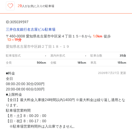
29
人が
お気に入りの駐車場
ID:305039597
三井住友銀行名古屋ビル駐車場
1.0km
〒460-0008 愛知県名古屋市中区栄４丁目１５−６から
徒歩
13～19分
愛知県名古屋市中区錦２丁目１８－１９
-
-
35台
駐車場形式
屋内外形式
駐車台数
500cm
185cm
155cm
全長
全幅
車高
■料金
2026年7月27日
更新
全日
08:00-20:00 30分/200円
20:00-08:00 60分/100円
■上限料金
【全日】最大料金入庫後24時間以内1400円 ※最大料金は繰り返し適用とな
ります。
駐車場営業時間
【月－土】8：00-20：00
【日・祝】8：00-17：00
※駐車場営業時間外は入出庫できません。