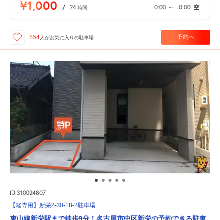
¥1,000
/
24
0:00
～
0:00
空
時間
予約へ
554
人が
お気に入りの駐車場
ID:310024807
【軽専用】新栄2-30-18-2駐車場
東山線新栄駅まで徒歩9分！名古屋市中区新栄の予約できる駐車