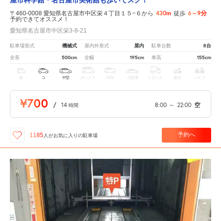
屋市科学館・名古屋市美術館も歩いてスグ！
430m
6～9分
〒460-0008 愛知県名古屋市中区栄４丁目１５−６から
徒歩
予約できてオススメ！
愛知県名古屋市中区栄3-8-21
機械式
屋内
8台
駐車場形式
屋内外形式
駐車台数
500cm
195cm
155cm
全長
全幅
車高
軽
コ
中型
ボックス
SUV
大型車
トラック
原付
バイク
¥700
/
14
8:00
～
22:00
空
時間
予約へ
1185
人が
お気に入りの駐車場