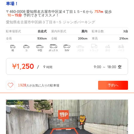
車場！
757m
〒460-0008 愛知県名古屋市中区栄４丁目１５−６から
徒歩
10～15分
予約できてオススメ！
愛知県名古屋市中区錦３丁目８−５ ジャンボパーキング
自走式
屋内
3台
駐車場形式
屋内外形式
駐車台数
530cm
200cm
210cm
全長
全幅
車高
軽
コ
中型
ボックス
SUV
大型車
トラック
原付
バイク
¥1,250
/
9
9:00
～
18:00
空
時間
予約へ
1928
人が
お気に入りの駐車場