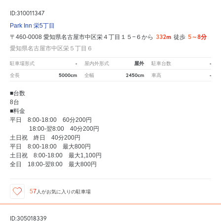
ID:310011347
Park Inn 栄5丁目
332m
5～8分
〒460-0008 愛知県名古屋市中区栄４丁目１５−６から
徒歩
愛知県名古屋市中区栄５丁目６
-
屋外
-
駐車場形式
屋内外形式
駐車台数
5000cm
2450cm
-
全長
全幅
車高
■台数
8台
■料金
平日 8:00-18:00 60分200円
18:00-翌8:00 40分200円
土日祝 終日 40分200円
平日 8:00-18:00 最大800円
土日祝 8:00-18:00 最大1,100円
全日 18:00-翌8:00 最大800円
57
人が
お気に入りの駐車場
ID:305018339