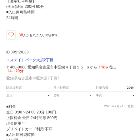
【通常駐車料金】
(全日)終日 200円 60分
■入出庫可能時間
24時間
38
人が
お気に入りの駐車場
ID:305121088
エステイトパーク大須2丁目
1.1km
〒460-0008 愛知県名古屋市中区栄４丁目１５−６から
徒歩
14～20分
愛知県名古屋市中区大須2丁目3
-
-
20台
駐車場形式
屋内外形式
駐車台数
-
-
-
全長
全幅
車高
■料金
2026年7月24日
更新
全日 0:00〜24:00 20分 100円
上限料金 全日 24時間毎 800円
現金使用可
プリペイドカード利用:不可
■入出庫可能時間