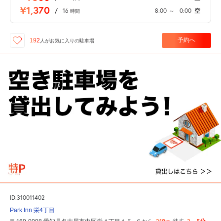
¥1,370
/
16
8:00
～
0:00
空
時間
予約へ
192
人が
お気に入りの駐車場
ID:310011402
Park Inn 栄4丁目