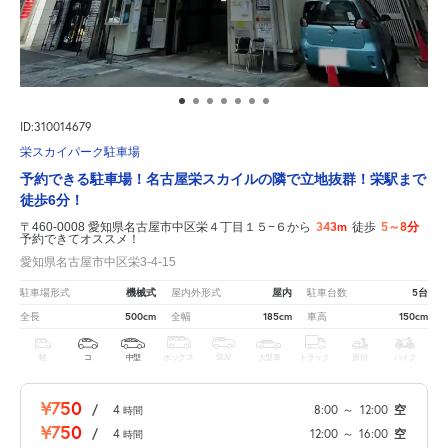
ID:310014679
栄スカイパーク駐車場
予約できる駐車場！名古屋栄スカイルの隣で立地抜群！栄駅まで
徒歩6分！
343m
5～8分
〒460-0008 愛知県名古屋市中区栄４丁目１５−６から
徒歩
予約できてオススメ！
愛知県名古屋市中区栄3-4-15
機械式
屋内
5台
駐車場形式
屋内外形式
駐車台数
500cm
185cm
150cm
全長
全幅
車高
軽
コ
中型
ボックス
SUV
大型車
トラック
原付
バイク
¥750
/
4
8:00
～
12:00
空
時間
¥750
/
4
12:00
～
16:00
空
時間