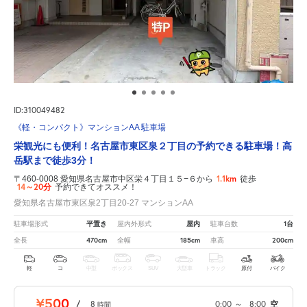
ID:310049482
《軽・コンパクト》マンションAA 駐車場
栄観光にも便利！名古屋市東区泉２丁目の予約できる駐車場！高
岳駅まで徒歩3分！
1.1km
〒460-0008 愛知県名古屋市中区栄４丁目１５−６から
徒歩
14～20分
予約できてオススメ！
愛知県名古屋市東区泉2丁目20-27 マンションAA
平置き
屋内
1台
駐車場形式
屋内外形式
駐車台数
470cm
185cm
200cm
全長
全幅
車高
軽
コ
中型
ボックス
SUV
大型車
トラック
原付
バイク
¥500
/
8
0:00
～
8:00
空
時間