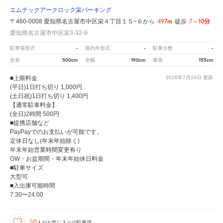
エムテックアークロック栄パーキング
497m
7～10分
〒460-0008 愛知県名古屋市中区栄４丁目１５−６から
徒歩
愛知県名古屋市中区栄3-32-9
-
-
-
駐車場形式
屋内外形式
駐車台数
500cm
190cm
155cm
全長
全幅
車高
■上限料金
2026年7月24日
更新
(平日)1日打ち切り 1,000円
(土日祝)1日打ち切り 1,400円
【通常駐車料金】
(全日)2時間 500円
■提携店舗など
PayPayでのお支払いが可能です。
定休日なし(年末年始除く)
年末年始営業時間変更有り
GW・お盆期間・年末年始休日料金
■駐車サイズ
大型可
■入出庫可能時間
7:30〜24:00
50
人が
お気に入りの駐車場