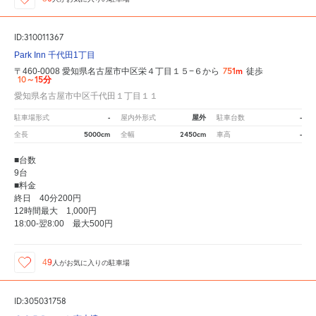
ID:310011367
Park Inn 千代田1丁目
751m
〒460-0008 愛知県名古屋市中区栄４丁目１５−６から
徒歩
10～15分
愛知県名古屋市中区千代田１丁目１１
-
屋外
-
駐車場形式
屋内外形式
駐車台数
5000cm
2450cm
-
全長
全幅
車高
■台数
9台
■料金
終日 40分200円
12時間最大 1,000円
18:00-翌8:00 最大500円
49
人が
お気に入りの駐車場
ID:305031758