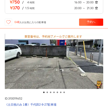
¥750
/
4
16:00
～
20:00
空
時間
¥370
/
1.5
20:00
～
21:30
空
時間
予約へ
648
人が
お気に入りの駐車場
ID:310019652
《土日祝のみ 1番》千代田2-9-27駐車場