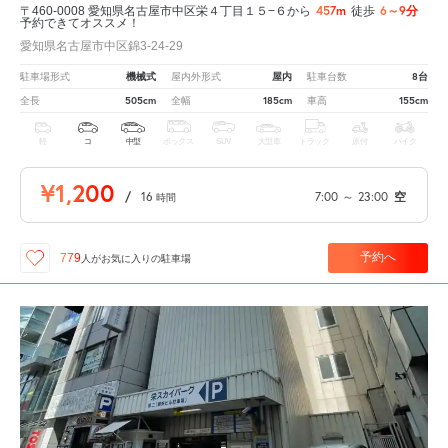
457m
6～9分
〒460-0008 愛知県名古屋市中区栄４丁目１５−６から
徒歩
予約できてオススメ！
愛知県名古屋市中区錦3-24-29
機械式
屋内
8台
駐車場形式
屋内外形式
駐車台数
505cm
185cm
155cm
全長
全幅
車高
軽
コ
中型
ボックス
SUV
大型車
トラック
原付
バイク
¥1,200
/
16
7:00
～
23:00
空
時間
予約へ
779
人が
お気に入りの駐車場