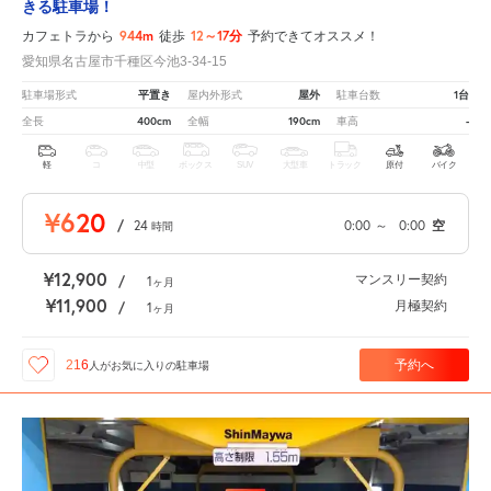
きる駐車場！
944m
12～17分
カフェトラから
徒歩
予約できてオススメ！
愛知県名古屋市千種区今池3-34-15
平置き
屋外
1台
駐車場形式
屋内外形式
駐車台数
400cm
190cm
-
全長
全幅
車高
軽
コ
中型
ボックス
SUV
大型車
トラック
原付
バイク
¥620
/
24
0:00
～
0:00
空
時間
¥12,900
マンスリー契約
/
1
ヶ月
¥11,900
月極契約
/
1
ヶ月
予約へ
216
人が
お気に入りの駐車場