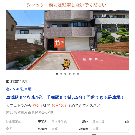
ID:310014926
葵2-5-40駐車場
車道駅まで徒歩4分、千種駅まで徒歩5分！予約できる駐車場！
778m
10～15分
カフェトラから
徒歩
予約できてオススメ！
愛知県名古屋市東区葵2-5-40
平置き
屋外
1台
駐車場形式
屋内外形式
駐車台数
500cm
250cm
-
全長
全幅
車高