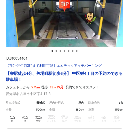
ID:310054404
【7時~翌午前3時まで利用可能】エムテックアイチパーキング
【栄駅徒歩4分、矢場町駅徒歩6分】 中区栄4丁目の予約のできる
駐車場！
975m
13～19分
カフェトラから
徒歩
予約できてオススメ！
愛知県名古屋市中区栄4-17-3
機械式
屋内
3台
駐車場形式
屋内外形式
駐車台数
500cm
180cm
155cm
全長
全幅
車高
軽
コ
中型
ボックス
SUV
大型車
トラック
原付
バイク