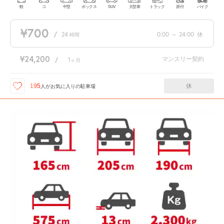
軽
コ
中型
ボックス
SUV
大型車
トラック
原付
バイク
¥700
/
24
0:00
～
24:00
休
時間
¥24,200
マンスリー契約
/
1
ヶ月
休
195
人が
お気に入りの駐車場