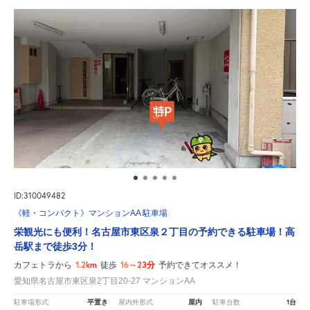
ID:310049482
《軽・コンパクト》マンションAA 駐車場
栄観光にも便利！名古屋市東区泉２丁目の予約できる駐車場！高
岳駅まで徒歩3分！
1.2km
16～23分
カフェトラから
徒歩
予約できてオススメ！
愛知県名古屋市東区泉2丁目20-27 マンションAA
平置き
屋内
1台
駐車場形式
屋内外形式
駐車台数