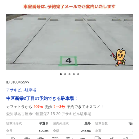
ID:310045599
アサキビル駐車場
中区新栄2丁目の予約できる駐車場！
109m
2～3分
カフェトラから
徒歩
予約できてオススメ！
愛知県名古屋市中区新栄2-15-20 アサキビル駐車場
平置き
屋外
1台
駐車場形式
屋内外形式
駐車台数
500cm
245cm
-
全長
全幅
車高