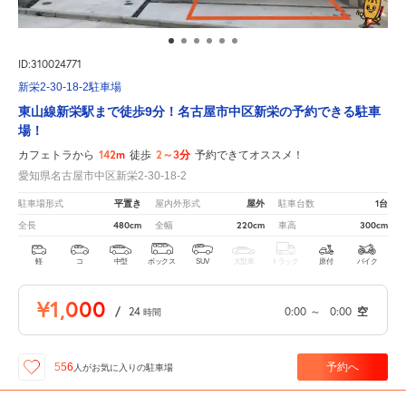
ID:310024771
新栄2-30-18-2駐車場
東山線新栄駅まで徒歩9分！名古屋市中区新栄の予約できる駐車
場！
142m
2～3分
カフェトラから
徒歩
予約できてオススメ！
愛知県名古屋市中区新栄2-30-18-2
平置き
屋外
1台
駐車場形式
屋内外形式
駐車台数
480cm
220cm
300cm
全長
全幅
車高
軽
コ
中型
ボックス
SUV
大型車
トラック
原付
バイク
¥1,000
/
24
0:00
～
0:00
空
時間
予約へ
556
人が
お気に入りの駐車場