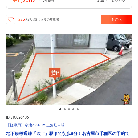
/
24
0:00
～
0:00
空
時間
予約へ
225
人が
お気に入りの駐車場
ID:310026406
【軽専用】今池3-34-15 三角駐車場
地下鉄桜通線『吹上』駅まで徒歩8分！名古屋市千種区の予約で