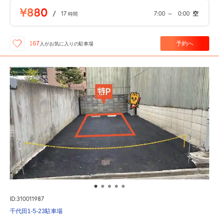
¥880
/
17
7:00
～
0:00
空
時間
予約へ
167
人が
お気に入りの駐車場
ID:310011987
千代田1-5-23駐車場