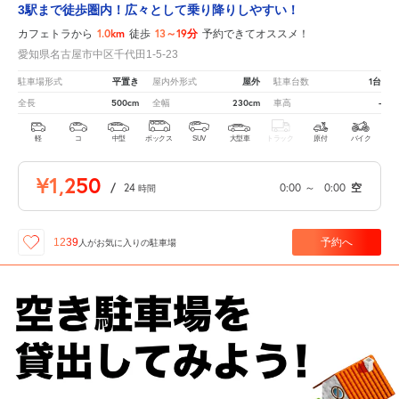
3駅まで徒歩圏内！広々として乗り降りしやすい！
1.0km
13～19分
カフェトラから
徒歩
予約できてオススメ！
愛知県名古屋市中区千代田1-5-23
平置き
屋外
1台
駐車場形式
屋内外形式
駐車台数
500cm
230cm
-
全長
全幅
車高
軽
コ
中型
ボックス
SUV
大型車
トラック
原付
バイク
¥1,250
/
24
0:00
～
0:00
空
時間
予約へ
1239
人が
お気に入りの駐車場