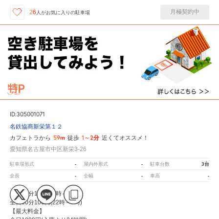
月極契約中
26
人が
お気に入りの駐車場
ID:305001071
名鉄協商新栄第１２
59m
1～2分
カフェトラから
徒歩
近くてオススメ！
愛知県名古屋市中区新栄3-26
-
-
3台
駐車場形式
屋内外形式
駐車台数
-
-
-
全長
全幅
車高
全日30分100円(8時～22時)
全日60分100円(22時～8時)
【最大料金】