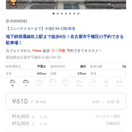
ID:310040182
【コンパクトカーまで】今池3-34-15駐車場
地下鉄桜通線吹上駅まで徒歩8分！名古屋市千種区の予約できる
駐車場！
946m
12～17分
カフェトラから
徒歩
予約できてオススメ！
愛知県名古屋市千種区今池3-34-15
平置き
屋外
1台
駐車場形式
屋内外形式
駐車台数
445cm
215cm
-
全長
全幅
車高
軽
コ
中型
ボックス
SUV
大型車
トラック
原付
バイク
¥610
/
24
0:00
～
0:00
契
時間
¥14,000
マンスリー契約
/
1
ヶ月
¥13,000
月極契約
/
1
ヶ月