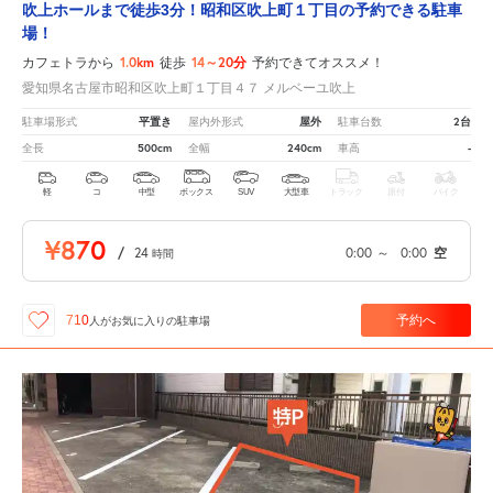
吹上ホールまで徒歩3分！昭和区吹上町１丁目の予約できる駐車
場！
1.0km
14～20分
カフェトラから
徒歩
予約できてオススメ！
愛知県名古屋市昭和区吹上町１丁目４７ メルベーユ吹上
平置き
屋外
2台
駐車場形式
屋内外形式
駐車台数
500cm
240cm
-
全長
全幅
車高
軽
コ
中型
ボックス
SUV
大型車
トラック
原付
バイク
¥870
/
24
0:00
～
0:00
空
時間
予約へ
710
人が
お気に入りの駐車場