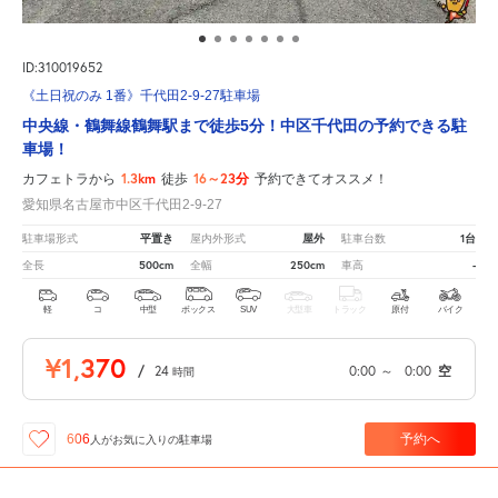
ID:310019652
《土日祝のみ 1番》千代田2-9-27駐車場
中央線・鶴舞線鶴舞駅まで徒歩5分！中区千代田の予約できる駐
車場！
1.3km
16～23分
カフェトラから
徒歩
予約できてオススメ！
愛知県名古屋市中区千代田2-9-27
平置き
屋外
1台
駐車場形式
屋内外形式
駐車台数
500cm
250cm
-
全長
全幅
車高
軽
コ
中型
ボックス
SUV
大型車
トラック
原付
バイク
¥1,370
/
24
0:00
～
0:00
空
時間
予約へ
606
人が
お気に入りの駐車場