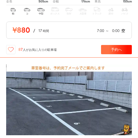
505cm
176cm
155cm
全長
全幅
車高
軽
コ
中型
ボックス
SUV
大型車
トラック
原付
バイク
¥880
/
17
7:00
～
0:00
空
時間
予約へ
87
人が
お気に入りの駐車場