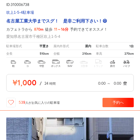
ID:310006738
吹上1-5-4駐車場
名古屋工業大学までスグ！ 是非ご利用下さい！😄
870m
11～16分
カフェトラから
徒歩
予約できてオススメ！
愛知県名古屋市千種区吹上1-5-4
平置き
屋内
1台
駐車場形式
屋内外形式
駐車台数
510cm
210cm
270cm
全長
全幅
車高
軽
コ
中型
ボックス
SUV
大型車
トラック
原付
バイク
¥1,000
/
24
0:00
～
0:00
空
時間
予約へ
539
人が
お気に入りの駐車場