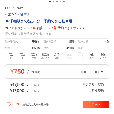
ID:310017619
今池2-26-6駐車場
JR千種駅まで徒歩9分！予約できる駐車場！
800m
10～15分
カフェトラから
徒歩
予約できてオススメ！
愛知県名古屋市千種区今池2-26-6
平置き
屋外
4台
駐車場形式
屋内外形式
駐車台数
550cm
245cm
-
全長
全幅
車高
軽
コ
中型
ボックス
SUV
大型車
トラック
原付
バイク
¥750
/
24
0:00
～
0:00
空
時間
¥17,500
マンスリー契約
/
1
ヶ月
¥17,000
月極契約
/
1
ヶ月
予約へ
738
人が
お気に入りの駐車場