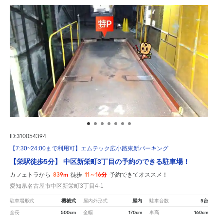
ID:310054394
【7:30~24:00まで利用可】エムテック広小路東新パーキング
【栄駅徒歩5分】 中区新栄町3丁目の予約のできる駐車場！
839m
11～16分
カフェトラから
徒歩
予約できてオススメ！
愛知県名古屋市中区新栄町3丁目4-1
機械式
屋内
5台
駐車場形式
屋内外形式
駐車台数
500cm
170cm
160cm
全長
全幅
車高