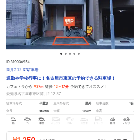
ID:310006954
筒井2-12-37駐車場
通勤や学校行事に！名古屋市東区の予約できる駐車場！
937m
12～17分
カフェトラから
徒歩
予約できてオススメ！
愛知県名古屋市東区筒井2-12-37
平置き
屋外
1台
駐車場形式
屋内外形式
駐車台数
460cm
180cm
-
全長
全幅
車高
軽
コ
中型
ボックス
SUV
大型車
トラック
原付
バイク
¥1,250