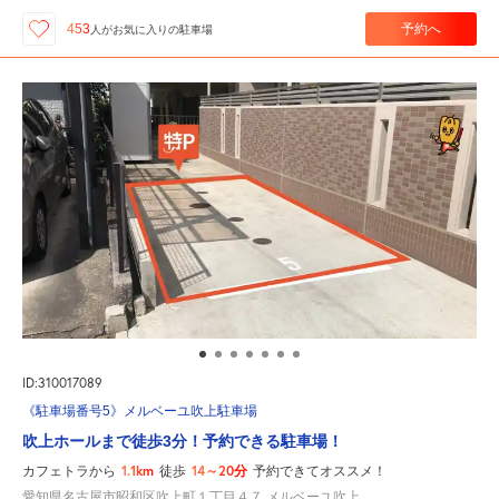
予約へ
453
人が
お気に入りの駐車場
ID:310017089
《駐車場番号5》メルベーユ吹上駐車場
吹上ホールまで徒歩3分！予約できる駐車場！
1.1km
14～20分
カフェトラから
徒歩
予約できてオススメ！
愛知県名古屋市昭和区吹上町１丁目４７ メルベーユ吹上