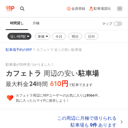
会員登録
駐車場貸出
時間貸し
月極
マップ
近い特P順
車種
今日
明日
日付
駐車場予約の特P
カフェトラ 近くの安い駐車場
駐車場が50件見つかりました！
カフェトラ
周辺の安い
駐車場
610円
24
時間
最大料金
で駐車できます
8066
カフェトラ周辺に特Pユーザーのお気に入りは
件。
気に入ったらマイPに保存しよう！
この周辺に月極で借りられる
駐車場も
9件
あります