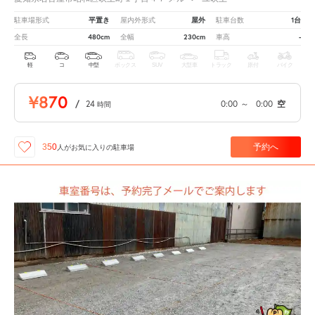
平置き
屋外
1台
駐車場形式
屋内外形式
駐車台数
480cm
230cm
-
全長
全幅
車高
軽
コ
中型
ボックス
SUV
大型車
トラック
原付
バイク
¥870
/
24
0:00
～
0:00
空
時間
予約へ
350
人が
お気に入りの駐車場