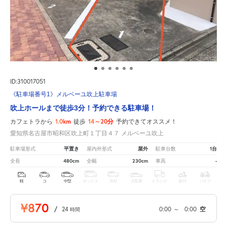
ID:310017051
《駐車場番号1》メルベーユ吹上駐車場
吹上ホールまで徒歩3分！予約できる駐車場！
1.0km
14～20分
カフェトラから
徒歩
予約できてオススメ！
愛知県名古屋市昭和区吹上町１丁目４７ メルベーユ吹上
平置き
屋外
1台
駐車場形式
屋内外形式
駐車台数
480cm
230cm
-
全長
全幅
車高
軽
コ
中型
ボックス
SUV
大型車
トラック
原付
バイク
¥870
/
24
0:00
～
0:00
空
時間