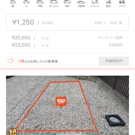
軽
コ
中型
ボックス
SUV
大型車
トラック
原付
バイク
¥1,250
/
24
0:00
～
0:00
契
時間
¥25,000
マンスリー契約
/
1
ヶ月
¥23,000
月極契約
/
1
ヶ月
月極契約中
208
人が
お気に入りの駐車場