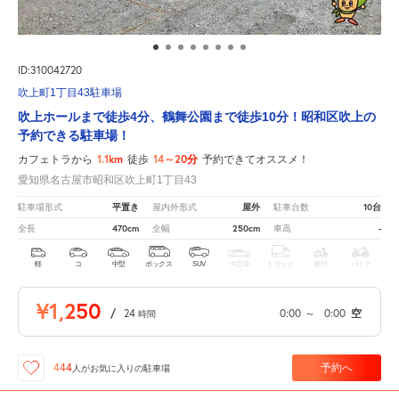
ID:310042720
吹上町1丁目43駐車場
吹上ホールまで徒歩4分、鶴舞公園まで徒歩10分！昭和区吹上の
予約できる駐車場！
1.1km
14～20分
カフェトラから
徒歩
予約できてオススメ！
愛知県名古屋市昭和区吹上町1丁目43
平置き
屋外
10台
駐車場形式
屋内外形式
駐車台数
470cm
250cm
-
全長
全幅
車高
軽
コ
中型
ボックス
SUV
大型車
トラック
原付
バイク
¥1,250
/
24
0:00
～
0:00
空
時間
予約へ
444
人が
お気に入りの駐車場