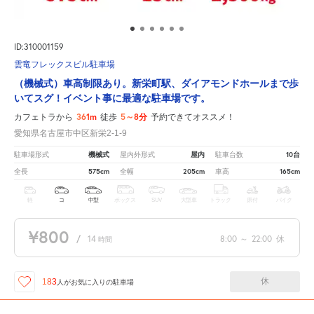
ID:310001159
雲竜フレックスビル駐車場
（機械式）車高制限あり。新栄町駅、ダイアモンドホールまで歩
いてスグ！イベント事に最適な駐車場です。
361m
5～8分
カフェトラから
徒歩
予約できてオススメ！
愛知県名古屋市中区新栄2-1-9
機械式
屋内
10台
駐車場形式
屋内外形式
駐車台数
575cm
205cm
165cm
全長
全幅
車高
軽
コ
中型
ボックス
SUV
大型車
トラック
原付
バイク
¥800
/
14
8:00
～
22:00
休
時間
休
183
人が
お気に入りの駐車場