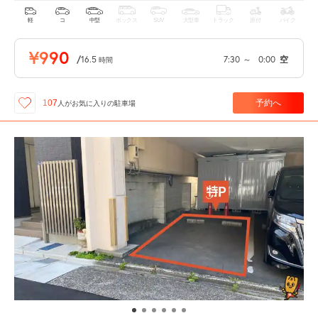
軽
コ
中型
ボックス
SUV
大型車
トラック
原付
バイク
¥990
/
16.5
7:30
～
0:00
空
時間
予約へ
107
人が
お気に入りの駐車場