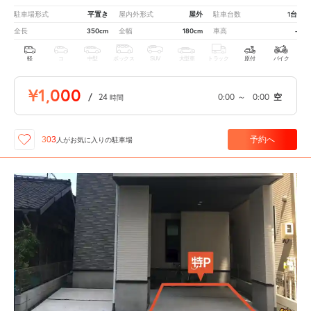
平置き
屋外
1台
駐車場形式
屋内外形式
駐車台数
350cm
180cm
-
全長
全幅
車高
軽
コ
中型
ボックス
SUV
大型車
トラック
原付
バイク
¥1,000
/
24
0:00
～
0:00
空
時間
予約へ
303
人が
お気に入りの駐車場