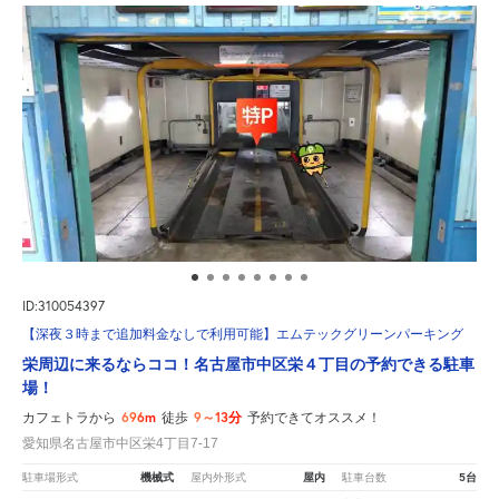
ID:310054397
【深夜３時まで追加料金なしで利用可能】エムテックグリーンパーキング
栄周辺に来るならココ！名古屋市中区栄４丁目の予約できる駐車
場！
696m
9～13分
カフェトラから
徒歩
予約できてオススメ！
愛知県名古屋市中区栄4丁目7-17
機械式
屋内
5台
駐車場形式
屋内外形式
駐車台数