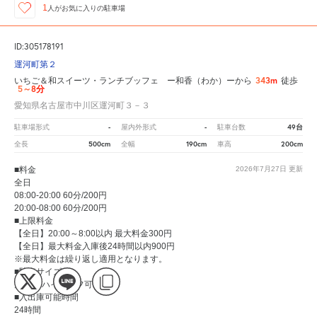
1
人が
お気に入りの駐車場
ID:305178191
運河町第２
343m
いちご＆和スイーツ・ランチブッフェ ー和香（わか）ーから
徒歩
5～8分
愛知県名古屋市中川区運河町３－３
-
-
49台
駐車場形式
屋内外形式
駐車台数
500cm
190cm
200cm
全長
全幅
車高
■料金
2026年7月27日
更新
全日
08:00-20:00 60分/200円
20:00-08:00 60分/200円
■上限料金
【全日】20:00～8:00以内 最大料金300円
【全日】最大料金入庫後24時間以内900円
※最大料金は繰り返し適用となります。
■駐車サイズ
大型可 ハイルーフ可
■入出庫可能時間
24時間