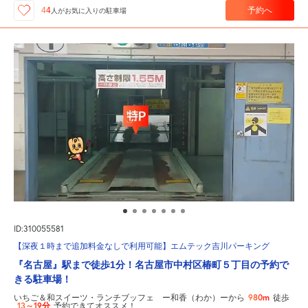
予約へ
44
人が
お気に入りの駐車場
ID:310055581
【深夜１時まで追加料金なしで利用可能】エムテック吉川パーキング
『名古屋』駅まで徒歩1分！名古屋市中村区椿町５丁目の予約で
きる駐車場！
980m
いちご＆和スイーツ・ランチブッフェ ー和香（わか）ーから
徒歩
13～19分
予約できてオススメ！