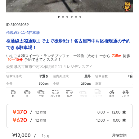
ID:310031089
権現通2-11-4駐車場
桜通線太閤通駅までまで徒歩8分！名古屋市中村区権現通の予約
できる駐車場！
735m
いちご＆和スイーツ・ランチブッフェ ー和香（わか）ーから
徒歩
10～15分
予約できてオススメ！
愛知県名古屋市中村区権現通2-11-4 レジデンスアイ
平置き
屋外
2台
駐車場形式
屋内外形式
駐車台数
500cm
250cm
-
全長
全幅
車高
軽
コ
中型
ボックス
SUV
大型車
トラック
原付
バイク
¥370
/
12
0:00
～
12:00
空
時間
¥620
/
12
12:00
～
0:00
空
時間
¥12,000
月極契約
/
1
ヶ月