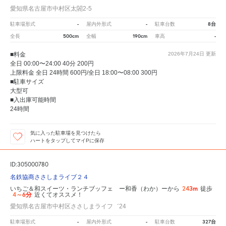
愛知県名古屋市中村区太閤2-5
-
-
8台
駐車場形式
屋内外形式
駐車台数
500cm
190cm
-
全長
全幅
車高
■料金
2026年7月24日
更新
全日 00:00〜24:00 40分 200円
上限料金 全日 24時間 600円/全日 18:00〜08:00 300円
■駐車サイズ
大型可
■入出庫可能時間
24時間
気に入った駐車場を見つけたら
ハートをタップしてマイPに保存
ID:305000780
名鉄協商ささしまライブ２４
243m
いちご＆和スイーツ・ランチブッフェ ー和香（わか）ーから
徒歩
4～6分
近くてオススメ！
愛知県名古屋市中村区ささしまライフ゛24
-
-
327台
駐車場形式
屋内外形式
駐車台数