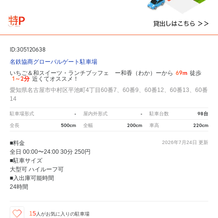
ID:305120638
名鉄協商グローバルゲート駐車場
69m
いちご＆和スイーツ・ランチブッフェ ー和香（わか）ーから
徒歩
1～2分
近くてオススメ！
愛知県名古屋市中村区平池町4丁目60番7、60番9、60番12、60番13、60番
14
-
-
98台
駐車場形式
屋内外形式
駐車台数
500cm
200cm
220cm
全長
全幅
車高
■料金
2026年7月24日
更新
全日 00:00〜24:00 30分 250円
■駐車サイズ
大型可 ハイルーフ可
■入出庫可能時間
24時間
15
人が
お気に入りの駐車場