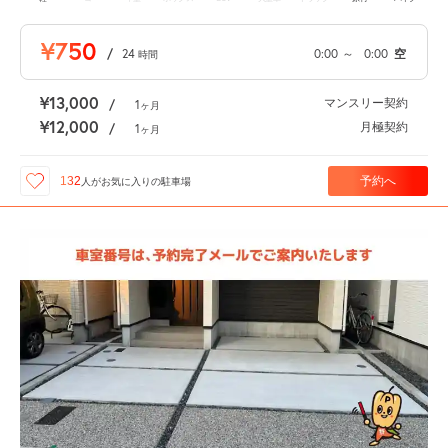
¥750
/
24
0:00
～
0:00
空
時間
¥13,000
マンスリー契約
/
1
ヶ月
¥12,000
月極契約
/
1
ヶ月
予約へ
132
人が
お気に入りの駐車場