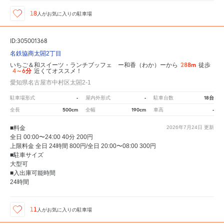
18
人が
お気に入りの駐車場
ID:305001368
名鉄協商太閤2丁目
288m
いちご＆和スイーツ・ランチブッフェ ー和香（わか）ーから
徒歩
4～6分
近くてオススメ！
愛知県名古屋市中村区太閤2-1
-
-
18台
駐車場形式
屋内外形式
駐車台数
500cm
190cm
-
全長
全幅
車高
■料金
2026年7月24日
更新
全日 00:00〜24:00 40分 200円
上限料金 全日 24時間 800円/全日 20:00〜08:00 300円
■駐車サイズ
大型可
■入出庫可能時間
24時間
11
人が
お気に入りの駐車場