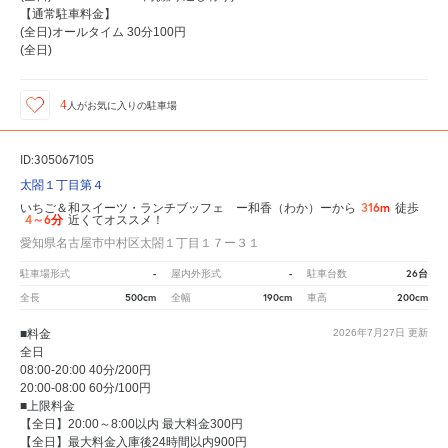
【通常駐車料金】
(全日)オールタイム 30分100円
(全日)
4
人が
お気に入りの駐車場
ID:305067105
太閤１丁目第４
316m
いちご＆和スイーツ・ランチブッフェ ー和香（わか）ーから
徒歩
4～6分
近くてオススメ！
愛知県名古屋市中村区太閤１丁目１７ー３１
-
-
26台
駐車場形式
屋内外形式
駐車台数
500cm
190cm
200cm
全長
全幅
車高
■料金
2026年7月27日
更新
全日
08:00-20:00 40分/200円
20:00-08:00 60分/100円
■上限料金
【全日】20:00～8:00以内 最大料金300円
【全日】最大料金入庫後24時間以内900円