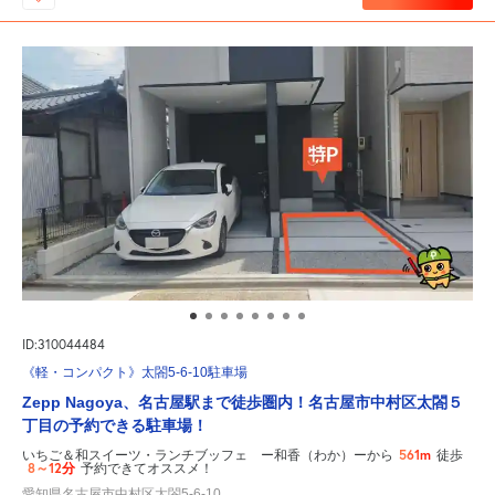
ID:310044484
《軽・コンパクト》太閤5-6-10駐車場
Zepp Nagoya、名古屋駅まで徒歩圏内！名古屋市中村区太閤５
丁目の予約できる駐車場！
561m
いちご＆和スイーツ・ランチブッフェ ー和香（わか）ーから
徒歩
8～12分
予約できてオススメ！
愛知県名古屋市中村区太閤5-6-10