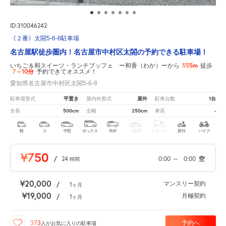
ID:310046242
《２番》太閤5-6-8駐車場
名古屋駅徒歩圏内！名古屋市中村区太閤の予約できる駐車場！
555m
いちご＆和スイーツ・ランチブッフェ ー和香（わか）ーから
徒歩
7～10分
予約できてオススメ！
愛知県名古屋市中村区太閤5-6-8
平置き
屋外
1台
駐車場形式
屋内外形式
駐車台数
500cm
250cm
-
全長
全幅
車高
軽
コ
中型
ボックス
SUV
大型車
トラック
原付
バイク
¥750
/
24
0:00
～
0:00
空
時間
¥20,000
マンスリー契約
/
1
ヶ月
¥19,000
月極契約
/
1
ヶ月
予約へ
373
人が
お気に入りの駐車場