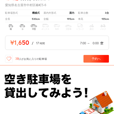
愛知県名古屋市中村区椿町5-6
機械式
屋内
3台
駐車場形式
屋内外形式
駐車台数
530cm
195cm
155cm
全長
全幅
車高
軽
コ
中型
ボックス
SUV
大型車
トラック
原付
バイク
¥1,650
/
17
7:00
～
0:00
空
時間
予約へ
39
人が
お気に入りの駐車場