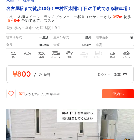
名古屋駅まで徒歩10分！中村区太閤1丁目の予約できる駐車場！
397m
いちご＆和スイーツ・ランチブッフェ ー和香（わか）ーから
徒歩
5～8分
予約できてオススメ！
愛知県名古屋市中村区太閤1-9-1
平置き
屋外
1台
駐車場形式
屋内外形式
駐車台数
480cm
330cm
-
全長
全幅
車高
軽
コ
中型
ボックス
SUV
大型車
トラック
原付
バイク
¥800
/
24
0:00
～
0:00
空
時間
予約へ
621
人が
お気に入りの駐車場