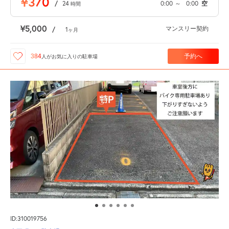
¥370
/
24
0:00
～
0:00
空
時間
¥5,000
マンスリー契約
/
1
ヶ月
予約へ
384
人が
お気に入りの駐車場
ID:310019756