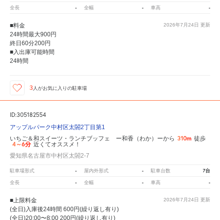
-
-
-
全長
全幅
車高
■料金
2026年7月24日
更新
24時間最大900円
終日60分200円
■入出庫可能時間
24時間
3
人が
お気に入りの駐車場
ID:305182554
アップルパーク中村区太閤2丁目第1
310m
いちご＆和スイーツ・ランチブッフェ ー和香（わか）ーから
徒歩
4～6分
近くてオススメ！
愛知県名古屋市中村区太閤2-7
-
-
7台
駐車場形式
屋内外形式
駐車台数
-
-
-
全長
全幅
車高
■上限料金
2026年7月24日
更新
(全日)入庫後24時間 600円(繰り返し有り)
(全日)20:00〜8:00 200円(繰り返し有り)