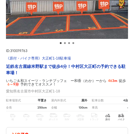
ID:310019763
《原付・バイク専用》大正町1-18駐車場
近鉄名古屋線米野駅まで徒歩4分！中村区大正町の予約できる駐
車場！
463m
いちご＆和スイーツ・ランチブッフェ ー和香（わか）ーから
徒歩
6～9分
予約できてオススメ！
愛知県名古屋市中村区大正町1-18
平置き
屋外
4台
駐車場形式
屋内外形式
駐車台数
250cm
130cm
-
全長
全幅
車高
軽
コ
中型
ボックス
SUV
大型車
トラック
原付
バイク