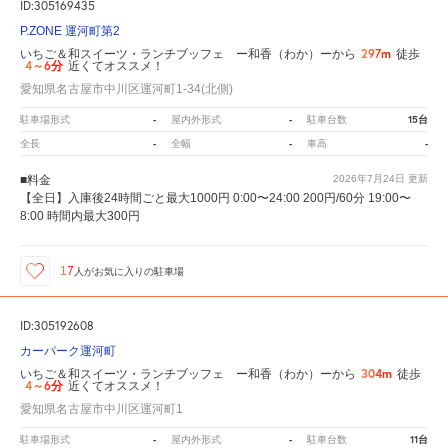
ID:305169435
P.ZONE 運河町第2
297m
いちご＆和スイーツ・ランチブッフェ ー和香（わか）ーから
徒歩
4～6分
近くてオススメ！
愛知県名古屋市中川区運河町1-34(北側)
-
-
15台
駐車場形式
屋内外形式
駐車台数
-
-
-
全長
全幅
車高
■料金
2026年7月24日
更新
【全日】入庫後24時間ごと最大1000円 0:00〜24:00 200円/60分 19:00〜
8:00 時間内最大300円
17
人が
お気に入りの駐車場
ID:305192608
カーパーク運河町
304m
いちご＆和スイーツ・ランチブッフェ ー和香（わか）ーから
徒歩
4～6分
近くてオススメ！
愛知県名古屋市中川区運河町1
-
-
11台
駐車場形式
屋内外形式
駐車台数