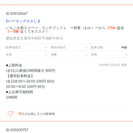
ID:305120667
Dパーキングささしま
217m
いちご＆和スイーツ・ランチブッフェ ー和香（わか）ーから
徒歩
3～5分
近くてオススメ！
愛知県名古屋市中村区平池町4-60-5
-
-
14台
駐車場形式
屋内外形式
駐車台数
-
-
-
全長
全幅
車高
■上限料金
2026年7月24日
更新
(全日)入庫後24時間最大 900円
【通常駐車料金】
(全日)8:00〜20:00 200円 60分
20:00〜8:00 100円 60分
■入出庫可能時間
24時間
46
人が
お気に入りの駐車場
ID:305000757