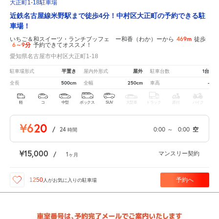
大正町1-18駐車場
近鉄名古屋線米野駅まで徒歩4分！中村区大正町の予約できる駐
車場！
469m
いちご＆和スイーツ・ランチブッフェ ー和香（わか）ーから
徒歩
6～9分
予約できてオススメ！
愛知県名古屋市中村区大正町1-18
平置き
屋外
1台
駐車場形式
屋内外形式
駐車台数
500cm
250cm
-
全長
全幅
車高
軽
コ
中型
ボックス
SUV
大型車
トラック
原付
バイク
¥620
/
24
0:00
～
0:00
空
時間
¥15,000
マンスリー契約
/
1
ヶ月
予約へ
1250
人が
お気に入りの駐車場