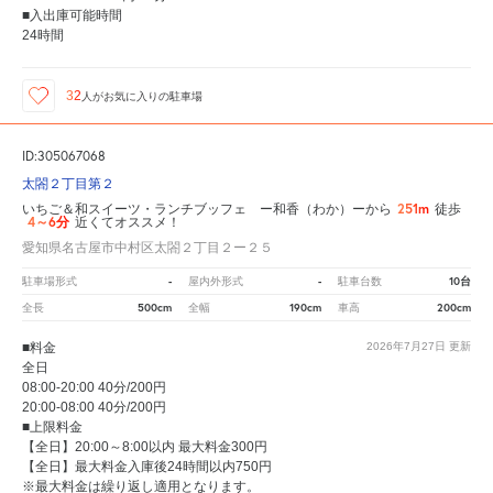
■入出庫可能時間
24時間
32
人が
お気に入りの駐車場
ID:305067068
太閤２丁目第２
251m
いちご＆和スイーツ・ランチブッフェ ー和香（わか）ーから
徒歩
4～6分
近くてオススメ！
愛知県名古屋市中村区太閤２丁目２ー２５
-
-
10台
駐車場形式
屋内外形式
駐車台数
500cm
190cm
200cm
全長
全幅
車高
■料金
2026年7月27日
更新
全日
08:00-20:00 40分/200円
20:00-08:00 40分/200円
■上限料金
【全日】20:00～8:00以内 最大料金300円
【全日】最大料金入庫後24時間以内750円
※最大料金は繰り返し適用となります。