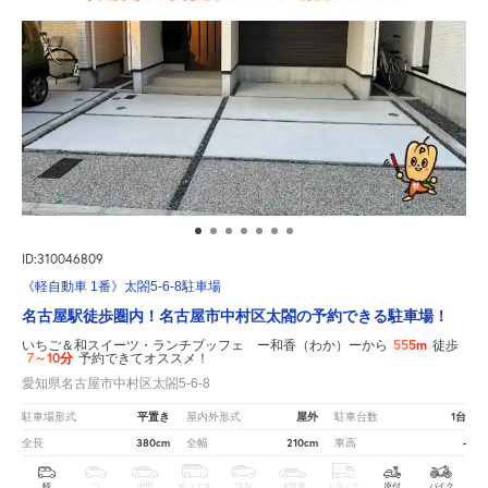
ID:310046809
《軽自動車 1番》太閤5-6-8駐車場
名古屋駅徒歩圏内！名古屋市中村区太閤の予約できる駐車場！
555m
いちご＆和スイーツ・ランチブッフェ ー和香（わか）ーから
徒歩
7～10分
予約できてオススメ！
愛知県名古屋市中村区太閤5-6-8
平置き
屋外
1台
駐車場形式
屋内外形式
駐車台数
380cm
210cm
-
全長
全幅
車高
軽
コ
中型
ボックス
SUV
大型車
トラック
原付
バイク