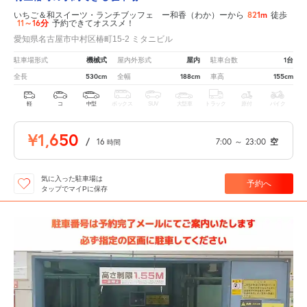
821m
いちご＆和スイーツ・ランチブッフェ ー和香（わか）ーから
徒歩
11～16分
予約できてオススメ！
愛知県名古屋市中村区椿町15-2 ミタニビル
機械式
屋内
1台
駐車場形式
屋内外形式
駐車台数
530cm
188cm
155cm
全長
全幅
車高
軽
コ
中型
ボックス
SUV
大型車
トラック
原付
バイク
¥1,650
/
16
7:00
～
23:00
空
時間
気に入った駐車場は
予約へ
タップでマイPに保存