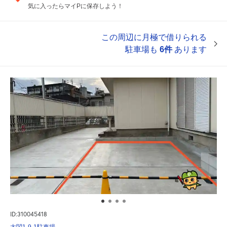
気に入ったらマイPに保存しよう！
この周辺に月極で借りられる
駐車場も
6件
あります
ID:310045418
太閤1-9-1駐車場