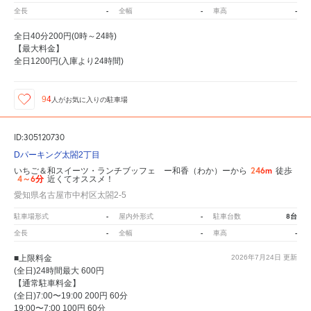
-
-
-
全長
全幅
車高
全日40分200円(0時～24時)
【最大料金】
全日1200円(入庫より24時間)
94
人が
お気に入りの駐車場
ID:305120730
Dパーキング太閤2丁目
246m
いちご＆和スイーツ・ランチブッフェ ー和香（わか）ーから
徒歩
4～6分
近くてオススメ！
愛知県名古屋市中村区太閤2-5
-
-
8台
駐車場形式
屋内外形式
駐車台数
-
-
-
全長
全幅
車高
■上限料金
2026年7月24日
更新
(全日)24時間最大 600円
【通常駐車料金】
(全日)7:00〜19:00 200円 60分
19:00〜7:00 100円 60分