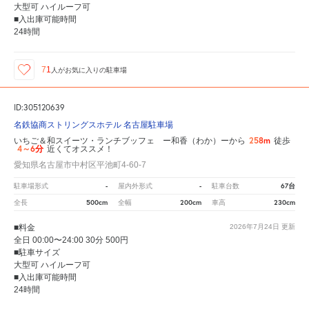
大型可 ハイルーフ可
■入出庫可能時間
24時間
71
人が
お気に入りの駐車場
ID:305120639
名鉄協商ストリングスホテル 名古屋駐車場
258m
いちご＆和スイーツ・ランチブッフェ ー和香（わか）ーから
徒歩
4～6分
近くてオススメ！
愛知県名古屋市中村区平池町4-60-7
-
-
67台
駐車場形式
屋内外形式
駐車台数
500cm
200cm
230cm
全長
全幅
車高
■料金
2026年7月24日
更新
全日 00:00〜24:00 30分 500円
■駐車サイズ
大型可 ハイルーフ可
■入出庫可能時間
24時間