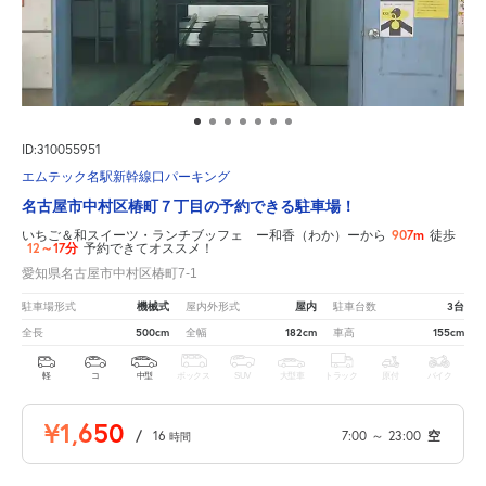
ID:310055951
エムテック名駅新幹線口パーキング
名古屋市中村区椿町７丁目の予約できる駐車場！
907m
いちご＆和スイーツ・ランチブッフェ ー和香（わか）ーから
徒歩
12～17分
予約できてオススメ！
愛知県名古屋市中村区椿町7-1
機械式
屋内
3台
駐車場形式
屋内外形式
駐車台数
500cm
182cm
155cm
全長
全幅
車高
軽
コ
中型
ボックス
SUV
大型車
トラック
原付
バイク
¥1,650
/
16
7:00
～
23:00
空
時間