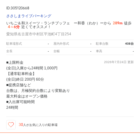
ID:305120668
ささしまライブパーキング
289m
いちご＆和スイーツ・ランチブッフェ ー和香（わか）ーから
徒歩
4～6分
近くてオススメ！
愛知県名古屋市中村区平池町4丁目254
-
-
408台
駐車場形式
屋内外形式
駐車台数
-
-
-
全長
全幅
車高
■上限料金
2026年7月24日
更新
(全日)入庫から24時間 1,000円
【通常駐車料金】
(全日)終日 200円 60分
■提携店舗など
台数は、月極契約台数により変動あり
最大料金はオープン価格
■入出庫可能時間
24時間
30
人が
お気に入りの駐車場