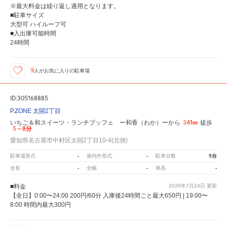
※最大料金は繰り返し適用となります。
■駐車サイズ
大型可 ハイルーフ可
■入出庫可能時間
24時間
9
人が
お気に入りの駐車場
ID:305168885
P.ZONE 太閤2丁目
341m
いちご＆和スイーツ・ランチブッフェ ー和香（わか）ーから
徒歩
5～8分
愛知県名古屋市中村区太閤2丁目10-4(北側)
-
-
5台
駐車場形式
屋内外形式
駐車台数
-
-
-
全長
全幅
車高
■料金
2026年7月24日
更新
【全日】0:00〜24:00 200円/60分 入庫後24時間ごと最大650円 | 19:00〜
8:00 時間内最大300円