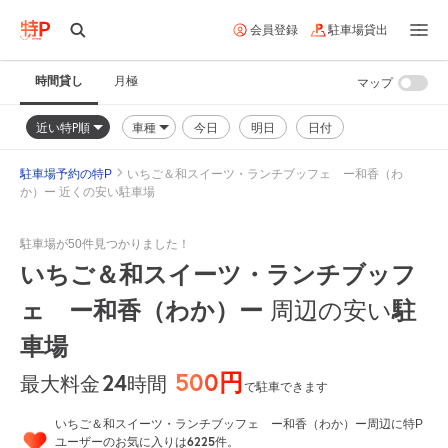
会員登録
駐車場貸出
時間貸し
月極
マップ
近い特P順
車種
今日
明日
日付
駐車場予約の特P
いちご＆和スイーツ・ランチブッフェ ー和香（わ
か）ー 近くの安い駐車場
駐車場が50件見つかりました！
いちご＆和スイーツ・ランチブッフ
ェ ー和香（わか）ー
駐
周辺の安い
車場
500円
24
時間
最大料金
で駐車できます
いちご＆和スイーツ・ランチブッフェ ー和香（わか）ー周辺に特P
6225
ユーザーのお気に入りは
件。