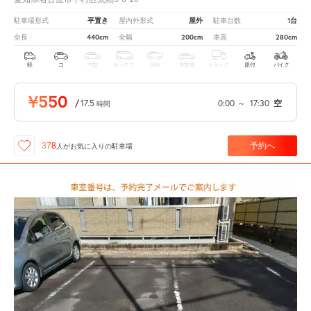
平置き
屋外
1台
駐車場形式
屋内外形式
駐車台数
440cm
200cm
280cm
全長
全幅
車高
軽
コ
中型
ボックス
SUV
大型車
トラック
原付
バイク
¥550
/
17.5
0:00
～
17:30
空
時間
予約へ
378
人が
お気に入りの駐車場