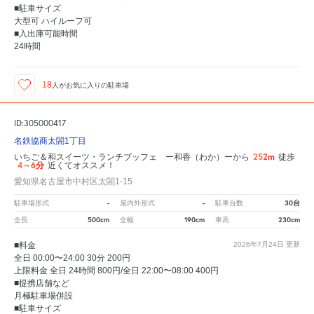
■駐車サイズ
大型可 ハイルーフ可
■入出庫可能時間
24時間
18
人が
お気に入りの駐車場
ID:305000417
名鉄協商太閤1丁目
252m
いちご＆和スイーツ・ランチブッフェ ー和香（わか）ーから
徒歩
4～6分
近くてオススメ！
愛知県名古屋市中村区太閤1-15
-
-
30台
駐車場形式
屋内外形式
駐車台数
500cm
190cm
230cm
全長
全幅
車高
■料金
2026年7月24日
更新
全日 00:00〜24:00 30分 200円
上限料金 全日 24時間 800円/全日 22:00〜08:00 400円
■提携店舗など
月極駐車場併設
■駐車サイズ