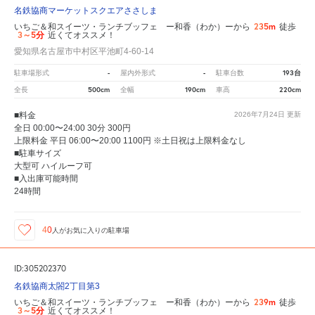
名鉄協商マーケットスクエアささしま
235m
いちご＆和スイーツ・ランチブッフェ ー和香（わか）ーから
徒歩
3～5分
近くてオススメ！
愛知県名古屋市中村区平池町4-60-14
-
-
193台
駐車場形式
屋内外形式
駐車台数
500cm
190cm
220cm
全長
全幅
車高
■料金
2026年7月24日
更新
全日 00:00〜24:00 30分 300円
上限料金 平日 06:00〜20:00 1100円 ※土日祝は上限料金なし
■駐車サイズ
大型可 ハイルーフ可
■入出庫可能時間
24時間
40
人が
お気に入りの駐車場
ID:305202370
名鉄協商太閤2丁目第3
239m
いちご＆和スイーツ・ランチブッフェ ー和香（わか）ーから
徒歩
3～5分
近くてオススメ！