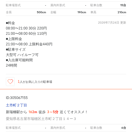
-
-
15台
駐車場形式
屋内外形式
駐車台数
500cm
190cm
210cm
全長
全幅
車高
■料金
2026年7月24日
更新
08:00〜21:00 30分 220円
21:00〜08:00 60分 110円
■上限料金
21:00〜08:00 上限料金440円
■駐車サイズ
大型可 ハイルーフ可
■入出庫可能時間
24時間
1
人が
お気に入りの駐車場
ID:305067155
土市町２丁目
162m
3～5分
新瑞橋駅から
徒歩
近くてオススメ！
愛知県名古屋市瑞穂区土市町２丁目１４ー３
-
-
6台
駐車場形式
屋内外形式
駐車台数