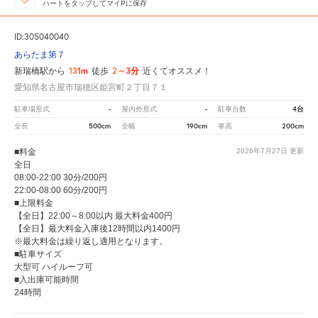
ハートをタップしてマイPに保存
ID:305040040
あらたま第７
131m
2～3分
新瑞橋駅から
徒歩
近くてオススメ！
愛知県名古屋市瑞穂区姫宮町２丁目７１
-
-
4台
駐車場形式
屋内外形式
駐車台数
500cm
190cm
200cm
全長
全幅
車高
■料金
2026年7月27日
更新
全日
08:00-22:00 30分/200円
22:00-08:00 60分/200円
■上限料金
【全日】22:00～8:00以内 最大料金400円
【全日】最大料金入庫後12時間以内1400円
※最大料金は繰り返し適用となります。
■駐車サイズ
大型可 ハイルーフ可
■入出庫可能時間
24時間