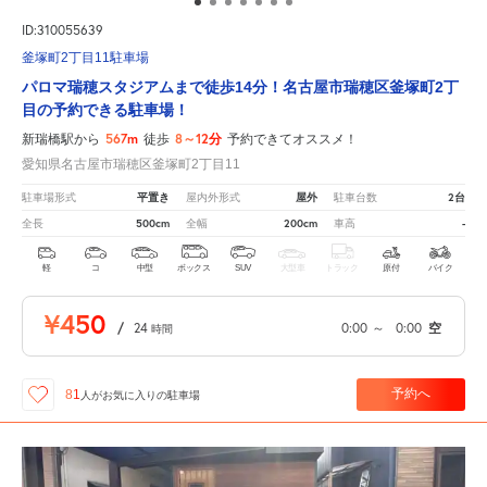
ID:310055639
釜塚町2丁目11駐車場
パロマ瑞穂スタジアムまで徒歩14分！名古屋市瑞穂区釜塚町2丁
目の予約できる駐車場！
567m
8～12分
新瑞橋駅から
徒歩
予約できてオススメ！
愛知県名古屋市瑞穂区釜塚町2丁目11
平置き
屋外
2台
駐車場形式
屋内外形式
駐車台数
500cm
200cm
-
全長
全幅
車高
軽
コ
中型
ボックス
SUV
大型車
トラック
原付
バイク
¥450
/
24
0:00
～
0:00
空
時間
予約へ
81
人が
お気に入りの駐車場