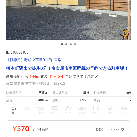
ID:310036105
【軽専用】呼続２丁目9-13駐車場
桜本町駅まで徒歩6分！名古屋市南区呼続の予約できる駐車場！
844m
11～16分
新瑞橋駅から
徒歩
予約できてオススメ！
愛知県名古屋市南区呼続２丁目9-13
平置き
屋外
4台
駐車場形式
屋内外形式
駐車台数
400cm
260cm
-
全長
全幅
車高
軽
コ
中型
ボックス
SUV
大型車
トラック
原付
バイク
¥370
/
24
0:00
～
0:00
空
時間