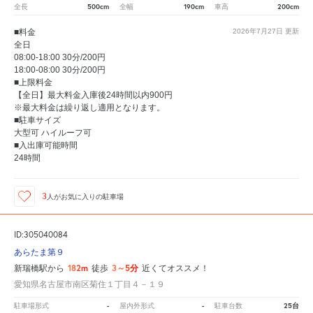
500cm
190cm
200cm
全長
全幅
車高
■料金
2026年7月27日
更新
全日
08:00-18:00 30分/200円
18:00-08:00 30分/200円
■上限料金
【全日】最大料金入庫後24時間以内900円
※最大料金は繰り返し適用となります。
■駐車サイズ
大型可 ハイルーフ可
■入出庫可能時間
24時間
3
人が
お気に入りの駐車場
ID:305040084
あらたま第９
182m
3～5分
新瑞橋駅から
徒歩
近くてオススメ！
愛知県名古屋市南区菊住１丁目４－１９
-
-
25台
駐車場形式
屋内外形式
駐車台数