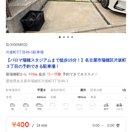
ID:310058522
片坂町3丁目46-1駐車場
【パロマ瑞穂スタジアムまで徒歩15分！】名古屋市瑞穂区片坂町
３丁目の予約できる駐車場！
931m
12～17分
新瑞橋駅から
徒歩
予約できてオススメ！
愛知県名古屋市瑞穂区片坂町3丁目46-1
平置き
屋外
1台
駐車場形式
屋内外形式
駐車台数
460cm
180cm
-
全長
全幅
車高
軽
コ
中型
ボックス
SUV
大型車
トラック
原付
バイク
¥400
/
24
0:00
～
0:00
空
時間