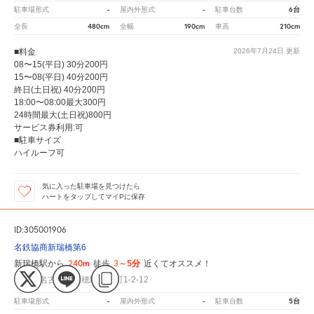
-
-
6台
駐車場形式
屋内外形式
駐車台数
480cm
190cm
210cm
全長
全幅
車高
■料金
2026年7月24日
更新
08〜15(平日) 30分200円
15〜08(平日) 40分200円
終日(土日祝) 40分200円
18:00〜08:00最大300円
24時間最大(土日祝)800円
サービス券利用:可
■駐車サイズ
ハイルーフ可
気に入った駐車場を見つけたら
ハートをタップしてマイPに保存
ID:305001906
名鉄協商新瑞橋第6
240m
3～5分
新瑞橋駅から
徒歩
近くてオススメ！
愛知県名古屋市瑞穂区洲山町1-2-12
-
-
5台
駐車場形式
屋内外形式
駐車台数