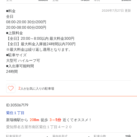
■料金
2026年7月27日
更新
全日
08:00-20:00 30分/200円
20:00-08:00 60分/200円
■上限料金
【全日】20:00～8:00以内 最大料金300円
【全日】最大料金入庫後24時間以内700円
※最大料金は繰り返し適用となります。
■駐車サイズ
大型可 ハイルーフ可
■入出庫可能時間
24時間
2
人が
お気に入りの駐車場
ID:305067179
菊住１丁目
208m
3～5分
新瑞橋駅から
徒歩
近くてオススメ！
愛知県名古屋市南区菊住１丁目４ー２０
-
-
11台
駐車場形式
屋内外形式
駐車台数