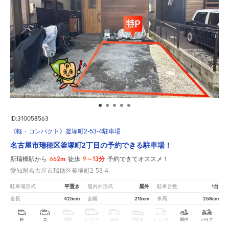
ID:310058563
《軽・コンパクト》釜塚町2-53-4駐車場
名古屋市瑞穂区釜塚町2丁目の予約できる駐車場！
662m
9～13分
新瑞橋駅から
徒歩
予約できてオススメ！
愛知県名古屋市瑞穂区釜塚町2-53-4
平置き
屋外
1台
駐車場形式
屋内外形式
駐車台数
425cm
215cm
258cm
全長
全幅
車高
軽
コ
中型
ボックス
SUV
大型車
トラック
原付
バイク