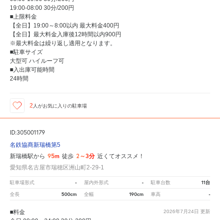
19:00-08:00 30分/200円
■上限料金
【全日】19:00～8:00以内 最大料金400円
【全日】最大料金入庫後12時間以内900円
※最大料金は繰り返し適用となります。
■駐車サイズ
大型可 ハイルーフ可
■入出庫可能時間
24時間
2
人が
お気に入りの駐車場
ID:305001179
名鉄協商新瑞橋第5
95m
2～3分
新瑞橋駅から
徒歩
近くてオススメ！
愛知県名古屋市瑞穂区洲山町2-29-1
-
-
11台
駐車場形式
屋内外形式
駐車台数
500cm
190cm
-
全長
全幅
車高
■料金
2026年7月24日
更新