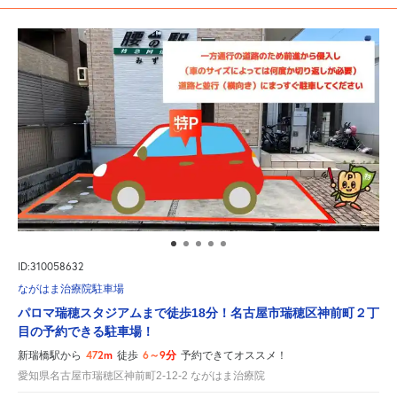
ID:310058632
ながはま治療院駐車場
パロマ瑞穂スタジアムまで徒歩18分！名古屋市瑞穂区神前町２丁
目の予約できる駐車場！
472m
6～9分
新瑞橋駅から
徒歩
予約できてオススメ！
愛知県名古屋市瑞穂区神前町2-12-2 ながはま治療院