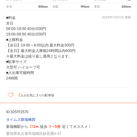
500cm
190cm
200cm
全長
全幅
車高
■料金
2026年7月27日
更新
全日
08:00-19:00 40分/200円
19:00-08:00 40分/200円
■上限料金
【全日】19:00～8:00以内 最大料金300円
【全日】最大料金入庫後24時間以内600円
※最大料金は繰り返し適用となります。
■駐車サイズ
大型可 ハイルーフ可
■入出庫可能時間
24時間
2
人が
お気に入りの駐車場
ID:305192570
タイムズ新瑞橋西
212m
3～5分
新瑞橋駅から
徒歩
近くてオススメ！
愛知県名古屋市瑞穂区妙音通4-47