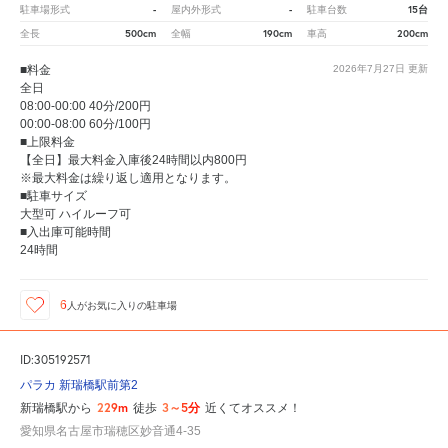
-
-
15台
駐車場形式
屋内外形式
駐車台数
500cm
190cm
200cm
全長
全幅
車高
■料金
2026年7月27日
更新
全日
08:00-00:00 40分/200円
00:00-08:00 60分/100円
■上限料金
【全日】最大料金入庫後24時間以内800円
※最大料金は繰り返し適用となります。
■駐車サイズ
大型可 ハイルーフ可
■入出庫可能時間
24時間
6
人が
お気に入りの駐車場
ID:305192571
パラカ 新瑞橋駅前第2
229m
3～5分
新瑞橋駅から
徒歩
近くてオススメ！
愛知県名古屋市瑞穂区妙音通4-35