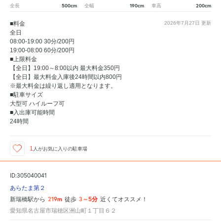
500cm
190cm
200cm
全長
全幅
車高
■料金
2026年7月27日
更新
全日
08:00-19:00 30分/200円
19:00-08:00 60分/200円
■上限料金
【全日】19:00～8:00以内 最大料金350円
【全日】最大料金入庫後24時間以内800円
※最大料金は繰り返し適用となります。
■駐車サイズ
大型可 ハイルーフ可
■入出庫可能時間
24時間
1
人が
お気に入りの駐車場
ID:305040041
あらたま第２
219m
3～5分
新瑞橋駅から
徒歩
近くてオススメ！
愛知県名古屋市瑞穂区洲山町１丁目６２