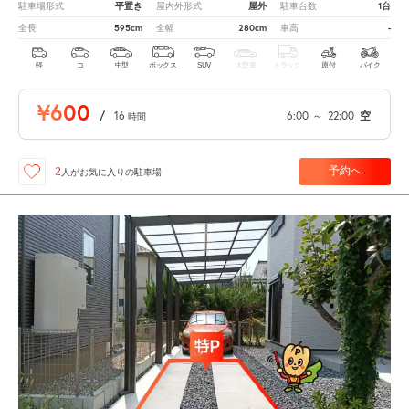
平置き
屋外
1台
駐車場形式
屋内外形式
駐車台数
595cm
280cm
-
全長
全幅
車高
軽
コ
中型
ボックス
SUV
大型車
トラック
原付
バイク
¥600
/
16
6:00
～
22:00
空
時間
予約へ
2
人が
お気に入りの駐車場