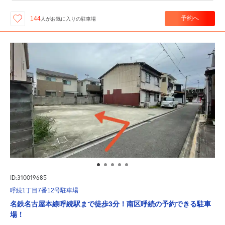
予約へ
144
人が
お気に入りの駐車場
ID:310019685
呼続1丁目7番12号駐車場
名鉄名古屋本線呼続駅まで徒歩3分！南区呼続の予約できる駐車
場！