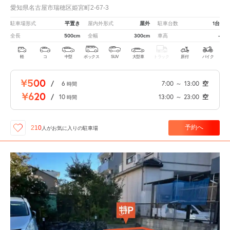
愛知県名古屋市瑞穂区姫宮町2-67-3
平置き
屋外
1台
駐車場形式
屋内外形式
駐車台数
500cm
300cm
-
全長
全幅
車高
軽
コ
中型
ボックス
SUV
大型車
トラック
原付
バイク
¥500
/
6
7:00
～
13:00
空
時間
¥620
/
10
13:00
～
23:00
空
時間
予約へ
210
人が
お気に入りの駐車場