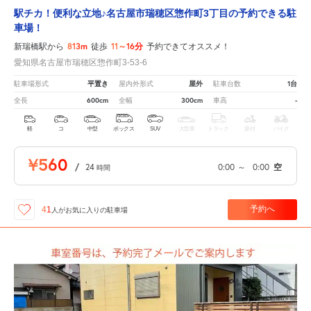
駅チカ！便利な立地♪名古屋市瑞穂区惣作町3丁目の予約できる駐
車場！
813m
11～16分
新瑞橋駅から
徒歩
予約できてオススメ！
愛知県名古屋市瑞穂区惣作町3-53-6
平置き
屋外
1台
駐車場形式
屋内外形式
駐車台数
600cm
300cm
-
全長
全幅
車高
軽
コ
中型
ボックス
SUV
大型車
トラック
原付
バイク
¥560
/
24
0:00
～
0:00
空
時間
予約へ
41
人が
お気に入りの駐車場