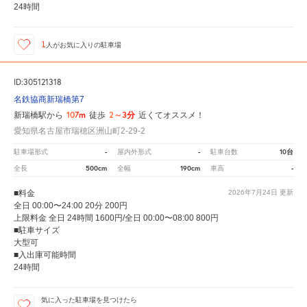
24時間
1
人が
お気に入りの駐車場
ID:305121318
名鉄協商新瑞橋第7
107m
2～3分
新瑞橋駅から
徒歩
近くてオススメ！
愛知県名古屋市瑞穂区洲山町2-29-2
-
-
10台
駐車場形式
屋内外形式
駐車台数
500cm
190cm
-
全長
全幅
車高
■料金
2026年7月24日
更新
全日 00:00〜24:00 20分 200円
上限料金 全日 24時間 1600円/全日 00:00〜08:00 800円
■駐車サイズ
大型可
■入出庫可能時間
24時間
気に入った駐車場を見つけたら