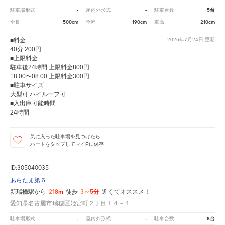
-
-
5台
駐車場形式
屋内外形式
駐車台数
500cm
190cm
210cm
全長
全幅
車高
■料金
2026年7月24日
更新
40分 200円
■上限料金
駐車後24時間 上限料金800円
18:00〜08:00 上限料金300円
■駐車サイズ
大型可 ハイルーフ可
■入出庫可能時間
24時間
気に入った駐車場を見つけたら
ハートをタップしてマイPに保存
ID:305040035
あらたま第６
218m
3～5分
新瑞橋駅から
徒歩
近くてオススメ！
愛知県名古屋市瑞穂区姫宮町２丁目１４－１
-
-
8台
駐車場形式
屋内外形式
駐車台数