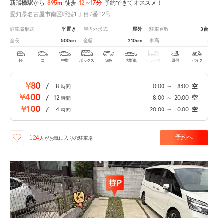
895m
12～17分
新瑞橋駅から
徒歩
予約できてオススメ！
愛知県名古屋市南区呼続1丁目7番12号
平置き
屋外
3台
駐車場形式
屋内外形式
駐車台数
500cm
210cm
-
全長
全幅
車高
軽
コ
中型
ボックス
SUV
大型車
トラック
原付
バイク
¥80
/
8
0:00
～
8:00
空
時間
¥400
/
12
8:00
～
20:00
空
時間
¥100
/
4
20:00
～
0:00
空
時間
予約へ
124
人が
お気に入りの駐車場