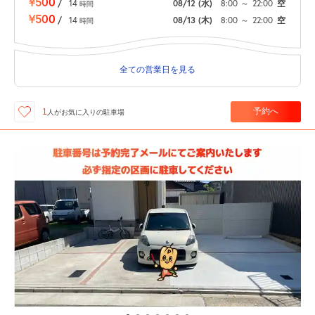
¥500
/
14
08/12
(水)
8:00
～
22:00
空
時間
¥500
/
14
08/13
(木)
8:00
～
22:00
空
時間
全ての営業日を見る
予約へ
1
人が
お気に入りの駐車場