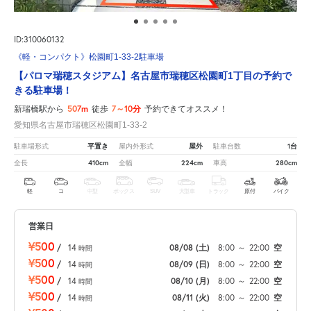
ID:310060132
《軽・コンパクト》松園町1-33-2駐車場
【パロマ瑞穂スタジアム】名古屋市瑞穂区松園町1丁目の予約で
きる駐車場！
507m
7～10分
新瑞橋駅から
徒歩
予約できてオススメ！
愛知県名古屋市瑞穂区松園町1-33-2
平置き
屋外
1台
駐車場形式
屋内外形式
駐車台数
410cm
224cm
280cm
全長
全幅
車高
軽
コ
中型
ボックス
SUV
大型車
トラック
原付
バイク
営業日
¥500
/
14
08/08
(土)
8:00
～
22:00
空
時間
¥500
/
14
08/09
(日)
8:00
～
22:00
空
時間
¥500
/
14
08/10
(月)
8:00
～
22:00
空
時間
¥500
/
14
08/11
(火)
8:00
～
22:00
空
時間