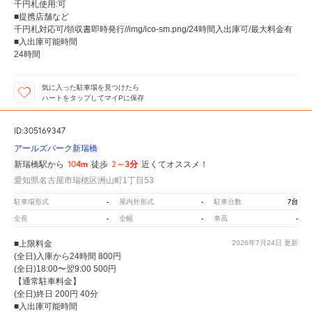
千円札使用:可
■提携店舗など
千円札対応可/領収書即時発行//img/ico-sm.png/24時間入出庫可/最大料金有
■入出庫可能時間
24時間
気に入った駐車場を見つけたら
ハートをタップしてマイPに保存
ID:305169347
アールズパーク新瑞橋
104m
2～3分
新瑞橋駅から
徒歩
近くてオススメ！
愛知県名古屋市瑞穂区洲山町1丁目53
-
-
7台
駐車場形式
屋内外形式
駐車台数
-
-
-
全長
全幅
車高
■上限料金
2026年7月24日
更新
(全日)入庫から24時間 800円
(全日)18:00〜翌9:00 500円
【通常駐車料金】
(全日)終日 200円 40分
■入出庫可能時間