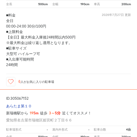
500cm
190cm
200cm
全長
全幅
車高
■料金
2026年7月27日
更新
全日
00:00-24:00 30分/100円
■上限料金
【全日】最大料金入庫後24時間以内500円
※最大料金は繰り返し適用となります。
■駐車サイズ
大型可 ハイルーフ可
■入出庫可能時間
24時間
6
人が
お気に入りの駐車場
ID:305067152
あらたま第１０
195m
3～5分
新瑞橋駅から
徒歩
近くてオススメ！
愛知県名古屋市瑞穂区姫宮町２丁目６６
-
-
4台
駐車場形式
屋内外形式
駐車台数
500cm
190cm
200cm
全長
全幅
車高