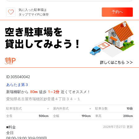
気に入った駐車場は
予約へ
タップでマイPに保存
ID:305040042
あらたま第３
80m
1～2分
新瑞橋駅から
徒歩
近くてオススメ！
愛知県名古屋市瑞穂区妙音通４丁目３４－１
-
-
10台
駐車場形式
屋内外形式
駐車台数
500cm
190cm
200cm
全長
全幅
車高
■料金
2026年7月27日
更新
全日
08:00-19:00 30分/200円