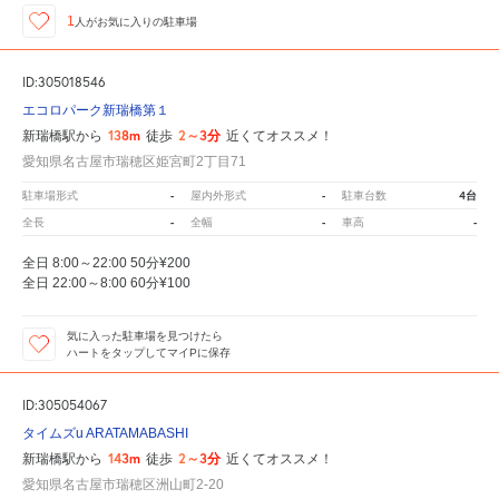
1
人が
お気に入りの駐車場
ID:305018546
エコロパーク新瑞橋第１
138m
2～3分
新瑞橋駅から
徒歩
近くてオススメ！
愛知県名古屋市瑞穂区姫宮町2丁目71
-
-
4台
駐車場形式
屋内外形式
駐車台数
-
-
-
全長
全幅
車高
全日 8:00～22:00 50分¥200
全日 22:00～8:00 60分¥100
気に入った駐車場を見つけたら
ハートをタップしてマイPに保存
ID:305054067
タイムズu ARATAMABASHI
143m
2～3分
新瑞橋駅から
徒歩
近くてオススメ！
愛知県名古屋市瑞穂区洲山町2-20