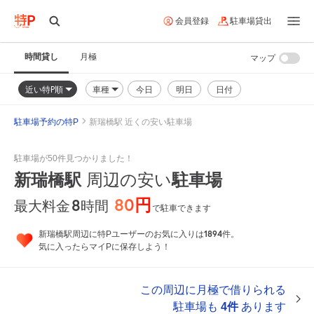
会員登録
駐車場貸出
時間貸し
月極
マップ
近い特P順
車種
今日
明日
日付
駐車場予約の特P
新瑞橋駅 近くの安い駐車場
駐車場が50件見つかりました！
新瑞橋駅
周辺の安い
駐車場
80円
8
時間
最大料金
で駐車できます
1894
新瑞橋駅周辺に特Pユーザーのお気に入りは
件。
気に入ったらマイPに保存しよう！
この周辺に月極で借りられる
駐車場も
4件
あります