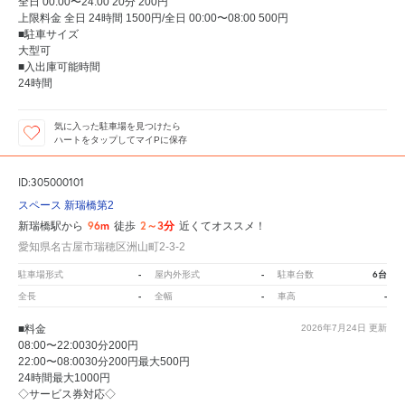
全日 00:00〜24:00 20分 200円
上限料金 全日 24時間 1500円/全日 00:00〜08:00 500円
■駐車サイズ
大型可
■入出庫可能時間
24時間
気に入った駐車場を見つけたら
ハートをタップしてマイPに保存
ID:305000101
スペース 新瑞橋第2
96m
2～3分
新瑞橋駅から
徒歩
近くてオススメ！
愛知県名古屋市瑞穂区洲山町2-3-2
-
-
6台
駐車場形式
屋内外形式
駐車台数
-
-
-
全長
全幅
車高
■料金
2026年7月24日
更新
08:00〜22:0030分200円
22:00〜08:0030分200円最大500円
24時間最大1000円
◇サービス券対応◇