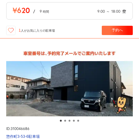
¥620
/
9
9:00
～
18:00
空
時間
予約へ
1
人が
お気に入りの駐車場
ID:310046686
惣作町3-53-6駐車場