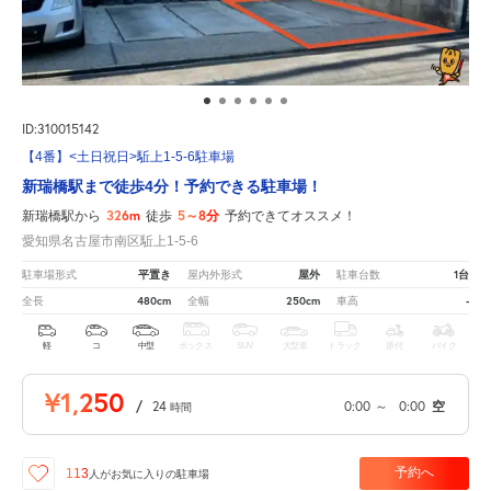
ID:310015142
【4番】<土日祝日>駈上1-5-6駐車場
新瑞橋駅まで徒歩4分！予約できる駐車場！
326m
5～8分
新瑞橋駅から
徒歩
予約できてオススメ！
愛知県名古屋市南区駈上1-5-6
平置き
屋外
1台
駐車場形式
屋内外形式
駐車台数
480cm
250cm
-
全長
全幅
車高
軽
コ
中型
ボックス
SUV
大型車
トラック
原付
バイク
¥1,250
/
24
0:00
～
0:00
空
時間
予約へ
113
人が
お気に入りの駐車場