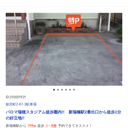
ID:310001921
姫宮町2-67-3駐車場
パロマ瑞穂スタジアム徒歩圏内!! 新瑞橋駅2番出口から徒歩1分
の好立地!!
199m
3～5分
新瑞橋駅から
徒歩
予約できてオススメ！