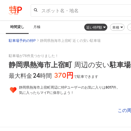
スポット名・地名
時間貸し
月極
近い特P順
車種
駐車場予約の特P
静岡県熱海市上宿町 近くの安い駐車場
駐車場が76件見つかりました！
静岡県熱海市上宿町
駐車場
周辺の安い
370円
24
時間
最大料金
で駐車できます
8017
静岡県熱海市上宿町周辺に特Pユーザーのお気に入りは
件。
気に入ったらマイPに保存しよう！
この