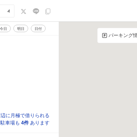
今日
明日
日付
パーキング
周辺に月極で借りられる
駐車場も
4件
あります