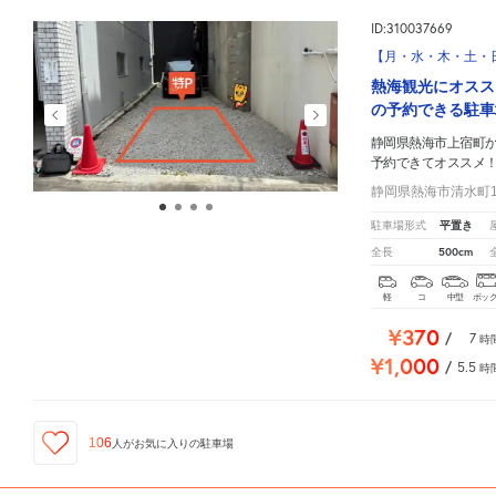
ID:310037669
【月・水・木・土・日
熱海観光にオスス
の予約できる駐車
静岡県熱海市上宿町
予約できてオススメ
静岡県熱海市清水町14
平置き
駐車場形式
500cm
全長
軽
コ
中型
ボッ
¥370
/
7
時
¥1,000
/
5.5
時
106
人が
お気に入りの駐車場