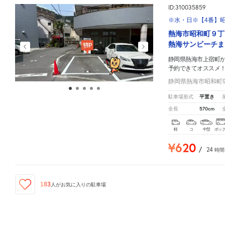
ID:310035859
※水・日※【4番】昭
熱海市昭和町９丁
熱海サンビーチま
静岡県熱海市上宿町
予約できてオススメ
静岡県熱海市昭和町9-
平置き
駐車場形式
570cm
全長
軽
コ
中型
ボッ
¥620
/
24
時間
183
人が
お気に入りの駐車場
静岡県熱海市上宿町
周辺の格安
駐車場
マップです。他の駐車場がありましたら、
こちら
から教
ID:310035996