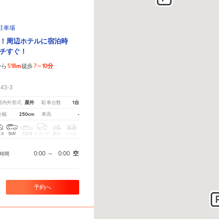
駐車場
！周辺ホテルに宿泊時
チすぐ！
518m
7～10分
から
徒歩
！
3-3
屋外
1台
屋内外形式
駐車台数
250cm
-
全幅
車高
クス
SUV
大型車
トラック
原付
バイク
0:00
～
0:00
空
時間
予約へ