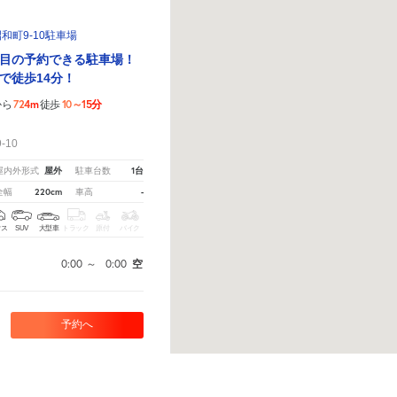
和町9-10駐車場
目の予約できる駐車場！
で徒歩14分！
724m
10～15分
から
徒歩
！
10
屋外
1台
屋内外形式
駐車台数
220cm
-
全幅
車高
クス
SUV
大型車
トラック
原付
バイク
0:00
～
0:00
空
予約へ
えてください。
※ご注意ください - 徒歩時間は地形の状況や迂回路を反映できていない場合がありま