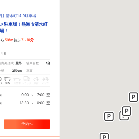
】清水町14-9駐車場
メ駐車場！熱海市清水町
場！
518m
7～10分
から
徒歩
！
-9
屋外
1台
屋内外形式
駐車台数
250cm
-
全幅
車高
クス
SUV
大型車
トラック
原付
バイク
0:00
～
7:00
空
間
18:30
～
0:00
空
間
予約へ