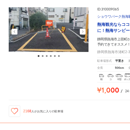
ID:310009065
ショウワパーク熱海
熱海観光ならココ
に！熱海サンビー
静岡県熱海市上宿町
予約できてオススメ
静岡県熱海市渚町2-34
平置き
駐車場形式
500cm
全長
軽
コ
中型
ボッ
¥1,000
/
24
2168
人が
お気に入りの駐車場