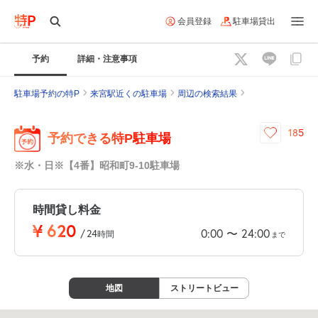
会員登録
駐車場貸出
予約
詳細・注意事項
駐車場予約の特P
来宮駅近くの駐車場
周辺の検索結果
185
予約できる特P駐車場
※水・日※【4番】昭和町9-10駐車場
時間貸し料金
¥
620
0:00
24:00
〜
/
24
時間
まで
地図
ストリートビュー