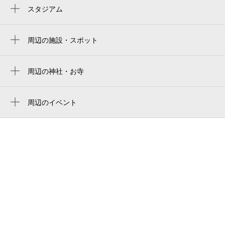
0:00～24:00
熱海駅
スタジアム
8月30日 (日)
¥800
周辺にスタジアムが見つかりませんでした。
空き1
周辺の施設・スポット
花の館染井
休
8月31日 (月)
熱海市昭和町
周辺の神社・お寺
周辺に神社・お寺が見つかりませんでした。
ねこハウス temple cat
周辺のイベント
あたみの駄菓子屋 和田たばこ店
休
秋季熱海海上花火大会
9月1日 (火)
hostel & cafe izu-no-umi（伊豆の海）
伊豆の海
0:00～24:00
Guest House Izunoumi
9月2日 (水)
¥500
空き1
ホテルニュータカハシ
rakuten stay 熱海
休
9月3日 (木)
東弘印刷所