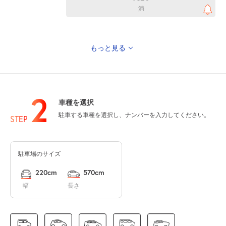
満
もっと見る
休
8月13日 (木)
2
車種を選択
駐車する車種を選択し、ナンバーを入力してください。
休
8月14日 (金)
STEP
駐車場のサイズ
休
8月15日 (土)
220cm
570cm
幅
長さ
0:00～24:00
8月16日 (日)
¥800