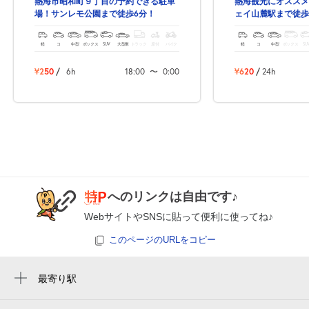
熱海市昭和町９丁目の予約できる駐車
熱海観光にオススメ
場！サンレモ公園まで徒歩6分！
ェイ山麓駅まで徒歩
駐車場！
0:00～24:00
軽
コ
中型
ボックス
SUV
大型車
トラック
原付
バイク
軽
コ
中型
ボックス
SU
8月26日 (水)
¥620
空き1
¥250
/
6h
18:00
〜
0:00
¥620
/
24h
休
8月27日 (木)
休
8月28日 (金)
へのリンクは自由です♪
WebサイトやSNSに貼って便利に使ってね♪
このページのURLをコピー
休
8月29日 (土)
最寄り駅
来宮駅