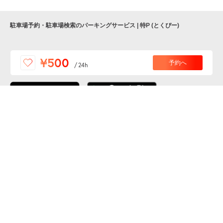
駐車場予約・駐車場検索のパーキングサービス | 特P (とくぴー)
便利な特Pアプリを
¥500
予約へ
/
24h
ダウンロードしよう！
ここから「インストール」して、便利な特Pアプリを
公式 X
GETしよう
公式 Facebook