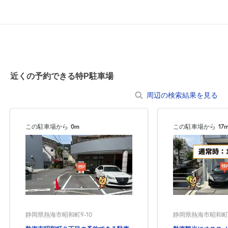
休
8月21日 (金)
休
8月22日 (土)
近くの予約できる特P駐車場
周辺の検索結果を見る
0:00～24:00
8月23日 (日)
¥800
この駐車場から
0m
この駐車場から
17
空き1
休
8月24日 (月)
静岡県熱海市昭和町9-10
静岡県熱海市昭和町9
休
8月25日 (火)