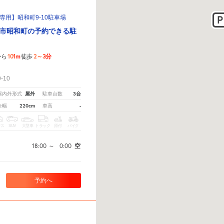
専用】昭和町9-10駐車場
市昭和町の予約できる駐
101m
2～3分
から
徒歩
！
10
屋外
3台
屋内外形式
駐車台数
220cm
-
全幅
車高
クス
SUV
大型車
トラック
原付
バイク
18:00
～
0:00
空
予約へ