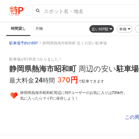
スポット名・地名
時間貸し
月極
近い特P順
車種
駐車場予約の特P
静岡県熱海市昭和町 近くの安い駐車場
駐車場が67件見つかりました！
静岡県熱海市昭和町
周辺の安い
駐車場
370円
24
時間
最大料金
で駐車できます
7316
静岡県熱海市昭和町周辺に特Pユーザーのお気に入りは
件。
気に入ったらマイPに保存しよう！
この