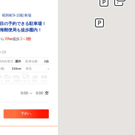
昭和町9-10駐車場
目の予約できる駐車場！
海郵便局も徒歩圏内！
101m
2～3分
から
徒歩
！
10
屋外
3台
屋内外形式
駐車台数
220cm
-
全幅
車高
クス
SUV
大型車
トラック
原付
バイク
0:00
～
0:00
空
予約へ