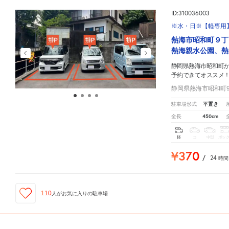
ID:310036003
※水・日※【軽専用】
熱海市昭和町９丁
熱海親水公園、熱
静岡県熱海市昭和町
予約できてオススメ
静岡県熱海市昭和町9-
平置き
駐車場形式
450cm
全長
軽
コ
中型
ボッ
¥370
/
24
時間
110
人が
お気に入りの駐車場