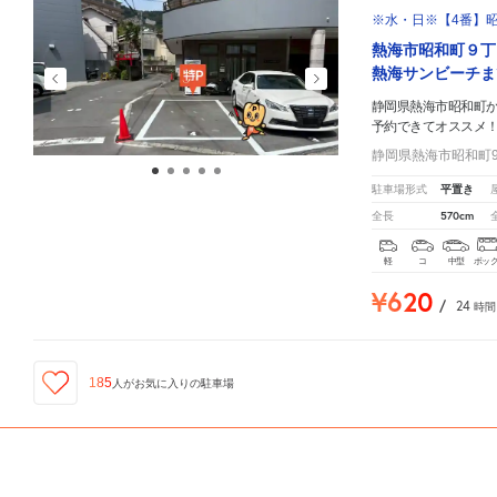
※水・日※【4番】昭
熱海市昭和町９丁
熱海サンビーチま
静岡県熱海市昭和町
予約できてオススメ
静岡県熱海市昭和町9-
平置き
駐車場形式
570cm
全長
軽
コ
中型
ボッ
¥620
/
24
時間
185
人が
お気に入りの駐車場
ID:310035996
静岡県熱海市昭和町
周辺の格安
駐車場
マップです。他の駐車場がありましたら、
こちら
から教