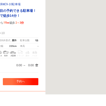
和町9-10駐車場
目の予約できる駐車場！
で徒歩14分！
111m
2～3分
から
徒歩
！
10
屋外
1台
屋内外形式
駐車台数
220cm
-
全幅
車高
クス
SUV
大型車
トラック
原付
バイク
0:00
～
0:00
空
予約へ
えてください。
※ご注意ください - 徒歩時間は地形の状況や迂回路を反映できていない場合がありま