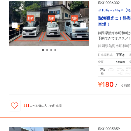
ID:310036002
※18時～24時※【軽
熱海観光に！熱海
車場！
静岡県熱海市昭和町
予約できてオススメ
静岡県熱海市昭和町9-
平置き
駐車場形式
450cm
全長
軽
コ
中型
ボッ
¥180
/
6
時間
111
人が
お気に入りの駐車場
ID:310035859