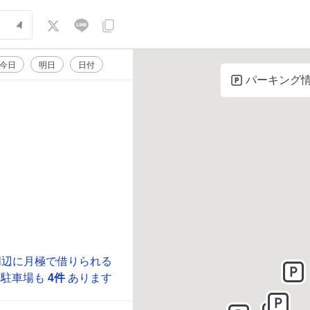
今日
明日
日付
パーキング
周辺に月極で借りられる
駐車場も
4件
あります