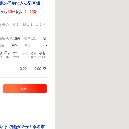
東の予約できる駐車場！
1.1km
14～20分
館から
徒歩
！
白梅の丘東１丁目１９−１３付
屋外
1台
屋内外形式
駐車台数
300cm
-
全幅
車高
クス
SUV
大型車
トラック
原付
バイク
0:00
～
0:00
空
予約へ
駅まで徒歩12分！桑名市