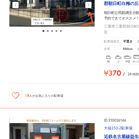
郡朝日町白梅の丘
朝日町公民館縄生分
予約できてオススメ
三重県三重郡朝日町
近
平置き
駐車場形式
550cm
全長
軽
コ
中型
ボッ
¥370
/
24
時間
19
人が
お気に入りの駐車場
ID:310026146
大福153-2駐車場
近鉄名古屋線益生