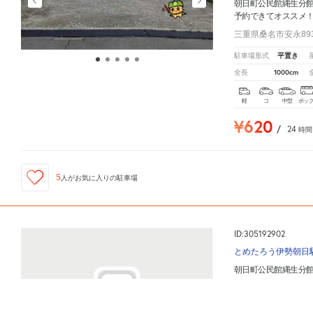
朝日町公民館縄生分
予約できてオススメ
三重県桑名市安永893
平置き
駐車場形式
1000cm
全長
軽
コ
中型
ボッ
¥620
/
24
時間
5
人が
お気に入りの駐車場
ID:305192902
とめたろう伊勢朝日
朝日町公民館縄生分
三重県三重郡朝日町大
朝日町公民館縄生分館
周辺の格安
駐車場
マップです。他の駐車場がありましたら、
こちら
から
-
駐車場形式