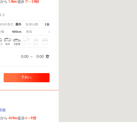
1.4km
17～24分
館から
徒歩
！
-3
屋外
2台
屋内外形式
駐車台数
400cm
-
全幅
車高
クス
SUV
大型車
トラック
原付
バイク
0:00
～
0:00
空
予約へ
駅前
469m
6～9分
館から
徒歩
字縄生字八年物636
教えてください。
※ご注意ください - 徒歩時間は地形の状況や迂回路を反映できていない場合があ
-
-
屋内外形式
駐車台数