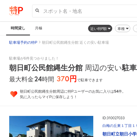
スポット名・地名
時間貸し
月極
近い特P順
車種
駐車場予約の特P
朝日町公民館縄生分館 近くの安い駐車場
駐車場が6件見つかりました！
朝日町公民館縄生分館
駐車
周辺の安い
370円
24
時間
最大料金
で駐車できます
54
朝日町公民館縄生分館周辺に特Pユーザーのお気に入りは
件。
気に入ったらマイPに保存しよう！
ID:310027033
白梅の丘東１丁目１
朝日町立朝日小学