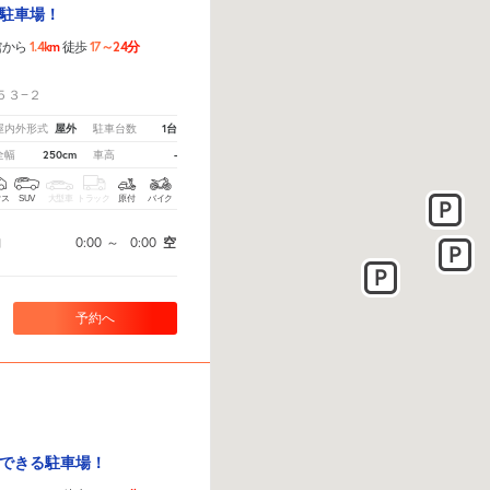
駐車場！
1.4km
17～24分
館から
徒歩
！
５３−２
屋外
1台
屋内外形式
駐車台数
250cm
-
全幅
車高
クス
SUV
大型車
トラック
原付
バイク
0:00
～
0:00
空
間
予約へ
できる駐車場！