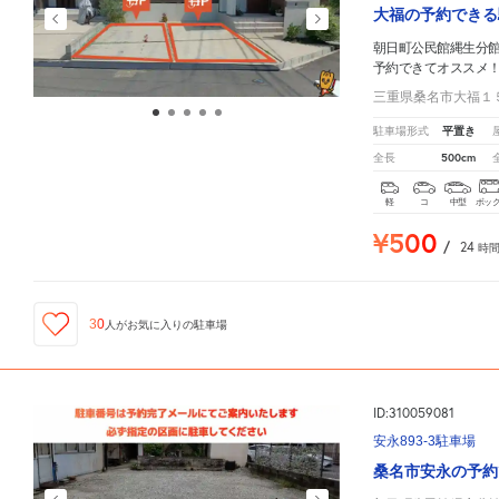
大福の予約できる
朝日町公民館縄生分
予約できてオススメ
三重県桑名市大福１
平置き
駐車場形式
500cm
全長
軽
コ
中型
ボッ
¥500
/
24
時
30
人が
お気に入りの駐車場
ID:310059081
安永893-3駐車場
桑名市安永の予約