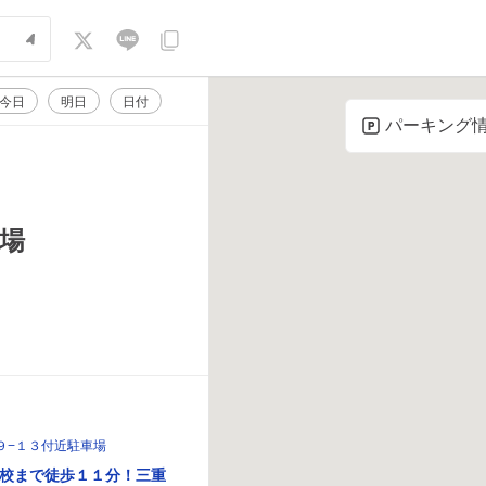
今日
明日
日付
パーキング
場
９−１３付近駐車場
校まで徒歩１１分！三重