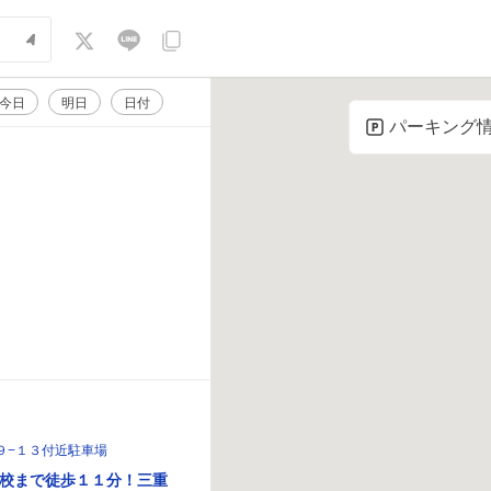
今日
明日
日付
パーキング
９−１３付近駐車場
校まで徒歩１１分！三重