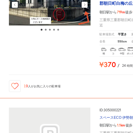
郡朝日町白梅の丘
719m
朝日駅から
徒歩
三重県三重郡朝日町
近
平置き
駐車場形式
550cm
全長
軽
コ
中型
ボッ
¥370
/
24
時間
19
人が
お気に入りの駐車場
ID:305000221
スペースECO 伊勢
1.1km
朝日駅から
徒歩
三重県三重郡朝日町大