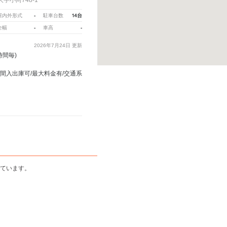
-
14台
屋内外形式
駐車台数
-
-
全幅
車高
2026年7月24日
更新
時間毎)
時間入出庫可/最大料金有/交通系
しています。