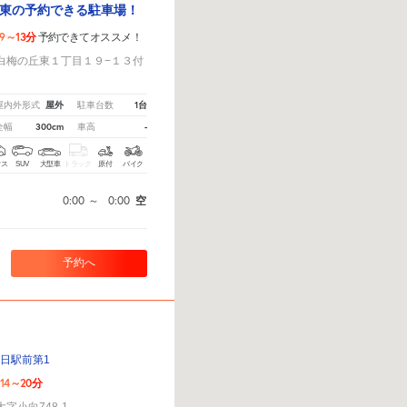
東の予約できる駐車場！
9～13分
予約できてオススメ！
白梅の丘東１丁目１９−１３付
屋外
1台
屋内外形式
駐車台数
300cm
-
全幅
車高
クス
SUV
大型車
トラック
原付
バイク
0:00
～
0:00
空
予約へ
朝日駅前第1
14～20分
字小向748-1