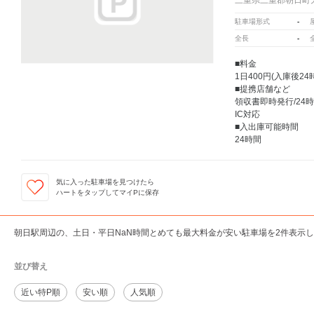
-
駐車場形式
-
全長
■料金
1日400円(入庫後24
■提携店舗など
領収書即時発行/24
IC対応
■入出庫可能時間
24時間
気に入った駐車場を見つけたら
ハートをタップしてマイPに保存
朝日駅周辺の、土日・平日NaN時間とめても最大料金が安い駐車場を2件表示
並び替え
近い特P順
安い順
人気順