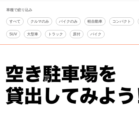
車種で絞り込み
すべて
クルマのみ
バイクのみ
軽自動車
コンパクト
SUV
大型車
トラック
原付
バイク
朝日駅
周辺の格安
駐車場
マップです。他の駐車場がありましたら、
こちら
から教えてください