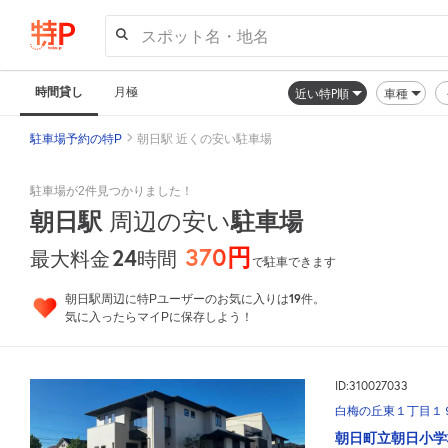
スポット名・地名
時間貸し
月極
近い特P順
車種
駐車場予約の特P
朝日駅 近くの安い駐車場
駐車場が2件見つかりました！
朝日駅
駐車場
周辺の安い
370円
24
時間
最大料金
で駐車できます
19
朝日駅周辺に特Pユーザーのお気に入りは
件。
気に入ったらマイPに保存しよう！
ID:310027033
白梅の丘東１丁目１
朝日町立朝日小学