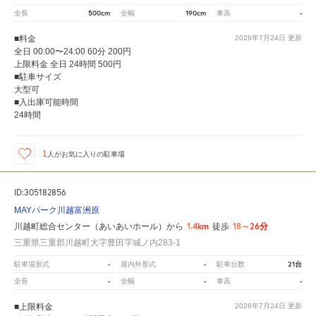
500cm
190cm
-
全長
全幅
車高
■料金
2026年7月24日
更新
全日 00:00〜24:00 60分 200円
上限料金 全日 24時間 500円
■駐車サイズ
大型可
■入出庫可能時間
24時間
1
人が
お気に入りの駐車場
ID:305182856
MAYパーク川越富洲原
1.4km
18～26分
川越町総合センター（あいあいホール）から
徒歩
三重県三重郡川越町大字豊田字城ノ内283-1
-
-
21台
駐車場形式
屋内外形式
駐車台数
-
-
-
全長
全幅
車高
■上限料金
2026年7月24日
更新