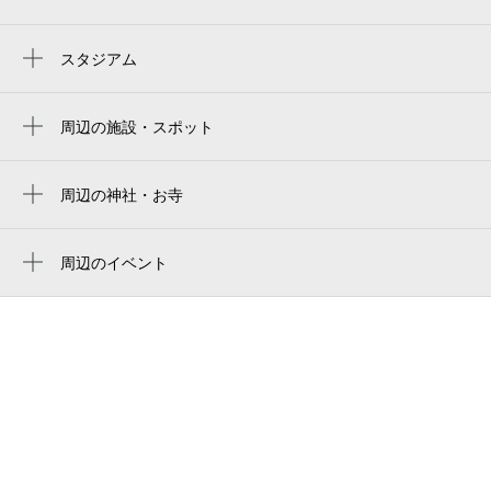
伊勢朝日駅
朝日駅
スタジアム
周辺にスタジアムが見つかりませんでした。
川越富洲原駅
周辺の施設・スポット
川越町総合センター（あいあいホール）
kawagoecho total center
周辺の神社・お寺
周辺に神社・お寺が見つかりませんでした。
川越町あいあいホール
周辺のイベント
朝明商工会
周辺にイベントが見つかりませんでした。
三重県川越町立川越中学校
川越町立川越中学校
川越自動車学校
川越町立川越北小学校
川越町つばめ児童館