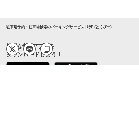
駐車場予約・駐車場検索のパーキングサービス | 特P (とくぴー)
便利な特Pアプリを
ダウンロードしよう！
ここから「インストール」して、便利な特Pアプリを
公式 X
GETしよう
公式 Facebook