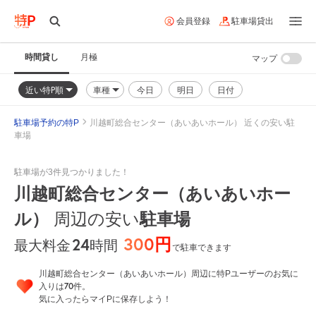
会員登録
駐車場貸出
時間貸し
月極
マップ
近い特P順
車種
今日
明日
日付
駐車場予約の特P
川越町総合センター（あいあいホール） 近くの安い駐
車場
駐車場が3件見つかりました！
川越町総合センター（あいあいホー
ル）
周辺の安い
駐車場
300円
24
時間
最大料金
で駐車できます
川越町総合センター（あいあいホール）周辺に特Pユーザーのお気に
70
入りは
件。
気に入ったらマイPに保存しよう！