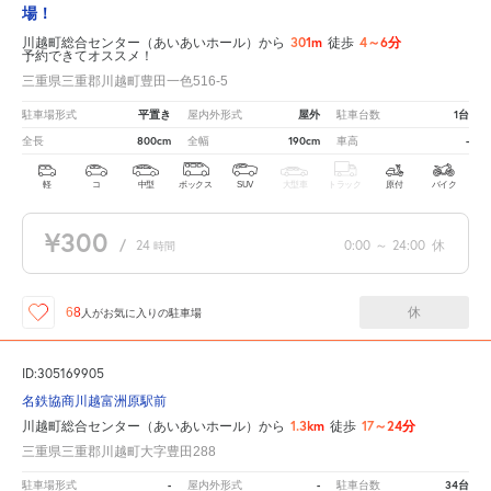
場！
301m
4～6分
川越町総合センター（あいあいホール）から
徒歩
予約できてオススメ！
三重県三重郡川越町豊田一色516-5
平置き
屋外
1台
駐車場形式
屋内外形式
駐車台数
800cm
190cm
-
全長
全幅
車高
軽
コ
中型
ボックス
SUV
大型車
トラック
原付
バイク
¥300
/
24
0:00
～
24:00
休
時間
休
68
人が
お気に入りの駐車場
ID:305169905
名鉄協商川越富洲原駅前
1.3km
17～24分
川越町総合センター（あいあいホール）から
徒歩
三重県三重郡川越町大字豊田288
-
-
34台
駐車場形式
屋内外形式
駐車台数