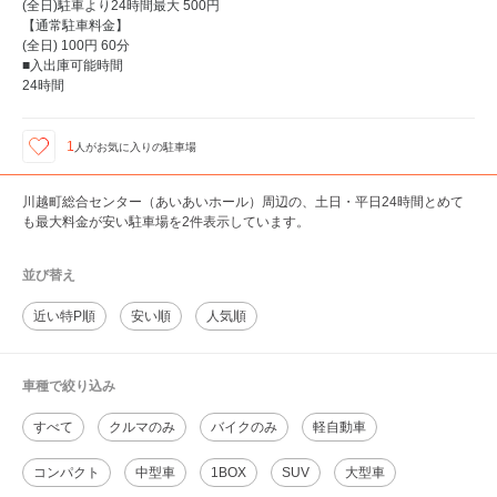
(全日)駐車より24時間最大 500円
【通常駐車料金】
(全日) 100円 60分
■入出庫可能時間
24時間
1
人が
お気に入りの駐車場
川越町総合センター（あいあいホール）周辺の、土日・平日24時間とめて
も最大料金が安い駐車場を2件表示しています。
並び替え
近い特P順
安い順
人気順
車種で絞り込み
すべて
クルマのみ
バイクのみ
軽自動車
コンパクト
中型車
1BOX
SUV
大型車