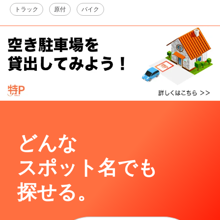
トラック
原付
バイク
どんな
スポット名でも
探せる。