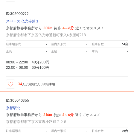
ID:305000292
スペース 仏光寺第１
307m
4～6分
京都府旅券事務所から
徒歩
近くてオススメ！
京都府京都市下京区仏光寺通新町東入ﾙ糸屋町218
-
-
14台
駐車場形式
屋内外形式
駐車台数
-
-
-
全長
全幅
車高
08:00～22:00 40分200円
22:00～08:00 60分100円
34
人が
お気に入りの駐車場
ID:305040355
京都駅北
316m
4～6分
京都府旅券事務所から
徒歩
近くてオススメ！
京都府京都市下京区東塩小路町７２５
-
-
21台
駐車場形式
屋内外形式
駐車台数