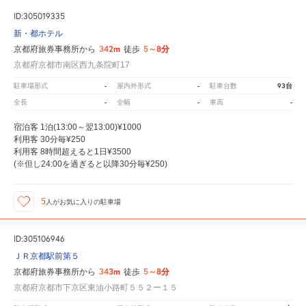
ID:305019335
新・都ホテル
342m
5～8分
京都府旅券事務所から
徒歩
京都府京都市南区西九条院町17
-
-
93台
駐車場形式
屋内外形式
駐車台数
-
-
-
全長
全幅
車高
宿泊客 1泊(13:00～翌13:00)¥1000
利用客 30分毎¥250
利用客 8時間超えると1日¥3500
(※但し24:00を過ぎると以降30分毎¥250)
5
人が
お気に入りの駐車場
ID:305106946
ＪＲ京都駅前第５
343m
5～8分
京都府旅券事務所から
徒歩
京都府京都市下京区東油小路町５５２ー１５