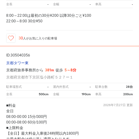
-
-
-
全長
全幅
車高
8:00～22:00は最初の30分¥200 以降30分ごと¥100
22:00～8:00 30分¥50
30
人が
お気に入りの駐車場
ID:305040356
京都タワー東
381m
5～8分
京都府旅券事務所から
徒歩
京都府京都市下京区塩小路町５２７ー１
-
-
28台
駐車場形式
屋内外形式
駐車台数
500cm
190cm
200cm
全長
全幅
車高
■料金
2026年7月27日
更新
全日
08:00-00:00 15分/300円
00:00-08:00 60分/100円
■上限料金
【全日】最大料金入庫後24時間以内1800円