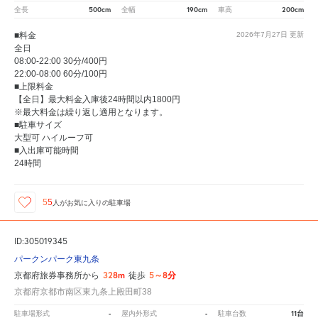
500cm
190cm
200cm
全長
全幅
車高
■料金
2026年7月27日
更新
全日
08:00-22:00 30分/400円
22:00-08:00 60分/100円
■上限料金
【全日】最大料金入庫後24時間以内1800円
※最大料金は繰り返し適用となります。
■駐車サイズ
大型可 ハイルーフ可
■入出庫可能時間
24時間
55
人が
お気に入りの駐車場
ID:305019345
パークンパーク東九条
328m
5～8分
京都府旅券事務所から
徒歩
京都府京都市南区東九条上殿田町38
-
-
11台
駐車場形式
屋内外形式
駐車台数