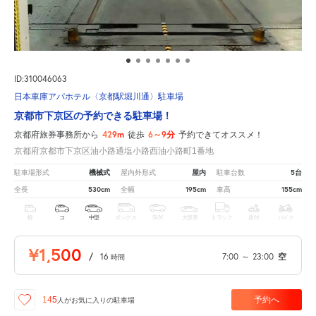
ID:310046063
日本車庫アパホテル〈京都駅堀川通〉駐車場
京都市下京区の予約できる駐車場！
429m
6～9分
京都府旅券事務所から
徒歩
予約できてオススメ！
京都府京都市下京区油小路通塩小路西油小路町1番地
機械式
屋内
5台
駐車場形式
屋内外形式
駐車台数
530cm
195cm
155cm
全長
全幅
車高
軽
コ
中型
ボックス
SUV
大型車
トラック
原付
バイク
¥1,500
/
16
7:00
～
23:00
空
時間
予約へ
145
人が
お気に入りの駐車場