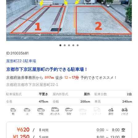
ID:310035681
屋形町22-1駐車場
京都市下京区屋形町の予約できる駐車場！
897m
12～17分
京都府旅券事務所から
徒歩
予約できてオススメ！
京都府京都市下京区屋形町22-1
平置き
屋外
2台
駐車場形式
屋内外形式
駐車台数
475cm
200cm
240cm
全長
全幅
車高
軽
コ
中型
ボックス
SUV
大型車
トラック
原付
バイク
¥620
/
8
0:00
～
8:00
空
時間
¥1,250
/
5
8:00
～
13:00
空
時間