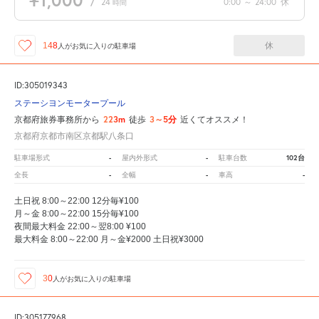
/
24
0:00
～
24:00
休
時間
休
148
人が
お気に入りの駐車場
ID:305019343
ステーシヨンモータープール
223m
3～5分
京都府旅券事務所から
徒歩
近くてオススメ！
京都府京都市南区京都駅八条口
-
-
102台
駐車場形式
屋内外形式
駐車台数
-
-
-
全長
全幅
車高
土日祝 8:00～22:00 12分毎¥100
月～金 8:00～22:00 15分毎¥100
夜間最大料金 22:00～翌8:00 ¥100
最大料金 8:00～22:00 月～金¥2000 土日祝¥3000
30
人が
お気に入りの駐車場
ID:305177968