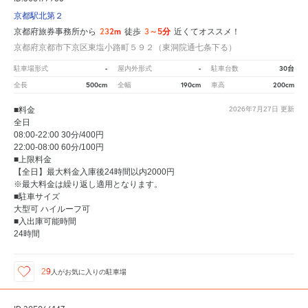
京都駅北第２
232m
3～5分
京都府旅券事務所から
徒歩
近くてオススメ！
京都府京都市下京区東塩小路町５９２（東洞院通七条下る）
-
-
30台
駐車場形式
屋内外形式
駐車台数
500cm
190cm
200cm
全長
全幅
車高
■料金
2026年7月27日
更新
全日
08:00-22:00 30分/400円
22:00-08:00 60分/100円
■上限料金
【全日】最大料金入庫後24時間以内2000円
※最大料金は繰り返し適用となります。
■駐車サイズ
大型可 ハイルーフ可
■入出庫可能時間
24時間
29
人が
お気に入りの駐車場