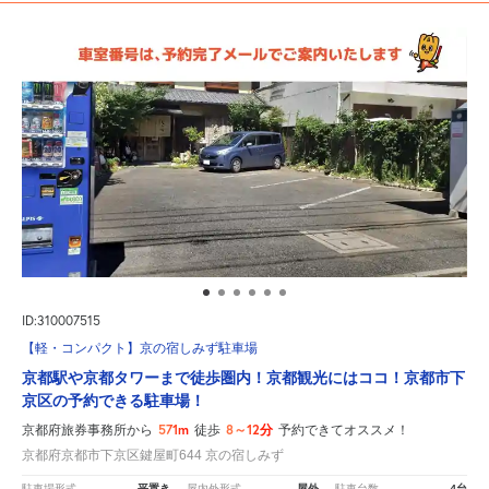
ID:310007515
【軽・コンパクト】京の宿しみず駐車場
京都駅や京都タワーまで徒歩圏内！京都観光にはココ！京都市下
京区の予約できる駐車場！
571m
8～12分
京都府旅券事務所から
徒歩
予約できてオススメ！
京都府京都市下京区鍵屋町644 京の宿しみず
平置き
屋外
4台
駐車場形式
屋内外形式
駐車台数