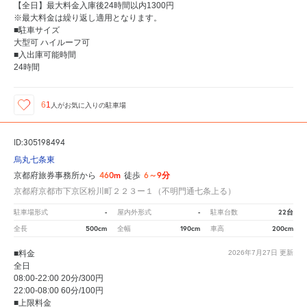
【全日】最大料金入庫後24時間以内1300円
※最大料金は繰り返し適用となります。
■駐車サイズ
大型可 ハイルーフ可
■入出庫可能時間
24時間
61
人が
お気に入りの駐車場
ID:305198494
烏丸七条東
460m
6～9分
京都府旅券事務所から
徒歩
京都府京都市下京区粉川町２２３ー１（不明門通七条上る）
-
-
22台
駐車場形式
屋内外形式
駐車台数
500cm
190cm
200cm
全長
全幅
車高
■料金
2026年7月27日
更新
全日
08:00-22:00 20分/300円
22:00-08:00 60分/100円
■上限料金