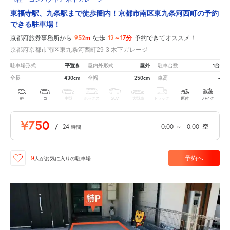
東福寺駅、九条駅まで徒歩圏内！京都市南区東九条河西町の予約
できる駐車場！
952m
12～17分
京都府旅券事務所から
徒歩
予約できてオススメ！
京都府京都市南区東九条河西町29-3 木下ガレージ
平置き
屋外
1台
駐車場形式
屋内外形式
駐車台数
430cm
250cm
-
全長
全幅
車高
軽
コ
中型
ボックス
SUV
大型車
トラック
原付
バイク
¥750
/
24
0:00
～
0:00
空
時間
予約へ
9
人が
お気に入りの駐車場