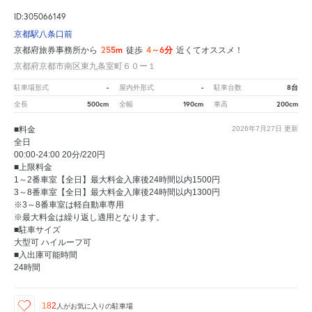
ID:305066149
京都駅八条口前
255m
4～6分
京都府旅券事務所から
徒歩
近くてオススメ！
京都府京都市南区東九条室町６０ー１
-
-
8台
駐車場形式
屋内外形式
駐車台数
500cm
190cm
200cm
全長
全幅
車高
■料金
2026年7月27日
更新
全日
00:00-24:00 20分/220円
■上限料金
1～2番車室【全日】最大料金入庫後24時間以内1500円
3～8番車室【全日】最大料金入庫後24時間以内1300円
※3～8番車室は軽自動車専用
※最大料金は繰り返し適用となります。
■駐車サイズ
大型可 ハイルーフ可
■入出庫可能時間
24時間
182
人が
お気に入りの駐車場