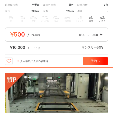
平置き
屋外
2台
駐車場形式
屋内外形式
駐車台数
200cm
120cm
-
全長
全幅
車高
軽
コ
中型
ボックス
SUV
大型車
トラック
原付
バイク
¥500
/
24
0:00
～
0:00
空
時間
¥10,000
マンスリー契約
/
1
ヶ月
予約へ
190
人が
お気に入りの駐車場