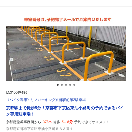
ID:310019486
《バイク専用》リノパーキング京都駅前第2駐車場
京都駅まで徒歩5分！京都市下京区東油小路町の予約できるバイ
ク専用駐車場！
378m
5～8分
京都府旅券事務所から
徒歩
予約できてオススメ！
京都府京都市下京区東油小路町５３３番１