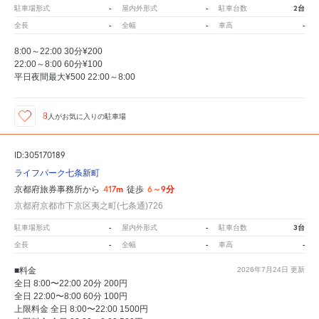
-
-
2台
駐車場形式
屋内外形式
駐車台数
-
-
-
全長
全幅
車高
8:00～22:00 30分¥200
22:00～8:00 60分¥100
平日夜間最大¥500 22:00～8:00
8
人が
お気に入りの駐車場
ID:305170189
ライフパーク七条新町
417m
6～9分
京都府旅券事務所から
徒歩
京都府京都市下京区夷之町(七条通)726
-
-
3台
駐車場形式
屋内外形式
駐車台数
-
-
-
全長
全幅
車高
■料金
2026年7月24日
更新
全日 8:00〜22:00 20分 200円
全日 22:00〜8:00 60分 100円
上限料金 全日 8:00〜22:00 1500円