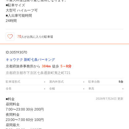
※最大料金は繰り返し適用となります。
■駐車サイズ
大型可 ハイルーフ可
■入出庫可能時間
24時間
70
人が
お気に入りの駐車場
ID:305193070
キョウテク 新町七条パーキング
384m
5～8分
京都府旅券事務所から
徒歩
京都府京都市下京区七条通新町夷之町721
-
-
5台
駐車場形式
屋内外形式
駐車台数
-
-
-
全長
全幅
車高
■料金
2026年7月24日
更新
昼間料金
7:00〜23:00 30分 200円
夜間料金
23:00〜7:00 60分 100円
昼間最大