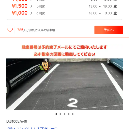
¥1,500
/
5
13:00
～
18:00
空
時間
¥1,000
/
6
18:00
～
0:00
空
時間
予約へ
785
人が
お気に入りの駐車場
ID:310057648
《軽・コンパクト》木下ガレージ