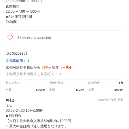
7:00〜23:00 〜 1800円
夜間最大
23:00〜7:00 〜 500円
■入出庫可能時間
24時間
3
人が
お気に入りの駐車場
ID:305203851
京都駅南第１４
389m
5～8分
京都府旅券事務所から
徒歩
京都府京都市南区東九条室町１‐１１
-
-
5台
駐車場形式
屋内外形式
駐車台数
500cm
190cm
200cm
全長
全幅
車高
■料金
2026年8月5日
更新
全日
00:00-24:00 10分/100円
■上限料金
【全日】最大料金入庫後6時間以内1000円
※最大料金は繰り返し適用となります。