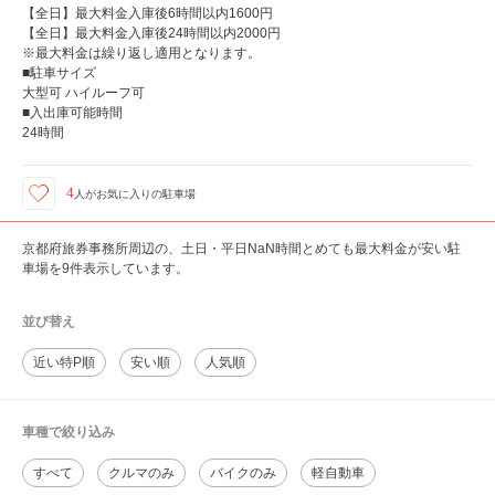
【全日】最大料金入庫後6時間以内1600円
【全日】最大料金入庫後24時間以内2000円
※最大料金は繰り返し適用となります。
■駐車サイズ
大型可 ハイルーフ可
■入出庫可能時間
24時間
4
人が
お気に入りの駐車場
京都府旅券事務所周辺の、土日・平日NaN時間とめても最大料金が安い駐
車場を9件表示しています。
並び替え
近い特P順
安い順
人気順
車種で絞り込み
すべて
クルマのみ
バイクのみ
軽自動車