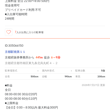
上限料金 全日 22:00〜8:00 500円
現金使用可
プリペイドカード利用:不可
■入出庫可能時間
24時間
7
人が
お気に入りの駐車場
ID:305066150
京都駅南第１１
441m
6～9分
京都府旅券事務所から
徒歩
京都府京都市南区東九条北烏丸町４－２
-
-
5台
駐車場形式
屋内外形式
駐車台数
500cm
190cm
200cm
全長
全幅
車高
■料金
2026年7月27日
更新
全日
08:00-00:00 30分/220円
00:00-08:00 60分/110円
■上限料金
【全日】0:00～8:00以内 最大料金300円