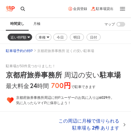
会員登録
駐車場貸出
時間貸し
月極
マップ
近い特P順
車種
今日
明日
日付
駐車場予約の特P
京都府旅券事務所 近くの安い駐車場
駐車場が50件見つかりました！
京都府旅券事務所
周辺の安い
駐車場
700円
24
時間
最大料金
で駐車できます
6029
京都府旅券事務所周辺に特Pユーザーのお気に入りは
件。
気に入ったらマイPに保存しよう！
この周辺に月極で借りられる
駐車場も
2件
あります