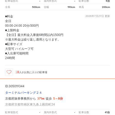
-
-
5台
駐車場形式
屋内外形式
駐車台数
500cm
190cm
200cm
全長
全幅
車高
■料金
2026年7月27日
更新
全日
00:00-24:00 20分/300円
■上限料金
【全日】最大料金入庫後6時間以内1500円
※最大料金は繰り返し適用となります。
■駐車サイズ
大型可 ハイルーフ可
■入出庫可能時間
24時間
18
人が
お気に入りの駐車場
ID:305019344
ターミナルパーキング２４
371m
5～8分
京都府旅券事務所から
徒歩
京都府京都市南区東九条上殿田町24
-
-
41台
駐車場形式
屋内外形式
駐車台数