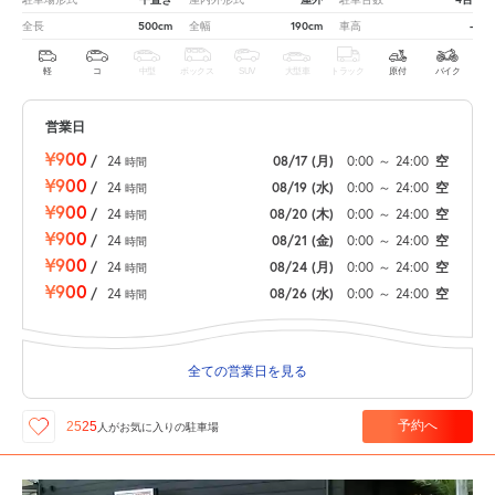
500cm
190cm
-
全長
全幅
車高
軽
コ
中型
ボックス
SUV
大型車
トラック
原付
バイク
営業日
¥900
/
24
08/17
(月)
0:00
～
24:00
空
時間
¥900
/
24
08/19
(水)
0:00
～
24:00
空
時間
¥900
/
24
08/20
(木)
0:00
～
24:00
空
時間
¥900
/
24
08/21
(金)
0:00
～
24:00
空
時間
¥900
/
24
08/24
(月)
0:00
～
24:00
空
時間
¥900
/
24
08/26
(水)
0:00
～
24:00
空
時間
全ての営業日を見る
予約へ
2525
人が
お気に入りの駐車場