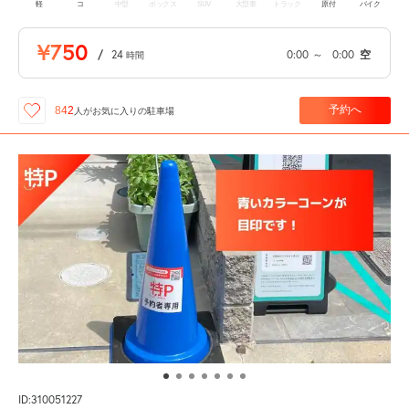
軽
コ
中型
ボックス
SUV
大型車
トラック
原付
バイク
¥750
/
24
0:00
～
0:00
空
時間
予約へ
842
人が
お気に入りの駐車場
ID:310051227