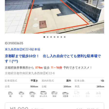
ID:310003635
東九条西御霊町22-6駐車場
京都駅まで徒歩10分！ 出し入れ自由でとても便利な駐車場で
す！(^^)
874m
11～16分
京都府旅券事務所から
徒歩
予約できてオススメ！
京都府京都市南区東九条西御霊町22-6
平置き
屋外
1台
駐車場形式
屋内外形式
駐車台数
500cm
200cm
285cm
全長
全幅
車高
軽
コ
中型
ボックス
SUV
大型車
トラック
原付
バイク
¥1,000