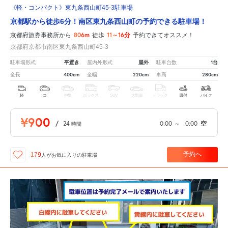
《軽・コンパクト》東九条西山町45-3駐車場
京都駅から徒歩6分！南区東九条西山町の予約できる駐車場！
806m
11～16分
京都府旅券事務所から
徒歩
予約できてオススメ！
京都府京都市南区東九条西山町45-3
平置き
屋外
1台
駐車場形式
屋内外形式
駐車台数
400cm
220cm
280cm
全長
全幅
車高
軽
コ
中型
ボックス
SUV
大型車
トラック
原付
バイク
¥900
/
24
0:00
～
0:00
空
時間
予約へ
179
人が
お気に入りの駐車場