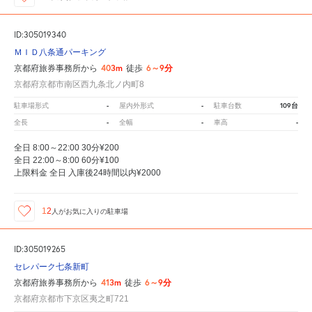
ID:305019340
ＭＩＤ八条通パーキング
403m
6～9分
京都府旅券事務所から
徒歩
京都府京都市南区西九条北ノ内町8
-
-
109台
駐車場形式
屋内外形式
駐車台数
-
-
-
全長
全幅
車高
全日 8:00～22:00 30分¥200
全日 22:00～8:00 60分¥100
上限料金 全日 入庫後24時間以内¥2000
12
人が
お気に入りの駐車場
ID:305019265
セレパーク七条新町
413m
6～9分
京都府旅券事務所から
徒歩
京都府京都市下京区夷之町721