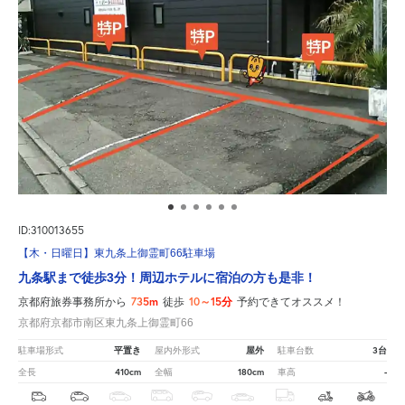
ID:310013655
【木・日曜日】東九条上御霊町66駐車場
九条駅まで徒歩3分！周辺ホテルに宿泊の方も是非！
735m
10～15分
京都府旅券事務所から
徒歩
予約できてオススメ！
京都府京都市南区東九条上御霊町66
平置き
屋外
3台
駐車場形式
屋内外形式
駐車台数
410cm
180cm
-
全長
全幅
車高