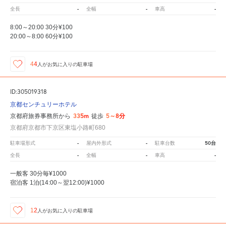
-
-
-
全長
全幅
車高
8:00～20:00 30分¥100
20:00～8:00 60分¥100
44
人が
お気に入りの駐車場
ID:305019318
京都センチュリーホテル
335m
5～8分
京都府旅券事務所から
徒歩
京都府京都市下京区東塩小路町680
-
-
50台
駐車場形式
屋内外形式
駐車台数
-
-
-
全長
全幅
車高
一般客 30分毎¥1000
宿泊客 1泊(14:00～翌12:00)¥1000
12
人が
お気に入りの駐車場