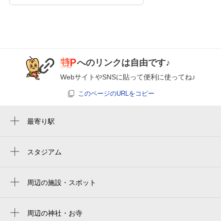
へのリンクは自由です♪
WebサイトやSNSに貼って便利に使ってね♪
このページのURLをコピー
最寄り駅
京都駅
東寺駅
スタジアム
わかさスタジアム京都
九条駅
周辺の施設・スポット
五条駅
アパホテル〈京都駅堀川通〉
七条駅
専門学校YIC京都工科自動車大学校
周辺の神社・お寺
丹波口駅