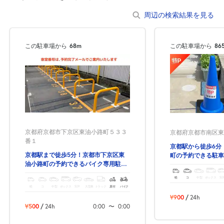
周辺の検索結果を見る
この駐車場から
68m
この駐車場から
86
京都府京都市下京区東油小路町５３３
京都府京都市南区東九
番１
京都駅から徒歩6分
京都駅まで徒歩5分！京都市下京区東
町の予約できる駐車
油小路町の予約できるバイク専用駐車
場！
軽
コ
中型
ボックス
SU
軽
コ
中型
ボックス
SUV
大型車
トラック
原付
バイク
¥900
/
24h
¥500
/
24h
0:00
〜
0:00