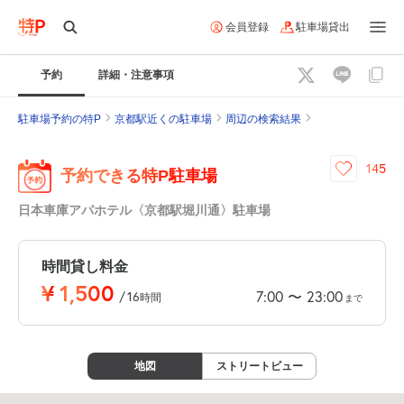
会員登録
駐車場貸出
予約
詳細・注意事項
駐車場予約の特P
京都駅近くの駐車場
周辺の検索結果
145
予約できる特P駐車場
日本車庫アパホテル〈京都駅堀川通〉駐車場
時間貸し料金
¥
1,500
7:00
23:00
〜
/
16
時間
まで
地図
ストリートビュー