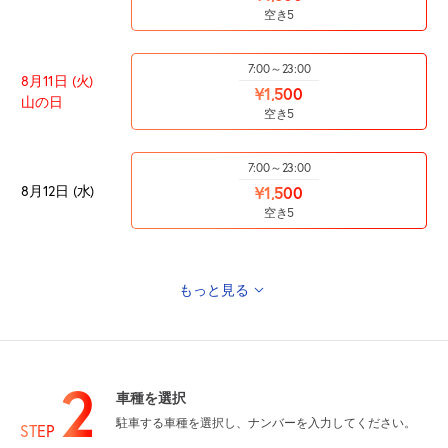
空き5
7:00～23:00
8月11日 (火)
¥1,500
山の日
空き5
7:00～23:00
8月12日 (水)
¥1,500
空き5
もっと見る
7:00～23:00
8月13日 (木)
¥1,500
空き5
2
車種を選択
7:00～23:00
駐車する車種を選択し、ナンバーを入力してください。
8月14日 (金)
STEP
¥1,500