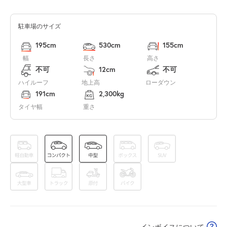
空き5
駐車場のサイズ
7:00～23:00
8月15日 (土)
¥1,500
195cm
530cm
155cm
空き5
幅
長さ
高さ
不可
12cm
不可
ハイルーフ
地上高
ローダウン
191cm
2,300kg
タイヤ幅
重さ
インボイスについて