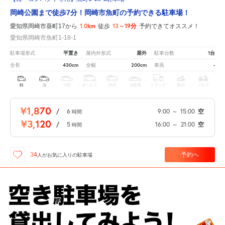
岡崎公園まで徒歩7分！岡崎市魚町の予約できる駐車場！
1.0km
13～19分
愛知県岡崎市葵町17から
徒歩
予約できてオススメ！
愛知県岡崎市魚町1-18-1
平置き
屋外
1台
駐車場形式
屋内外形式
駐車台数
430cm
200cm
-
全長
全幅
車高
軽
コ
中型
ボックス
SUV
大型車
トラック
原付
バイク
¥1,870
/
6
9:00
～
15:00
空
時間
¥3,120
/
5
16:00
～
21:00
空
時間
予約へ
34
人が
お気に入りの駐車場