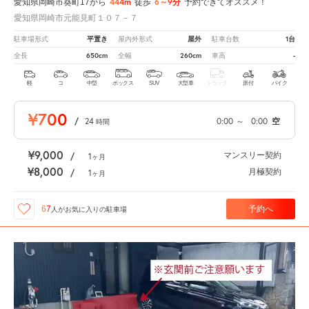
444m
6～9分
愛知県岡崎市葵町17から
徒歩
予約できてオススメ！
愛知県岡崎市元能見町１０７－７
平置き
屋外
1台
駐車場形式
屋内外形式
駐車台数
650cm
260cm
-
全長
全幅
車高
軽
コ
中型
ボックス
SUV
大型車
トラック
原付
バイク
¥700
/
24
0:00
～
0:00
空
時間
¥9,000
マンスリー契約
/
1
ヶ月
¥8,000
月極契約
/
1
ヶ月
予約へ
67
人が
お気に入りの駐車場