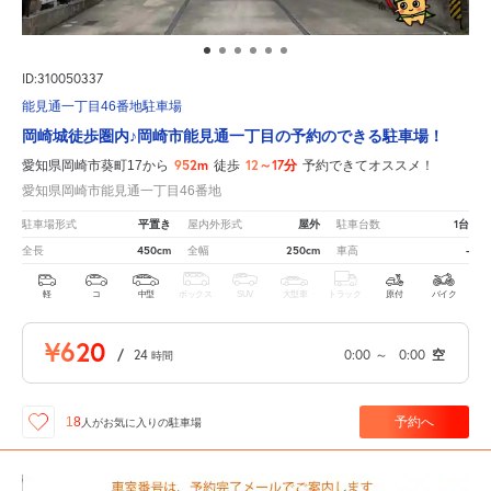
ID:310050337
能見通一丁目46番地駐車場
岡崎城徒歩圏内♪岡崎市能見通一丁目の予約のできる駐車場！
952m
12～17分
愛知県岡崎市葵町17から
徒歩
予約できてオススメ！
愛知県岡崎市能見通一丁目46番地
平置き
屋外
1台
駐車場形式
屋内外形式
駐車台数
450cm
250cm
-
全長
全幅
車高
軽
コ
中型
ボックス
SUV
大型車
トラック
原付
バイク
¥620
/
24
0:00
～
0:00
空
時間
予約へ
18
人が
お気に入りの駐車場