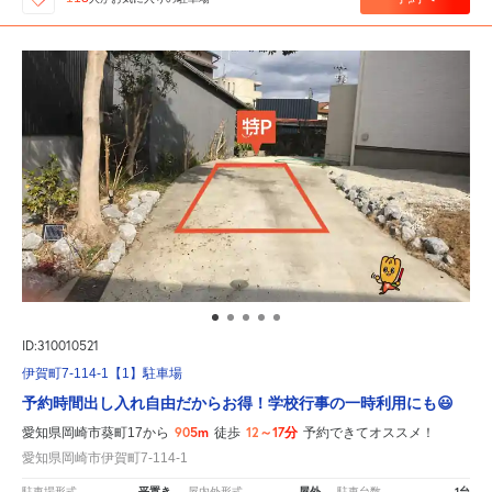
ID:310010521
伊賀町7-114-1【1】駐車場
予約時間出し入れ自由だからお得！学校行事の一時利用にも😃
905m
12～17分
愛知県岡崎市葵町17から
徒歩
予約できてオススメ！
愛知県岡崎市伊賀町7-114-1
平置き
屋外
1台
駐車場形式
屋内外形式
駐車台数