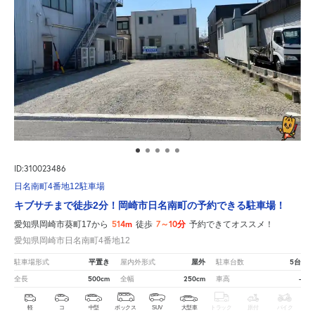
ID:310023486
日名南町4番地12駐車場
キブサチまで徒歩2分！岡崎市日名南町の予約できる駐車場！
514m
7～10分
愛知県岡崎市葵町17から
徒歩
予約できてオススメ！
愛知県岡崎市日名南町4番地12
平置き
屋外
5台
駐車場形式
屋内外形式
駐車台数
500cm
250cm
-
全長
全幅
車高
軽
コ
中型
ボックス
SUV
大型車
トラック
原付
バイク