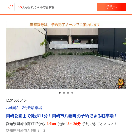
予約へ
86
人が
お気に入りの駐車場
ID:310025404
八幡町3－2付近駐車場
岡崎公園まで徒歩11分！岡崎市八幡町の予約できる駐車場！
1.4km
18～26分
愛知県岡崎市葵町17から
徒歩
予約できてオススメ！
愛知県岡崎市八幡町3－2