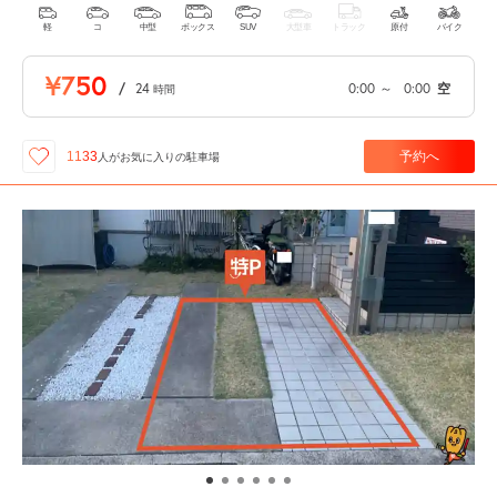
軽
コ
中型
ボックス
SUV
大型車
トラック
原付
バイク
¥750
/
24
0:00
～
0:00
空
時間
予約へ
1133
人が
お気に入りの駐車場