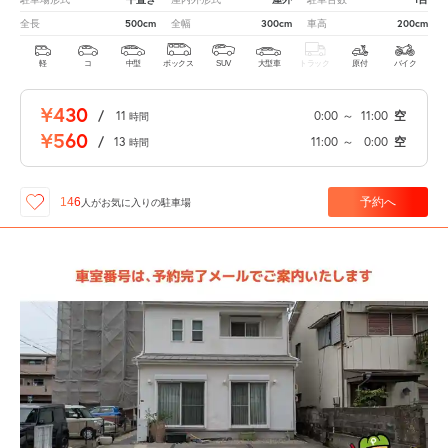
500cm
300cm
200cm
全長
全幅
車高
軽
コ
中型
ボックス
SUV
大型車
トラック
原付
バイク
¥430
/
11
0:00
～
11:00
空
時間
¥560
/
13
11:00
～
0:00
空
時間
予約へ
146
人が
お気に入りの駐車場