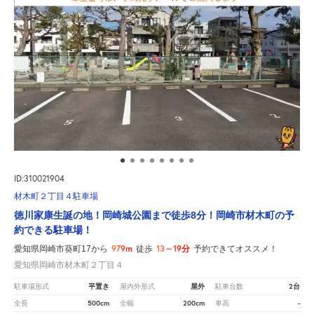
ID:310021904
材木町２丁目４駐車場
徳川家康生誕の地！岡崎城公園まで徒歩8分！岡崎市材木町の予
約できる駐車場！
979m
13～19分
愛知県岡崎市葵町17から
徒歩
予約できてオススメ！
愛知県岡崎市材木町２丁目４
平置き
屋外
2台
駐車場形式
屋内外形式
駐車台数
500cm
200cm
-
全長
全幅
車高