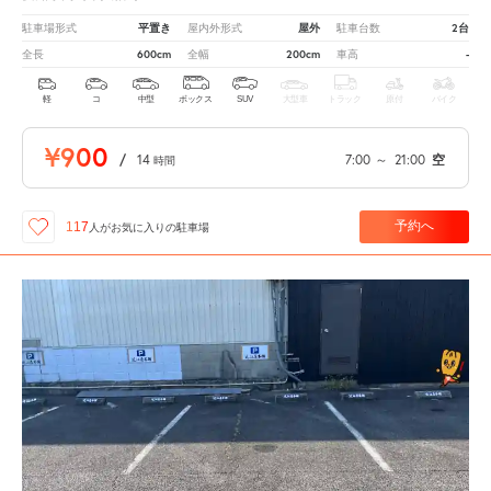
平置き
屋外
2台
駐車場形式
屋内外形式
駐車台数
600cm
200cm
-
全長
全幅
車高
軽
コ
中型
ボックス
SUV
大型車
トラック
原付
バイク
¥900
/
14
7:00
～
21:00
空
時間
予約へ
117
人が
お気に入りの駐車場