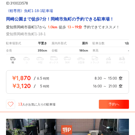
ID:310023578
《軽専用》魚町1-18-1駐車場
岡崎公園まで徒歩7分！岡崎市魚町の予約できる駐車場！
1.0km
13～19分
愛知県岡崎市葵町17から
徒歩
予約できてオススメ！
愛知県岡崎市魚町1-18-1
平置き
屋外
1台
駐車場形式
屋内外形式
駐車台数
350cm
180cm
-
全長
全幅
車高
軽
コ
中型
ボックス
SUV
大型車
トラック
原付
バイク
¥1,870
/
6.5
8:30
～
15:00
空
時間
¥3,120
/
5
16:00
～
21:00
空
時間
予約へ
13
人が
お気に入りの駐車場