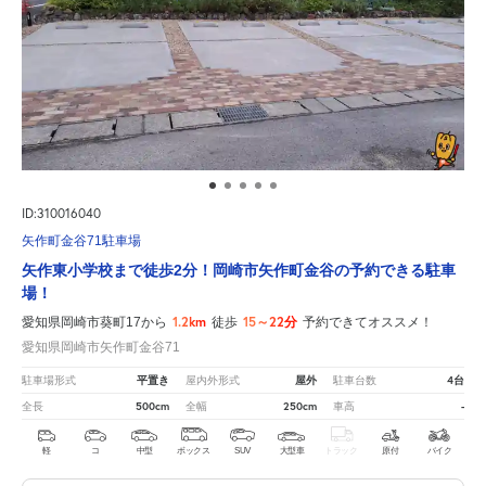
ID:310016040
矢作町金谷71駐車場
矢作東小学校まで徒歩2分！岡崎市矢作町金谷の予約できる駐車
場！
1.2km
15～22分
愛知県岡崎市葵町17から
徒歩
予約できてオススメ！
愛知県岡崎市矢作町金谷71
平置き
屋外
4台
駐車場形式
屋内外形式
駐車台数
500cm
250cm
-
全長
全幅
車高
軽
コ
中型
ボックス
SUV
大型車
トラック
原付
バイク