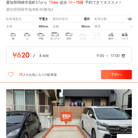
754m
10～15分
愛知県岡崎市葵町17から
徒歩
予約できてオススメ！
愛知県岡崎市福寿町49番地4
平置き
屋外
1台
駐車場形式
屋内外形式
駐車台数
480cm
186cm
-
全長
全幅
車高
軽
コ
中型
ボックス
SUV
大型車
トラック
原付
バイク
¥620
/
8
9:00
～
17:00
空
時間
予約へ
26
人が
お気に入りの駐車場