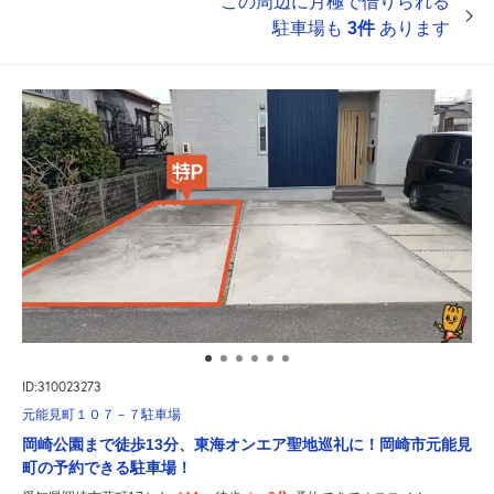
この周辺に月極で借りられる
駐車場も
3件
あります
ID:310023273
元能見町１０７－７駐車場
岡崎公園まで徒歩13分、東海オンエア聖地巡礼に！岡崎市元能見
町の予約できる駐車場！