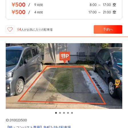
¥500
/
9
8:00
～
17:00
空
時間
¥500
/
4
17:00
～
21:00
空
時間
予約へ
64
人が
お気に入りの駐車場
ID:310023500
【軽・コンパクト専用】魚町1-18-1駐車場