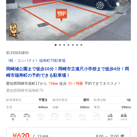
ID:310033810
《軽・コンパクト》福寿町75駐車場
岡崎城公園まで徒歩10分！岡崎市立連尺小学校まで徒歩4分！岡
崎市福寿町の予約できる駐車場！
736m
10～15分
愛知県岡崎市葵町17から
徒歩
予約できてオススメ！
愛知県岡崎市福寿町75
平置き
屋外
1台
駐車場形式
屋内外形式
駐車台数
440cm
200cm
250cm
全長
全幅
車高
軽
コ
中型
ボックス
SUV
大型車
トラック
原付
バイク
¥620
/
13
8:00
～
21:00
空
時間