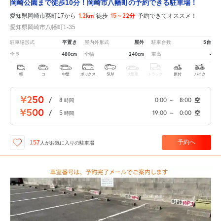
岡崎公園まで徒歩10分！岡崎市八幡町の予約できる駐車場！
1.2km
15～22分
愛知県岡崎市葵町17から
徒歩
予約できてオススメ！
愛知県岡崎市八幡町1-35
平置き
屋外
5台
駐車場形式
屋内外形式
駐車台数
480cm
240cm
-
全長
全幅
車高
軽
コ
中型
ボックス
SUV
大型車
トラック
原付
バイク
¥250
/
8
0:00
～
8:00
空
時間
¥500
/
5
19:00
～
0:00
空
時間
予約へ
157
人が
お気に入りの駐車場