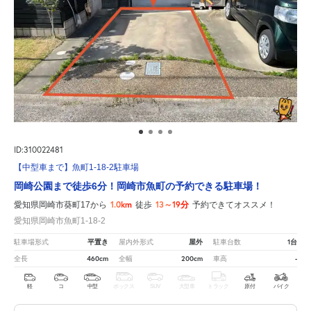
ID:310022481
【中型車まで】魚町1-18-2駐車場
岡崎公園まで徒歩6分！岡崎市魚町の予約できる駐車場！
1.0km
13～19分
愛知県岡崎市葵町17から
徒歩
予約できてオススメ！
愛知県岡崎市魚町1-18-2
平置き
屋外
1台
駐車場形式
屋内外形式
駐車台数
460cm
200cm
-
全長
全幅
車高
軽
コ
中型
ボックス
SUV
大型車
トラック
原付
バイク