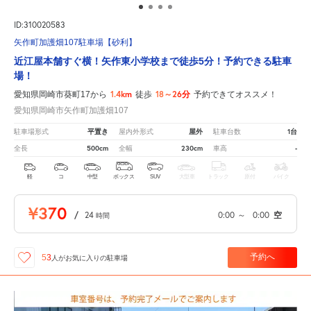
ID:310020583
矢作町加護畑107駐車場【砂利】
近江屋本舗すぐ横！矢作東小学校まで徒歩5分！予約できる駐車
場！
1.4km
18～26分
愛知県岡崎市葵町17から
徒歩
予約できてオススメ！
愛知県岡崎市矢作町加護畑107
平置き
屋外
1台
駐車場形式
屋内外形式
駐車台数
500cm
230cm
-
全長
全幅
車高
軽
コ
中型
ボックス
SUV
大型車
トラック
原付
バイク
¥370
/
24
0:00
～
0:00
空
時間
予約へ
53
人が
お気に入りの駐車場