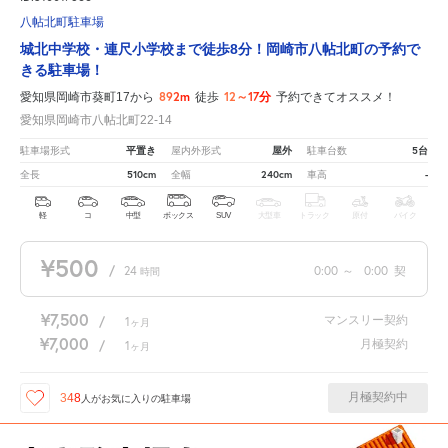
八帖北町駐車場
城北中学校・連尺小学校まで徒歩8分！岡崎市八帖北町の予約で
きる駐車場！
892m
12～17分
愛知県岡崎市葵町17から
徒歩
予約できてオススメ！
愛知県岡崎市八帖北町22-14
平置き
屋外
5台
駐車場形式
屋内外形式
駐車台数
510cm
240cm
-
全長
全幅
車高
軽
コ
中型
ボックス
SUV
大型車
トラック
原付
バイク
¥500
/
24
0:00
～
0:00
契
時間
¥7,500
マンスリー契約
/
1
ヶ月
¥7,000
月極契約
/
1
ヶ月
月極契約中
348
人が
お気に入りの駐車場