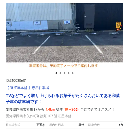
ID:310020601
【 近江屋本舗 】専用駐車場
TVなどでよく取り上げられるお菓子がたくさんおいてある和菓
子屋の駐車場です！
1.4km
18～26分
愛知県岡崎市葵町17から
徒歩
予約できてオススメ！
愛知県岡崎市矢作町加護畑107 近江屋本舗
平置き
屋外
6台
駐車場形式
屋内外形式
駐車台数