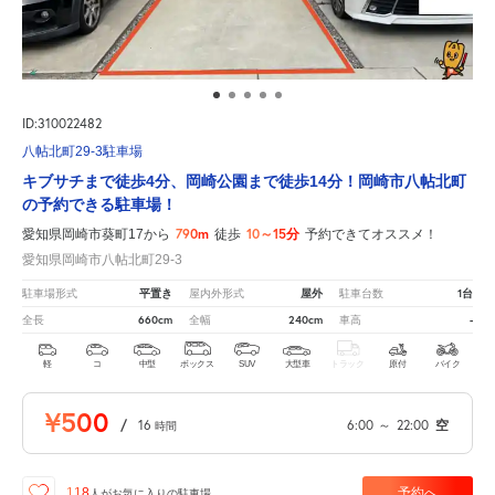
ID:310022482
八帖北町29-3駐車場
キブサチまで徒歩4分、岡崎公園まで徒歩14分！岡崎市八帖北町
の予約できる駐車場！
790m
10～15分
愛知県岡崎市葵町17から
徒歩
予約できてオススメ！
愛知県岡崎市八帖北町29-3
平置き
屋外
1台
駐車場形式
屋内外形式
駐車台数
660cm
240cm
-
全長
全幅
車高
軽
コ
中型
ボックス
SUV
大型車
トラック
原付
バイク
¥500
/
16
6:00
～
22:00
空
時間
予約へ
118
人が
お気に入りの駐車場