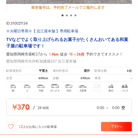
ID:310021134
※火曜日専用※【 近江屋本舗 】専用駐車場
TVなどでよく取り上げられるお菓子がたくさんおいてある和菓
子屋の駐車場です！
1.4km
18～26分
愛知県岡崎市葵町17から
徒歩
予約できてオススメ！
愛知県岡崎市矢作町加護畑107 近江屋本舗
平置き
屋外
6台
駐車場形式
屋内外形式
駐車台数
600cm
245cm
-
全長
全幅
車高
軽
コ
中型
ボックス
SUV
大型車
トラック
原付
バイク
¥370
/
24
0:00
～
0:00
空
時間
予約へ
12
人が
お気に入りの駐車場