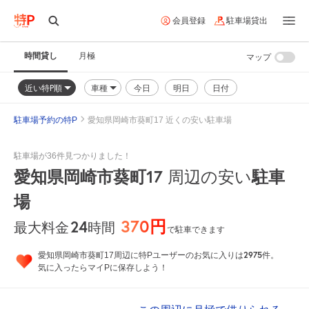
会員登録
駐車場貸出
時間貸し
月極
マップ
近い特P順
車種
今日
明日
日付
駐車場予約の特P
愛知県岡崎市葵町17 近くの安い駐車場
駐車場が36件見つかりました！
愛知県岡崎市葵町17
駐車
周辺の安い
場
370円
24
時間
最大料金
で駐車できます
2975
愛知県岡崎市葵町17周辺に特Pユーザーのお気に入りは
件。
気に入ったらマイPに保存しよう！