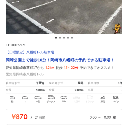
ID:310022771
【日曜限定】八幡町1-35駐車場
岡崎公園まで徒歩10分！岡崎市八幡町の予約できる駐車場！
1.2km
15～22分
愛知県岡崎市葵町17から
徒歩
予約できてオススメ！
愛知県岡崎市八幡町1-35
平置き
屋外
5台
駐車場形式
屋内外形式
駐車台数
480cm
240cm
-
全長
全幅
車高
軽
コ
中型
ボックス
SUV
大型車
トラック
原付
バイク
¥870
/
24
0:00
～
0:00
空
時間