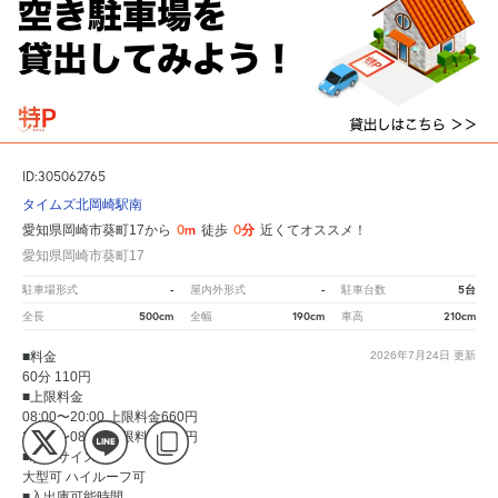
ID:305062765
タイムズ北岡崎駅南
0m
0分
愛知県岡崎市葵町17から
徒歩
近くてオススメ！
愛知県岡崎市葵町17
-
-
5台
駐車場形式
屋内外形式
駐車台数
500cm
190cm
210cm
全長
全幅
車高
■料金
2026年7月24日
更新
60分 110円
■上限料金
08:00〜20:00 上限料金660円
20:00〜08:00 上限料金330円
■駐車サイズ
大型可 ハイルーフ可
■入出庫可能時間