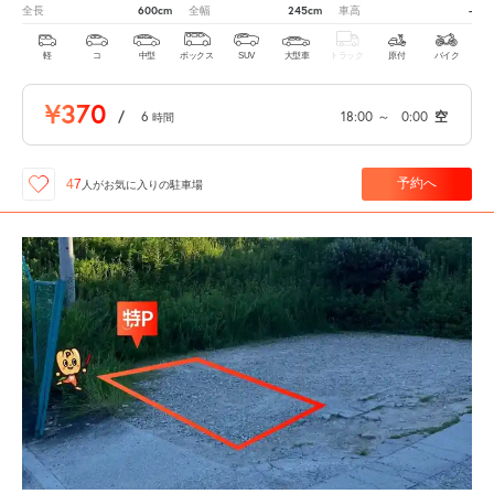
600cm
245cm
-
全長
全幅
車高
軽
コ
中型
ボックス
SUV
大型車
トラック
原付
バイク
¥370
/
6
18:00
～
0:00
空
時間
予約へ
47
人が
お気に入りの駐車場