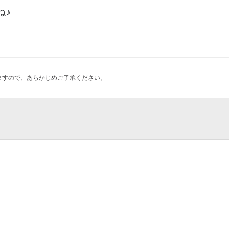
ね♪
ますので、あらかじめご了承ください。
民会館サロンコンサート
ートin岡崎2026
案内所
支店