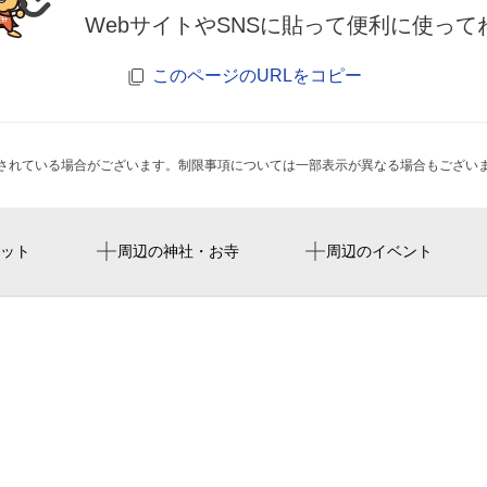
WebサイトやSNSに貼って便利に使って
このページのURLをコピー
されている場合がございます。制限事項については一部表示が異なる場合もござい
中岡崎駅
二七市
極楽寺
令和7年度 第2回岡崎市
ット
周辺の神社・お寺
周辺のイベント
北岡崎駅
パルマローザ八幡
八幡宮
海上自衛隊舞鶴音楽隊コンサ
kagoda park
岡崎市観光協会 籠田観光
大万証券 岡崎支店
ホーメックス（株） 岡崎