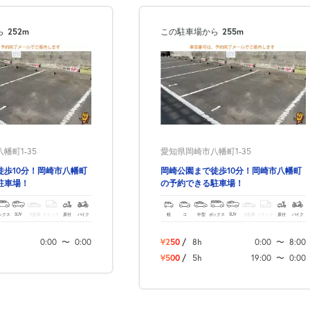
ら
252m
この駐車場から
255m
幡町1-35
愛知県岡崎市八幡町1-35
徒歩10分！岡崎市八幡町
岡崎公園まで徒歩10分！岡崎市八幡町
駐車場！
の予約できる駐車場！
ックス
SUV
大型車
トラック
原付
バイク
軽
コ
中型
ボックス
SUV
大型車
トラック
原付
バイク
0:00
〜
0:00
¥250
/
8h
0:00
〜
8:00
¥500
/
5h
19:00
〜
0:00