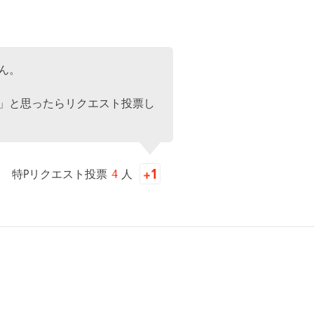
ん。
」と思ったらリクエスト投票し
特Pリクエスト投票
4
人