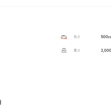
500c
長さ
2,00
重さ
場