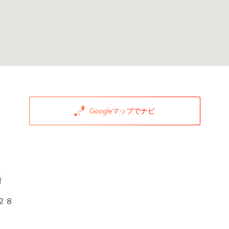
Googleマップでナビ
場
２８