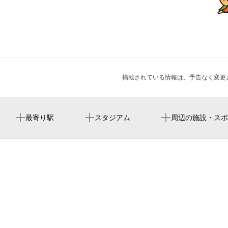
掲載されている情報は、予告なく変更
東岡崎駅
周辺にスタジアムが見つかりませんでした。
シバタ食堂
興蓮寺
令和8年度 第3回岡崎市民会館サロンコンサート
最寄り駅
スタジアム
周辺の施設・スポ
岡崎公園前駅
籠田公園東駐輪場
甲山寺
岡崎市制110周年記念 岡崎歌舞伎特別公演
籠田公園
岡崎警察署能見派出所
甲山会館
okazaki micro hotel angle（アングル）