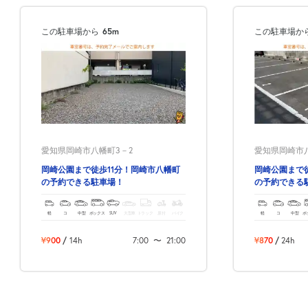
この駐車場から
65m
この駐車場か
愛知県岡崎市八幡町3－2
愛知県岡崎市八
岡崎公園まで徒歩11分！岡崎市八幡町
岡崎公園まで
の予約できる駐車場！
の予約できる
軽
コ
中型
ボックス
SUV
大型車
トラック
原付
バイク
軽
コ
中型
ボ
¥900
/
14h
7:00
〜
21:00
¥870
/
24h