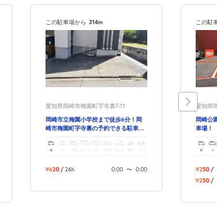
この駐車場から
314m
この駐
愛知県岡崎市梅園町字寺裏7-11
愛知県岡
岡崎市立梅園小学校まで徒歩6分！岡
岡崎公
崎市梅園町字寺裏の予約できる駐車
車場！
場！
軽
コ
中型
ボックス
SUV
大型車
トラック
原付
バイク
軽
コ
¥620
/
24h
0:00
〜
0:00
¥250
/
¥250
/