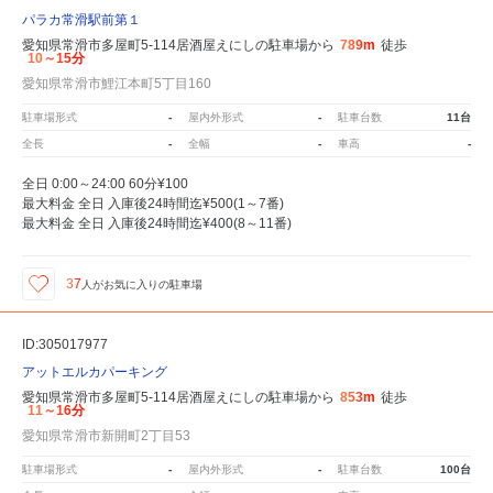
パラカ常滑駅前第１
愛知県常滑市多屋町5-114居酒屋えにしの駐車場から
789m
徒歩
10～15分
愛知県常滑市鯉江本町5丁目160
駐車場形式
-
屋内外形式
-
駐車台数
11台
全長
-
全幅
-
車高
-
全日 0:00～24:00 60分¥100
最大料金 全日 入庫後24時間迄¥500(1～7番)
最大料金 全日 入庫後24時間迄¥400(8～11番)
37
人が
お気に入りの駐車場
ID:305017977
アットエルカパーキング
愛知県常滑市多屋町5-114居酒屋えにしの駐車場から
853m
徒歩
11～16分
愛知県常滑市新開町2丁目53
駐車場形式
-
屋内外形式
-
駐車台数
100台