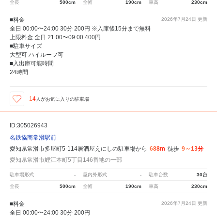
全長
500cm
全幅
190cm
車高
230cm
■料金
2026年7月24日
更新
全日 00:00〜24:00 30分 200円 ※入庫後15分まで無料
上限料金 全日 21:00〜09:00 400円
■駐車サイズ
大型可 ハイルーフ可
■入出庫可能時間
24時間
14
人が
お気に入りの駐車場
ID:305026943
名鉄協商常滑駅前
愛知県常滑市多屋町5-114居酒屋えにしの駐車場から
688m
徒歩
9～13分
愛知県常滑市鯉江本町5丁目146番地の一部
駐車場形式
-
屋内外形式
-
駐車台数
30台
全長
500cm
全幅
190cm
車高
230cm
■料金
2026年7月24日
更新
全日 00:00〜24:00 30分 200円