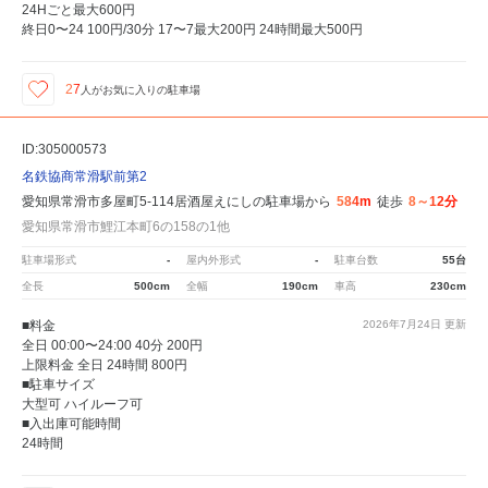
24Hごと最大600円
終日0〜24 100円/30分 17〜7最大200円 24時間最大500円
27
人が
お気に入りの駐車場
ID:305000573
名鉄協商常滑駅前第2
愛知県常滑市多屋町5-114居酒屋えにしの駐車場から
584m
徒歩
8～12分
愛知県常滑市鯉江本町6の158の1他
駐車場形式
-
屋内外形式
-
駐車台数
55台
全長
500cm
全幅
190cm
車高
230cm
■料金
2026年7月24日
更新
全日 00:00〜24:00 40分 200円
上限料金 全日 24時間 800円
■駐車サイズ
大型可 ハイルーフ可
■入出庫可能時間
24時間