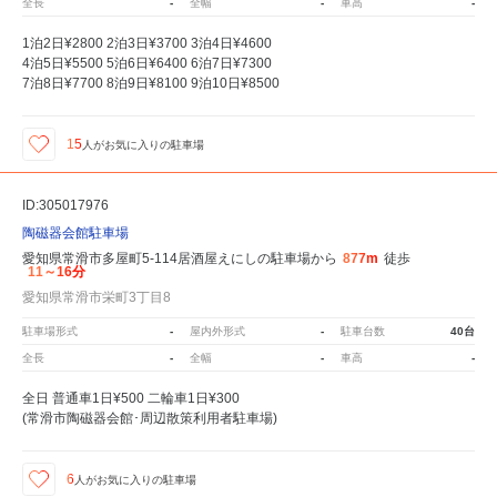
全長
-
全幅
-
車高
-
1泊2日¥2800 2泊3日¥3700 3泊4日¥4600
4泊5日¥5500 5泊6日¥6400 6泊7日¥7300
7泊8日¥7700 8泊9日¥8100 9泊10日¥8500
15
人が
お気に入りの駐車場
ID:305017976
陶磁器会館駐車場
愛知県常滑市多屋町5-114居酒屋えにしの駐車場から
877m
徒歩
11～16分
愛知県常滑市栄町3丁目8
駐車場形式
-
屋内外形式
-
駐車台数
40台
全長
-
全幅
-
車高
-
全日 普通車1日¥500 二輪車1日¥300
(常滑市陶磁器会館･周辺散策利用者駐車場)
6
人が
お気に入りの駐車場