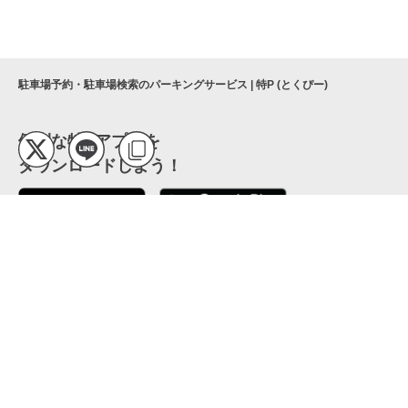
駐車場予約・駐車場検索のパーキングサービス | 特P (とくぴー)
便利な特Pアプリを
ダウンロードしよう！
ここから「インストール」して、便利な特Pアプリを
公式 X
GETしよう
公式 Facebook