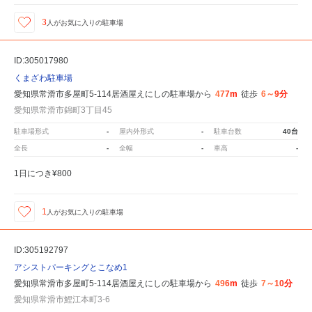
3
人が
お気に入りの駐車場
ID:305017980
くまざわ駐車場
愛知県常滑市多屋町5-114居酒屋えにしの駐車場から
477m
徒歩
6～9分
愛知県常滑市錦町3丁目45
駐車場形式
-
屋内外形式
-
駐車台数
40台
全長
-
全幅
-
車高
-
1日につき¥800
1
人が
お気に入りの駐車場
ID:305192797
アシストパーキングとこなめ1
愛知県常滑市多屋町5-114居酒屋えにしの駐車場から
496m
徒歩
7～10分
愛知県常滑市鯉江本町3-6