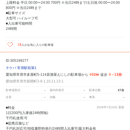
上限料金 平日 00:00〜24:00 700円 ※当日24時まで/土日祝 00:00〜24:00
800円 ※当日24時まで
■駐車サイズ
大型可 ハイルーフ可
■入出庫可能時間
24時間
34
人が
お気に入りの駐車場
ID:305199277
チケパ 常滑駅前第1
愛知県常滑市多屋町5-114居酒屋えにしの駐車場から
692m
徒歩
9～13分
愛知県常滑市新開町3-8-1,10,11,13-1
駐車場形式
-
屋内外形式
-
駐車台数
27台
全長
-
全幅
-
車高
-
■料金
2026年7月24日
更新
1日200円(入庫後24時間毎)
千円札使用:可
■提携店舗など
千円札対応可/領収書即時発行/24時間入出庫可/最大料金有