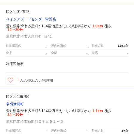
ID:305017972
ベイシアフードセンター常滑店
愛知県常滑市多屋町5-114居酒屋えにしの駐車場から
1.0km
徒歩
14～20分
愛知県常滑市大鳥町4丁目41
駐車場形式
-
屋内外形式
-
駐車台数
1163台
全長
-
全幅
-
車高
-
利用客無料
1
人が
お気に入りの駐車場
ID:305106790
常滑新開町
愛知県常滑市多屋町5-114居酒屋えにしの駐車場から
1.1km
徒歩
14～20分
愛知県常滑市新開町５丁目６２－３
駐車場形式
-
屋内外形式
-
駐車台数
35台