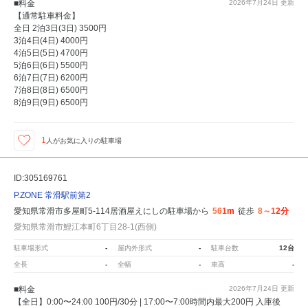
■料金
2026年7月24日
更新
【通常駐車料金】
全日 2泊3日(3日) 3500円
3泊4日(4日) 4000円
4泊5日(5日) 4700円
5泊6日(6日) 5500円
6泊7日(7日) 6200円
7泊8日(8日) 6500円
8泊9日(9日) 6500円
1
人が
お気に入りの駐車場
ID:305169761
P.ZONE 常滑駅前第2
愛知県常滑市多屋町5-114居酒屋えにしの駐車場から
561m
徒歩
8～12分
愛知県常滑市鯉江本町6丁目28-1(西側)
駐車場形式
-
屋内外形式
-
駐車台数
12台
全長
-
全幅
-
車高
-
■料金
2026年7月24日
更新
【全日】0:00〜24:00 100円/30分 | 17:00〜7:00時間内最大200円 入庫後