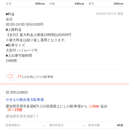
全長
500cm
全幅
190cm
車高
200cm
■料金
2026年7月27日
更新
全日
00:00-24:00 30分/100円
■上限料金
【全日】最大料金入庫後24時間以内400円
※最大料金は繰り返し適用となります。
■駐車サイズ
大型可 ハイルーフ可
■入出庫可能時間
24時間
27
人が
お気に入りの駐車場
ID:305119802
やきもの散歩道大駐車場
愛知県常滑市多屋町5-114居酒屋えにしの駐車場から
1.2km
徒歩
16～23分
愛知県常滑市栄町7-7
駐車場形式
-
屋内外形式
-
駐車台数
40台