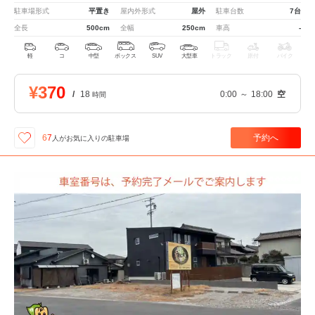
駐車場形式
平置き
屋内外形式
屋外
駐車台数
7台
全長
500cm
全幅
250cm
車高
-
軽
コ
中型
ボックス
SUV
大型車
トラック
原付
バイク
¥370
/
18
0:00
～
18:00
空
時間
予約へ
67
人が
お気に入りの駐車場