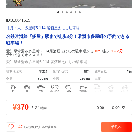
ID:310041615
【月・火】多屋町5-114 居酒屋えにし駐車場
名鉄常滑線『多屋』駅まで徒歩3分！常滑市多屋町の予約できる
駐車場！
愛知県常滑市多屋町5-114居酒屋えにしの駐車場から
8m
徒歩
1～2分
予約できてオススメ！
愛知県常滑市多屋町5-114 居酒屋えにしの駐車場
駐車場形式
平置き
屋内外形式
屋外
駐車台数
7台
全長
500cm
全幅
250cm
車高
-
軽
コ
中型
ボックス
SUV
大型車
トラック
原付
バイク
¥370
/
24
0:00
～
0:00
空
時間
予約へ
47
人が
お気に入りの駐車場