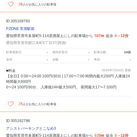
36
人が
お気に入りの駐車場
ID:305169760
P.ZONE 常滑駅前
愛知県常滑市多屋町5-114居酒屋えにしの駐車場から
587m
徒歩
8～12分
愛知県常滑市鯉江本町6丁目37(西側)
駐車場形式
-
屋内外形式
-
駐車台数
14台
全長
-
全幅
-
車高
-
■料金
2026年7月24日
更新
【全日】0:00〜24:00 100円/30分 | 17:00〜7:00 時間内最大200円 入庫後24
時間最大600円
0〜24 100円/30分、 入庫後24H最大500円、 夜間最大17〜7 200円
25
人が
お気に入りの駐車場
ID:305192798
アシストパーキングとこなめ3
愛知県常滑市多屋町5-114居酒屋えにしの駐車場から
635m
徒歩
8～12分