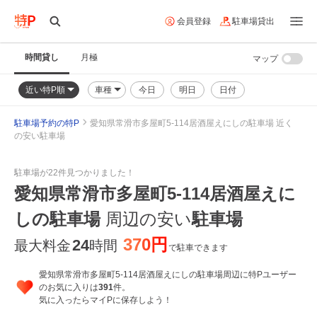
会員登録
駐車場貸出
時間貸し
月極
マップ
近い特P順
車種
今日
明日
日付
駐車場予約の特P
愛知県常滑市多屋町5-114居酒屋えにしの駐車場 近く
の安い駐車場
駐車場が22件見つかりました！
愛知県常滑市多屋町5-114居酒屋えに
しの駐車場
周辺の安い
駐車場
370円
24
最大料金
時間
で駐車できます
愛知県常滑市多屋町5-114居酒屋えにしの駐車場周辺に特Pユーザー
のお気に入りは
391
件。
気に入ったらマイPに保存しよう！