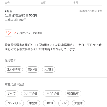
全長
-
全幅
-
車高
-
■料金
2026年7月24日
更新
(土日祝)普通車1日 500円
二輪車1日 300円
2
人が
お気に入りの駐車場
愛知県常滑市多屋町5-114居酒屋えにしの駐車場周辺の、土日・平日NaN時
間とめても最大料金が安い駐車場を4件表示しています。
並び替え
近い特P順
安い順
人気順
車種で絞り込み
すべて
クルマのみ
バイクのみ
軽自動車
コンパクト
中型車
1BOX
SUV
大型車