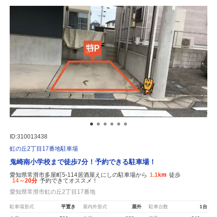
ID:310013438
虹の丘2丁目17番地駐車場
鬼崎南小学校まで徒歩7分！予約できる駐車場！
愛知県常滑市多屋町5-114居酒屋えにしの駐車場から
1.1km
徒歩
14～20分
予約できてオススメ！
愛知県常滑市虹の丘2丁目17番地
駐車場形式
平置き
屋内外形式
屋外
駐車台数
1台