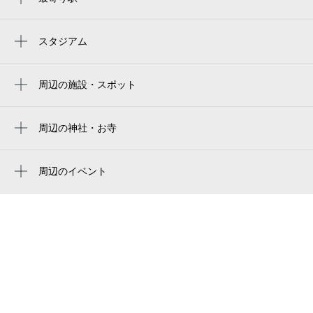
多屋駅
常滑駅
スタジアム
周辺にスタジアムが見つかりませんでした。
榎戸駅
周辺の施設・スポット
常滑多屋郵便局
多屋駅駐輪場
周辺の神社・お寺
周辺に神社・お寺が見つかりませんでした。
多屋駅 身障者トイレ
周辺のイベント
グランディオーズ常滑
周辺にイベントが見つかりませんでした。
多屋児童遊園
ＣＳＫ葬祭
有楽りんくう店
ホテルルートイン常滑駅前 別館
photo film studio abubu