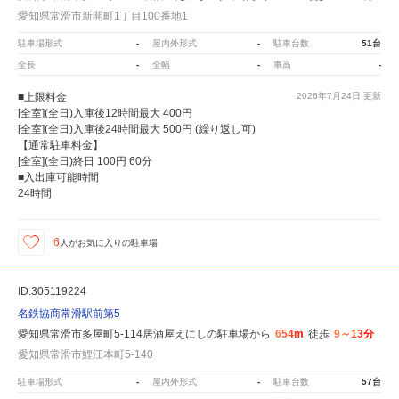
愛知県常滑市新開町1丁目100番地1
駐車場形式
-
屋内外形式
-
駐車台数
51台
全長
-
全幅
-
車高
-
■上限料金
2026年7月24日
更新
[全室](全日)入庫後12時間最大 400円
[全室](全日)入庫後24時間最大 500円 (繰り返し可)
【通常駐車料金】
[全室](全日)終日 100円 60分
■入出庫可能時間
24時間
6
人が
お気に入りの駐車場
ID:305119224
名鉄協商常滑駅前第5
愛知県常滑市多屋町5-114居酒屋えにしの駐車場から
654m
徒歩
9～13分
愛知県常滑市鯉江本町5-140
駐車場形式
-
屋内外形式
-
駐車台数
57台