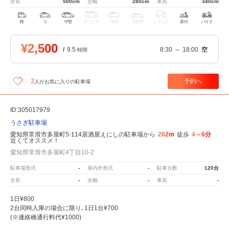
全長
500cm
全幅
280cm
車高
340cm
軽
コ
中型
ボックス
SUV
大型車
トラック
原付
バイク
¥2,500
/
9.5
8:30
～
18:00
空
時間
予約へ
2
人が
お気に入りの駐車場
ID:305017979
うさぎ駐車場
愛知県常滑市多屋町5-114居酒屋えにしの駐車場から
262m
徒歩
4～6分
近くてオススメ！
愛知県常滑市多屋町4丁目10-2
駐車場形式
-
屋内外形式
-
駐車台数
120台
全長
-
全幅
-
車高
-
1日¥800
2台同時入庫の場合に限り､1日1台¥700
(※連絡橋通行料代¥1000)