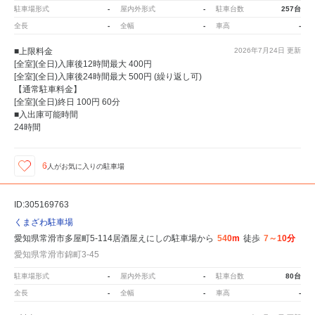
駐車場形式
-
屋内外形式
-
駐車台数
257台
全長
-
全幅
-
車高
-
■上限料金
2026年7月24日
更新
[全室](全日)入庫後12時間最大 400円
[全室](全日)入庫後24時間最大 500円 (繰り返し可)
【通常駐車料金】
[全室](全日)終日 100円 60分
■入出庫可能時間
24時間
6
人が
お気に入りの駐車場
ID:305169763
くまざわ駐車場
愛知県常滑市多屋町5-114居酒屋えにしの駐車場から
540m
徒歩
7～10分
愛知県常滑市錦町3-45
駐車場形式
-
屋内外形式
-
駐車台数
80台
全長
-
全幅
-
車高
-