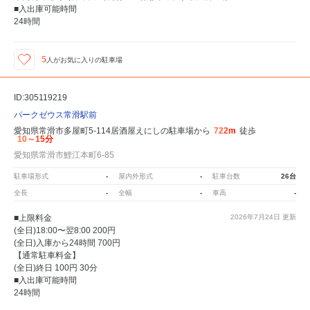
■入出庫可能時間
24時間
5
人が
お気に入りの駐車場
ID:305119219
パークゼウス常滑駅前
愛知県常滑市多屋町5-114居酒屋えにしの駐車場から
722m
徒歩
10～15分
愛知県常滑市鯉江本町6-85
駐車場形式
-
屋内外形式
-
駐車台数
26台
全長
-
全幅
-
車高
-
■上限料金
2026年7月24日
更新
(全日)18:00〜翌8:00 200円
(全日)入庫から24時間 700円
【通常駐車料金】
(全日)終日 100円 30分
■入出庫可能時間
24時間