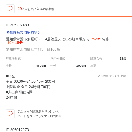
29
人が
お気に入りの駐車場
ID:305202489
名鉄協商常滑駅前第6
愛知県常滑市多屋町5-114居酒屋えにしの駐車場から
752m
徒歩
10～15分
愛知県常滑市鯉江本町5丁目168番
駐車場形式
-
屋内外形式
-
駐車台数
18台
全長
480cm
全幅
200cm
車高
-
■料金
2026年7月24日
更新
全日 00:00〜24:00 40分 200円
上限料金 全日 24時間 700円
■入出庫可能時間
24時間
気に入った駐車場を見つけたら
ハートをタップしてマイPに保存
ID:305017973