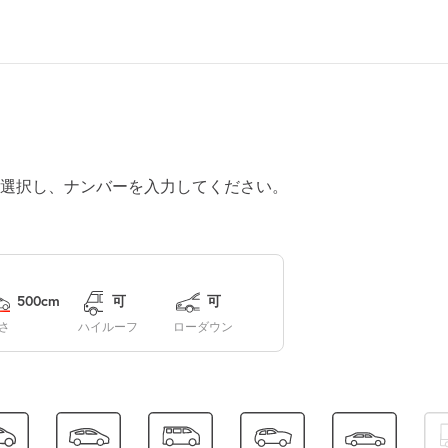
¥370
空き7
0:00～18:00
¥370
空き6
0:00～18:00
選択し、ナンバーを入力してください。
¥370
空き7
休
500cm
可
可
さ
ハイルーフ
ローダウン
休