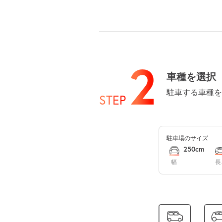
8月14日 (金)
8月15日 (土)
2
車種を選択
駐車する車種を
STEP
8月16日 (日)
駐車場のサイズ
8月17日 (月)
250cm
幅
長
8月18日 (火)