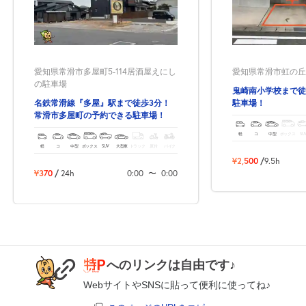
愛知県常滑市多屋町5-114居酒屋えにし
愛知県常滑市虹の丘
の駐車場
鬼崎南小学校まで徒
名鉄常滑線『多屋』駅まで徒歩3分！
駐車場！
常滑市多屋町の予約できる駐車場！
軽
コ
中型
ボックス
SU
軽
コ
中型
ボックス
SUV
大型車
トラック
原付
バイク
¥2,500
/
9.5h
¥370
/
24h
0:00
〜
0:00
へのリンクは自由です♪
WebサイトやSNSに貼って便利に使ってね♪