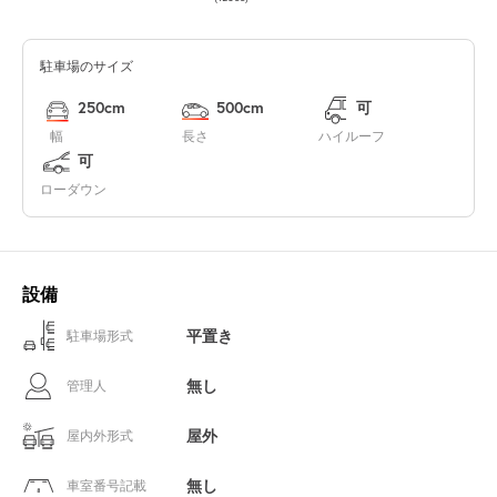
駐車場のサイズ
250cm
500cm
可
幅
長さ
ハイルーフ
可
ローダウン
設備
平置き
駐車場形式
無し
管理人
屋外
屋内外形式
無し
車室番号記載