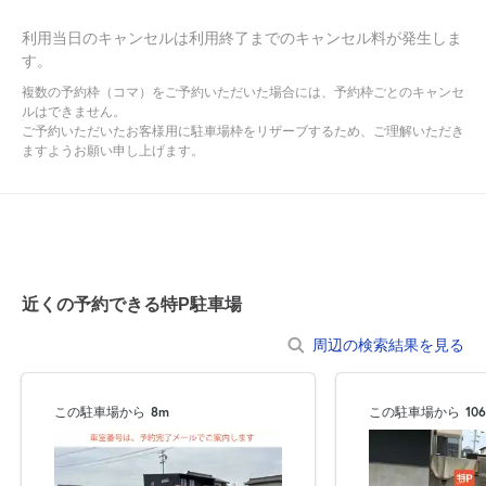
乗り降りのスペースをご考慮のうえ、ご予約ください。
●駐車場内での空ぶかしやアイドリング、駐車場内で騒ぐこと、た
利用当日のキャンセルは利用終了までのキャンセル料が発生しま
す。
むろすることは絶対におやめください。
●入出庫の際には歩行者等に十分お気を付けください。
複数の予約枠（コマ）をご予約いただいた場合には、予約枠ごとのキャンセ
●不正駐車との誤認防止のため、必ず予約を入れてから敷地内に入
ルはできません。
ご予約いただいたお客様用に駐車場枠をリザーブするため、ご理解いただき
るようお願いします。
ますようお願い申し上げます。
●サイズ違いでの返金は承っておりませんので、あらかじめ車両サ
イズをご確認の上、ご利用ください。
近くの予約できる特P駐車場
周辺の検索結果を見る
この駐車場から
8m
この駐車場から
10