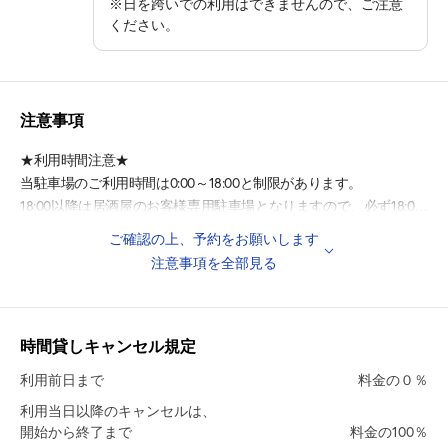
※日を跨いでの利用はできませんので、ご注意
◎周辺教育施設
ください。
・INAX建築技術専門校 徒歩3分
・こども園あるこ 徒歩11分
・常滑市立常滑幼稚園 徒歩14分
注意事項
★利用時間注意★
当駐車場のご利用時間は0:00～18:00と制限があります。
18:00以降は居酒屋のお客様専用駐車場となりますので、必ず18:00
までに出庫してください。
ご確認の上、予約をお願いします
※日を跨いでの利用はできませんので、ご注意ください。
注意事項を全部見る
［車室について］
●予約確定メールにてご案内致します。必ずご確認くださいませ。
（正しい車室に駐車いただかないと、移動をお願いする場合がござ
時間貸しキャンセル規定
います）
利用前日まで
料金の０％
利用当日以降のキャンセルは、
[注意事項]
開始から終了まで
料金の100％
●表記の車室サイズは、駐車可能サイズではございません。