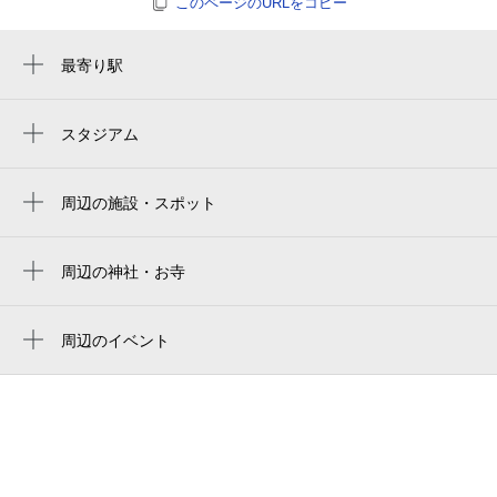
このページのURLをコピー
最寄り駅
多屋駅
常滑駅
スタジアム
周辺にスタジアムが見つかりませんでした。
榎戸駅
周辺の施設・スポット
常滑多屋郵便局
多屋駅駐輪場
周辺の神社・お寺
周辺に神社・お寺が見つかりませんでした。
多屋駅 身障者トイレ
周辺のイベント
グランディオーズ常滑
周辺にイベントが見つかりませんでした。
多屋児童遊園
ＣＳＫ葬祭
有楽りんくう店