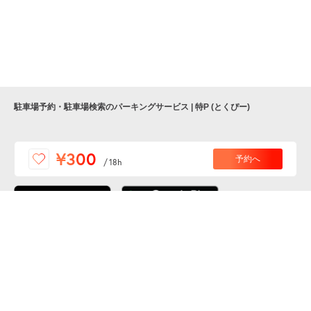
駐車場予約・駐車場検索のパーキングサービス | 特P (とくぴー)
便利な特Pアプリを
¥300
予約へ
/
18h
ダウンロードしよう！
ここから「インストール」して、便利な特Pアプリを
公式 X