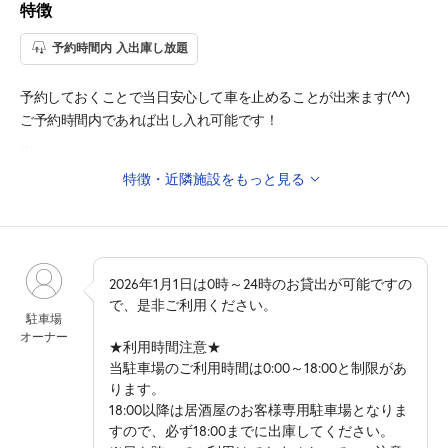
特徴
予約時間内 入出庫し放題
予約しておくことで当日安心して車を止めることが出来ます(^^)
ご予約時間内であれば出し入れ可能です！
◇公共交通機関
特徴・近隣施設をもっと見る
・名鉄常滑線『多屋』駅 徒歩3分
・名鉄常滑線『常滑』駅 徒歩12分
◎周辺施設
・イナガキフォト 徒歩2分
・めん処大吉 徒歩4分
2026年1月1日は0時～24時のお貸出が可能ですの
・セブンイレブン常滑多屋店 徒歩5分
で、是非ご利用ください。
駐車場
・テキサスキングバーガー常滑 徒歩8分
オーナー
★利用時間注意★
・ホテルルートイン常滑駅前 徒歩8分
当駐車場のご利用時間は0:00～18:00と制限があ
・多屋海岸 徒歩12分
ります。
・新浜グラウンド 徒歩13分
18:00以降は居酒屋のお客様専用駐車場となりま
・かねふくめんたいパークとこなめ 徒歩14分
すので、必ず18:00までに出庫してください。
・とこにゃん 徒歩14分