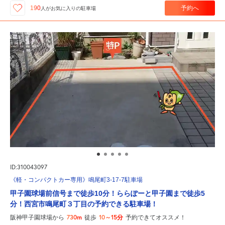
予約へ
190
人が
お気に入りの駐車場
ID:310043097
《軽・コンパクトカー専用》鳴尾町3-17-7駐車場
甲子園球場前信号まで徒歩10分！ららぽーと甲子園まで徒歩5
分！西宮市鳴尾町３丁目の予約できる駐車場！
730m
10～15分
阪神甲子園球場から
徒歩
予約できてオススメ！