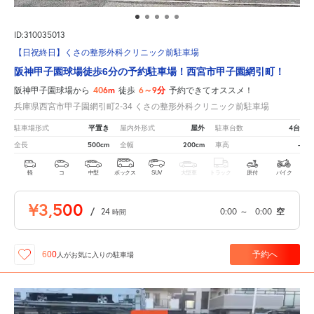
ID:310035013
【日祝終日】くさの整形外科クリニック前駐車場
阪神甲子園球場徒歩6分の予約駐車場！西宮市甲子園網引町！
406m
6～9分
阪神甲子園球場から
徒歩
予約できてオススメ！
兵庫県西宮市甲子園網引町2-34 くさの整形外科クリニック前駐車場
平置き
屋外
4台
駐車場形式
屋内外形式
駐車台数
500cm
200cm
-
全長
全幅
車高
軽
コ
中型
ボックス
SUV
大型車
トラック
原付
バイク
¥3,500
/
24
0:00
～
0:00
空
時間
予約へ
600
人が
お気に入りの駐車場