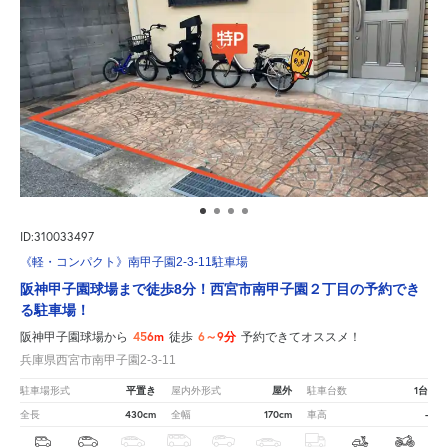
ID:310033497
《軽・コンパクト》南甲子園2-3-11駐車場
阪神甲子園球場まで徒歩8分！西宮市南甲子園２丁目の予約でき
る駐車場！
456m
6～9分
阪神甲子園球場から
徒歩
予約できてオススメ！
兵庫県西宮市南甲子園2-3-11
平置き
屋外
1台
駐車場形式
屋内外形式
駐車台数
430cm
170cm
-
全長
全幅
車高