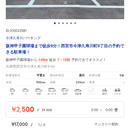
ID:310032581
今津久寿川パーキング
阪神甲子園球場まで徒歩9分！西宮市今津久寿川町9丁目の予約で
きる駐車場！
648m
9～13分
阪神甲子園球場から
徒歩
予約できてオススメ！
兵庫県西宮市今津久寿川町9-44
平置き
屋外
5台
駐車場形式
屋内外形式
駐車台数
500cm
220cm
-
全長
全幅
車高
軽
コ
中型
ボックス
SUV
大型車
トラック
原付
バイク
¥2,500
/
24
0:00
～
0:00
空
時間
¥17,000
マンスリー契約
/
1
ヶ月