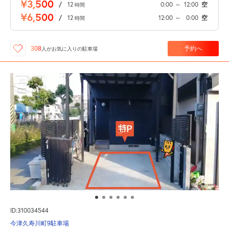
¥3,500
/
12
0:00
～
12:00
空
時間
¥6,500
/
12
12:00
～
0:00
空
時間
予約へ
308
人が
お気に入りの駐車場
ID:310034544
今津久寿川町9駐車場