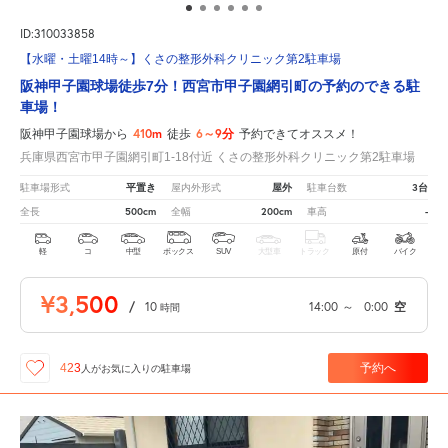
ID:310033858
【水曜・土曜14時～】くさの整形外科クリニック第2駐車場
阪神甲子園球場徒歩7分！西宮市甲子園網引町の予約のできる駐
車場！
410m
6～9分
阪神甲子園球場から
徒歩
予約できてオススメ！
兵庫県西宮市甲子園網引町1-18付近 くさの整形外科クリニック第2駐車場
平置き
屋外
3台
駐車場形式
屋内外形式
駐車台数
500cm
200cm
-
全長
全幅
車高
軽
コ
中型
ボックス
SUV
大型車
トラック
原付
バイク
¥3,500
/
10
14:00
～
0:00
空
時間
予約へ
423
人が
お気に入りの駐車場