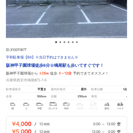
ID:310011877
宇和駐車場【B4】※当日予約はできません※
阪神甲子園球場徒歩6分☆鳴尾駅も歩いてすぐです！
635m
8～12分
阪神甲子園球場から
徒歩
予約できてオススメ！
兵庫県西宮市鳴尾町5-7-6
平置き
屋外
1台
駐車場形式
屋内外形式
駐車台数
500cm
250cm
-
全長
全幅
車高
軽
コ
中型
ボックス
SUV
大型車
トラック
原付
バイク
¥4,000
/
12
0:00
～
12:00
空
時間
¥5,000
/
12
12:00
～
0:00
空
時間