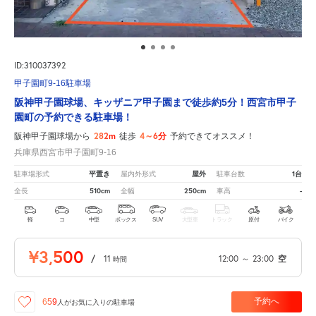
ID:310037392
甲子園町9-16駐車場
阪神甲子園球場、キッザニア甲子園まで徒歩約5分！西宮市甲子
園町の予約できる駐車場！
282m
4～6分
阪神甲子園球場から
徒歩
予約できてオススメ！
兵庫県西宮市甲子園町9-16
平置き
屋外
1台
駐車場形式
屋内外形式
駐車台数
510cm
250cm
-
全長
全幅
車高
軽
コ
中型
ボックス
SUV
大型車
トラック
原付
バイク
¥3,500
/
11
12:00
～
23:00
空
時間
予約へ
659
人が
お気に入りの駐車場