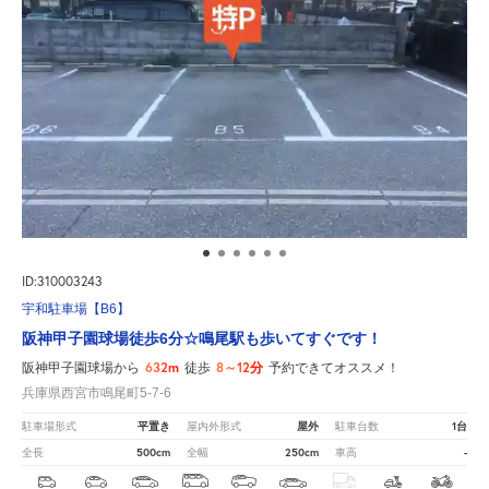
ID:310003243
宇和駐車場【B6】
阪神甲子園球場徒歩6分☆鳴尾駅も歩いてすぐです！
632m
8～12分
阪神甲子園球場から
徒歩
予約できてオススメ！
兵庫県西宮市鳴尾町5-7-6
平置き
屋外
1台
駐車場形式
屋内外形式
駐車台数
500cm
250cm
-
全長
全幅
車高