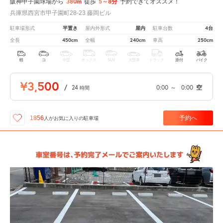
380m
5～8分
阪神甲子園球場から
徒歩
予約できてオススメ！
兵庫県西宮市甲子園町28-23 藤岡ビル
平置き
屋内
4台
駐車場形式
屋内外形式
駐車台数
450cm
240cm
250cm
全長
全幅
車高
軽
コ
中型
ボックス
SUV
大型車
トラック
原付
バイク
¥3,500
/
24
0:00
～
0:00
空
時間
予約へ
1856
人が
お気に入りの駐車場