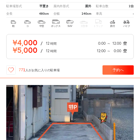
平置き
屋外
2台
駐車場形式
屋内外形式
駐車台数
480cm
240cm
-
全長
全幅
車高
軽
コ
中型
ボックス
SUV
大型車
トラック
原付
バイク
¥4,000
/
12
0:00
～
12:00
空
時間
¥5,000
/
12
12:00
～
0:00
空
時間
予約へ
771
人が
お気に入りの駐車場