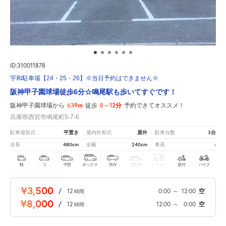
ID:310011878
宇和駐車場【24・25・26】※当日予約はできません※
阪神甲子園球場徒歩6分☆鳴尾駅も歩いてすぐです！
639m
8～12分
阪神甲子園球場から
徒歩
予約できてオススメ！
兵庫県西宮市鳴尾町5-7-6
平置き
屋外
3台
駐車場形式
屋内外形式
駐車台数
480cm
240cm
-
全長
全幅
車高
軽
コ
中型
ボックス
SUV
大型車
トラック
原付
バイク
¥3,500
/
12
0:00
～
12:00
空
時間
¥8,000
/
12
12:00
～
0:00
空
時間