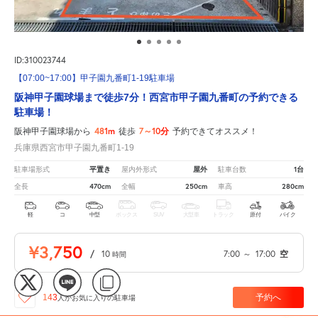
ID:310023744
【07:00~17:00】甲子園九番町1-19駐車場
阪神甲子園球場まで徒歩7分！西宮市甲子園九番町の予約できる
駐車場！
481m
7～10分
阪神甲子園球場から
徒歩
予約できてオススメ！
兵庫県西宮市甲子園九番町1-19
平置き
屋外
1台
駐車場形式
屋内外形式
駐車台数
470cm
250cm
280cm
全長
全幅
車高
軽
コ
中型
ボックス
SUV
大型車
トラック
原付
バイク
¥3,750
/
10
7:00
～
17:00
空
時間
予約へ
143
人が
お気に入りの駐車場