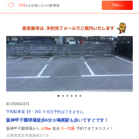
予約へ
824
人が
お気に入りの駐車場
ID:310003373
宇和駐車場【8・39】※当日予約はできません
阪神甲子園球場徒歩6分☆鳴尾駅も歩いてすぐです！
628m
8～12分
阪神甲子園球場から
徒歩
予約できてオススメ！
兵庫県西宮市鳴尾町5-7-6