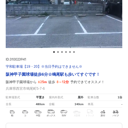
ID:310023941
宇和駐車場【19・20】※当日予約はできません※
阪神甲子園球場徒歩6分☆鳴尾駅も歩いてすぐです！
625m
8～12分
阪神甲子園球場から
徒歩
予約できてオススメ！
兵庫県西宮市鳴尾町5-7-6
平置き
屋外
2台
駐車場形式
屋内外形式
駐車台数
480cm
240cm
-
全長
全幅
車高
軽
コ
中型
ボックス
SUV
大型車
トラック
原付
バイク