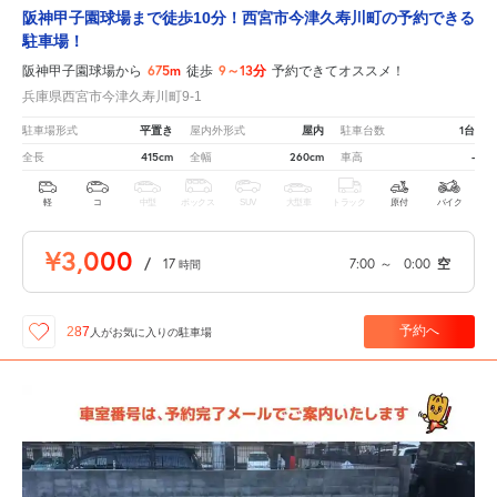
阪神甲子園球場まで徒歩10分！西宮市今津久寿川町の予約できる
駐車場！
675m
9～13分
阪神甲子園球場から
徒歩
予約できてオススメ！
兵庫県西宮市今津久寿川町9-1
平置き
屋内
1台
駐車場形式
屋内外形式
駐車台数
415cm
260cm
-
全長
全幅
車高
軽
コ
中型
ボックス
SUV
大型車
トラック
原付
バイク
¥3,000
/
17
7:00
～
0:00
空
時間
予約へ
287
人が
お気に入りの駐車場