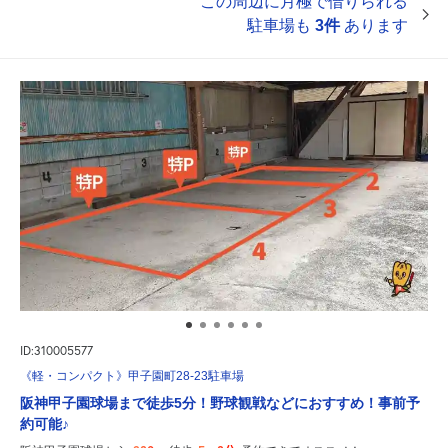
この周辺に月極で借りられる
駐車場も
3件
あります
ID:310005577
《軽・コンパクト》甲子園町28-23駐車場
阪神甲子園球場まで徒歩5分！野球観戦などにおすすめ！事前予
約可能♪