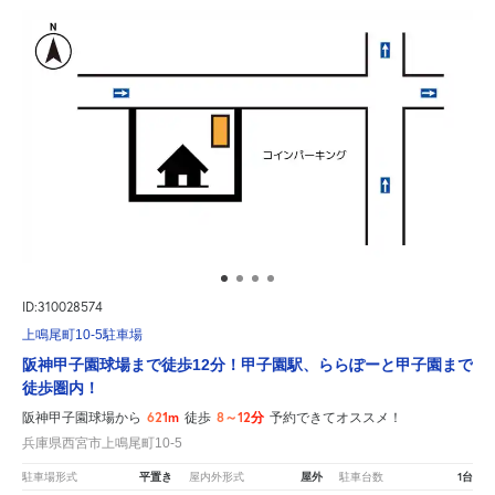
ID:310028574
上鳴尾町10-5駐車場
阪神甲子園球場まで徒歩12分！甲子園駅、ららぽーと甲子園まで
徒歩圏内！
621m
8～12分
阪神甲子園球場から
徒歩
予約できてオススメ！
兵庫県西宮市上鳴尾町10-5
平置き
屋外
1台
駐車場形式
屋内外形式
駐車台数