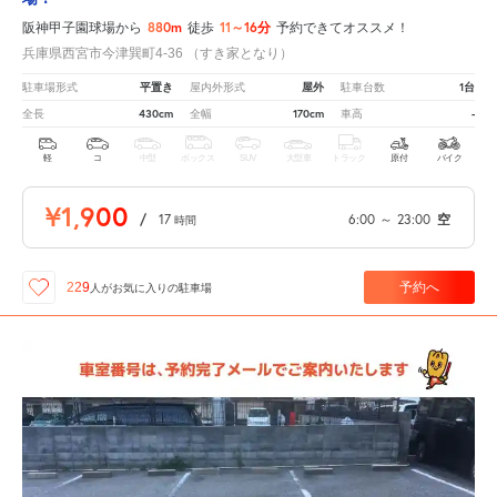
880m
11～16分
阪神甲子園球場から
徒歩
予約できてオススメ！
兵庫県西宮市今津巽町4-36 （すき家となり）
平置き
屋外
1台
駐車場形式
屋内外形式
駐車台数
430cm
170cm
-
全長
全幅
車高
軽
コ
中型
ボックス
SUV
大型車
トラック
原付
バイク
¥1,900
/
17
6:00
～
23:00
空
時間
予約へ
229
人が
お気に入りの駐車場