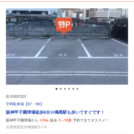
ID:310011231
宇和駐車場【B7・B8】
阪神甲子園球場徒歩6分☆鳴尾駅も歩いてすぐです！
631m
8～12分
阪神甲子園球場から
徒歩
予約できてオススメ！
兵庫県西宮市鳴尾町5-7-6