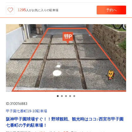
予約へ
1295
人が
お気に入りの駐車場
ID:310016883
甲子園七番町19-10駐車場
阪神甲子園球場すぐ！！野球観戦、観光時はココ♪西宮市甲子園
七番町の予約駐車場！