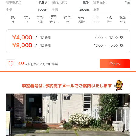
平置き
屋外
2台
駐車場形式
屋内外形式
駐車台数
500cm
250cm
-
全長
全幅
車高
軽
コ
中型
ボックス
SUV
大型車
トラック
原付
バイク
¥4,000
/
12
0:00
～
12:00
空
時間
¥8,000
/
12
12:00
～
0:00
空
時間
予約へ
633
人が
お気に入りの駐車場