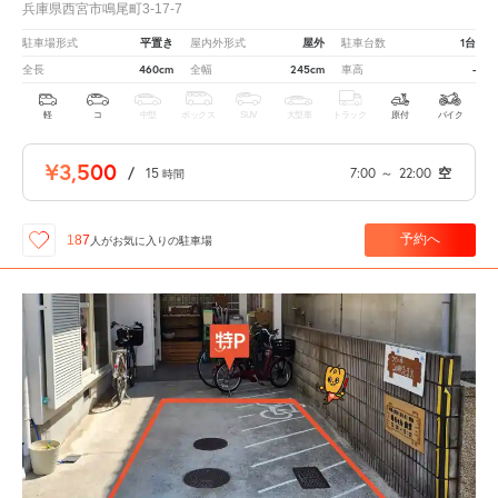
兵庫県西宮市鳴尾町3-17-7
平置き
屋外
1台
駐車場形式
屋内外形式
駐車台数
460cm
245cm
-
全長
全幅
車高
軽
コ
中型
ボックス
SUV
大型車
トラック
原付
バイク
¥3,500
/
15
7:00
～
22:00
空
時間
予約へ
187
人が
お気に入りの駐車場