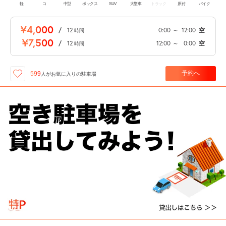
軽
コ
中型
ボックス
SUV
大型車
トラック
原付
バイク
¥4,000
/
12
0:00
～
12:00
空
時間
¥7,500
/
12
12:00
～
0:00
空
時間
予約へ
599
人が
お気に入りの駐車場