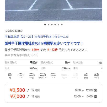
ID:310047680
宇和駐車場【22・23】※当日予約はできません※
阪神甲子園球場徒歩6分☆鳴尾駅も歩いてすぐです！
640m
8～12分
阪神甲子園球場から
徒歩
予約できてオススメ！
兵庫県西宮市鳴尾町5-7-6
平置き
屋外
2台
駐車場形式
屋内外形式
駐車台数
480cm
240cm
-
全長
全幅
車高
軽
コ
中型
ボックス
SUV
大型車
トラック
原付
バイク
¥3,500
/
12
0:00
～
12:00
空
時間
¥7,000
/
12
12:00
～
0:00
空
時間