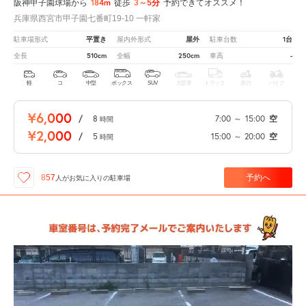
184m
3～5分
阪神甲子園球場から
徒歩
予約できてオススメ！
兵庫県西宮市甲子園七番町19-10 一軒家
平置き
屋外
1台
駐車場形式
屋内外形式
駐車台数
510cm
250cm
-
全長
全幅
車高
軽
コ
中型
ボックス
SUV
大型車
トラック
原付
バイク
¥6,000
/
8
7:00
～
15:00
空
時間
¥2,000
/
5
15:00
～
20:00
空
時間
予約へ
857
人が
お気に入りの駐車場