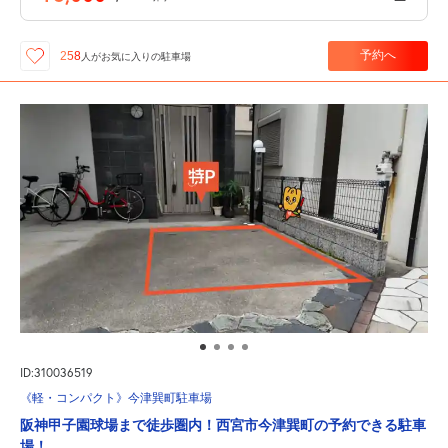
予約へ
258
人が
お気に入りの駐車場
ID:310036519
《軽・コンパクト》今津巽町駐車場
阪神甲子園球場まで徒歩圏内！西宮市今津巽町の予約できる駐車
場！