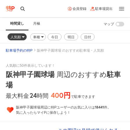
会員登録
駐車場貸出
時間貸し
月極
マップ
人気順
車種
今日
明日
日付
駐車場予約の特P
阪神甲子園球場 のおすすめ駐車場・人気順
人気順に50件表示しています！
阪神甲子園球場
周辺のおすすめ
駐車
場
400円
24
時間
最大料金
で駐車できます
18441
阪神甲子園球場周辺に特Pユーザーのお気に入りは
件。
気に入ったらマイPに保存しよう！