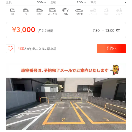
500cm
250cm
-
全長
全幅
車高
軽
コ
中型
ボックス
SUV
大型車
トラック
原付
バイク
¥3,000
/
15.5
7:30
～
23:00
空
時間
予約へ
433
人が
お気に入りの駐車場