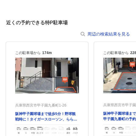
12:00～23:00
8月23日 (日)
¥750
近くの予約できる特P駐車場
空き1
周辺の検索結果を見る
12:00～23:00
8月24日 (月)
¥750
この駐車場から
174m
この駐車場から
22
空き1
12:00～23:00
8月25日 (火)
¥750
空き1
12:00～23:00
兵庫県西宮市甲子園九
兵庫県西宮市甲子園九番町1-26
8月26日 (水)
¥750
阪神甲子園球場まで
阪神甲子園球場まで徒歩5分！野球観
空き1
甲子園九番町の予約
戦時に！タイガースローソン、ららぽ
ーと、すぐ近くです！
12:00～23:00
軽
コ
中型
ボックス
SU
軽
コ
中型
ボックス
SUV
大型車
トラック
原付
バイク