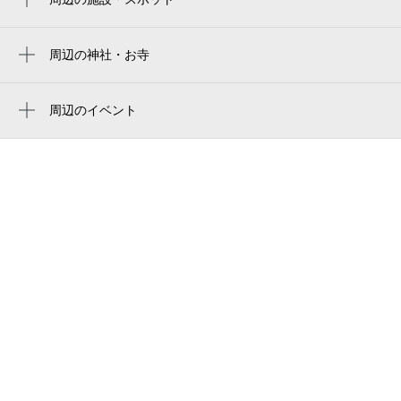
炭火焼鳥 飛鳥 （甲子園）
koshien stadium
12:00～23:00
家族葬 千の風 西宮甲子園式場
周辺の神社・お寺
9月1日 (火)
¥600
阪神甲子園球場
周辺に神社・お寺が見つかりませんでした。
満
自由な家族葬 千の風 西宮甲子園ホール
阪神甲子园球场
周辺のイベント
be-stadium koshien
阪神タイガースショップ 阪神甲子園球場 一
12:00～23:00
キッザニア甲子園 期間限定「化石発掘現
塁ショップ
BE-STADIUM KOSHIEN supported by
9月2日 (水)
場」
¥600
STAND IN（ビースタジアム甲子園）
空き1
武庫川女子大学総合スタジアム
キッザニア甲子園「キッザニア サマー
パルクールプレイハウス甲子園店
2026 限定アクティビティ」
阪神鳴尾浜球場
12:00～23:00
甲子園プラス
キッザニア甲子園 期間限定「花火工
9月3日 (木)
¥600
amagasaki sports forest
房」
空き1
ベースボールパーク スタンドイン 甲子園
音に包まれて心と身体を整える サウンド
甲子園歴史館 the museum of hanshin
ヒーリングヨガ体験会
12:00～23:00
koshien stadium
9月4日 (金)
¥600
空き1
阪神甲子園球場21号門
らーめんking
12:00～23:00