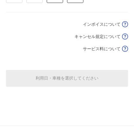
8月18日 (火)
¥3,500
満
インボイスについて
12:00～23:00
8月19日 (水)
¥3,500
キャンセル規定について
空き1
サービス料について
12:00～23:00
8月20日 (木)
¥4,000
空き1
利用日・車種を選択してください
12:00～23:00
8月21日 (金)
¥3,500
空き1
12:00～23:00
8月22日 (土)
¥4,500
空き1