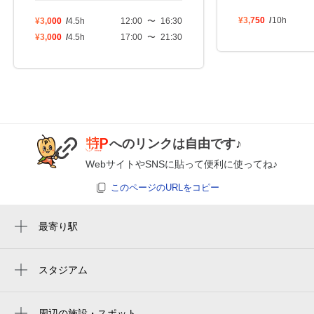
8月27日 (木)
¥750
¥3,750
/
10h
¥3,000
/
4.5h
12:00
〜
16:30
空き1
¥3,000
/
4.5h
17:00
〜
21:30
12:00～23:00
8月28日 (金)
¥3,500
満
12:00～23:00
へのリンクは自由です♪
8月29日 (土)
¥3,500
WebサイトやSNSに貼って便利に使ってね♪
満
このページのURLをコピー
12:00～23:00
8月30日 (日)
¥3,500
最寄り駅
満
甲子園駅
鳴尾駅
スタジアム
12:00～23:00
Hanshin Koshien Stadium
8月31日 (月)
¥750
久寿川駅
空き1
한신 고시엔 구장
周辺の施設・スポット