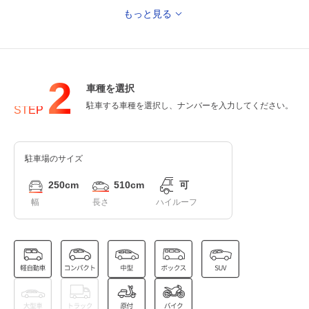
もっと見る
12:00～23:00
8月14日 (金)
¥3,500
満
2
車種を選択
12:00～23:00
駐車する車種を選択し、ナンバーを入力してください。
STEP
8月15日 (土)
¥3,500
満
駐車場のサイズ
12:00～23:00
8月16日 (日)
¥3,500
250cm
510cm
可
満
幅
長さ
ハイルーフ
12:00～23:00
8月17日 (月)
¥3,500
空き1
12:00～23:00