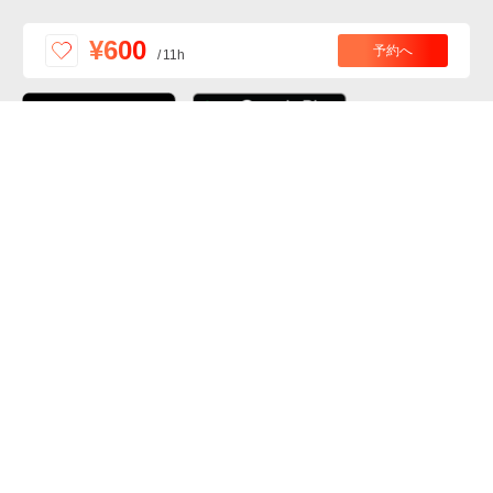
便利な特Pアプリを
¥600
予約へ
/
11h
ダウンロードしよう！
ここから「インストール」して、便利な特Pアプリを
公式 X
GETしよう
公式 Facebook
特P
会員・利用規約
特定商取引法について