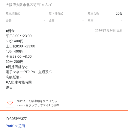
大阪府大阪市北区芝田1の8の1
-
-
20台
駐車場形式
屋内外形式
駐車台数
-
-
-
全長
全幅
車高
■料金
2026年7月24日
更新
平日8:00〜23:00
60分 400円
土日祝8:00〜23:00
40分 400円
全日23:00〜8:00
60分 200円
■提携店舗など
電子マネー:PiTaPa・交通系IC
高額紙幣:-
■入出庫可能時間
終日
気に入った駐車場を見つけたら
ハートをタップしてマイPに保存
ID:305199377
Park1st.芝田