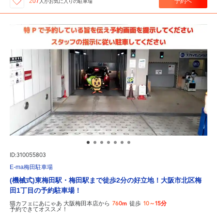
予約へ
207
人が
お気に入りの駐車場
ID:310055803
E-ma梅田駐車場
(機械式)東梅田駅・梅田駅まで徒歩2分の好立地！大阪市北区梅
田1丁目の予約駐車場！
760m
10～15分
猫カフェにあにゃあ 大阪梅田本店から
徒歩
予約できてオススメ！