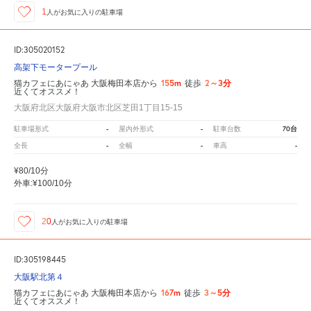
1
人が
お気に入りの駐車場
ID:305020152
高架下モータープール
155m
2～3分
猫カフェにあにゃあ 大阪梅田本店から
徒歩
近くてオススメ！
大阪府北区大阪府大阪市北区芝田1丁目15-15
-
-
70台
駐車場形式
屋内外形式
駐車台数
-
-
-
全長
全幅
車高
¥80/10分
外車:¥100/10分
20
人が
お気に入りの駐車場
ID:305198445
大阪駅北第４
167m
3～5分
猫カフェにあにゃあ 大阪梅田本店から
徒歩
近くてオススメ！