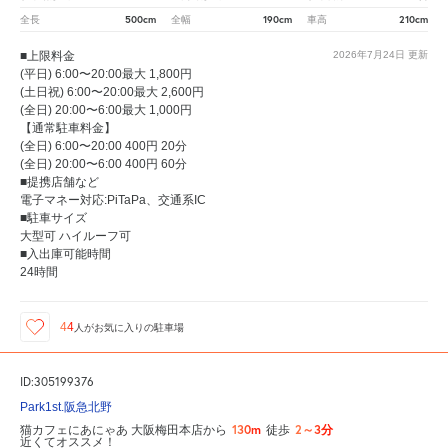
500cm
190cm
210cm
全長
全幅
車高
■上限料金
2026年7月24日
更新
(平日) 6:00〜20:00最大 1,800円
(土日祝) 6:00〜20:00最大 2,600円
(全日) 20:00〜6:00最大 1,000円
【通常駐車料金】
(全日) 6:00〜20:00 400円 20分
(全日) 20:00〜6:00 400円 60分
■提携店舗など
電子マネー対応:PiTaPa、交通系IC
■駐車サイズ
大型可 ハイルーフ可
■入出庫可能時間
24時間
44
人が
お気に入りの駐車場
ID:305199376
Park1st.阪急北野
130m
2～3分
猫カフェにあにゃあ 大阪梅田本店から
徒歩
近くてオススメ！