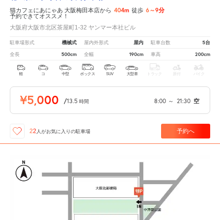
404m
6～9分
猫カフェにあにゃあ 大阪梅田本店から
徒歩
予約できてオススメ！
大阪府大阪市北区茶屋町1-32 ヤンマー本社ビル
機械式
屋内
5台
駐車場形式
屋内外形式
駐車台数
500cm
190cm
200cm
全長
全幅
車高
軽
コ
中型
ボックス
SUV
大型車
トラック
原付
バイク
¥5,000
/
13.5
8:00
～
21:30
空
時間
予約へ
22
人が
お気に入りの駐車場