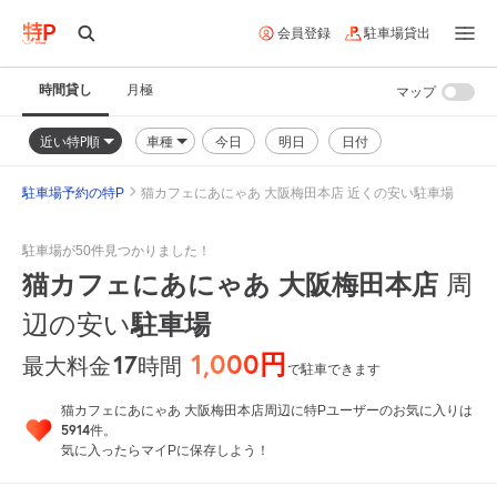
会員登録
駐車場貸出
時間貸し
月極
マップ
近い特P順
車種
今日
明日
日付
駐車場予約の特P
猫カフェにあにゃあ 大阪梅田本店 近くの安い駐車場
駐車場が50件見つかりました！
猫カフェにあにゃあ 大阪梅田本店
周
駐車場
辺の安い
1,000円
17
時間
最大料金
で駐車できます
猫カフェにあにゃあ 大阪梅田本店周辺に特Pユーザーのお気に入りは
5914
件。
気に入ったらマイPに保存しよう！