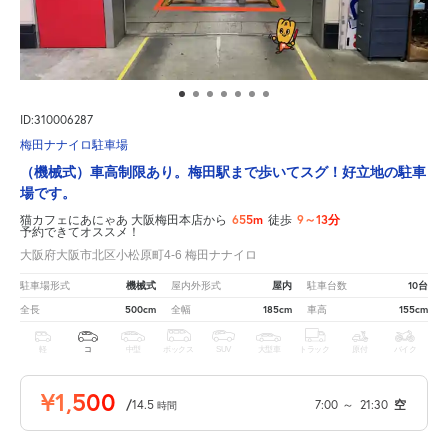
ID:310006287
梅田ナナイロ駐車場
（機械式）車高制限あり。梅田駅まで歩いてスグ！好立地の駐車
場です。
655m
9～13分
猫カフェにあにゃあ 大阪梅田本店から
徒歩
予約できてオススメ！
大阪府大阪市北区小松原町4-6 梅田ナナイロ
機械式
屋内
10台
駐車場形式
屋内外形式
駐車台数
500cm
185cm
155cm
全長
全幅
車高
軽
コ
中型
ボックス
SUV
大型車
トラック
原付
バイク
¥1,500
/
14.5
7:00
～
21:30
空
時間