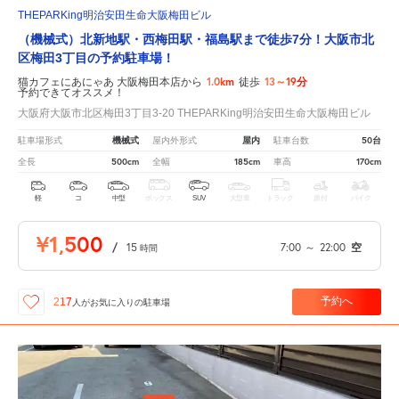
THEPARKing明治安田生命大阪梅田ビル
（機械式）北新地駅・西梅田駅・福島駅まで徒歩7分！大阪市北
区梅田3丁目の予約駐車場！
1.0km
13～19分
猫カフェにあにゃあ 大阪梅田本店から
徒歩
予約できてオススメ！
大阪府大阪市北区梅田3丁目3-20 THEPARKing明治安田生命大阪梅田ビル
機械式
屋内
50台
駐車場形式
屋内外形式
駐車台数
500cm
185cm
170cm
全長
全幅
車高
軽
コ
中型
ボックス
SUV
大型車
トラック
原付
バイク
¥1,500
/
15
7:00
～
22:00
空
時間
予約へ
217
人が
お気に入りの駐車場