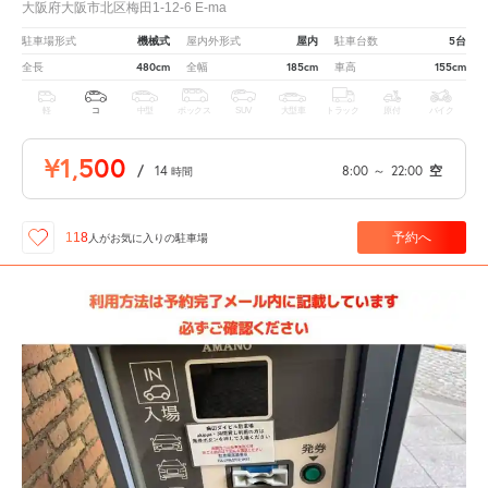
大阪府大阪市北区梅田1-12-6 E-ma
機械式
屋内
5台
駐車場形式
屋内外形式
駐車台数
480cm
185cm
155cm
全長
全幅
車高
軽
コ
中型
ボックス
SUV
大型車
トラック
原付
バイク
¥1,500
/
14
8:00
～
22:00
空
時間
予約へ
118
人が
お気に入りの駐車場