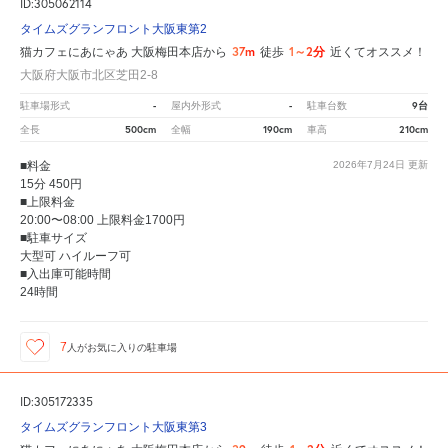
ID:305062114
タイムズグランフロント大阪東第2
37m
1～2分
猫カフェにあにゃあ 大阪梅田本店から
徒歩
近くてオススメ！
大阪府大阪市北区芝田2-8
-
-
9台
駐車場形式
屋内外形式
駐車台数
500cm
190cm
210cm
全長
全幅
車高
■料金
2026年7月24日
更新
15分 450円
■上限料金
20:00〜08:00 上限料金1700円
■駐車サイズ
大型可 ハイルーフ可
■入出庫可能時間
24時間
7
人が
お気に入りの駐車場
ID:305172335
タイムズグランフロント大阪東第3