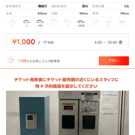
機械式
屋内
5台
駐車場形式
屋内外形式
駐車台数
500cm
185cm
155cm
全長
全幅
車高
軽
コ
中型
ボックス
SUV
大型車
トラック
原付
バイク
¥1,000
/
17
6:00
～
23:00
空
時間
予約へ
1048
人が
お気に入りの駐車場