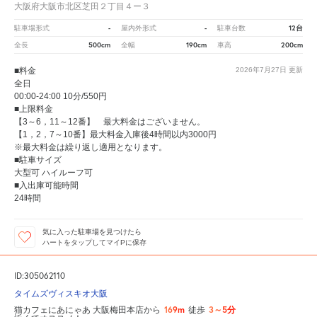
大阪府大阪市北区芝田２丁目４ー３
-
-
12台
駐車場形式
屋内外形式
駐車台数
500cm
190cm
200cm
全長
全幅
車高
■料金
2026年7月27日
更新
全日
00:00-24:00 10分/550円
■上限料金
【3～6，11～12番】 最大料金はございません。
【1，2，7～10番】最大料金入庫後4時間以内3000円
※最大料金は繰り返し適用となります。
■駐車サイズ
大型可 ハイルーフ可
■入出庫可能時間
24時間
気に入った駐車場を見つけたら
ハートをタップしてマイPに保存
ID:305062110
タイムズヴィスキオ大阪
169m
3～5分
猫カフェにあにゃあ 大阪梅田本店から
徒歩