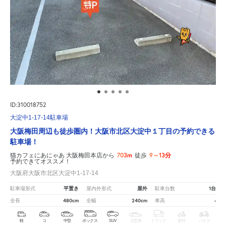
ID:310018752
大淀中1-17-14駐車場
大阪梅田周辺も徒歩圏内！大阪市北区大淀中１丁目の予約できる
駐車場！
703m
9～13分
猫カフェにあにゃあ 大阪梅田本店から
徒歩
予約できてオススメ！
大阪府大阪市北区大淀中1-17-14
平置き
屋外
1台
駐車場形式
屋内外形式
駐車台数
480cm
240cm
-
全長
全幅
車高
軽
コ
中型
ボックス
SUV
大型車
トラック
原付
バイク