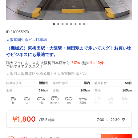
ID:310055970
大阪富国生命ビル駐車場
（機械式）東梅田駅・大阪駅・梅田駅まで歩いてスグ！お買い物
やビジネスにも最適です。
717m
9～13分
猫カフェにあにゃあ 大阪梅田本店から
徒歩
予約できてオススメ！
大阪府大阪市北区小松原町2-4 大阪富国生命ビル
機械式
屋内
50台
駐車場形式
屋内外形式
駐車台数
530cm
205cm
205cm
全長
全幅
車高
軽
コ
中型
ボックス
SUV
大型車
トラック
原付
バイク
¥1,800
/
15.5
7:00
～
22:30
空
時間