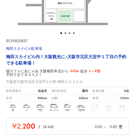
ID:310021837
梅田スカイビル駐車場
梅田スカイビル内！大阪観光に♪大阪市北区大淀中１丁目の予約
できる駐車場！
441m
6～9分
猫カフェにあにゃあ 大阪梅田本店から
徒歩
予約できてオススメ！
大阪府大阪市北区大淀中1-1-88 梅田スカイビル
自走式
屋内
8台
駐車場形式
屋内外形式
駐車台数
500cm
200cm
210cm
全長
全幅
車高
軽
コ
中型
ボックス
SUV
大型車
トラック
原付
バイク
¥2,200
/
24
0:00
～
0:00
空
時間