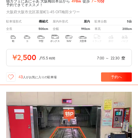
498m
7～10分
猫カフェにあにゃあ 大阪梅田本店から
徒歩
予約できてオススメ！
大阪府大阪市北区茶屋町1-45 OIT梅田タワー
機械式
屋内
5台
駐車場形式
屋内外形式
駐車台数
500cm
190cm
200cm
全長
全幅
車高
軽
コ
中型
ボックス
SUV
大型車
トラック
原付
バイク
¥2,500
/
15.5
7:00
～
22:30
空
時間
予約へ
43
人が
お気に入りの駐車場