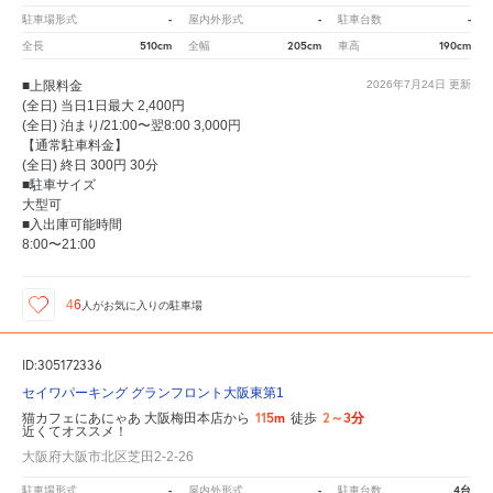
-
-
-
駐車場形式
屋内外形式
駐車台数
510cm
205cm
190cm
全長
全幅
車高
■上限料金
2026年7月24日
更新
(全日) 当日1日最大 2,400円
(全日) 泊まり/21:00〜翌8:00 3,000円
【通常駐車料金】
(全日) 終日 300円 30分
■駐車サイズ
大型可
■入出庫可能時間
8:00〜21:00
46
人が
お気に入りの駐車場
ID:305172336
セイワパーキング グランフロント大阪東第1
115m
2～3分
猫カフェにあにゃあ 大阪梅田本店から
徒歩
近くてオススメ！
大阪府大阪市北区芝田2-2-26
-
-
4台
駐車場形式
屋内外形式
駐車台数