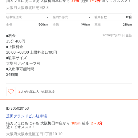
39m
1～2分
猫カフェにあにゃあ 大阪梅田本店から
徒歩
近くてオススメ！
大阪府大阪市北区芝田2-8
-
-
12台
駐車場形式
屋内外形式
駐車台数
500cm
190cm
210cm
全長
全幅
車高
■料金
2026年7月24日
更新
15分 400円
■上限料金
20:00〜08:00 上限料金1700円
■駐車サイズ
大型可 ハイルーフ可
■入出庫可能時間
24時間
2
人が
お気に入りの駐車場
ID:305020153
芝田グランドビル駐車場
105m
2～3分
猫カフェにあにゃあ 大阪梅田本店から
徒歩
近くてオススメ！
大阪府大阪市北区芝田1丁目10-10