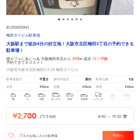
ID:310055961
梅田ダイビル駐車場
大阪駅まで徒歩4分の好立地！大阪市北区梅田3丁目の予約できる
駐車場！
892m
12～17分
猫カフェにあにゃあ 大阪梅田本店から
徒歩
予約できてオススメ！
大阪府大阪市北区梅田3-3-10 梅田ダイビル
平置き
屋内
5台
駐車場形式
屋内外形式
駐車台数
510cm
210cm
210cm
全長
全幅
車高
軽
コ
中型
ボックス
SUV
大型車
トラック
原付
バイク
¥2,700
/
11.5
8:00
～
19:30
空
時間
予約へ
27
人が
お気に入りの駐車場