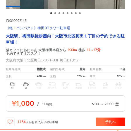
ID:310022145
《軽・コンパクト》梅田DTタワー駐車場
大阪駅、梅田駅徒歩圏内！大阪市北区梅田１丁目の予約できる駐
車場！
933m
12～17分
猫カフェにあにゃあ 大阪梅田本店から
徒歩
予約できてオススメ！
大阪府大阪市北区梅田1-10-1-B3F 梅田DTタワー
機械式
屋内
5台
駐車場形式
屋内外形式
駐車台数
470cm
170cm
175cm
全長
全幅
車高
軽
コ
中型
ボックス
SUV
大型車
トラック
原付
バイク
¥1,000
/
17
6:00
～
23:00
空
時間
予約へ
1154
人が
お気に入りの駐車場