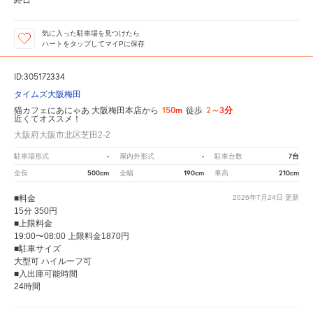
終日
気に入った駐車場を見つけたら
ハートをタップしてマイPに保存
ID:305172334
タイムズ大阪梅田
150m
2～3分
猫カフェにあにゃあ 大阪梅田本店から
徒歩
近くてオススメ！
大阪府大阪市北区芝田2-2
-
-
7台
駐車場形式
屋内外形式
駐車台数
500cm
190cm
210cm
全長
全幅
車高
■料金
2026年7月24日
更新
15分 350円
■上限料金
19:00〜08:00 上限料金1870円
■駐車サイズ
大型可 ハイルーフ可
■入出庫可能時間
24時間