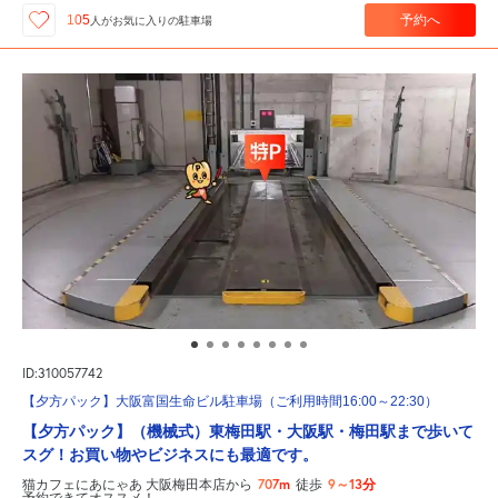
予約へ
105
人が
お気に入りの駐車場
ID:310057742
【夕方パック】大阪富国生命ビル駐車場（ご利用時間16:00～22:30）
【夕方パック】（機械式）東梅田駅・大阪駅・梅田駅まで歩いて
スグ！お買い物やビジネスにも最適です。
707m
9～13分
猫カフェにあにゃあ 大阪梅田本店から
徒歩
予約できてオススメ！