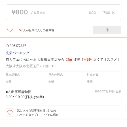
¥800
/
8.5
8:30
～
17:00
休
時間
休
157
人が
お気に入りの駐車場
ID:305172337
光栄パーキング
21m
1～2分
猫カフェにあにゃあ 大阪梅田本店から
徒歩
近くてオススメ！
大阪府大阪市北区芝田2丁目8-10
-
-
-
駐車場形式
屋内外形式
駐車台数
-
-
-
全長
全幅
車高
■入出庫可能時間
2026年7月24日
更新
8:30〜19:00(日祝は休業)
気に入った駐車場を見つけたら
ハートをタップしてマイPに保存