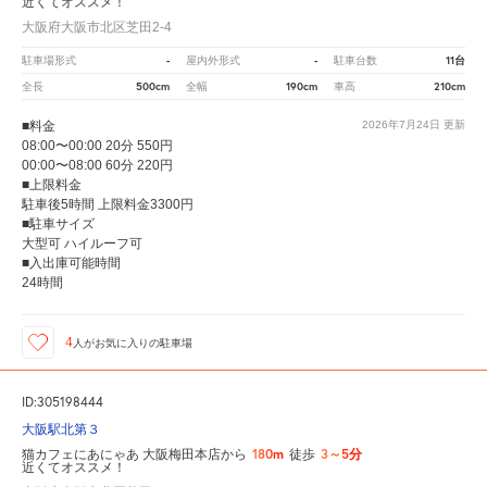
近くてオススメ！
大阪府大阪市北区芝田2-4
-
-
11台
駐車場形式
屋内外形式
駐車台数
500cm
190cm
210cm
全長
全幅
車高
■料金
2026年7月24日
更新
08:00〜00:00 20分 550円
00:00〜08:00 60分 220円
■上限料金
駐車後5時間 上限料金3300円
■駐車サイズ
大型可 ハイルーフ可
■入出庫可能時間
24時間
4
人が
お気に入りの駐車場
ID:305198444
大阪駅北第３
180m
3～5分
猫カフェにあにゃあ 大阪梅田本店から
徒歩
近くてオススメ！