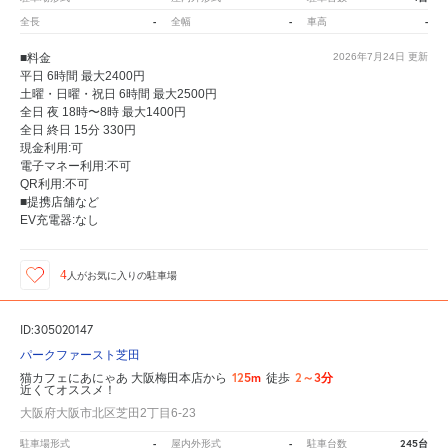
-
-
-
全長
全幅
車高
■料金
2026年7月24日
更新
平日 6時間 最大2400円
土曜・日曜・祝日 6時間 最大2500円
全日 夜 18時〜8時 最大1400円
全日 終日 15分 330円
現金利用:可
電子マネー利用:不可
QR利用:不可
■提携店舗など
EV充電器:なし
4
人が
お気に入りの駐車場
ID:305020147
パークファースト芝田
125m
2～3分
猫カフェにあにゃあ 大阪梅田本店から
徒歩
近くてオススメ！
大阪府大阪市北区芝田2丁目6-23
-
-
245台
駐車場形式
屋内外形式
駐車台数