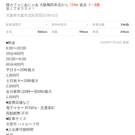
131m
2～3分
猫カフェにあにゃあ 大阪梅田本店から
徒歩
近くてオススメ！
大阪府大阪市北区芝田2の6の23
-
-
246台
駐車場形式
屋内外形式
駐車台数
500cm
190cm
210cm
全長
全幅
車高
■料金
2026年7月24日
更新
6:00〜20:00
20分400円
20:00〜6:00
60分400円
平日 6〜20時最大
1,800円
土日祝 6〜20時最大
2,600円
全日夜間 (20時〜翌6時)最大
1,000円
■提携店舗など
電子マネー:PiTaPa・交通系IC
高額紙幣:不可
■駐車サイズ
大型可 ハイルーフ可
■入出庫可能時間