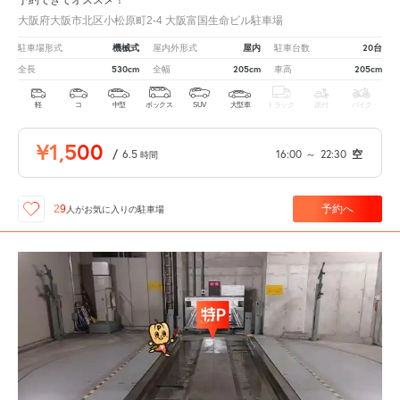
大阪府大阪市北区小松原町2-4 大阪富国生命ビル駐車場
機械式
屋内
20台
駐車場形式
屋内外形式
駐車台数
530cm
205cm
205cm
全長
全幅
車高
軽
コ
中型
ボックス
SUV
大型車
トラック
原付
バイク
¥1,500
/
6.5
16:00
～
22:30
空
時間
予約へ
29
人が
お気に入りの駐車場