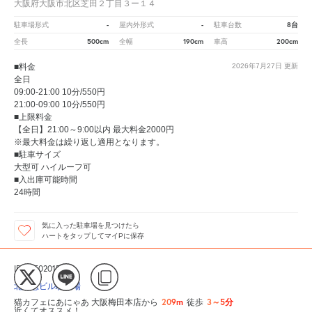
大阪府大阪市北区芝田２丁目３ー１４
-
-
8台
駐車場形式
屋内外形式
駐車台数
500cm
190cm
200cm
全長
全幅
車高
■料金
2026年7月27日
更新
全日
09:00-21:00 10分/550円
21:00-09:00 10分/550円
■上限料金
【全日】21:00～9:00以内 最大料金2000円
※最大料金は繰り返し適用となります。
■駐車サイズ
大型可 ハイルーフ可
■入出庫可能時間
24時間
気に入った駐車場を見つけたら
ハートをタップしてマイPに保存
ID:305020150
北阪急ビル駐車場
209m
3～5分
猫カフェにあにゃあ 大阪梅田本店から
徒歩
近くてオススメ！