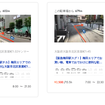
ら
602m
この駐車場から
679m
区茶屋町1-32ヤンマー
大阪府大阪市北区茶屋町1-45
次へ
【阪急梅田駅スグ！】梅田エリアでお
 駅チカ】梅田エリアでの
買い物。電車でおでかけに便利な駐車
利な大阪市北区茶屋町1丁
場♪
場♪
軽
コ
中型
ボックス
SUV
大型車
トラック
原付
バイク
ックス
SUV
大型車
トラック
原付
バイク
¥2,500
/
15.5h
7:00
〜
22:30
8:00
〜
21:30