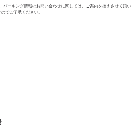
為、パーキング情報のお問い合わせに関しては、ご案内を控えさせて頂い
すのでご了承ください。
自宅
空
駐車場
で
の
き
を
貸出
？
しませんか
売上GET！
費用ゼロ
カンタン
場