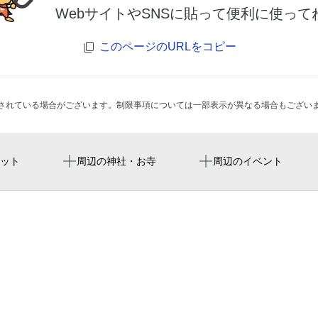
WebサイトやSNSに貼って便利に使って
このページのURLをコピー
されている場合がございます。制限事項については一部表示が異なる場合もござい
中津駅
ＳｔｅｐＨＡＬＬ
スタミナ肉料理と夏野菜
ット
周辺の神社・お寺
周辺のイベント
大阪駅
ミノヤホール
ナレッジキャピタル ワー
SUMMER
東梅田駅
結婚相談所ベリンダ
第12回 大阪夜さんぽ
北新地駅
中津更生園
十三駅
大淀警察署
大阪府 大淀警察署