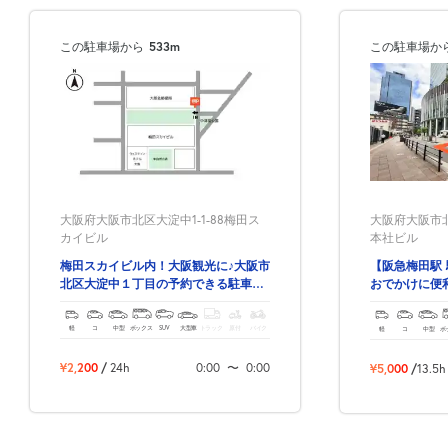
この駐車場から
533m
この駐車場か
大阪府大阪市北区大淀中1-1-88梅田ス
大阪府大阪市北
カイビル
本社ビル
梅田スカイビル内！大阪観光に♪大阪市
【阪急梅田駅
北区大淀中１丁目の予約できる駐車
おでかけに便
場！
目の予約駐車
軽
コ
中型
ボックス
SUV
大型車
トラック
原付
バイク
軽
コ
中型
ボ
¥2,200
/
24h
0:00
〜
0:00
¥5,000
/
13.5h