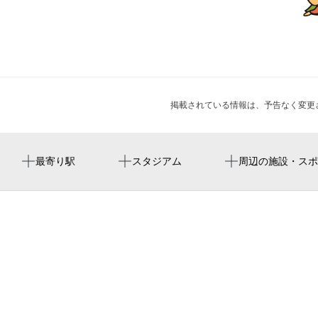
掲載されている情報は、予告なく変更
中津駅
キャプテン翼フィールド大阪梅田 in links umeda
阪急中津スクエア
永照寺
暮らし巡る夏宵市
最寄り駅
スタジアム
周辺の施設・スポ
梅田駅
osaka food lab
大阪・お城フェス2026
中崎町駅
大阪国税局大淀税務署
夏のスナックAllright
西梅田駅
中津サテライトオフィス
福島駅
愛光会館
大阪市立愛光会館