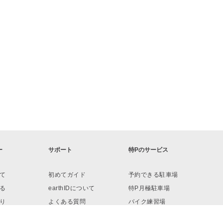
ー
サポート
特Pのサービス
て
初めてガイド
予約できる駐車場
る
earthIDについて
特P月極駐車場
り
よくある質問
バイク練習場
ロード
お問い合わせ