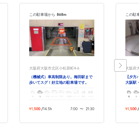
この駐車場から
868m
この駐
大阪府大阪市北区小松原町4-6
大阪府大
（機械式）車高制限あり。梅田駅まで
【夕方
歩いてスグ！好立地の駐車場です。
大阪駅
い物や
軽
コ
中型
ボックス
SUV
大型車
トラック
原付
バイク
軽
コ
¥1,500
/
14.5h
7:00
〜
21:30
¥1,500