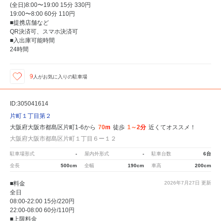
(全日)8:00〜19:00 15分 330円
19:00〜8:00 60分 110円
■提携店舗など
QR決済可、スマホ決済可
■入出庫可能時間
24時間
9
人が
お気に入りの駐車場
ID:305041614
片町１丁目第２
大阪府大阪市都島区片町1-6から
70m
徒歩
1～2分
近くてオススメ！
大阪府大阪市都島区片町１丁目６ー１２
駐車場形式
-
屋内外形式
-
駐車台数
6台
全長
500cm
全幅
190cm
車高
200cm
■料金
2026年7月27日
更新
全日
08:00-22:00 15分/220円
22:00-08:00 60分/110円
■上限料金