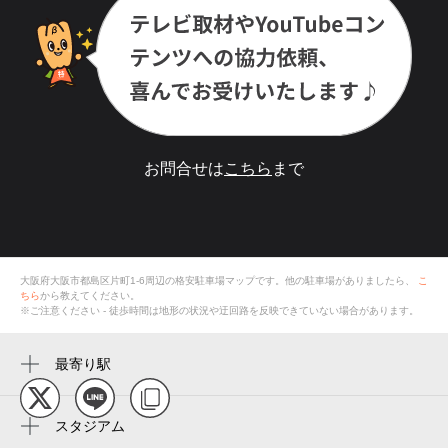
お問合せは
こちら
まで
大阪府大阪市都島区片町1-6
周辺の格安
駐車場
マップです。他の駐車場がありましたら、
こ
ちら
から教えてください。
※ご注意ください - 徒歩時間は地形の状況や迂回路を反映できていない場合があります。
最寄り駅
大阪城北詰駅
天満橋駅
スタジアム
キャプテン翼フィールド大阪梅田 in links