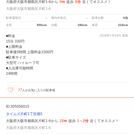
大阪府大阪市都島区片町1-6から
0m
徒歩
0分
近くてオススメ！
大阪府大阪市都島区片町1-6
駐車場形式
-
屋内外形式
-
駐車台数
6台
全長
500cm
全幅
190cm
車高
210cm
■料金
2026年7月24日
更新
15分 330円
■上限料金
駐車後5時間 上限料金1500円
■駐車サイズ
大型可 ハイルーフ可
■入出庫可能時間
24時間
27
人が
お気に入りの駐車場
ID:305056015
タイムズ片町1丁目第5
大阪府大阪市都島区片町1-6から
22m
徒歩
1～2分
近くてオススメ！
大阪府大阪市都島区片町1-6