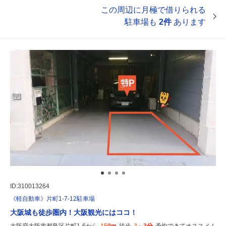
この周辺に月極で借りられる
駐車場も
2件
あります
ID:310013264
《軽自動車》片町1-7-12駐車場
大阪城も徒歩圏内！大阪観光にはココ！
大阪府大阪市都島区片町1-6から
159m
徒歩
2～3分
予約できてオススメ！