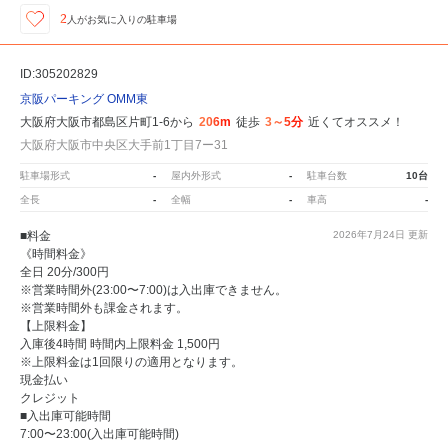
2
人が
お気に入りの駐車場
ID:305202829
京阪パーキング OMM東
大阪府大阪市都島区片町1-6から
206m
徒歩
3～5分
近くてオススメ！
大阪府大阪市中央区大手前1丁目7ー31
駐車場形式
-
屋内外形式
-
駐車台数
10台
全長
-
全幅
-
車高
-
■料金
2026年7月24日
更新
《時間料金》
全日 20分/300円
※営業時間外(23:00〜7:00)は入出庫できません。
※営業時間外も課金されます。
【上限料金】
入庫後4時間 時間内上限料金 1,500円
※上限料金は1回限りの適用となります。
現金払い
クレジット
■入出庫可能時間
7:00〜23:00(入出庫可能時間)