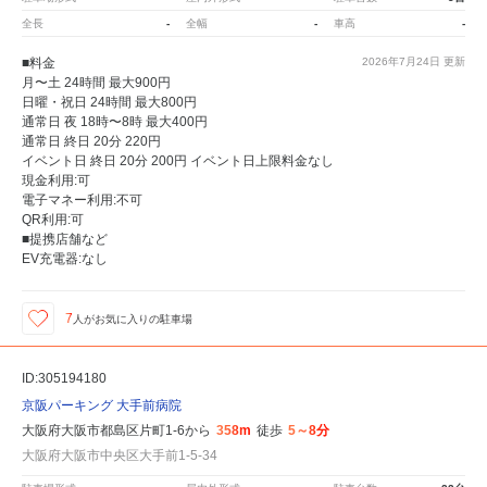
全長
-
全幅
-
車高
-
■料金
2026年7月24日
更新
月〜土 24時間 最大900円
日曜・祝日 24時間 最大800円
通常日 夜 18時〜8時 最大400円
通常日 終日 20分 220円
イベント日 終日 20分 200円 イベント日上限料金なし
現金利用:可
電子マネー利用:不可
QR利用:可
■提携店舗など
EV充電器:なし
7
人が
お気に入りの駐車場
ID:305194180
京阪パーキング 大手前病院
大阪府大阪市都島区片町1-6から
358m
徒歩
5～8分
大阪府大阪市中央区大手前1-5-34