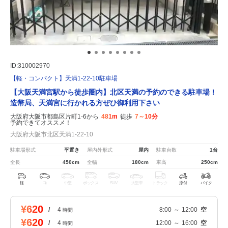
ID:310002970
【軽・コンパクト】天満1-22-10駐車場
【大阪天満宮駅から徒歩圏内】北区天満の予約のできる駐車場！
造幣局、天満宮に行かれる方ぜひ御利用下さい
大阪府大阪市都島区片町1-6から
481m
徒歩
7～10分
予約できてオススメ！
大阪府大阪市北区天満1-22-10
駐車場形式
平置き
屋内外形式
屋内
駐車台数
1台
全長
450cm
全幅
180cm
車高
250cm
軽
コ
中型
ボックス
SUV
大型車
トラック
原付
バイク
¥620
/
4
8:00
～
12:00
空
時間
¥620
/
4
12:00
～
16:00
空
時間