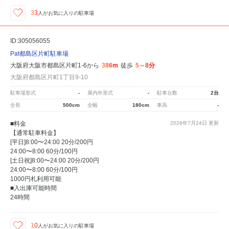
33
人が
お気に入りの駐車場
ID:305056055
Pat都島区片町駐車場
大阪府大阪市都島区片町1-6から
386m
徒歩
5～8分
大阪府都島区片町1丁目9-10
駐車場形式
-
屋内外形式
-
駐車台数
2台
全長
500cm
全幅
180cm
車高
-
■料金
2026年7月24日
更新
【通常駐車料金】
[平日]8:00〜24:00 20分/200円
24:00〜8:00 60分/100円
[土日祝]8:00〜24:00 20分/200円
24:00〜8:00 60分/100円
1000円札利用可能
■入出庫可能時間
24時間
10
人が
お気に入りの駐車場