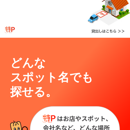
どんな
スポット名でも
探せる。