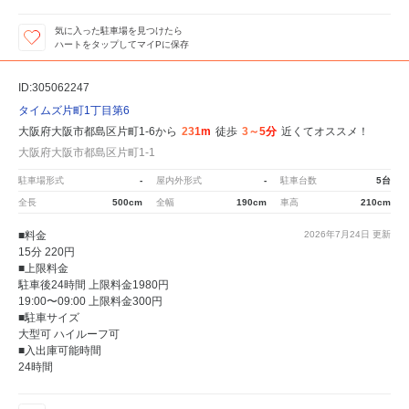
気に入った駐車場を見つけたら
ハートをタップしてマイPに保存
ID:305062247
タイムズ片町1丁目第6
大阪府大阪市都島区片町1-6から
231m
徒歩
3～5分
近くてオススメ！
大阪府大阪市都島区片町1-1
駐車場形式
-
屋内外形式
-
駐車台数
5台
全長
500cm
全幅
190cm
車高
210cm
■料金
2026年7月24日
更新
15分 220円
■上限料金
駐車後24時間 上限料金1980円
19:00〜09:00 上限料金300円
■駐車サイズ
大型可 ハイルーフ可
■入出庫可能時間
24時間