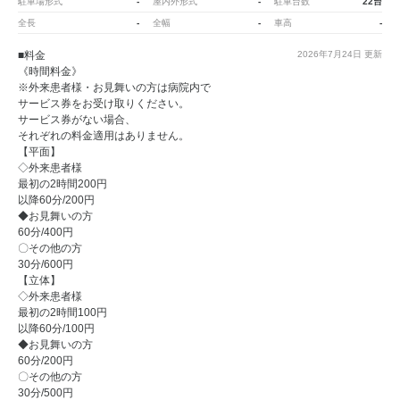
駐車場形式
-
屋内外形式
-
駐車台数
22台
全長
-
全幅
-
車高
-
■料金
2026年7月24日
更新
《時間料金》
※外来患者様・お見舞いの方は病院内で
サービス券をお受け取りください。
サービス券がない場合、
それぞれの料金適用はありません。
【平面】
◇外来患者様
最初の2時間200円
以降60分/200円
◆お見舞いの方
60分/400円
〇その他の方
30分/600円
【立体】
◇外来患者様
最初の2時間100円
以降60分/100円
◆お見舞いの方
60分/200円
〇その他の方
30分/500円