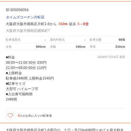
ID:305056054
タイムズコーナン片町店
大阪府大阪市都島区片町1-6から
392m
徒歩
5～8分
大阪府大阪市都島区網島町7
駐車場形式
-
屋内外形式
-
駐車台数
68台
全長
500cm
全幅
190cm
車高
210cm
■料金
2026年7月24日
更新
08:00〜21:00 30分 330円
21:00〜08:00 60分 110円
■上限料金
駐車後24時間 上限料金1540円
■駐車サイズ
大型可 ハイルーフ可
■入出庫可能時間
24時間
4
人が
お気に入りの駐車場
大阪府大阪市都島区片町1-6周辺の、土日・平日NaN時間とめても最大料金