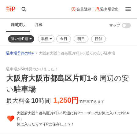
会員登録
駐車場貸出
時間貸し
月極
マップ
近い特P順
車種
今日
明日
日付
駐車場予約の特P
大阪府大阪市都島区片町1-6 近くの安い駐車場
駐車場が50件見つかりました！
大阪府大阪市都島区片町1-6
周辺の安
い
駐車場
1,250円
10
最大料金
時間
で駐車できます
大阪府大阪市都島区片町1-6周辺に特Pユーザーのお気に入りは
1964
件。
気に入ったらマイPに保存しよう！