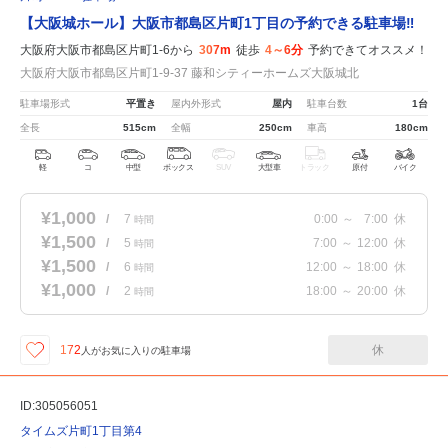
【大阪城ホール】大阪市都島区片町1丁目の予約できる駐車場‼
大阪府大阪市都島区片町1-6から
307m
徒歩
4～6分
予約できてオススメ！
大阪府大阪市都島区片町1-9-37 藤和シティーホームズ大阪城北
駐車場形式
平置き
屋内外形式
屋内
駐車台数
1台
全長
515cm
全幅
250cm
車高
180cm
軽
コ
中型
ボックス
SUV
大型車
トラック
原付
バイク
¥1,000
/
7
0:00
～
7:00
休
時間
¥1,500
/
5
7:00
～
12:00
休
時間
¥1,500
/
6
12:00
～
18:00
休
時間
¥1,000
/
2
18:00
～
20:00
休
時間
休
172
人が
お気に入りの駐車場
ID:305056051
タイムズ片町1丁目第4