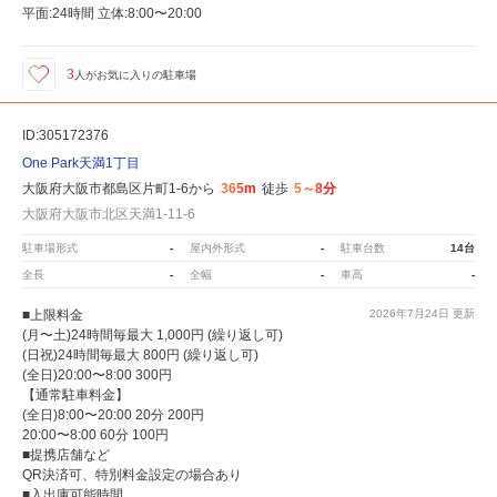
平面:24時間 立体:8:00〜20:00
3
人が
お気に入りの駐車場
ID:305172376
One Park天満1丁目
大阪府大阪市都島区片町1-6から
365m
徒歩
5～8分
大阪府大阪市北区天満1-11-6
駐車場形式
-
屋内外形式
-
駐車台数
14台
全長
-
全幅
-
車高
-
■上限料金
2026年7月24日
更新
(月〜土)24時間毎最大 1,000円 (繰り返し可)
(日祝)24時間毎最大 800円 (繰り返し可)
(全日)20:00〜8:00 300円
【通常駐車料金】
(全日)8:00〜20:00 20分 200円
20:00〜8:00 60分 100円
■提携店舗など
QR決済可、特別料金設定の場合あり
■入出庫可能時間