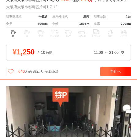
大阪府大阪市都島区片町1-7-12
駐車場形式
平置き
屋内外形式
屋内
駐車台数
1台
全長
400cm
全幅
180cm
車高
200cm
軽
コ
中型
ボックス
SUV
大型車
トラック
原付
バイク
¥1,250
/
10
11:00
～
21:00
空
時間
予約へ
640
人が
お気に入りの駐車場