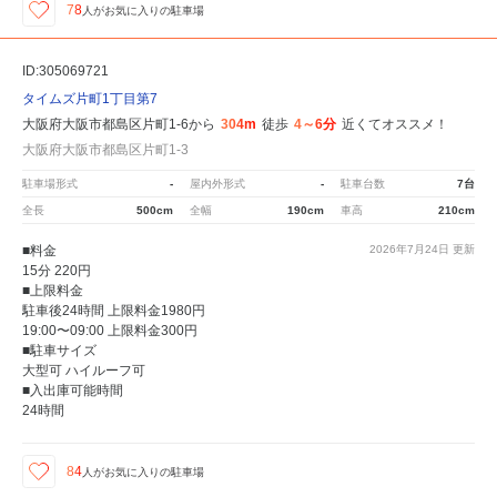
78
人が
お気に入りの駐車場
ID:305069721
タイムズ片町1丁目第7
大阪府大阪市都島区片町1-6から
304m
徒歩
4～6分
近くてオススメ！
大阪府大阪市都島区片町1-3
駐車場形式
-
屋内外形式
-
駐車台数
7台
全長
500cm
全幅
190cm
車高
210cm
■料金
2026年7月24日
更新
15分 220円
■上限料金
駐車後24時間 上限料金1980円
19:00〜09:00 上限料金300円
■駐車サイズ
大型可 ハイルーフ可
■入出庫可能時間
24時間
84
人が
お気に入りの駐車場