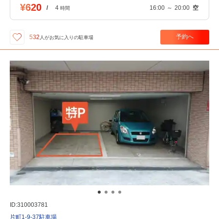
¥620
/
4
16:00
～
20:00
空
時間
予約へ
532
人が
お気に入りの駐車場
ID:310003781
片町1-9-37駐車場