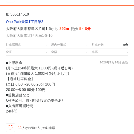
ID:305114510
One Park天満1丁目第3
大阪府大阪市都島区片町1-6から
392m
徒歩
5～8分
大阪府大阪市北区天満1-8-10
駐車場形式
-
屋内外形式
-
駐車台数
5台
全長
-
全幅
-
車高
-
■上限料金
2026年7月24日
更新
(月〜土)24時間最大 1,000円 (繰り返し可)
(日祝)24時間最大 1,000円 (繰り返し可)
【通常駐車料金】
(全日)8:00〜20:00 20分 200円
20:00〜8:00 60分 100円
■提携店舗など
QR決済可、特別料金設定の場合あり
■入出庫可能時間
24時間
11
人が
お気に入りの駐車場