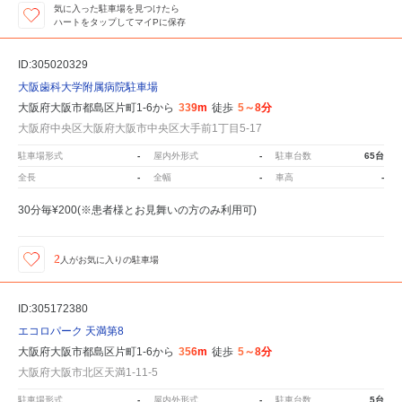
気に入った駐車場を見つけたら
ハートをタップしてマイPに保存
ID:305020329
大阪歯科大学附属病院駐車場
大阪府大阪市都島区片町1-6から
339m
徒歩
5～8分
大阪府中央区大阪府大阪市中央区大手前1丁目5-17
駐車場形式
-
屋内外形式
-
駐車台数
65台
全長
-
全幅
-
車高
-
30分毎¥200(※患者様とお見舞いの方のみ利用可)
2
人が
お気に入りの駐車場
ID:305172380
エコロパーク 天満第8
大阪府大阪市都島区片町1-6から
356m
徒歩
5～8分
大阪府大阪市北区天満1-11-5
駐車場形式
-
屋内外形式
-
駐車台数
5台