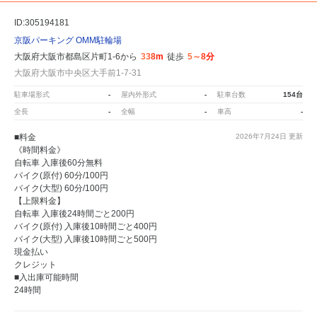
ID:305194181
京阪パーキング OMM駐輪場
大阪府大阪市都島区片町1-6から
338m
徒歩
5～8分
大阪府大阪市中央区大手前1-7-31
駐車場形式
-
屋内外形式
-
駐車台数
154台
全長
-
全幅
-
車高
-
■料金
2026年7月24日
更新
《時間料金》
自転車 入庫後60分無料
バイク(原付) 60分/100円
バイク(大型) 60分/100円
【上限料金】
自転車 入庫後24時間ごと200円
バイク(原付) 入庫後10時間ごと400円
バイク(大型) 入庫後10時間ごと500円
現金払い
クレジット
■入出庫可能時間
24時間