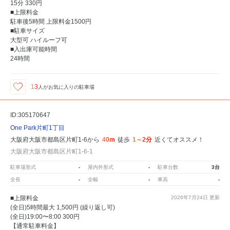
15分 330円
■上限料金
駐車後5時間 上限料金1500円
■駐車サイズ
大型可 ハイルーフ可
■入出庫可能時間
24時間
13
人が
お気に入りの駐車場
ID:305170647
One Park片町1丁目
大阪府大阪市都島区片町1-6から
40m
徒歩
1～2分
近くてオススメ！
大阪府大阪市都島区片町1-6-1
駐車場形式
-
屋内外形式
-
駐車台数
3台
全長
-
全幅
-
車高
-
■上限料金
2026年7月24日
更新
(全日)5時間最大 1,500円 (繰り返し可)
(全日)19:00〜8:00 300円
【通常駐車料金】