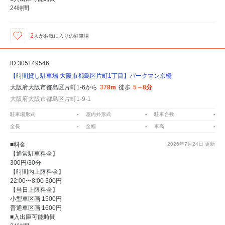
24時間
2
人が
お気に入りの駐車場
ID:305149546
【時間貸し駐車場 大阪市都島区片町1丁目】パークマン京橋
大阪府大阪市都島区片町1-6から
378m
徒歩
5～8分
大阪府大阪市都島区片町1-9-1
駐車場形式
-
屋内外形式
-
駐車台数
-
全長
-
全幅
-
車高
-
■料金
2026年7月24日
更新
【通常駐車料金】
300円/30分
【時間内上限料金】
22:00〜8:00 300円
【当日上限料金】
小型車区画 1500円
普通車区画 1600円
■入出庫可能時間