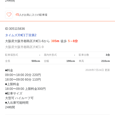
24時間
45
人が
お気に入りの駐車場
ID:305115836
タイムズ片町1丁目第2
大阪府大阪市都島区片町1-6から
385m
徒歩
5～8分
大阪府大阪市都島区片町1-9
駐車場形式
-
屋内外形式
-
駐車台数
3台
全長
500cm
全幅
190cm
車高
210cm
■料金
2026年7月24日
更新
09:00〜18:00 20分 220円
18:00〜09:00 60分 110円
■上限料金
18:00〜09:00 上限料金300円
■駐車サイズ
大型可 ハイルーフ可
■入出庫可能時間
24時間