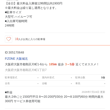
【全日】最大料金入庫後12時間以内1900円
※最大料金は繰り返し適用となります。
■駐車サイズ
大型可 ハイルーフ可
■入出庫可能時間
24時間
10
人が
お気に入りの駐車場
ID:305170648
P.ZONE 大阪城北
大阪府大阪市都島区片町1-6から
185m
徒歩
3～5分
近くてオススメ！
大阪府大阪市都島区片町1丁目7
駐車場形式
-
屋内外形式
-
駐車台数
3台
全長
-
全幅
-
車高
-
■料金
2026年7月24日
更新
最大:24hごと1500円平日 8〜20:200円/30分 20〜8:100円/60分 時間内最大
300円 サービス券使用可能