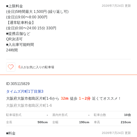
■上限料金
2026年7月24日
更新
(全日)5時間最大 1,500円 (繰り返し可)
(全日)19:00〜8:00 300円
【通常駐車料金】
(全日)0:00〜24:00 15分 330円
■提携店舗など
QR決済可
■入出庫可能時間
24時間
6
人が
お気に入りの駐車場
ID:305115829
タイムズ片町1丁目第3
大阪府大阪市都島区片町1-6から
32m
徒歩
1～2分
近くてオススメ！
大阪府大阪市都島区片町1-6
駐車場形式
-
屋内外形式
-
駐車台数
10台
全長
500cm
全幅
190cm
車高
210cm
■料金
2026年7月24日
更新