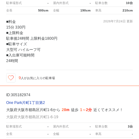
駐車場形式
-
屋内外形式
-
駐車台数
10台
全長
500cm
全幅
190cm
車高
210cm
■料金
2026年7月24日
更新
15分 330円
■上限料金
駐車後24時間 上限料金1800円
■駐車サイズ
大型可 ハイルーフ可
■入出庫可能時間
24時間
9
人が
お気に入りの駐車場
ID:305182974
One Park片町1丁目第2
大阪府大阪市都島区片町1-6から
28m
徒歩
1～2分
近くてオススメ！
大阪府大阪市都島区片町1-6-19
駐車場形式
-
屋内外形式
-
駐車台数
3台
全長
-
全幅
-
車高
-