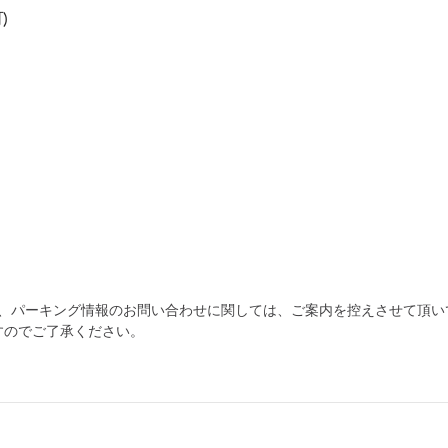
)
為、パーキング情報のお問い合わせに関しては、ご案内を控えさせて頂い
自宅
空
駐車場
で
の
き
すのでご了承ください。
を
貸出
？
しませんか
売上GET！
費用ゼロ
カンタン