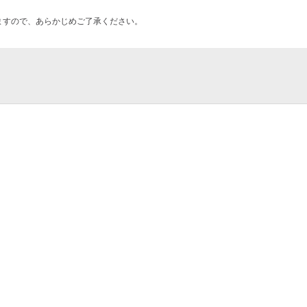
ますので、あらかじめご了承ください。
演会
社
ルスタンプラリー
ュー）ビアガーデン 屋上祭宴 天