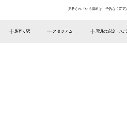
掲載されている情報は、予告なく変更
大阪城北詰駅
キャプテン翼フィールド大阪梅田 in links umeda
網島町線
祐泉寺
ピーチアフタヌーンティー
最寄り駅
スタジアム
周辺の施設・スポ
大阪ビジネスパーク駅
レンタルスタジオ ROOMS
ドーンセンター周遊謎解き 「キラリ町と不思議なつぼ
み」
谷町四丁目駅
寝屋川𣘺
OSAKAアート&amp;てづくりバザール in 京阪シティモー
京橋駅
大阪府モーターボート連盟
ル VOL.2
北浜駅
doubletree by hilton osaka castle
扇町駅
ダブルツリーbyヒルトン 大阪城