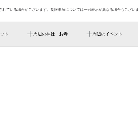
されている場合がございます。制限事項については一部表示が異なる場合もござい
天満橋駅
ジョグスタ
柳家喬太郎 なにわ独
ット
周辺の神社・お寺
周辺のイベント
大阪天満宮駅
テレビ大阪（株）(tvo) 本
水都大阪かるたデジタ
大阪城公園駅
大阪城希爾頓逸林酒店
祭屋台とBBQ（バーベキ
南森町駅
近畿社会福祉専門学校
満橋店
森ノ宮駅
大手前センチュリービル
堺筋本町駅
京橋口