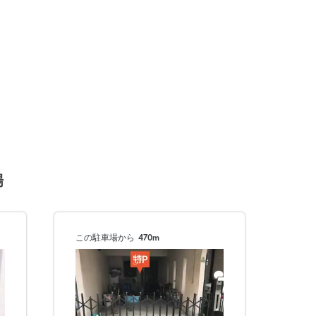
場
この駐車場から
470m
次へ