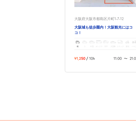
大阪府大阪市都島区片町1-7-12
大阪城も徒歩圏内！大阪観光にはコ
コ！
軽
コ
中型
ボックス
SUV
大型車
トラック
原付
バイ
¥1,250
/
10h
11:00
〜
21: