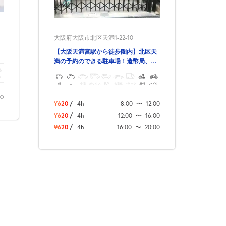
大阪府大阪市北区天満1-22-10
【大阪天満宮駅から徒歩圏内】北区天
満の予約のできる駐車場！造幣局、天
満宮に行かれる方ぜひ御利用下さい
ク
軽
コ
中型
ボックス
SUV
大型車
トラック
原付
バイク
00
¥620
/
4h
8:00
〜
12:00
¥620
/
4h
12:00
〜
16:00
¥620
/
4h
16:00
〜
20:00