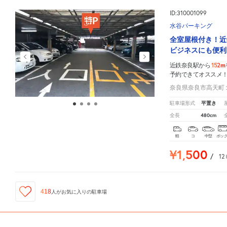
ID:310001099
水谷パーキング
全室屋根付き！近
ビジネスにも便利
152m
近鉄奈良駅から
予約できてオススメ
奈良県奈良市高天町
平置き
駐車場形式
480cm
全長
軽
コ
中型
ボッ
¥1,500
/
12
418
人が
お気に入りの駐車場