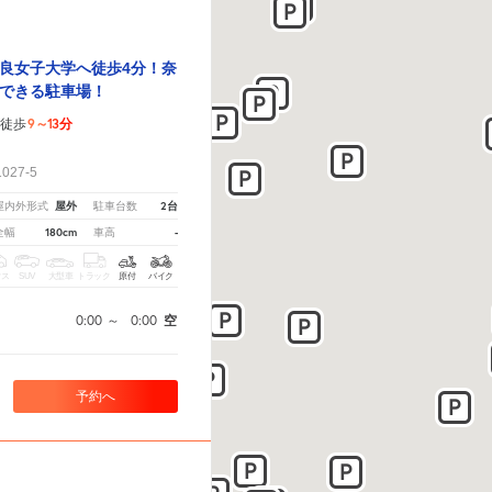
良女子大学へ徒歩4分！奈
できる駐車場！
9～13分
徒歩
！
27-5
屋外
2台
屋内外形式
駐車台数
180cm
-
全幅
車高
クス
SUV
大型車
トラック
原付
バイク
0:00
～
0:00
空
予約へ