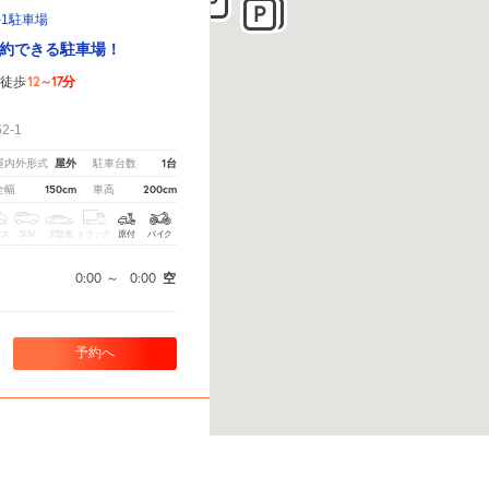
-1駐車場
約できる駐車場！
12～17分
徒歩
！
-1
屋外
1台
屋内外形式
駐車台数
150cm
200cm
全幅
車高
クス
SUV
大型車
トラック
原付
バイク
0:00
～
0:00
空
予約へ
さい。
※ご注意ください - 徒歩時間は地形の状況や迂回路を反映できていない場合があります。
ング