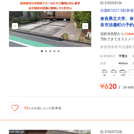
ID:310054136
法蓮町1027-5駐車場
奈良県立大学、奈
良市法蓮町の予約
666m
近鉄奈良駅から
予約できてオススメ
奈良県奈良市法蓮町10
平置き
駐車場形式
460cm
全長
軽
コ
中型
ボッ
¥620
/
24
時間
86
人が
お気に入りの駐車場
ID:310057238