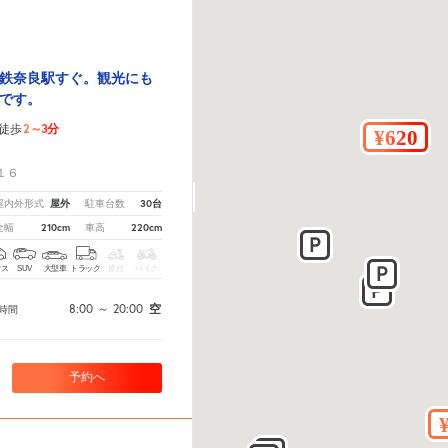
鉄奈良駅すぐ。観光にも
です。
2～3分
徒歩
！
１６
屋外
30台
屋内外形式
駐車台数
210cm
220cm
全幅
車高
クス
SUV
大型車
トラック
原付
バイク
8:00
～
20:00
空
時間
予約へ