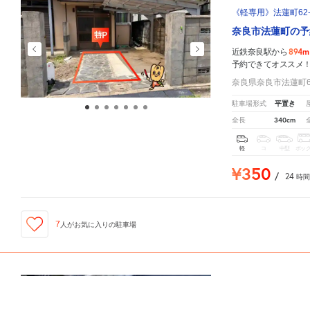
《軽専用》法蓮町62
奈良市法蓮町の予
894m
近鉄奈良駅から
予約できてオススメ
奈良県奈良市法蓮町62
平置き
駐車場形式
340cm
全長
軽
コ
中型
ボッ
¥350
/
24
時間
7
人が
お気に入りの駐車場
ID:310031812
近鉄奈良駅
周辺の格安
駐車場
マップです。他の駐車場がありましたら、
こちら
から教えてくだ
ならまち紀寺パーキ