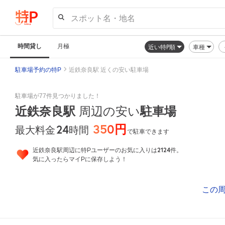
スポット名・地名
時間貸し
月極
近い特P順
車種
駐車場予約の特P
近鉄奈良駅 近くの安い駐車場
駐車場が77件見つかりました！
近鉄奈良駅
周辺の安い
駐車場
350円
24
時間
最大料金
で駐車できます
2124
近鉄奈良駅周辺に特Pユーザーのお気に入りは
件。
気に入ったらマイPに保存しよう！
この