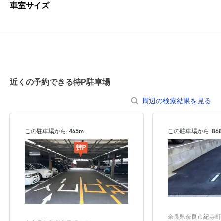
車室サイズ
近くの予約できる特P駐車場
周辺の検索結果を見る
この駐車場から
465m
この駐車場から
86
奈良県奈良市紀寺町9