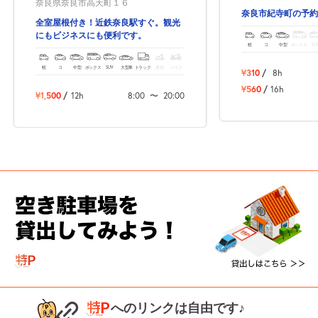
奈良県奈良市高天町１６
奈良市紀寺町の予約
全室屋根付き！近鉄奈良駅すぐ。観光
にもビジネスにも便利です。
軽
コ
中型
ボックス
SU
軽
コ
中型
ボックス
SUV
大型車
トラック
原付
バイク
¥310
/
8h
¥560
/
16h
¥1,500
/
12h
8:00
〜
20:00
へのリンクは自由です♪