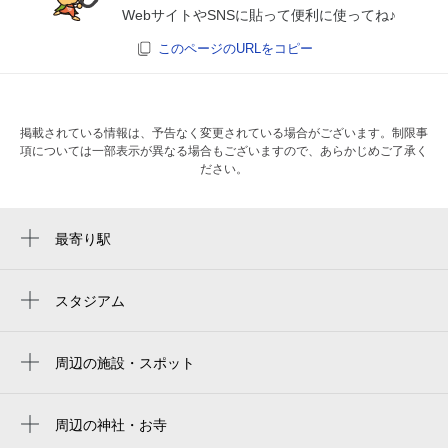
WebサイトやSNSに貼って便利に使ってね♪
このページのURLをコピー
掲載されている情報は、予告なく変更されている場合がございます。制限事
項については一部表示が異なる場合もございますので、あらかじめご了承く
ださい。
最寄り駅
近鉄奈良駅
奈良駅
スタジアム
周辺にスタジアムが見つかりませんでした。
京終駅
周辺の施設・スポット
ディアーゲストハウス
奈良市立椿井小学校
周辺の神社・お寺
隼神社