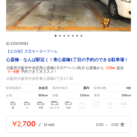
ID:310015983
【土日祝】大宝モータープール
心斎橋・なんば駅近く！東心斎橋1丁目の予約のできる駐車場！
325m
大阪府大阪市中央区西心斎橋1-5-5アーバンBLD.心斎橋から
徒歩
5～8分
予約できてオススメ！
大阪府大阪市中央区東心斎橋1丁目17-30
自走式
屋内
4台
駐車場形式
屋内外形式
駐車台数
500cm
220cm
200cm
全長
全幅
車高
軽
コ
中型
ボックス
SUV
大型車
トラック
原付
バイク
¥2,700
/
24
0:00
～
0:00
空
時間