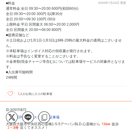
■料金
2026年7月24日
更新
通常料金:全日 09:30〜20:00 600円(初回60分)
全日 09:30〜20:00 300円 /以降30分
全日 20:00〜09:30 100円 /30分
上限料金:平日 区間最大 06:00〜20:00 2,000円
全日 区間最大 20:00〜06:00 800円
■提携店舗など
※土日祝および1月1日-1月3日は6時-20時の最大料金の適用はございませ
ん。
※本駐車場はインボイス対応の領収書が発行されます。
※料金は予告なく変更することがございます。
※金券類(現金チャージ等含む)については駐車場サービスの対象外となりま
す。
■入出庫可能時間
24時間
1
人が
お気に入りの駐車場
ID:305111872
BIG STEP(ビッグステップ)駐車場
136m
大阪府大阪市中央区西心斎橋1-5-5アーバンBLD.心斎橋から
徒歩
2～3分
近くてオススメ！