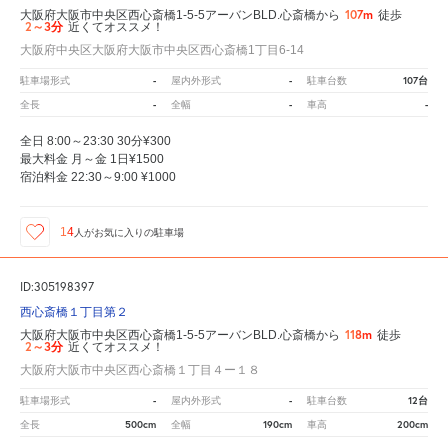
107m
大阪府大阪市中央区西心斎橋1-5-5アーバンBLD.心斎橋から
徒歩
2～3分
近くてオススメ！
大阪府中央区大阪府大阪市中央区西心斎橋1丁目6-14
-
-
107台
駐車場形式
屋内外形式
駐車台数
-
-
-
全長
全幅
車高
全日 8:00～23:30 30分¥300
最大料金 月～金 1日¥1500
宿泊料金 22:30～9:00 ¥1000
14
人が
お気に入りの駐車場
ID:305198397
西心斎橋１丁目第２
118m
大阪府大阪市中央区西心斎橋1-5-5アーバンBLD.心斎橋から
徒歩
2～3分
近くてオススメ！
大阪府大阪市中央区西心斎橋１丁目４ー１８
-
-
12台
駐車場形式
屋内外形式
駐車台数
500cm
190cm
200cm
全長
全幅
車高