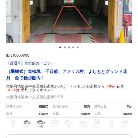
ID:310000900
《普通車》御堂筋カーピット
（機械式）道頓堀、千日前、アメリカ村、よしもとグランド花
月 全て徒歩圏内！
310m
大阪府大阪市中央区西心斎橋1-5-5アーバンBLD.心斎橋から
徒歩
4～6分
予約できてオススメ！
大阪府大阪市中央区西心斎橋2-5-5
機械式
屋内
5台
駐車場形式
屋内外形式
駐車台数
530cm
205cm
155cm
全長
全幅
車高
軽
コ
中型
ボックス
SUV
大型車
トラック
原付
バイク