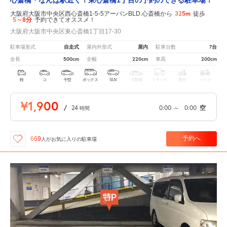
心斎橋・なんば駅近く！東心斎橋1丁目の予約のできる駐車場！
325m
大阪府大阪市中央区西心斎橋1-5-5アーバンBLD.心斎橋から
徒歩
5～8分
予約できてオススメ！
大阪府大阪市中央区東心斎橋1丁目17-30
自走式
屋内
7台
駐車場形式
屋内外形式
駐車台数
500cm
220cm
200cm
全長
全幅
車高
軽
コ
中型
ボックス
SUV
大型車
トラック
原付
バイク
¥1,900
/
24
0:00
～
0:00
空
時間
予約へ
669
人が
お気に入りの駐車場