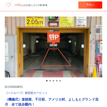
予約へ
1451
人が
お気に入りの駐車場
ID:310000893
《ハイルーフ》御堂筋カーピット
（機械式）道頓堀、千日前、アメリカ村、よしもとグランド花
月 全て徒歩圏内！