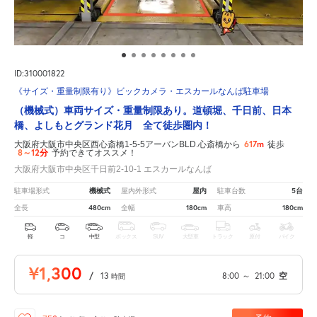
ID:310001822
《サイズ・重量制限有り》ビックカメラ・エスカールなんば駐車場
（機械式）車両サイズ・重量制限あり。道頓堀、千日前、日本
橋、よしもとグランド花月 全て徒歩圏内！
617m
大阪府大阪市中央区西心斎橋1-5-5アーバンBLD.心斎橋から
徒歩
8～12分
予約できてオススメ！
大阪府大阪市中央区千日前2-10-1 エスカールなんば
機械式
屋内
5台
駐車場形式
屋内外形式
駐車台数
480cm
180cm
180cm
全長
全幅
車高
軽
コ
中型
ボックス
SUV
大型車
トラック
原付
バイク
¥1,300
/
13
8:00
～
21:00
空
時間