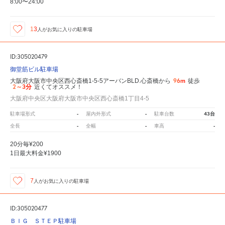
8:00〜24:00
13
人が
お気に入りの駐車場
ID:305020479
御堂筋ビル駐車場
96m
大阪府大阪市中央区西心斎橋1-5-5アーバンBLD.心斎橋から
徒歩
2～3分
近くてオススメ！
大阪府中央区大阪府大阪市中央区西心斎橋1丁目4-5
-
-
43台
駐車場形式
屋内外形式
駐車台数
-
-
-
全長
全幅
車高
20分毎¥200
1日最大料金¥1900
7
人が
お気に入りの駐車場
ID:305020477
ＢＩＧ ＳＴＥＰ駐車場