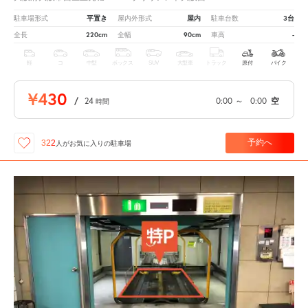
平置き
屋内
3台
駐車場形式
屋内外形式
駐車台数
220cm
90cm
-
全長
全幅
車高
軽
コ
中型
ボックス
SUV
大型車
トラック
原付
バイク
¥430
/
24
0:00
～
0:00
空
時間
予約へ
322
人が
お気に入りの駐車場