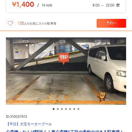
¥1,400
/
14
8:00
～
22:00
空
時間
予約へ
725
人が
お気に入りの駐車場
ID:310037413
【平日】大宝モータープール