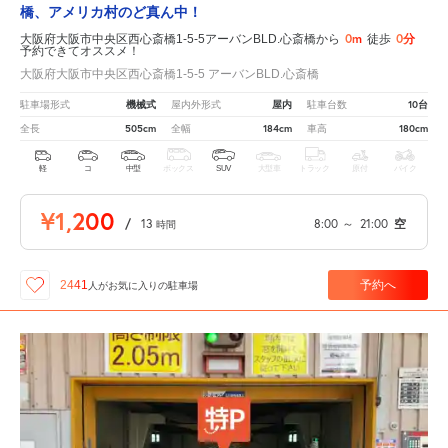
橋、アメリカ村のど真ん中！
0m
0分
大阪府大阪市中央区西心斎橋1-5-5アーバンBLD.心斎橋から
徒歩
予約できてオススメ！
大阪府大阪市中央区西心斎橋1-5-5 アーバンBLD.心斎橋
機械式
屋内
10台
駐車場形式
屋内外形式
駐車台数
505cm
184cm
180cm
全長
全幅
車高
軽
コ
中型
ボックス
SUV
大型車
トラック
原付
バイク
¥1,200
/
13
8:00
～
21:00
空
時間
予約へ
2441
人が
お気に入りの駐車場