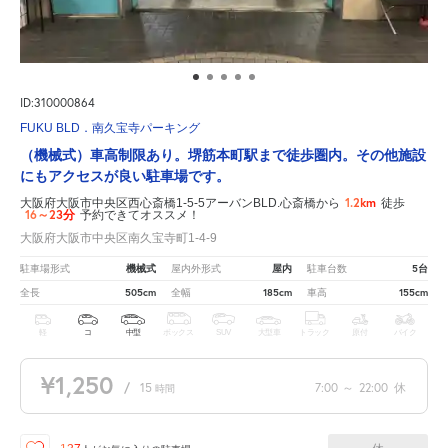
ID:310000864
FUKU BLD．南久宝寺パーキング
（機械式）車高制限あり。堺筋本町駅まで徒歩圏内。その他施設
にもアクセスが良い駐車場です。
1.2km
大阪府大阪市中央区西心斎橋1-5-5アーバンBLD.心斎橋から
徒歩
16～23分
予約できてオススメ！
大阪府大阪市中央区南久宝寺町1-4-9
機械式
屋内
5台
駐車場形式
屋内外形式
駐車台数
505cm
185cm
155cm
全長
全幅
車高
軽
コ
中型
ボックス
SUV
大型車
トラック
原付
バイク
¥1,250
/
15
7:00
～
22:00
休
時間