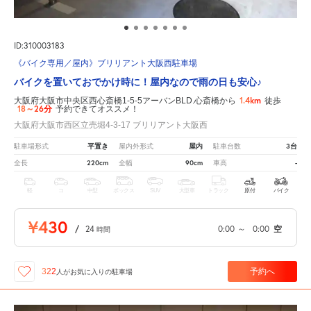
ID:310003183
《バイク専用／屋内》ブリリアント大阪西駐車場
バイクを置いておでかけ時に！屋内なので雨の日も安心♪
1.4km
大阪府大阪市中央区西心斎橋1-5-5アーバンBLD.心斎橋から
徒歩
18～26分
予約できてオススメ！
大阪府大阪市西区立売堀4-3-17 ブリリアント大阪西
平置き
屋内
3台
駐車場形式
屋内外形式
駐車台数
220cm
90cm
-
全長
全幅
車高
軽
コ
中型
ボックス
SUV
大型車
トラック
原付
バイク
¥430
/
24
0:00
～
0:00
空
時間
予約へ
322
人が
お気に入りの駐車場