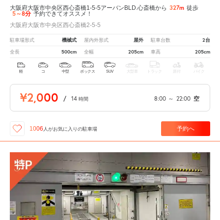
327m
大阪府大阪市中央区西心斎橋1-5-5アーバンBLD.心斎橋から
徒歩
5～8分
予約できてオススメ！
大阪府大阪市中央区西心斎橋2-5-5
機械式
屋外
2台
駐車場形式
屋内外形式
駐車台数
500cm
205cm
205cm
全長
全幅
車高
軽
コ
中型
ボックス
SUV
大型車
トラック
原付
バイク
¥2,000
/
14
8:00
～
22:00
空
時間
予約へ
1006
人が
お気に入りの駐車場