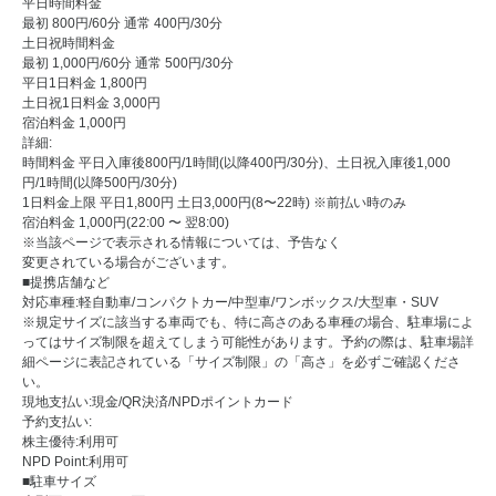
平日時間料金
最初 800円/60分 通常 400円/30分
土日祝時間料金
最初 1,000円/60分 通常 500円/30分
平日1日料金 1,800円
土日祝1日料金 3,000円
宿泊料金 1,000円
詳細:
時間料金 平日入庫後800円/1時間(以降400円/30分)、土日祝入庫後1,000
円/1時間(以降500円/30分)
1日料金上限 平日1,800円 土日3,000円(8〜22時) ※前払い時のみ
宿泊料金 1,000円(22:00 〜 翌8:00)
※当該ページで表示される情報については、予告なく
変更されている場合がございます。
■提携店舗など
対応車種:軽自動車/コンパクトカー/中型車/ワンボックス/大型車・SUV
※規定サイズに該当する車両でも、特に高さのある車種の場合、駐車場によ
ってはサイズ制限を超えてしまう可能性があります。予約の際は、駐車場詳
細ページに表記されている「サイズ制限」の「高さ」を必ずご確認くださ
い。
現地支払い:現金/QR決済/NPDポイントカード
予約支払い:
株主優待:利用可
NPD Point:利用可
■駐車サイズ