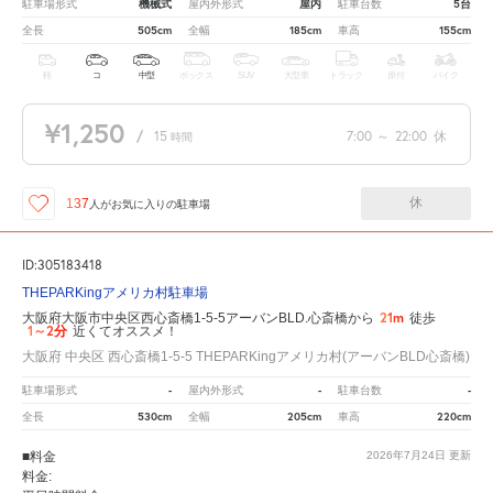
機械式
屋内
5台
駐車場形式
屋内外形式
駐車台数
505cm
185cm
155cm
全長
全幅
車高
軽
コ
中型
ボックス
SUV
大型車
トラック
原付
バイク
¥1,250
/
15
7:00
～
22:00
休
時間
休
137
人が
お気に入りの駐車場
ID:305183418
THEPARKingアメリカ村駐車場
21m
大阪府大阪市中央区西心斎橋1-5-5アーバンBLD.心斎橋から
徒歩
1～2分
近くてオススメ！
大阪府 中央区 西心斎橋1-5-5 THEPARKingアメリカ村(アーバンBLD心斎橋)
-
-
-
駐車場形式
屋内外形式
駐車台数
530cm
205cm
220cm
全長
全幅
車高
■料金
2026年7月24日
更新
料金: