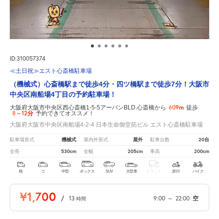
ID:310057374
≪土日祝≫エスト心斎橋駐車場
（機械式）心斎橋駅まで徒歩4分・四ツ橋駅まで徒歩7分！大阪市
中央区南船場4丁目の予約駐車場！
609m
大阪府大阪市中央区西心斎橋1-5-5アーバンBLD.心斎橋から
徒歩
8～12分
予約できてオススメ！
大阪府大阪市中央区南船場4-2-4 日本生命御堂筋ビル エスト心斎橋駐車場
機械式
屋外
20台
駐車場形式
屋内外形式
駐車台数
530cm
205cm
200cm
全長
全幅
車高
軽
コ
中型
ボックス
SUV
大型車
トラック
原付
バイク
¥1,700
/
13
9:00
～
22:00
空
時間