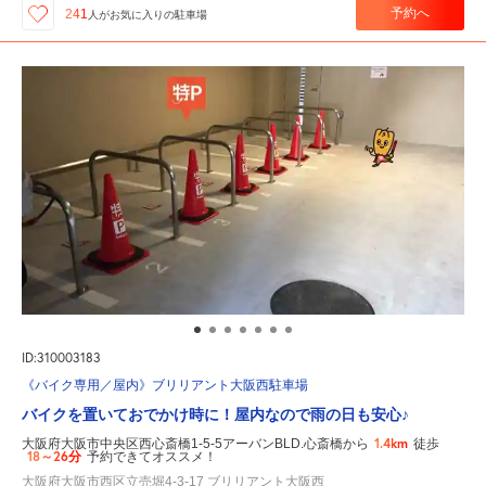
予約へ
241
人が
お気に入りの駐車場
ID:310003183
《バイク専用／屋内》ブリリアント大阪西駐車場
バイクを置いておでかけ時に！屋内なので雨の日も安心♪
1.4km
大阪府大阪市中央区西心斎橋1-5-5アーバンBLD.心斎橋から
徒歩
18～26分
予約できてオススメ！
大阪府大阪市西区立売堀4-3-17 ブリリアント大阪西