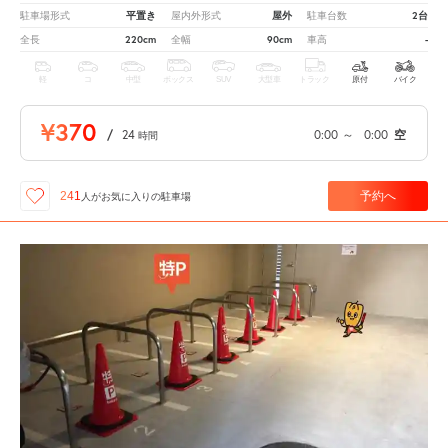
平置き
屋外
2台
駐車場形式
屋内外形式
駐車台数
220cm
90cm
-
全長
全幅
車高
軽
コ
中型
ボックス
SUV
大型車
トラック
原付
バイク
¥370
/
24
0:00
～
0:00
空
時間
予約へ
241
人が
お気に入りの駐車場