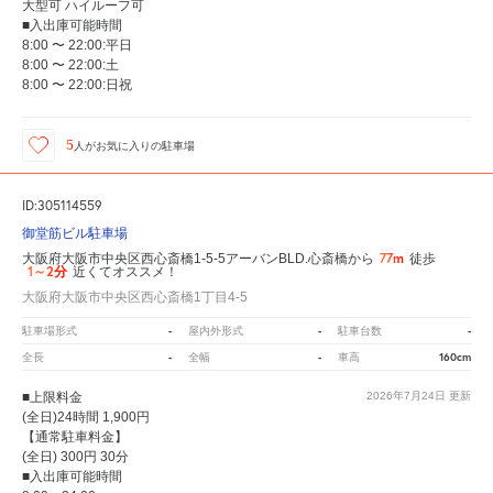
大型可 ハイルーフ可
■入出庫可能時間
8:00 〜 22:00:平日
8:00 〜 22:00:土
8:00 〜 22:00:日祝
5
人が
お気に入りの駐車場
ID:305114559
御堂筋ビル駐車場
77m
大阪府大阪市中央区西心斎橋1-5-5アーバンBLD.心斎橋から
徒歩
1～2分
近くてオススメ！
大阪府大阪市中央区西心斎橋1丁目4-5
-
-
-
駐車場形式
屋内外形式
駐車台数
-
-
160cm
全長
全幅
車高
■上限料金
2026年7月24日
更新
(全日)24時間 1,900円
【通常駐車料金】
(全日) 300円 30分
■入出庫可能時間