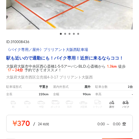
ID:310008436
《バイク専用／屋外》ブリリアント大阪西駐車場
駅も近いので通勤にも！バイク専用！近所に来るならココ！
1.3km
大阪府大阪市中央区西心斎橋1-5-5アーバンBLD.心斎橋から
徒歩
17～24分
予約できてオススメ！
大阪府大阪市西区立売堀4-3-17 ブリリアント大阪西
平置き
屋外
2台
駐車場形式
屋内外形式
駐車台数
220cm
90cm
-
全長
全幅
車高
軽
コ
中型
ボックス
SUV
大型車
トラック
原付
バイク
¥370
/
24
0:00
～
0:00
空
時間