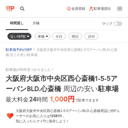
会員登録
駐車場貸出
時間貸し
月極
マップ
近い特P順
車種
今日
明日
日付
駐車場予約の特P
大阪府大阪市中央区西心斎橋1-5-5アーバンBLD.心斎
橋 近くの安い駐車場
駐車場が50件見つかりました！
大阪府大阪市中央区西心斎橋1-5-5ア
ーバンBLD.心斎橋
駐車場
周辺の安い
1,000円
24
時間
最大料金
で駐車できます
大阪府大阪市中央区西心斎橋1-5-5アーバンBLD.心斎橋周辺に特Pユ
12581
ーザーのお気に入りは
件。
気に入ったらマイPに保存しよう！