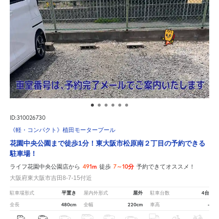
ID:310026730
《軽・コンパクト》植田モータープール
花園中央公園まで徒歩1分！東大阪市松原南２丁目の予約できる
駐車場！
491m
7～10分
ライフ花園中央公園店から
徒歩
予約できてオススメ！
大阪府東大阪市吉田8-7-15付近
平置き
屋外
4台
駐車場形式
屋内外形式
駐車台数
480cm
220cm
-
全長
全幅
車高