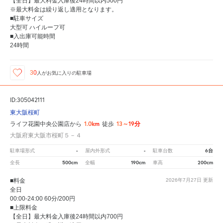
【全日】最大料金入庫後24時間以内500円
※最大料金は繰り返し適用となります。
■駐車サイズ
大型可 ハイルーフ可
■入出庫可能時間
24時間
30
人が
お気に入りの駐車場
ID:305042111
東大阪桜町
1.0km
13～19分
ライフ花園中央公園店から
徒歩
大阪府東大阪市桜町５－４
-
-
6台
駐車場形式
屋内外形式
駐車台数
500cm
190cm
200cm
全長
全幅
車高
■料金
2026年7月27日
更新
全日
00:00-24:00 60分/200円
■上限料金
【全日】最大料金入庫後24時間以内700円