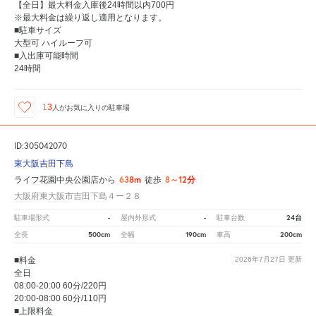
【全日】最大料金入庫後24時間以内700円
※最大料金は繰り返し適用となります。
■駐車サイズ
大型可 ハイルーフ可
■入出庫可能時間
24時間
13
人が
お気に入りの駐車場
ID:305042070
東大阪吉田下島
638m
8～12分
ライフ花園中央公園店から
徒歩
大阪府東大阪市吉田下島４ー２８
-
-
24台
駐車場形式
屋内外形式
駐車台数
500cm
190cm
200cm
全長
全幅
車高
■料金
2026年7月27日
更新
全日
08:00-20:00 60分/220円
20:00-08:00 60分/110円
■上限料金