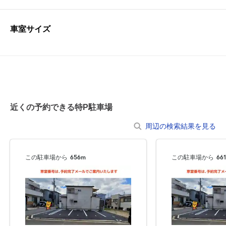
車室サイズ
近くの予約できる特P駐車場
周辺の検索結果を見る
この駐車場から
656m
この駐車場から
66