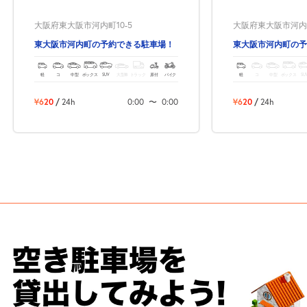
大阪府東大阪市河内町10-5
大阪府東大阪市河内町
東大阪市河内町の予約できる駐車場！
東大阪市河内町の予
軽
コ
中型
ボックス
SUV
大型車
トラック
原付
バイク
軽
コ
中型
ボックス
SU
¥620
/
24h
0:00
〜
0:00
¥620
/
24h