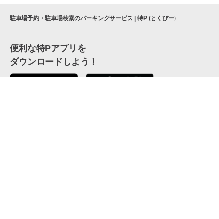
駐車場予約・駐車場検索のパーキングサービス | 特P (とくぴー)
便利な特Pアプリを
ダウンロードしよう！
ここから「インストール」して、便利な特Pアプリを
公式 X
GETしよう
公式 Facebook
特P