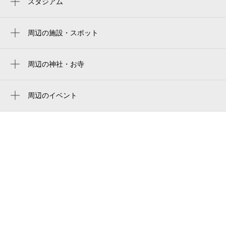
スタジアム
多目的球技広場（トライスタジアム）
枚岡駅
東大阪市花園ラグビー場
周辺の施設・スポット
額田駅
瓢箪山郵便局
hanazono rugby stadium
ダンケ
周辺の神社・お寺
花園中央公園 第2グラウンド
薬蓮寺
（株）松竹不動産
東大阪市花園ラグビー場 第2グラウンド
周辺のイベント
旭町第１公園
富士山登山
東阪社葬儀式場マイホール
マジシャンアミティーのゆかいなマジック
むすび
ショー
枚岡警察署瓢箪山駅前交番
宇宙船ドリーム号の大冒険～迷子の星座を
探し出せ！～
鷹殿第２公園
アンサンブルレネット 五感で楽しむコン
瓢箪山劇場
サート
イオンフードスタイル 瓢箪山店
灯ホール