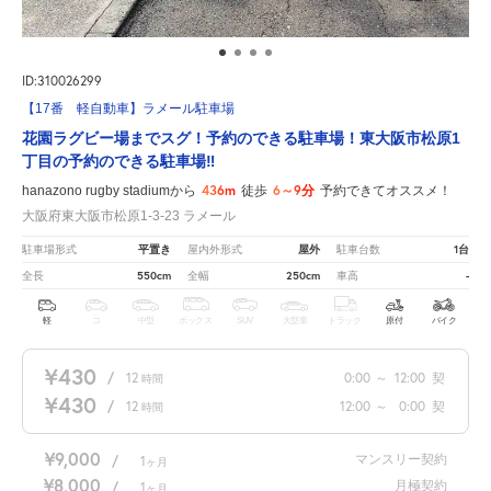
ID:310026299
【17番 軽自動車】ラメール駐車場
花園ラグビー場までスグ！予約のできる駐車場！東大阪市松原1
丁目の予約のできる駐車場‼
436m
6～9分
hanazono rugby stadiumから
徒歩
予約できてオススメ！
大阪府東大阪市松原1-3-23 ラメール
平置き
屋外
1台
駐車場形式
屋内外形式
駐車台数
550cm
250cm
-
全長
全幅
車高
軽
コ
中型
ボックス
SUV
大型車
トラック
原付
バイク
¥430
/
12
0:00
～
12:00
契
時間
¥430
/
12
12:00
～
0:00
契
時間
¥9,000
マンスリー契約
/
1
ヶ月
¥8,000
月極契約
/
1
ヶ月