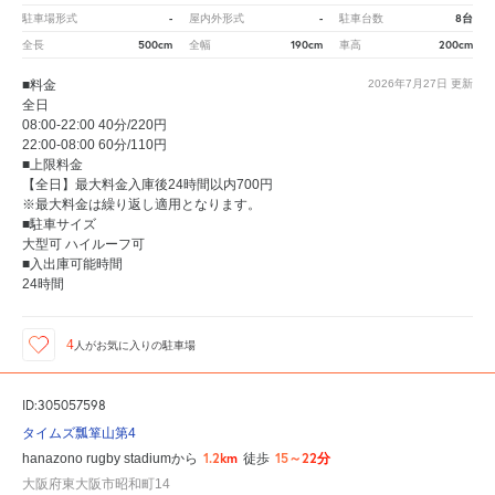
-
-
8台
駐車場形式
屋内外形式
駐車台数
500cm
190cm
200cm
全長
全幅
車高
■料金
2026年7月27日
更新
全日
08:00-22:00 40分/220円
22:00-08:00 60分/110円
■上限料金
【全日】最大料金入庫後24時間以内700円
※最大料金は繰り返し適用となります。
■駐車サイズ
大型可 ハイルーフ可
■入出庫可能時間
24時間
4
人が
お気に入りの駐車場
ID:305057598
タイムズ瓢箪山第4
1.2km
15～22分
hanazono rugby stadiumから
徒歩
大阪府東大阪市昭和町14