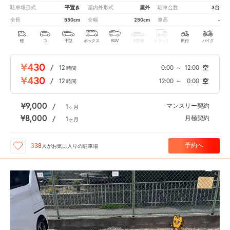
平置き
屋外
3台
駐車場形式
屋内外形式
駐車台数
550cm
250cm
-
全長
全幅
車高
軽
コ
中型
ボックス
SUV
大型車
トラック
原付
バイク
¥430
/
12
0:00
～
12:00
空
時間
¥430
/
12
12:00
～
0:00
空
時間
¥9,000
マンスリー契約
/
1
ヶ月
¥8,000
月極契約
/
1
ヶ月
予約へ
338
人が
お気に入りの駐車場