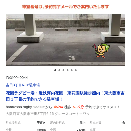
ID:310040044
吉田3丁目6-16駐車場
花園ラグビー場・近鉄河内花園 東花園駅徒歩圏内！東大阪市吉
田３丁目の予約できる駐車場！
462m
6～9分
hanazono rugby stadiumから
徒歩
予約できてオススメ！
大阪府東大阪市吉田3丁目6-16 グレースコートクワタ
平置き
屋内
1台
駐車場形式
屋内外形式
駐車台数
480cm
210cm
-
全長
全幅
車高