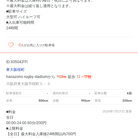
※最大料金は入庫時の曜日・祝日により異なります。
※最大料金は繰り返し適用となります。
■駐車サイズ
大型可 ハイルーフ可
■入出庫可能時間
24時間
6
人が
お気に入りの駐車場
ID:305042111
東大阪桜町
902m
12～17分
hanazono rugby stadiumから
徒歩
大阪府東大阪市桜町５－４
-
-
6台
駐車場形式
屋内外形式
駐車台数
500cm
190cm
200cm
全長
全幅
車高
■料金
2026年7月27日
更新
全日
00:00-24:00 60分/200円
■上限料金
【全日】最大料金入庫後24時間以内700円