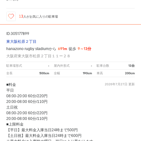
13
人が
お気に入りの駐車場
ID:305177899
東大阪松原２丁目
691m
9～13分
hanazono rugby stadiumから
徒歩
大阪府東大阪市松原２丁目１１ー２８
-
-
13台
駐車場形式
屋内外形式
駐車台数
500cm
190cm
200cm
全長
全幅
車高
■料金
2026年7月27日
更新
平日
08:00-20:00 60分/220円
20:00-08:00 60分/110円
土日祝
08:00-20:00 60分/220円
20:00-08:00 60分/110円
■上限料金
【平日】最大料金入庫当日24時まで500円
【土日祝】最大料金入庫当日24時まで600円