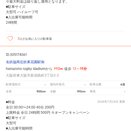
※最大料金は繰り返し適用となります。
■駐車サイズ
大型可 ハイルーフ可
■入出庫可能時間
24時間
3
人が
お気に入りの駐車場
ID:305174061
名鉄協商近鉄東花園駅南
992m
13～19分
hanazono rugby stadiumから
徒歩
大阪府東大阪市新池島町3丁目3-3
-
-
6台
駐車場形式
屋内外形式
駐車台数
500cm
190cm
-
全長
全幅
車高
■料金
2026年7月24日
更新
全日 00:00〜24:00 40分 200円
上限料金 全日 24時間 500円 ※オープンキャンペーン
■駐車サイズ
大型可
■入出庫可能時間