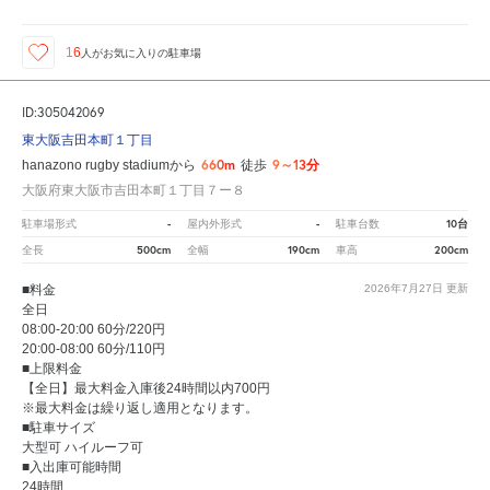
16
人が
お気に入りの駐車場
ID:305042069
東大阪吉田本町１丁目
660m
9～13分
hanazono rugby stadiumから
徒歩
大阪府東大阪市吉田本町１丁目７ー８
-
-
10台
駐車場形式
屋内外形式
駐車台数
500cm
190cm
200cm
全長
全幅
車高
■料金
2026年7月27日
更新
全日
08:00-20:00 60分/220円
20:00-08:00 60分/110円
■上限料金
【全日】最大料金入庫後24時間以内700円
※最大料金は繰り返し適用となります。
■駐車サイズ
大型可 ハイルーフ可
■入出庫可能時間
24時間