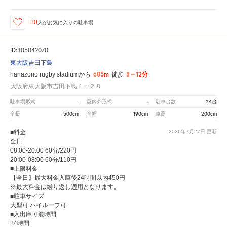
30
人が
お気に入りの駐車場
ID:305042070
東大阪吉田下島
605m
8～12分
hanazono rugby stadiumから
徒歩
大阪府東大阪市吉田下島４ー２８
-
-
24台
駐車場形式
屋内外形式
駐車台数
500cm
190cm
200cm
全長
全幅
車高
■料金
2026年7月27日
更新
全日
08:00-20:00 60分/220円
20:00-08:00 60分/110円
■上限料金
【全日】最大料金入庫後24時間以内450円
※最大料金は繰り返し適用となります。
■駐車サイズ
大型可 ハイルーフ可
■入出庫可能時間
24時間