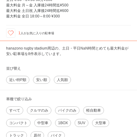
最大料金 月～金 入庫後24時間迄¥500
最大料金 土日祝 入庫後24時間迄¥600
最大料金 全日 18:00～8:00 ¥300
1
人が
お気に入りの駐車場
hanazono rugby stadium周辺の、土日・平日NaN時間とめても最大料金が
安い駐車場を8件表示しています。
並び替え
近い特P順
安い順
人気順
車種で絞り込み
すべて
クルマのみ
バイクのみ
軽自動車
コンパクト
中型車
1BOX
SUV
大型車
トラック
原付
バイク