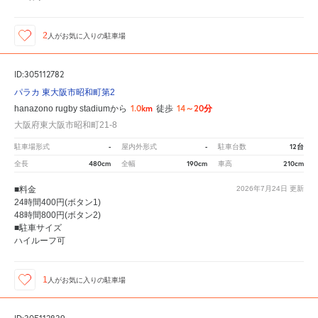
2
人が
お気に入りの駐車場
ID:305112782
パラカ 東大阪市昭和町第2
1.0km
14～20分
hanazono rugby stadiumから
徒歩
大阪府東大阪市昭和町21-8
-
-
12台
駐車場形式
屋内外形式
駐車台数
480cm
190cm
210cm
全長
全幅
車高
■料金
2026年7月24日
更新
24時間400円(ボタン1)
48時間800円(ボタン2)
■駐車サイズ
ハイルーフ可
1
人が
お気に入りの駐車場