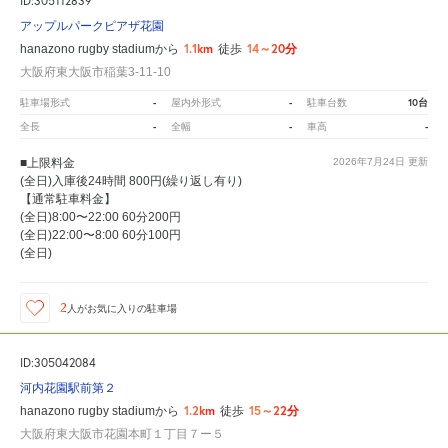
ID:305112839
アップルパークピアザ花園
1.1km
14～20分
hanazono rugby stadiumから
徒歩
大阪府東大阪市稲葉3-11-10
-
-
10台
駐車場形式
屋内外形式
駐車台数
-
-
-
全長
全幅
車高
■上限料金
2026年7月24日
更新
(全日)入庫後24時間 800円(繰り返し有り)
【通常駐車料金】
(全日)8:00〜22:00 60分200円
(全日)22:00〜8:00 60分100円
(全日)
2
人が
お気に入りの駐車場
ID:305042084
河内花園駅前第２
1.2km
15～22分
hanazono rugby stadiumから
徒歩
大阪府東大阪市花園本町１丁目７ー５