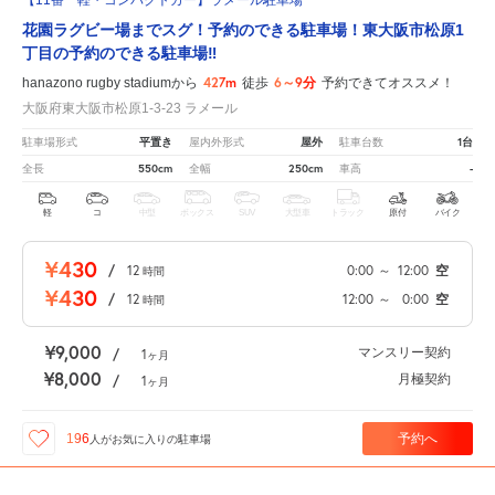
花園ラグビー場までスグ！予約のできる駐車場！東大阪市松原1
丁目の予約のできる駐車場‼
427m
6～9分
hanazono rugby stadiumから
徒歩
予約できてオススメ！
大阪府東大阪市松原1-3-23 ラメール
平置き
屋外
1台
駐車場形式
屋内外形式
駐車台数
550cm
250cm
-
全長
全幅
車高
軽
コ
中型
ボックス
SUV
大型車
トラック
原付
バイク
¥430
/
12
0:00
～
12:00
空
時間
¥430
/
12
12:00
～
0:00
空
時間
¥9,000
マンスリー契約
/
1
ヶ月
¥8,000
月極契約
/
1
ヶ月
予約へ
196
人が
お気に入りの駐車場