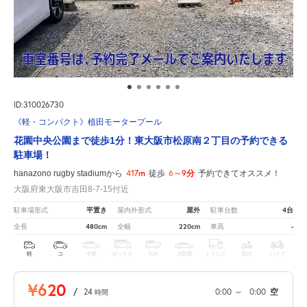
ID:310026730
《軽・コンパクト》植田モータープール
花園中央公園まで徒歩1分！東大阪市松原南２丁目の予約できる
駐車場！
417m
6～9分
hanazono rugby stadiumから
徒歩
予約できてオススメ！
大阪府東大阪市吉田8-7-15付近
平置き
屋外
4台
駐車場形式
屋内外形式
駐車台数
480cm
220cm
-
全長
全幅
車高
軽
コ
中型
ボックス
SUV
大型車
トラック
原付
バイク
¥620
/
24
0:00
～
0:00
空
時間