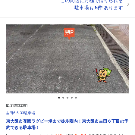
この周辺に月極で借りられる
駐車場も
5件
あります
ID:310032381
吉田6-6-33駐車場
東大阪市花園ラグビー場まで徒歩圏内！東大阪市吉田６丁目の予
約できる駐車場！