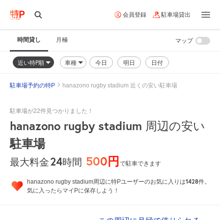
会員登録
駐車場貸出
時間貸し
月極
マップ
近い特P順
車種
今日
明日
日付
駐車場予約の特P
hanazono rugby stadium 近くの安い駐車場
駐車場が22件見つかりました！
hanazono rugby stadium
周辺の安い
駐車場
500円
24
時間
最大料金
で駐車できます
1428
hanazono rugby stadium周辺に特Pユーザーのお気に入りは
件。
気に入ったらマイPに保存しよう！