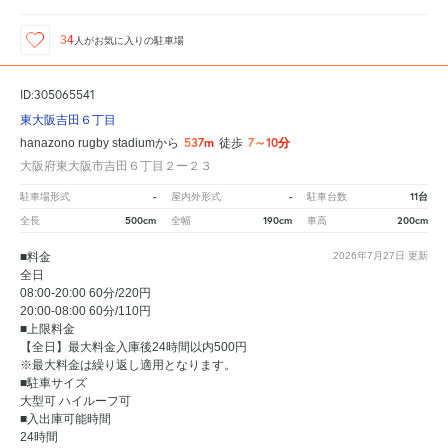
34
人が
お気に入りの駐車場
ID:305065541
東大阪吉田６丁目
537m
7～10分
hanazono rugby stadiumから
徒歩
大阪府東大阪市吉田６丁目２ー２３
-
-
11台
駐車場形式
屋内外形式
駐車台数
500cm
190cm
200cm
全長
全幅
車高
■料金
2026年7月27日
更新
全日
08:00-20:00 60分/220円
20:00-08:00 60分/110円
■上限料金
【全日】最大料金入庫後24時間以内500円
※最大料金は繰り返し適用となります。
■駐車サイズ
大型可 ハイルーフ可
■入出庫可能時間
24時間