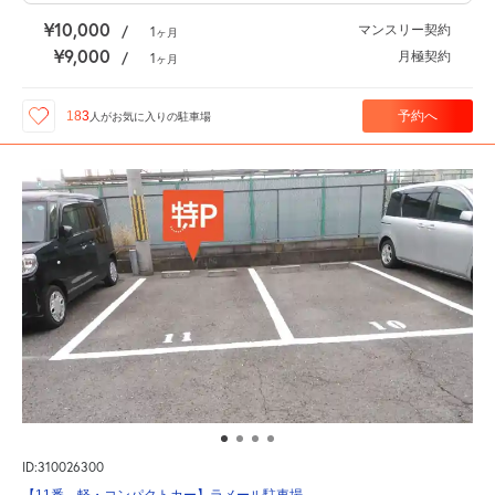
¥10,000
マンスリー契約
/
1
ヶ月
¥9,000
月極契約
/
1
ヶ月
予約へ
183
人が
お気に入りの駐車場
ID:310026300
【11番 軽・コンパクトカー】ラメール駐車場