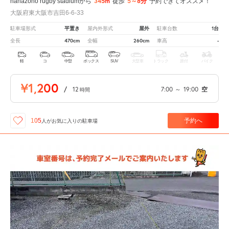
345m
5～8分
hanazono rugby stadiumから
徒歩
予約できてオススメ！
大阪府東大阪市吉田6-6-33
平置き
屋外
1台
駐車場形式
屋内外形式
駐車台数
470cm
260cm
-
全長
全幅
車高
軽
コ
中型
ボックス
SUV
大型車
トラック
原付
バイク
¥1,200
/
12
7:00
～
19:00
空
時間
予約へ
105
人が
お気に入りの駐車場