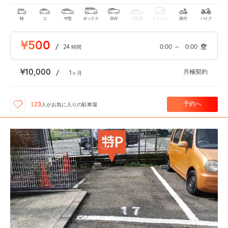
軽
コ
中型
ボックス
SUV
大型車
トラック
原付
バイク
¥500
/
24
0:00
～
0:00
空
時間
¥10,000
月極契約
/
1
ヶ月
予約へ
123
人が
お気に入りの駐車場