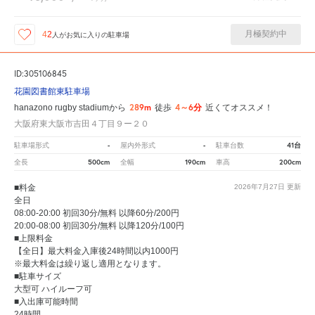
月極契約中
42
人が
お気に入りの駐車場
ID:305106845
花園図書館東駐車場
289m
4～6分
hanazono rugby stadiumから
徒歩
近くてオススメ！
大阪府東大阪市吉田４丁目９ー２０
-
-
41台
駐車場形式
屋内外形式
駐車台数
500cm
190cm
200cm
全長
全幅
車高
■料金
2026年7月27日
更新
全日
08:00-20:00 初回30分/無料 以降60分/200円
20:00-08:00 初回30分/無料 以降120分/100円
■上限料金
【全日】最大料金入庫後24時間以内1000円
※最大料金は繰り返し適用となります。
■駐車サイズ
大型可 ハイルーフ可
■入出庫可能時間
24時間