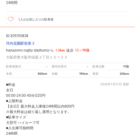
24時間
1
人が
お気に入りの駐車場
ID:305150828
河内花園駅前第３
1.0km
13～19分
hanazono rugby stadiumから
徒歩
大阪府東大阪市稲葉３丁目１０ー２３
-
-
17台
駐車場形式
屋内外形式
駐車台数
500cm
190cm
200cm
全長
全幅
車高
■料金
2026年7月27日
更新
全日
00:00-24:00 40分/220円
■上限料金
【全日】最大料金入庫後24時間以内800円
※最大料金は繰り返し適用となります。
■駐車サイズ
大型可 ハイルーフ可
■入出庫可能時間
24時間