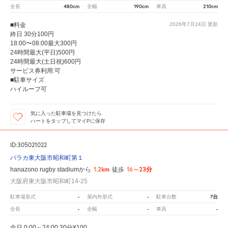
480cm
190cm
210cm
全長
全幅
車高
■料金
2026年7月24日
更新
終日 30分100円
18:00〜08:00最大300円
24時間最大(平日)500円
24時間最大(土日祝)600円
サービス券利用:可
■駐車サイズ
ハイルーフ可
気に入った駐車場を見つけたら
ハートをタップしてマイPに保存
ID:305021022
パラカ東大阪市昭和町第１
1.2km
16～23分
hanazono rugby stadiumから
徒歩
大阪府東大阪市昭和町14-25
-
-
7台
駐車場形式
屋内外形式
駐車台数
-
-
-
全長
全幅
車高
全日 0:00～24:00 30分¥100