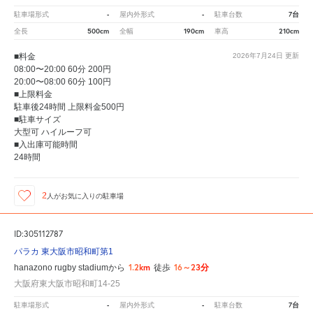
-
-
7台
駐車場形式
屋内外形式
駐車台数
500cm
190cm
210cm
全長
全幅
車高
■料金
2026年7月24日
更新
08:00〜20:00 60分 200円
20:00〜08:00 60分 100円
■上限料金
駐車後24時間 上限料金500円
■駐車サイズ
大型可 ハイルーフ可
■入出庫可能時間
24時間
2
人が
お気に入りの駐車場
ID:305112787
パラカ 東大阪市昭和町第1
1.2km
16～23分
hanazono rugby stadiumから
徒歩
大阪府東大阪市昭和町14-25
-
-
7台
駐車場形式
屋内外形式
駐車台数