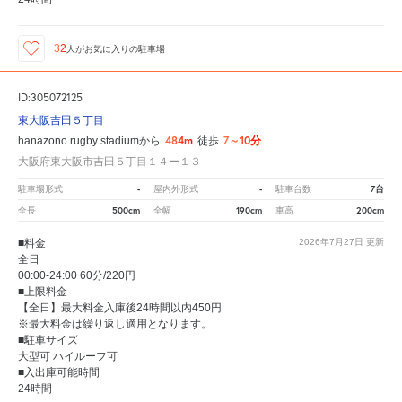
32
人が
お気に入りの駐車場
ID:305072125
東大阪吉田５丁目
484m
7～10分
hanazono rugby stadiumから
徒歩
大阪府東大阪市吉田５丁目１４ー１３
-
-
7台
駐車場形式
屋内外形式
駐車台数
500cm
190cm
200cm
全長
全幅
車高
■料金
2026年7月27日
更新
全日
00:00-24:00 60分/220円
■上限料金
【全日】最大料金入庫後24時間以内450円
※最大料金は繰り返し適用となります。
■駐車サイズ
大型可 ハイルーフ可
■入出庫可能時間
24時間