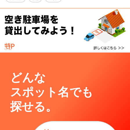
どんな
スポット名でも
探せる。