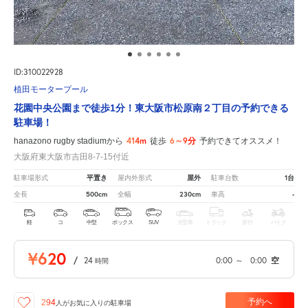
ID:310022928
植田モータープール
花園中央公園まで徒歩1分！東大阪市松原南２丁目の予約できる
駐車場！
414m
6～9分
hanazono rugby stadiumから
徒歩
予約できてオススメ！
大阪府東大阪市吉田8-7-15付近
平置き
屋外
1台
駐車場形式
屋内外形式
駐車台数
500cm
230cm
-
全長
全幅
車高
軽
コ
中型
ボックス
SUV
大型車
トラック
原付
バイク
¥620
/
24
0:00
～
0:00
空
時間
予約へ
294
人が
お気に入りの駐車場