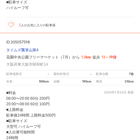
■駐車サイズ
ハイルーフ可
1
人が
お気に入りの駐車場
ID:305057598
タイムズ瓢箪山第4
1.0km
13～19分
花園中央公園フリーマーケット（7月）から
徒歩
大阪府東大阪市昭和町14
-
-
7台
駐車場形式
屋内外形式
駐車台数
500cm
190cm
210cm
全長
全幅
車高
■料金
2026年7月24日
更新
08:00〜20:00 60分 200円
20:00〜08:00 60分 100円
■上限料金
駐車後24時間 上限料金500円
■駐車サイズ
大型可 ハイルーフ可
■入出庫可能時間
24時間