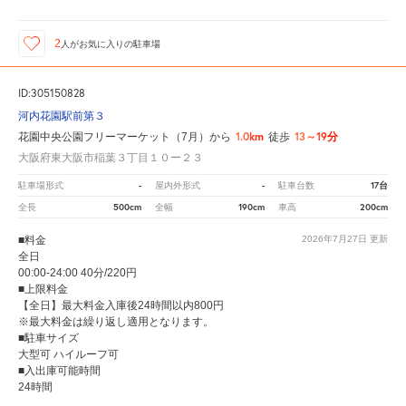
2
人が
お気に入りの駐車場
ID:305150828
河内花園駅前第３
1.0km
13～19分
花園中央公園フリーマーケット（7月）から
徒歩
大阪府東大阪市稲葉３丁目１０ー２３
-
-
17台
駐車場形式
屋内外形式
駐車台数
500cm
190cm
200cm
全長
全幅
車高
■料金
2026年7月27日
更新
全日
00:00-24:00 40分/220円
■上限料金
【全日】最大料金入庫後24時間以内800円
※最大料金は繰り返し適用となります。
■駐車サイズ
大型可 ハイルーフ可
■入出庫可能時間
24時間