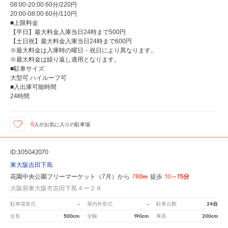
08:00-20:00 60分/220円
20:00-08:00 60分/110円
■上限料金
【平日】最大料金入庫当日24時まで500円
【土日祝】最大料金入庫当日24時まで600円
※最大料金は入庫時の曜日・祝日により異なります。
※最大料金は繰り返し適用となります。
■駐車サイズ
大型可 ハイルーフ可
■入出庫可能時間
24時間
6
人が
お気に入りの駐車場
ID:305042070
東大阪吉田下島
780m
10～15分
花園中央公園フリーマーケット（7月）から
徒歩
大阪府東大阪市吉田下島４ー２８
-
-
24台
駐車場形式
屋内外形式
駐車台数
500cm
190cm
200cm
全長
全幅
車高