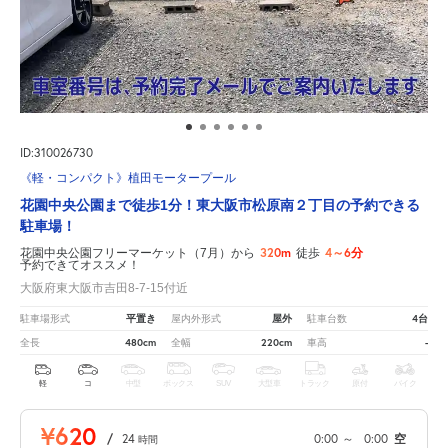
ID:310026730
《軽・コンパクト》植田モータープール
花園中央公園まで徒歩1分！東大阪市松原南２丁目の予約できる
駐車場！
320m
4～6分
花園中央公園フリーマーケット（7月）から
徒歩
予約できてオススメ！
大阪府東大阪市吉田8-7-15付近
平置き
屋外
4台
駐車場形式
屋内外形式
駐車台数
480cm
220cm
-
全長
全幅
車高
軽
コ
中型
ボックス
SUV
大型車
トラック
原付
バイク
¥620
/
24
0:00
～
0:00
空
時間