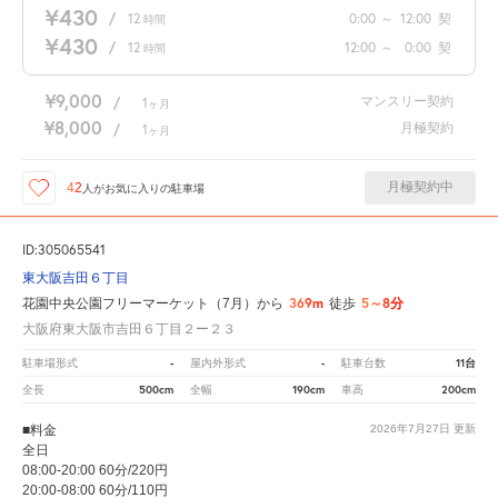
¥430
/
12
0:00
～
12:00
契
時間
¥430
/
12
12:00
～
0:00
契
時間
¥9,000
マンスリー契約
/
1
ヶ月
¥8,000
月極契約
/
1
ヶ月
月極契約中
42
人が
お気に入りの駐車場
ID:305065541
東大阪吉田６丁目
369m
5～8分
花園中央公園フリーマーケット（7月）から
徒歩
大阪府東大阪市吉田６丁目２ー２３
-
-
11台
駐車場形式
屋内外形式
駐車台数
500cm
190cm
200cm
全長
全幅
車高
■料金
2026年7月27日
更新
全日
08:00-20:00 60分/220円
20:00-08:00 60分/110円