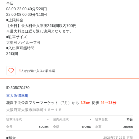
全日
08:00-22:00 40分/220円
22:00-08:00 60分/110円
■上限料金
【全日】最大料金入庫後24時間以内700円
※最大料金は繰り返し適用となります。
■駐車サイズ
大型可 ハイルーフ可
■入出庫可能時間
24時間
4
人が
お気に入りの駐車場
ID:305070470
東大阪御幸町
1.2km
16～23分
花園中央公園フリーマーケット（7月）から
徒歩
大阪府東大阪市御幸町１６ー１５
-
-
13台
駐車場形式
屋内外形式
駐車台数
500cm
190cm
200cm
全長
全幅
車高
■料金
2026年7月27日
更新