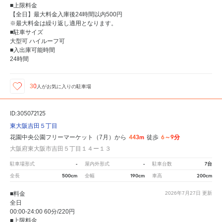
■上限料金
【全日】最大料金入庫後24時間以内500円
※最大料金は繰り返し適用となります。
■駐車サイズ
大型可 ハイルーフ可
■入出庫可能時間
24時間
30
人が
お気に入りの駐車場
ID:305072125
東大阪吉田５丁目
443m
6～9分
花園中央公園フリーマーケット（7月）から
徒歩
大阪府東大阪市吉田５丁目１４ー１３
-
-
7台
駐車場形式
屋内外形式
駐車台数
500cm
190cm
200cm
全長
全幅
車高
■料金
2026年7月27日
更新
全日
00:00-24:00 60分/220円
■上限料金