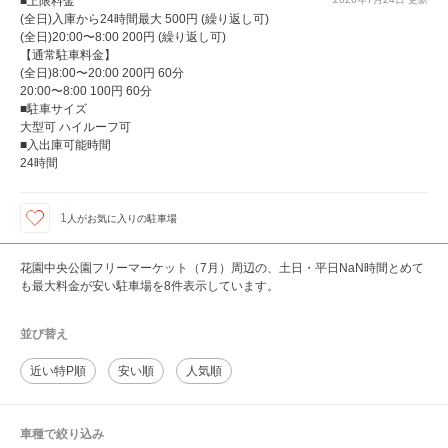
■上限料金
(全日)入庫から24時間最大 500円 (繰り返し可)
(全日)20:00〜8:00 200円 (繰り返し可)
【通常駐車料金】
(全日)8:00〜20:00 200円 60分
20:00〜8:00 100円 60分
■駐車サイズ
大型可 ハイルーフ可
■入出庫可能時間
24時間
1
人が
お気に入りの駐車場
花園中央公園フリーマーケット（7月）周辺の、土日・平日NaN時間とめて
も最大料金が安い駐車場を8件表示しています。
並び替え
近い特P順
安い順
人気順
車種で絞り込み