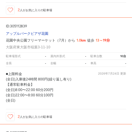
2
人が
お気に入りの駐車場
ID:305112839
アップルパークピアザ花園
1.0km
13～19分
花園中央公園フリーマーケット（7月）から
徒歩
大阪府東大阪市稲葉3-11-10
-
-
10台
駐車場形式
屋内外形式
駐車台数
-
-
-
全長
全幅
車高
■上限料金
2026年7月24日
更新
(全日)入庫後24時間 800円(繰り返し有り)
【通常駐車料金】
(全日)8:00〜22:00 60分200円
(全日)22:00〜8:00 60分100円
(全日)
2
人が
お気に入りの駐車場