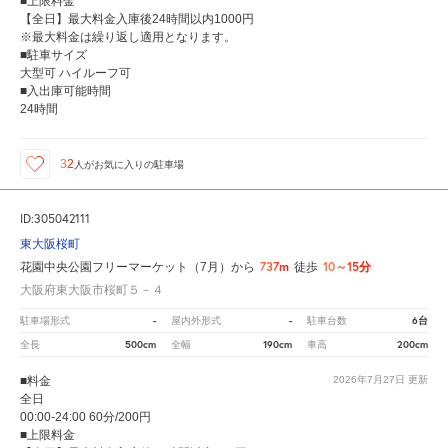
■上限料金
【全日】最大料金入庫後24時間以内1000円
※最大料金は繰り返し適用となります。
■駐車サイズ
大型可 ハイルーフ可
■入出庫可能時間
24時間
32
人が
お気に入りの駐車場
ID:305042111
東大阪桜町
737m
10～15分
花園中央公園フリーマーケット（7月）から
徒歩
大阪府東大阪市桜町５－４
-
-
6台
駐車場形式
屋内外形式
駐車台数
500cm
190cm
200cm
全長
全幅
車高
■料金
2026年7月27日
更新
全日
00:00-24:00 60分/200円
■上限料金