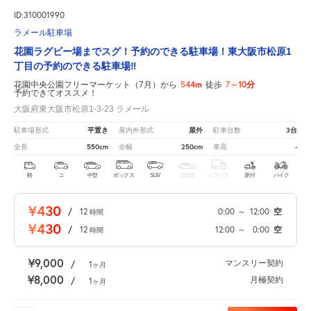
ID:310001990
ラメール駐車場
花園ラグビー場までスグ！予約のできる駐車場！東大阪市松原1
丁目の予約のできる駐車場‼
544m
7～10分
花園中央公園フリーマーケット（7月）から
徒歩
予約できてオススメ！
大阪府東大阪市松原1-3-23 ラメール
平置き
屋外
3台
駐車場形式
屋内外形式
駐車台数
550cm
250cm
-
全長
全幅
車高
軽
コ
中型
ボックス
SUV
大型車
トラック
原付
バイク
¥430
/
12
0:00
～
12:00
空
時間
¥430
/
12
12:00
～
0:00
空
時間
¥9,000
マンスリー契約
/
1
ヶ月
¥8,000
月極契約
/
1
ヶ月