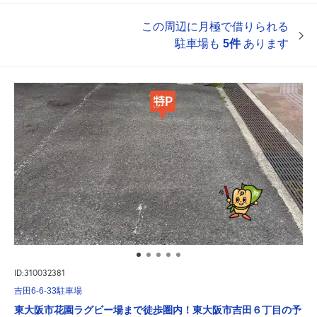
この周辺に月極で借りられる
駐車場も
5件
あります
ID:310032381
吉田6-6-33駐車場
東大阪市花園ラグビー場まで徒歩圏内！東大阪市吉田６丁目の予