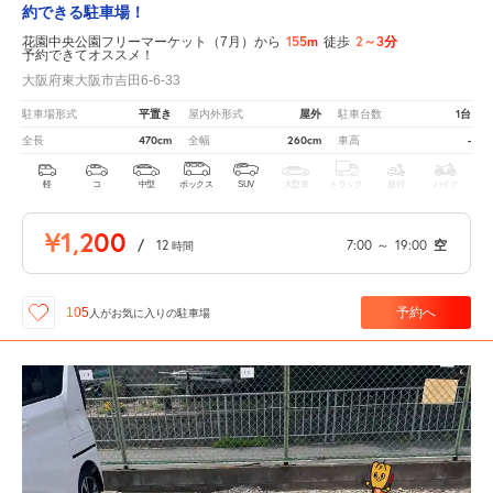
約できる駐車場！
155m
2～3分
花園中央公園フリーマーケット（7月）から
徒歩
予約できてオススメ！
大阪府東大阪市吉田6-6-33
平置き
屋外
1台
駐車場形式
屋内外形式
駐車台数
470cm
260cm
-
全長
全幅
車高
軽
コ
中型
ボックス
SUV
大型車
トラック
原付
バイク
¥1,200
/
12
7:00
～
19:00
空
時間
予約へ
105
人が
お気に入りの駐車場