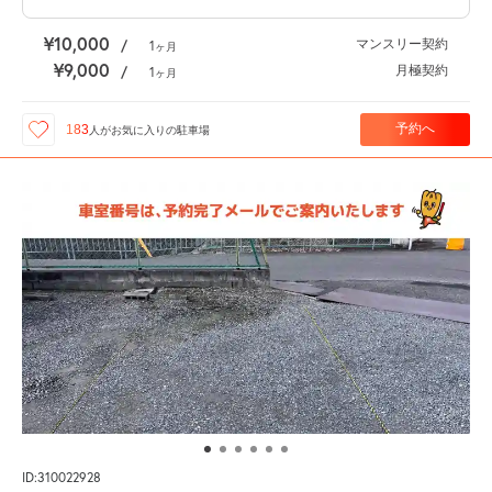
¥10,000
マンスリー契約
/
1
ヶ月
¥9,000
月極契約
/
1
ヶ月
予約へ
183
人が
お気に入りの駐車場
ID:310022928