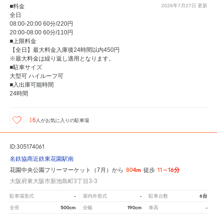
■料金
2026年7月27日
更新
全日
08:00-20:00 60分/220円
20:00-08:00 60分/110円
■上限料金
【全日】最大料金入庫後24時間以内450円
※最大料金は繰り返し適用となります。
■駐車サイズ
大型可 ハイルーフ可
■入出庫可能時間
24時間
16
人が
お気に入りの駐車場
ID:305174061
名鉄協商近鉄東花園駅南
804m
11～16分
花園中央公園フリーマーケット（7月）から
徒歩
大阪府東大阪市新池島町3丁目3-3
-
-
6台
駐車場形式
屋内外形式
駐車台数
500cm
190cm
-
全長
全幅
車高