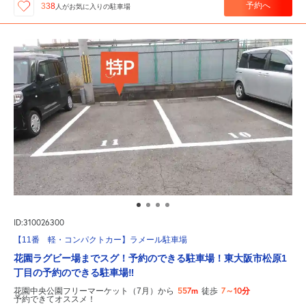
予約へ
338
人が
お気に入りの駐車場
ID:310026300
【11番 軽・コンパクトカー】ラメール駐車場
花園ラグビー場までスグ！予約のできる駐車場！東大阪市松原1
丁目の予約のできる駐車場‼
557m
7～10分
花園中央公園フリーマーケット（7月）から
徒歩
予約できてオススメ！