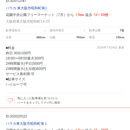
ID:305112787
パラカ 東大阪市昭和町第1
1.1km
14～20分
花園中央公園フリーマーケット（7月）から
徒歩
大阪府東大阪市昭和町14-25
-
-
7台
駐車場形式
屋内外形式
駐車台数
480cm
190cm
210cm
全長
全幅
車高
■料金
2026年7月24日
更新
終日 30分100円
18:00〜08:00最大300円
24時間最大(平日)500円
24時間最大(土日祝)600円
サービス券利用:可
■駐車サイズ
ハイルーフ可
気に入った駐車場を見つけたら
ハートをタップしてマイPに保存
ID:305021022
パラカ東大阪市昭和町第１