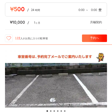
¥500
/
24
0:00
～
0:00
空
時間
¥10,000
月極契約
/
1
ヶ月
予約へ
122
人が
お気に入りの駐車場