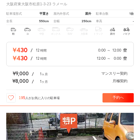
大阪府東大阪市松原1-3-23 ラメール
平置き
屋外
1台
駐車場形式
屋内外形式
駐車台数
550cm
250cm
-
全長
全幅
車高
軽
コ
中型
ボックス
SUV
大型車
トラック
原付
バイク
¥430
/
12
0:00
～
12:00
空
時間
¥430
/
12
12:00
～
0:00
空
時間
¥9,000
マンスリー契約
/
1
ヶ月
¥8,000
月極契約
/
1
ヶ月
予約へ
195
人が
お気に入りの駐車場