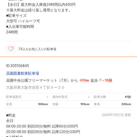
【全日】最大料金入庫後24時間以内450円
※最大料金は繰り返し適用となります。
■駐車サイズ
大型可 ハイルーフ可
■入出庫可能時間
24時間
34
人が
お気に入りの駐車場
ID:305106845
花園図書館東駐車場
490m
7～10分
花園中央公園フリーマーケット（7月）から
徒歩
大阪府東大阪市吉田４丁目９ー２０
-
-
41台
駐車場形式
屋内外形式
駐車台数
500cm
190cm
200cm
全長
全幅
車高
■料金
2026年7月27日
更新
全日
08:00-20:00 初回30分/無料 以降60分/200円
20:00-08:00 初回30分/無料 以降120分/100円