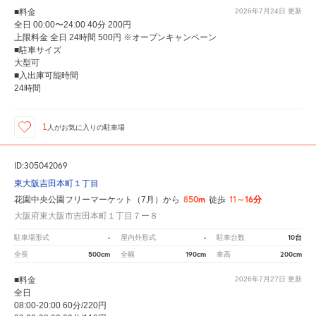
■料金
2026年7月24日
更新
全日 00:00〜24:00 40分 200円
上限料金 全日 24時間 500円 ※オープンキャンペーン
■駐車サイズ
大型可
■入出庫可能時間
24時間
1
人が
お気に入りの駐車場
ID:305042069
東大阪吉田本町１丁目
850m
11～16分
花園中央公園フリーマーケット（7月）から
徒歩
大阪府東大阪市吉田本町１丁目７ー８
-
-
10台
駐車場形式
屋内外形式
駐車台数
500cm
190cm
200cm
全長
全幅
車高
■料金
2026年7月27日
更新
全日
08:00-20:00 60分/220円