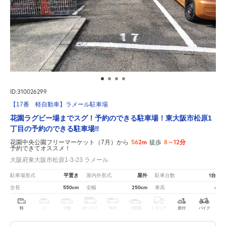
ID:310026299
【17番 軽自動車】ラメール駐車場
花園ラグビー場までスグ！予約のできる駐車場！東大阪市松原1
丁目の予約のできる駐車場‼
562m
8～12分
花園中央公園フリーマーケット（7月）から
徒歩
予約できてオススメ！
大阪府東大阪市松原1-3-23 ラメール
平置き
屋外
1台
駐車場形式
屋内外形式
駐車台数
550cm
250cm
-
全長
全幅
車高
軽
コ
中型
ボックス
SUV
大型車
トラック
原付
バイク