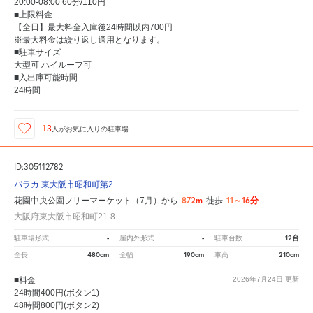
20:00-08:00 60分/110円
■上限料金
【全日】最大料金入庫後24時間以内700円
※最大料金は繰り返し適用となります。
■駐車サイズ
大型可 ハイルーフ可
■入出庫可能時間
24時間
13
人が
お気に入りの駐車場
ID:305112782
パラカ 東大阪市昭和町第2
872m
11～16分
花園中央公園フリーマーケット（7月）から
徒歩
大阪府東大阪市昭和町21-8
-
-
12台
駐車場形式
屋内外形式
駐車台数
480cm
190cm
210cm
全長
全幅
車高
■料金
2026年7月24日
更新
24時間400円(ボタン1)
48時間800円(ボタン2)