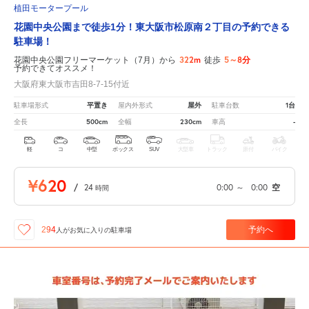
植田モータープール
花園中央公園まで徒歩1分！東大阪市松原南２丁目の予約できる
駐車場！
322m
5～8分
花園中央公園フリーマーケット（7月）から
徒歩
予約できてオススメ！
大阪府東大阪市吉田8-7-15付近
平置き
屋外
1台
駐車場形式
屋内外形式
駐車台数
500cm
230cm
-
全長
全幅
車高
軽
コ
中型
ボックス
SUV
大型車
トラック
原付
バイク
¥620
/
24
0:00
～
0:00
空
時間
予約へ
294
人が
お気に入りの駐車場