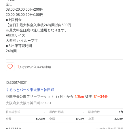
全日
08:00-20:00 60分/200円
20:00-08:00 60分/100円
■上限料金
【全日】最大料金入庫後24時間以内500円
※最大料金は繰り返し適用となります。
■駐車サイズ
大型可 ハイルーフ可
■入出庫可能時間
24時間
1
人が
お気に入りの駐車場
ID:305174027
くるっとパーク東大阪市神田町
1.3km
17～24分
花園中央公園フリーマーケット（7月）から
徒歩
大阪府東大阪市神田町237-31
-
-
4台
駐車場形式
屋内外形式
駐車台数
500cm
190cm
230cm
全長
全幅
車高
2026年7月24日
更新