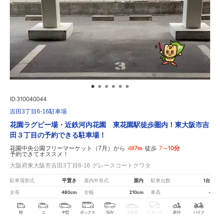
ID:310040044
吉田3丁目6-16駐車場
花園ラグビー場・近鉄河内花園 東花園駅徒歩圏内！東大阪市吉
田３丁目の予約できる駐車場！
487m
7～10分
花園中央公園フリーマーケット（7月）から
徒歩
予約できてオススメ！
大阪府東大阪市吉田3丁目6-16 グレースコートクワタ
平置き
屋内
1台
駐車場形式
屋内外形式
駐車台数
480cm
210cm
-
全長
全幅
車高
軽
コ
中型
ボックス
SUV
大型車
トラック
原付
バイク