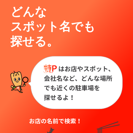
どんな
スポット名でも
探せる。