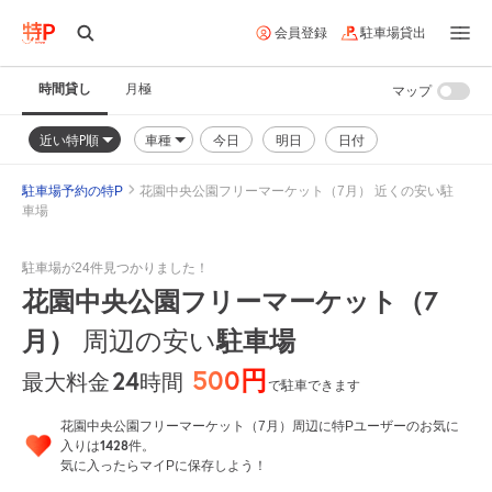
会員登録
駐車場貸出
時間貸し
月極
マップ
近い特P順
車種
今日
明日
日付
駐車場予約の特P
花園中央公園フリーマーケット（7月） 近くの安い駐
車場
駐車場が24件見つかりました！
花園中央公園フリーマーケット（7
月）
周辺の安い
駐車場
500円
24
時間
最大料金
で駐車できます
花園中央公園フリーマーケット（7月）周辺に特Pユーザーのお気に
1428
入りは
件。
気に入ったらマイPに保存しよう！