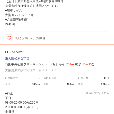
【全日】最大料金入庫後24時間以内700円
※最大料金は繰り返し適用となります。
■駐車サイズ
大型可 ハイルーフ可
■入出庫可能時間
24時間
3
人が
お気に入りの駐車場
ID:305177899
東大阪松原２丁目
753m
10～15分
花園中央公園フリーマーケット（7月）から
徒歩
大阪府東大阪市松原２丁目１１ー２８
-
-
13台
駐車場形式
屋内外形式
駐車台数
500cm
190cm
200cm
全長
全幅
車高
■料金
2026年7月27日
更新
平日
08:00-20:00 60分/220円
20:00-08:00 60分/110円
土日祝