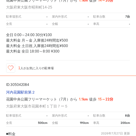
1.1km
14～20分
花園中央公園フリーマーケット（7月）から
徒歩
大阪府東大阪市昭和町14-25
-
-
7台
駐車場形式
屋内外形式
駐車台数
-
-
-
全長
全幅
車高
全日 0:00～24:00 30分¥100
最大料金 月～金 入庫後24時間迄¥500
最大料金 土日祝 入庫後24時間迄¥600
最大料金 全日 18:00～8:00 ¥300
1
人が
お気に入りの駐車場
ID:305042084
河内花園駅前第２
1.1km
15～22分
花園中央公園フリーマーケット（7月）から
徒歩
大阪府東大阪市花園本町１丁目７ー５
-
-
8台
駐車場形式
屋内外形式
駐車台数
500cm
190cm
200cm
全長
全幅
車高
■料金
2026年7月27日
更新