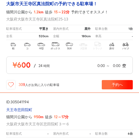
大阪市天王寺区真法院町の予約できる駐車場！
1.2km
15～22分
猫間川公園から
徒歩
予約できてオススメ！
大阪府大阪市天王寺区真法院町25-13
平置き
屋外
1台
駐車場形式
屋内外形式
駐車台数
520cm
180cm
-
全長
全幅
車高
軽
コ
中型
ボックス
SUV
大型車
トラック
原付
バイク
¥600
/
24
0:00
～
0:00
空
時間
予約へ
309
人が
お気に入りの駐車場
ID:305041194
天王寺悲田院町
950m
12～17分
猫間川公園から
徒歩
大阪府大阪市天王寺区悲田院町３ー６
-
-
6台
駐車場形式
屋内外形式
駐車台数