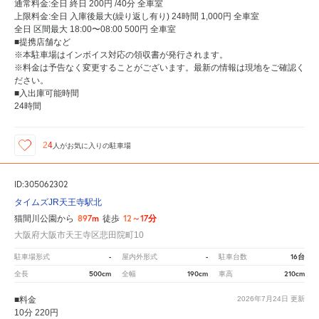
通常料金:全日 終日 200円 /40分 全車室
上限料金:全日 入庫後最大(繰り返し有り) 24時間 1,000円 全車室
全日 区間最大 18:00〜08:00 500円 全車室
■提携店舗など
※本駐車場はインボイス対応の領収書が発行されます。
※料金は予告なく変更することがございます。最新の情報は現地をご確認く
ださい。
■入出庫可能時間
24時間
24
人が
お気に入りの駐車場
ID:305062302
タイムズJR天王寺駅北
897m
12～17分
猫間川公園から
徒歩
大阪府大阪市天王寺区悲田院町10
-
-
16台
駐車場形式
屋内外形式
駐車台数
500cm
190cm
210cm
全長
全幅
車高
■料金
2026年7月24日
更新
10分 220円