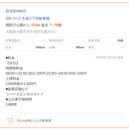
ID:305149611
GSパーク 大道三丁目駐車場
512m
7～10分
猫間川公園から
徒歩
大阪府大阪市天王寺区大道3-5-1
-
-
10台
駐車場形式
屋内外形式
駐車台数
500cm
185cm
-
全長
全幅
車高
■料金
2026年7月24日
更新
【全日】
時間割料金
08:00〜22:00 30分 200円 22:00〜08:00 60分 100円
上限料金
12時間最大1,000円
■提携店舗など
リパークビジネスカード
■入出庫可能時間
24時間
8
人が
お気に入りの駐車場