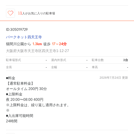
11
人が
お気に入りの駐車場
ID:305019729
パークネット四天王寺
1.3km
17～24分
猫間川公園から
徒歩
大阪府大阪市天王寺区四天王寺1-12-27
-
-
2台
駐車場形式
屋内外形式
駐車台数
-
-
-
全長
全幅
車高
■料金
2026年7月24日
更新
【通常駐車料金】
オールタイム 200円 30分
■上限料金
夜 20:00〜08:00 400円
※上限料金は、繰り返し適用されます。
※
■入出庫可能時間
24時間