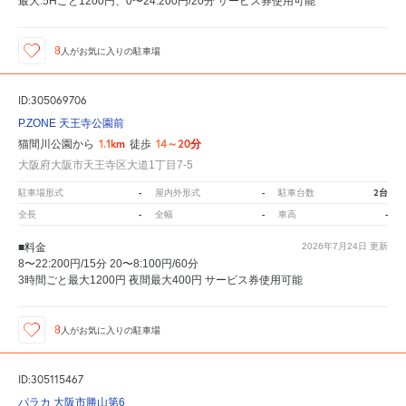
最大:5Hごと1200円、0〜24:200円/20分 サービス券使用可能
8
人が
お気に入りの駐車場
ID:305069706
P.ZONE 天王寺公園前
1.1km
14～20分
猫間川公園から
徒歩
大阪府大阪市天王寺区大道1丁目7-5
-
-
2台
駐車場形式
屋内外形式
駐車台数
-
-
-
全長
全幅
車高
■料金
2026年7月24日
更新
8〜22:200円/15分 20〜8:100円/60分
3時間ごと最大1200円 夜間最大400円 サービス券使用可能
8
人が
お気に入りの駐車場
ID:305115467
パラカ 大阪市勝山第6