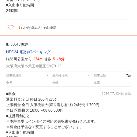
■入出庫可能時間
24時間
13
人が
お気に入りの駐車場
ID:305151829
NPC24H国分町パーキング
374m
5～8分
猫間川公園から
徒歩
大阪府大阪市天王寺区国分町9-12
-
-
7台
駐車場形式
屋内外形式
駐車台数
-
-
-
全長
全幅
車高
■料金
2026年7月24日
更新
通常料金:全日 終日 200円 /15分
上限料金:全日 入庫後最大(繰り返し有り) 24時間 1,700円
全日 区間最大 18:00〜08:00 500円
■提携店舗など
※本駐車場はインボイス対応の領収書が発行されます。
※料金は予告なく変更することがございます。
■入出庫可能時間