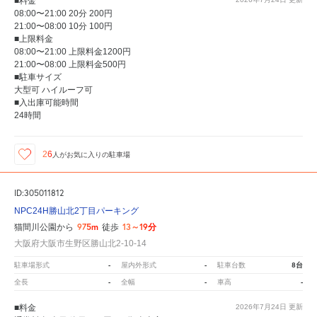
■料金
08:00〜21:00 20分 200円
21:00〜08:00 10分 100円
■上限料金
08:00〜21:00 上限料金1200円
21:00〜08:00 上限料金500円
■駐車サイズ
大型可 ハイルーフ可
■入出庫可能時間
24時間
26
人が
お気に入りの駐車場
ID:305011812
NPC24H勝山北2丁目パーキング
975m
13～19分
猫間川公園から
徒歩
大阪府大阪市生野区勝山北2-10-14
-
-
8台
駐車場形式
屋内外形式
駐車台数
-
-
-
全長
全幅
車高
■料金
2026年7月24日
更新