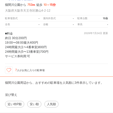
753m
10～15分
猫間川公園から
徒歩
大阪府大阪市天王寺区勝山4-2-12
-
-
13台
駐車場形式
屋内外形式
駐車台数
-
-
-
全長
全幅
車高
■料金
2026年7月24日
更新
終日 30分200円
19:00〜08:00最大400円
24時間最大(1〜4番車室)800円
24時間最大(5〜13番車室)700円
サービス券利用:可
7
人が
お気に入りの駐車場
猫間川公園周辺から、おすすめの駐車場を人気順に3件表示しています。
並び替え
近い特P順
安い順
人気順