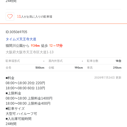
24時間
11
人が
お気に入りの駐車場
ID:305069705
タイムズ天王寺大道
934m
12～17分
猫間川公園から
徒歩
大阪府大阪市天王寺区大道1-13
-
-
18台
駐車場形式
屋内外形式
駐車台数
500cm
190cm
210cm
全長
全幅
車高
■料金
2026年7月24日
更新
08:00〜18:00 20分 220円
18:00〜08:00 60分 110円
■上限料金
08:00〜18:00 上限料金1400円
18:00〜08:00 上限料金400円
■駐車サイズ
大型可 ハイルーフ可
■入出庫可能時間
24時間