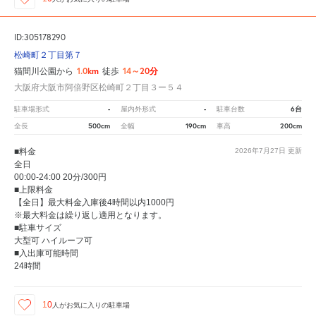
ID:305178290
松崎町２丁目第７
1.0km
14～20分
猫間川公園から
徒歩
大阪府大阪市阿倍野区松崎町２丁目３ー５４
-
-
6台
駐車場形式
屋内外形式
駐車台数
500cm
190cm
200cm
全長
全幅
車高
■料金
2026年7月27日
更新
全日
00:00-24:00 20分/300円
■上限料金
【全日】最大料金入庫後4時間以内1000円
※最大料金は繰り返し適用となります。
■駐車サイズ
大型可 ハイルーフ可
■入出庫可能時間
24時間
10
人が
お気に入りの駐車場