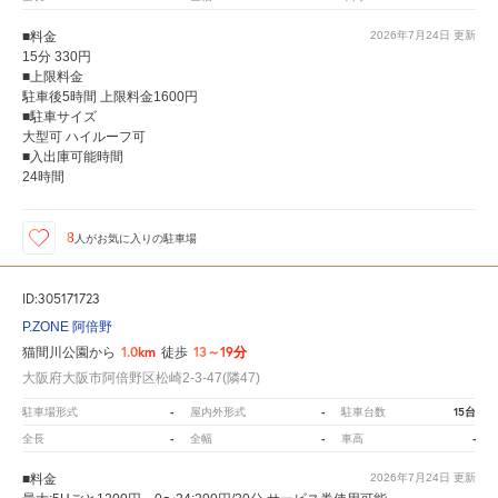
■料金
2026年7月24日
更新
15分 330円
■上限料金
駐車後5時間 上限料金1600円
■駐車サイズ
大型可 ハイルーフ可
■入出庫可能時間
24時間
8
人が
お気に入りの駐車場
ID:305171723
P.ZONE 阿倍野
1.0km
13～19分
猫間川公園から
徒歩
大阪府大阪市阿倍野区松崎2-3-47(隣47)
-
-
15台
駐車場形式
屋内外形式
駐車台数
-
-
-
全長
全幅
車高
■料金
2026年7月24日
更新