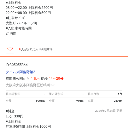
■上限料金
08:00〜22:00 上限料金2200円
22:00〜08:00 上限料金500円
■駐車サイズ
大型可 ハイルーフ可
■入出庫可能時間
24時間
16
人が
お気に入りの駐車場
ID:305055364
タイムズ阿倍野第2
1.1km
14～20分
猫間川公園から
徒歩
大阪府大阪市阿倍野区松崎町2-3
-
-
6台
駐車場形式
屋内外形式
駐車台数
500cm
190cm
210cm
全長
全幅
車高
■料金
2026年7月24日
更新
15分 330円
■上限料金
駐車後5時間 上限料金1600円