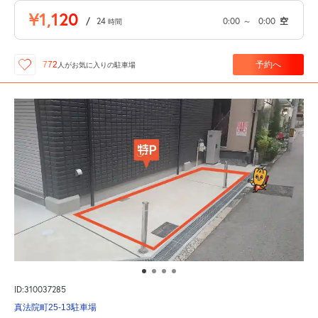
¥1,120
/
24
0:00
～
0:00
空
時間
予約へ
772
人が
お気に入りの駐車場
ID:310037285
真法院町25-13駐車場