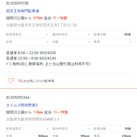
ID:305019728
四天王寺南門駐車場
870m
11～16分
猫間川公園から
徒歩
大阪府大阪市天王寺区四天王寺1丁目11-18
-
-
35台
駐車場形式
屋内外形式
駐車台数
-
-
-
全長
全幅
車高
普通車 8:00～22:00 30分¥200
普通車 22:00～8:00 60分¥100
ﾊﾞｽ 無料(但し乗降場所､また当山繁忙期は利用不可)
8
人が
お気に入りの駐車場
ID:305055366
タイムズ阿倍野第3
1.0km
13～19分
猫間川公園から
徒歩
大阪府大阪市阿倍野区松崎町2-3
-
-
15台
駐車場形式
屋内外形式
駐車台数
500cm
190cm
210cm
全長
全幅
車高