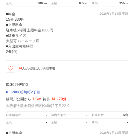
500cm
190cm
210cm
全長
全幅
車高
■料金
2026年7月24日
更新
15分 330円
■上限料金
駐車後5時間 上限料金1600円
■駐車サイズ
大型可 ハイルーフ可
■入出庫可能時間
24時間
34
人が
お気に入りの駐車場
ID:305149510
KF-Park 松崎町2丁目
1.1km
14～20分
猫間川公園から
徒歩
大阪府大阪市阿倍野区松崎町2丁目22-9
-
-
5台
駐車場形式
屋内外形式
駐車台数
-
-
-
全長
全幅
車高
■上限料金
2026年7月24日
更新