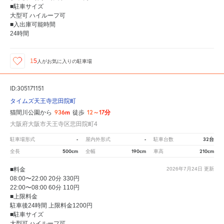
■駐車サイズ
大型可 ハイルーフ可
■入出庫可能時間
24時間
15
人が
お気に入りの駐車場
ID:305171151
タイムズ天王寺悲田院町
936m
12～17分
猫間川公園から
徒歩
大阪府大阪市天王寺区悲田院町4
-
-
32台
駐車場形式
屋内外形式
駐車台数
500cm
190cm
210cm
全長
全幅
車高
■料金
2026年7月24日
更新
08:00〜22:00 20分 330円
22:00〜08:00 60分 110円
■上限料金
駐車後24時間 上限料金1200円
■駐車サイズ
大型可 ハイルーフ可