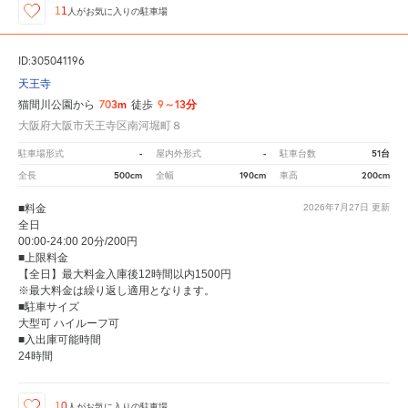
11
人が
お気に入りの駐車場
ID:305041196
天王寺
703m
9～13分
猫間川公園から
徒歩
大阪府大阪市天王寺区南河堀町８
-
-
51台
駐車場形式
屋内外形式
駐車台数
500cm
190cm
200cm
全長
全幅
車高
■料金
2026年7月27日
更新
全日
00:00-24:00 20分/200円
■上限料金
【全日】最大料金入庫後12時間以内1500円
※最大料金は繰り返し適用となります。
■駐車サイズ
大型可 ハイルーフ可
■入出庫可能時間
24時間
10
人が
お気に入りの駐車場