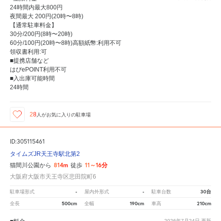
24時間内最大800円
夜間最大 200円(20時〜8時)
【通常駐車料金】
30分/200円(8時〜20時)
60分/100円(20時〜8時)高額紙幣:利用不可
領収書利用:可
■提携店舗など
はぴePOINT利用不可
■入出庫可能時間
24時間
28
人が
お気に入りの駐車場
ID:305115461
タイムズJR天王寺駅北第2
814m
11～16分
猫間川公園から
徒歩
大阪府大阪市天王寺区悲田院町6
-
-
30台
駐車場形式
屋内外形式
駐車台数
500cm
190cm
210cm
全長
全幅
車高
2026年7月24日
更新