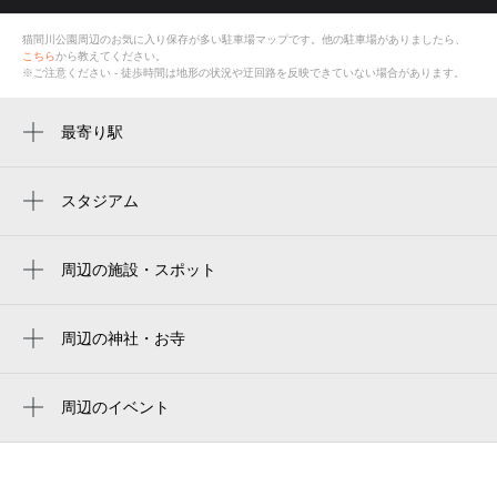
猫間川公園
周辺のお気に入り保存が多い
駐車場
マップです。他の駐車場がありましたら、
こちら
から教えてください。
※ご注意ください - 徒歩時間は地形の状況や迂回路を反映できていない場合があります。
最寄り駅
寺田町駅
河堀口駅
スタジアム
周辺にスタジアムが見つかりませんでした。
天王寺駅
周辺の施設・スポット
大阪阿部野橋駅
猫間川公園
桃谷駅
うなぎのお食事処 舟屋
周辺の神社・お寺
天王寺駅前駅
円成寺
hair studio noa
美章園駅
周辺のイベント
（株）アイル・コーポレーション
周辺にイベントが見つかりませんでした。
阿倍野駅
ジオラマ食堂てつどうかん
四天王寺前夕陽ヶ丘駅
千代