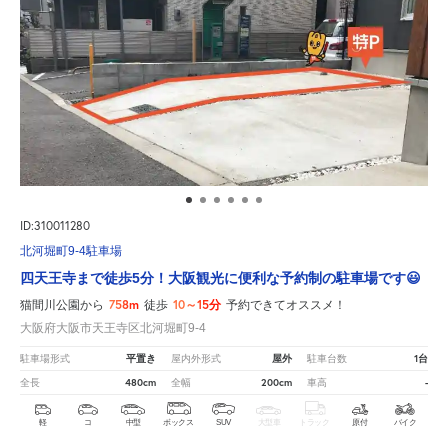
ID:310011280
北河堀町9-4駐車場
四天王寺まで徒歩5分！大阪観光に便利な予約制の駐車場です😃
758m
10～15分
猫間川公園から
徒歩
予約できてオススメ！
大阪府大阪市天王寺区北河堀町9-4
平置き
屋外
1台
駐車場形式
屋内外形式
駐車台数
480cm
200cm
-
全長
全幅
車高
軽
コ
中型
ボックス
SUV
大型車
トラック
原付
バイク