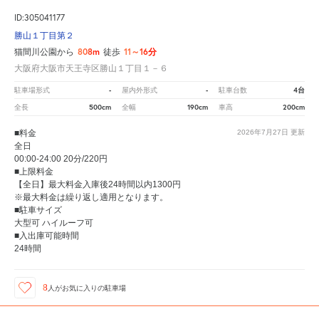
ID:305041177
勝山１丁目第２
808m
11～16分
猫間川公園から
徒歩
大阪府大阪市天王寺区勝山１丁目１－６
-
-
4台
駐車場形式
屋内外形式
駐車台数
500cm
190cm
200cm
全長
全幅
車高
■料金
2026年7月27日
更新
全日
00:00-24:00 20分/220円
■上限料金
【全日】最大料金入庫後24時間以内1300円
※最大料金は繰り返し適用となります。
■駐車サイズ
大型可 ハイルーフ可
■入出庫可能時間
24時間
8
人が
お気に入りの駐車場