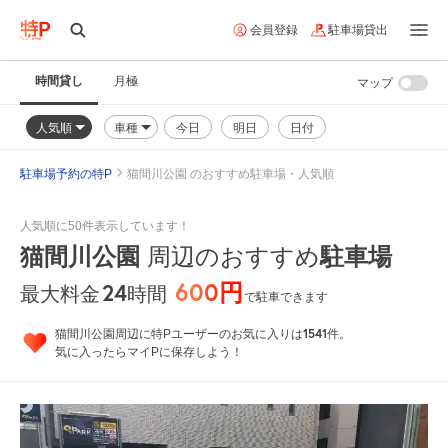
会員登録
駐車場貸出
時間貸し
月極
マップ
人気順
車種
今日
明日
日付
駐車場予約の特P
猫間川公園 のおすすめ駐車場・人気順
人気順に50件表示しています！
猫間川公園
駐車場
周辺のおすすめ
600円
24
時間
最大料金
で駐車できます
1541
猫間川公園周辺に特Pユーザーのお気に入りは
件。
気に入ったらマイPに保存しよう！