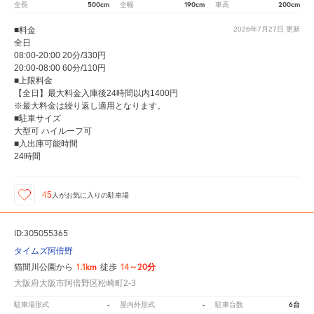
500cm
190cm
200cm
全長
全幅
車高
■料金
2026年7月27日
更新
全日
08:00-20:00 20分/330円
20:00-08:00 60分/110円
■上限料金
【全日】最大料金入庫後24時間以内1400円
※最大料金は繰り返し適用となります。
■駐車サイズ
大型可 ハイルーフ可
■入出庫可能時間
24時間
45
人が
お気に入りの駐車場
ID:305055365
タイムズ阿倍野
1.1km
14～20分
猫間川公園から
徒歩
大阪府大阪市阿倍野区松崎町2-3
-
-
6台
駐車場形式
屋内外形式
駐車台数