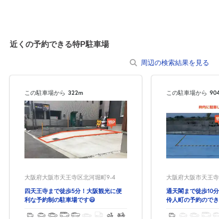
近くの予約できる特P駐車場
周辺の検索結果を見る
この駐車場から
322m
この駐車場から
90
大阪府大阪市天王寺区
大阪府大阪市天王寺区北河堀町9-4
通天閣まで徒歩10
四天王寺まで徒歩5分！大阪観光に便
伶人町の予約のでき
利な予約制の駐車場です😃
観光にも便利♪