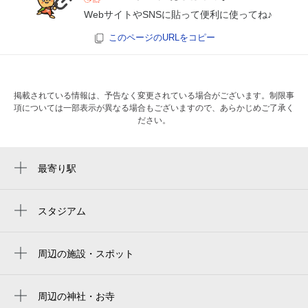
WebサイトやSNSに貼って便利に使ってね♪
このページのURLをコピー
掲載されている情報は、予告なく変更されている場合がございます。制限事
項については一部表示が異なる場合もございますので、あらかじめご了承く
ださい。
最寄り駅
天王寺駅
大阪阿部野橋駅
スタジアム
周辺にスタジアムが見つかりませんでした。
天王寺駅前駅
周辺の施設・スポット
阿倍野駅
結婚相談所WeBCon 大阪店
寺田町駅
吉相住宅設計眞觀占術総合研究所
周辺の神社・お寺
動物園前駅