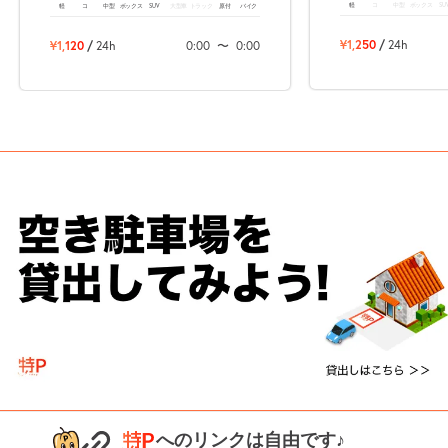
軽
コ
中型
ボックス
SU
軽
コ
中型
ボックス
SUV
大型車
トラック
原付
バイク
¥1,250
/
24h
¥1,120
/
24h
0:00
〜
0:00
へのリンクは自由です♪