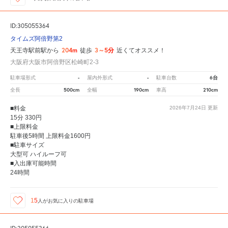
ID:305055364
タイムズ阿倍野第2
204m
3～5分
天王寺駅前駅から
徒歩
近くてオススメ！
大阪府大阪市阿倍野区松崎町2-3
-
-
6台
駐車場形式
屋内外形式
駐車台数
500cm
190cm
210cm
全長
全幅
車高
■料金
2026年7月24日
更新
15分 330円
■上限料金
駐車後5時間 上限料金1600円
■駐車サイズ
大型可 ハイルーフ可
■入出庫可能時間
24時間
15
人が
お気に入りの駐車場