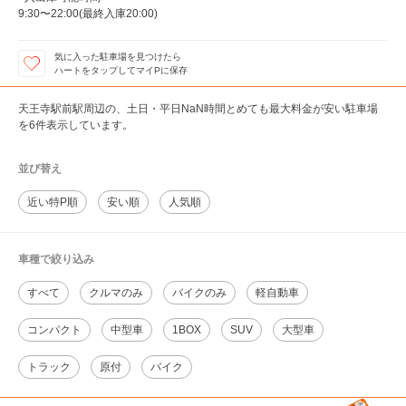
9:30〜22:00(最終入庫20:00)
気に入った駐車場を見つけたら
ハートをタップしてマイPに保存
天王寺駅前駅周辺の、土日・平日NaN時間とめても最大料金が安い駐車場
を6件表示しています。
並び替え
近い特P順
安い順
人気順
車種で絞り込み
すべて
クルマのみ
バイクのみ
軽自動車
コンパクト
中型車
1BOX
SUV
大型車
トラック
原付
バイク