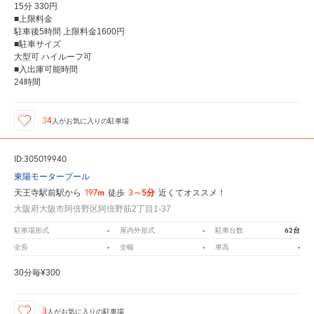
15分 330円
■上限料金
駐車後5時間 上限料金1600円
■駐車サイズ
大型可 ハイルーフ可
■入出庫可能時間
24時間
34
人が
お気に入りの駐車場
ID:305019940
東陽モータープール
197m
3～5分
天王寺駅前駅から
徒歩
近くてオススメ！
大阪府大阪市阿倍野区阿倍野筋2丁目1-37
-
-
62台
駐車場形式
屋内外形式
駐車台数
-
-
-
全長
全幅
車高
30分毎¥300
3
人が
お気に入りの駐車場