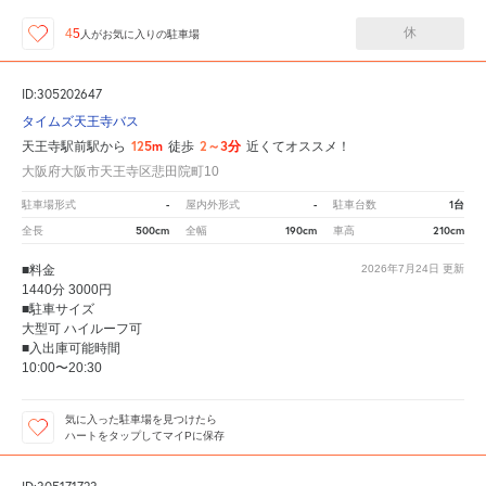
休
45
人が
お気に入りの駐車場
ID:305202647
タイムズ天王寺バス
125m
2～3分
天王寺駅前駅から
徒歩
近くてオススメ！
大阪府大阪市天王寺区悲田院町10
-
-
1台
駐車場形式
屋内外形式
駐車台数
500cm
190cm
210cm
全長
全幅
車高
■料金
2026年7月24日
更新
1440分 3000円
■駐車サイズ
大型可 ハイルーフ可
■入出庫可能時間
10:00〜20:30
気に入った駐車場を見つけたら
ハートをタップしてマイPに保存