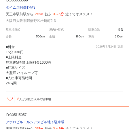
ID:305055366
タイムズ阿倍野第3
215m
3～5分
天王寺駅前駅から
徒歩
近くてオススメ！
大阪府大阪市阿倍野区松崎町2-3
-
-
15台
駐車場形式
屋内外形式
駐車台数
500cm
190cm
210cm
全長
全幅
車高
■料金
2026年7月24日
更新
15分 330円
■上限料金
駐車後5時間 上限料金1600円
■駐車サイズ
大型可 ハイルーフ可
■入出庫可能時間
24時間
8
人が
お気に入りの駐車場
ID:305115057
アポロビル・ルシアスビル地下駐車場
215m
3～5分
天王寺駅前駅から
徒歩
近くてオススメ！