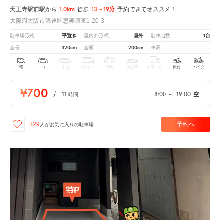
1.0km
13～19分
天王寺駅前駅から
徒歩
予約できてオススメ！
大阪府大阪市浪速区恵美須東1-20-3
平置き
屋外
1台
駐車場形式
屋内外形式
駐車台数
420cm
200cm
-
全長
全幅
車高
軽
コ
中型
ボックス
SUV
大型車
トラック
原付
バイク
¥700
/
11
8:00
～
19:00
空
時間
予約へ
329
人が
お気に入りの駐車場