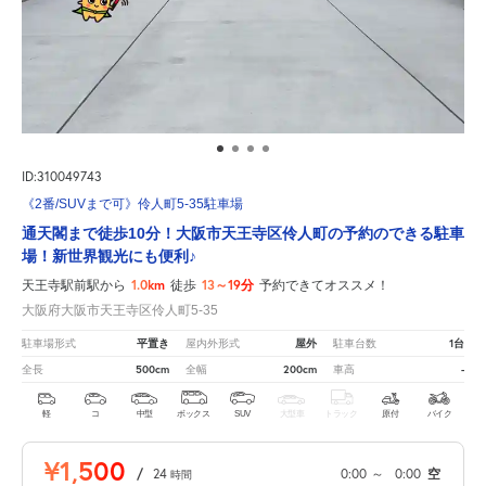
ID:310049743
《2番/SUVまで可》伶人町5-35駐車場
通天閣まで徒歩10分！大阪市天王寺区伶人町の予約のできる駐車
場！新世界観光にも便利♪
1.0km
13～19分
天王寺駅前駅から
徒歩
予約できてオススメ！
大阪府大阪市天王寺区伶人町5-35
平置き
屋外
1台
駐車場形式
屋内外形式
駐車台数
500cm
200cm
-
全長
全幅
車高
軽
コ
中型
ボックス
SUV
大型車
トラック
原付
バイク
¥1,500
/
24
0:00
～
0:00
空
時間