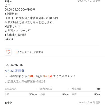
■料金
2026年7月27日
更新
全日
00:00-24:00 20分/300円
■上限料金
【全日】最大料金入庫後4時間以内1000円
※最大料金は繰り返し適用となります。
■駐車サイズ
大型可 ハイルーフ可
■入出庫可能時間
24時間
10
人が
お気に入りの駐車場
ID:305055365
タイムズ阿倍野
190m
3～5分
天王寺駅前駅から
徒歩
近くてオススメ！
大阪府大阪市阿倍野区松崎町2-3
-
-
6台
駐車場形式
屋内外形式
駐車台数
500cm
190cm
210cm
全長
全幅
車高
■料金
2026年7月24日
更新