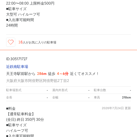
22:00〜08:00 上限料金500円
■駐車サイズ
大型可 ハイルーフ可
■入出庫可能時間
24時間
16
人が
お気に入りの駐車場
ID:305171727
近鉄南駐車場
286m
4～6分
天王寺駅前駅から
徒歩
近くてオススメ！
大阪府大阪市阿倍野区阿倍野筋2丁目2
-
-
-
駐車場形式
屋内外形式
駐車台数
-
-
210cm
全長
全幅
車高
■料金
2026年7月24日
更新
【通常駐車料金】
(全日) 終日 350円 30分
■駐車サイズ
ハイルーフ可
■入出庫可能時間