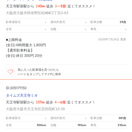
240m
3～5分
天王寺駅前駅から
徒歩
近くてオススメ！
大阪府大阪市阿倍野区松崎町2丁目3-63
-
-
25台
駐車場形式
屋内外形式
駐車台数
-
-
-
全長
全幅
車高
■上限料金
2026年7月24日
更新
(全日) 6時間最大 1,800円
【通常駐車料金】
(全日) 終日 300円 20分
気に入った駐車場を見つけたら
ハートをタップしてマイPに保存
ID:305171150
タイムズ天王寺ミオ
257m
4～6分
天王寺駅前駅から
徒歩
近くてオススメ！
大阪府大阪市天王寺区悲田院町10-39
-
-
381台
駐車場形式
屋内外形式
駐車台数
500cm
190cm
210cm
全長
全幅
車高