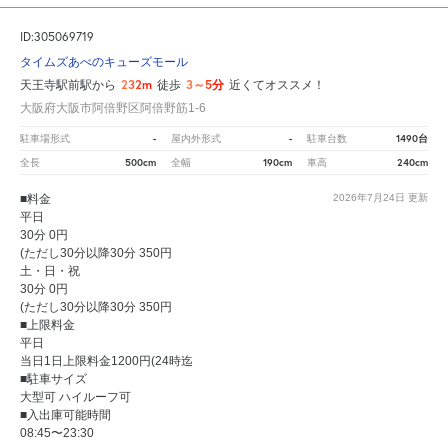
ID:305069719
タイムズあべのキューズモール
232m
3～5分
天王寺駅前駅から
徒歩
近くてオススメ！
大阪府大阪市阿倍野区阿倍野筋1-6
-
-
1490台
駐車場形式
屋内外形式
駐車台数
500cm
190cm
240cm
全長
全幅
車高
■料金
2026年7月24日
更新
平日
30分 0円
(ただし30分以降30分 350円
土・日・祝
30分 0円
(ただし30分以降30分 350円
■上限料金
平日
当日1日上限料金1200円(24時迄
■駐車サイズ
大型可 ハイルーフ可
■入出庫可能時間
08:45〜23:30