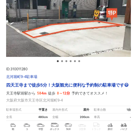
ID:310011280
北河堀町9-4駐車場
四天王寺まで徒歩5分！大阪観光に便利な予約制の駐車場です😃
584m
8～12分
天王寺駅前駅から
徒歩
予約できてオススメ！
大阪府大阪市天王寺区北河堀町9-4
平置き
屋外
1台
駐車場形式
屋内外形式
駐車台数
480cm
200cm
-
全長
全幅
車高
軽
コ
中型
ボックス
SUV
大型車
トラック
原付
バイク