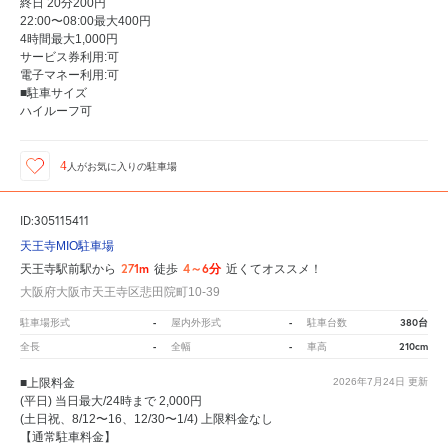
終日 20分200円
22:00〜08:00最大400円
4時間最大1,000円
サービス券利用:可
電子マネー利用:可
■駐車サイズ
ハイルーフ可
4
人が
お気に入りの駐車場
ID:305115411
天王寺MIO駐車場
271m
4～6分
天王寺駅前駅から
徒歩
近くてオススメ！
大阪府大阪市天王寺区悲田院町10-39
-
-
380台
駐車場形式
屋内外形式
駐車台数
-
-
210cm
全長
全幅
車高
■上限料金
2026年7月24日
更新
(平日) 当日最大/24時まで 2,000円
(土日祝、8/12〜16、12/30〜1/4) 上限料金なし
【通常駐車料金】