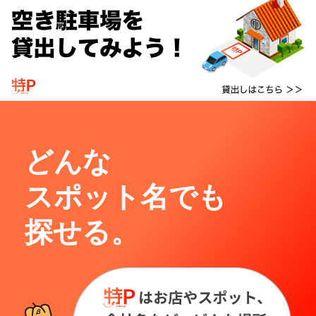
どんな
スポット名でも
探せる。