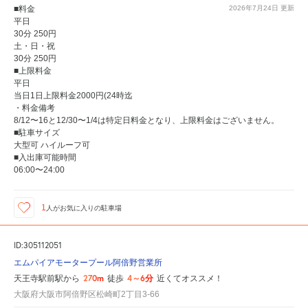
■料金
2026年7月24日
更新
平日
30分 250円
土・日・祝
30分 250円
■上限料金
平日
当日1日上限料金2000円(24時迄
・料金備考
8/12〜16と12/30〜1/4は特定日料金となり、上限料金はございません。
■駐車サイズ
大型可 ハイルーフ可
■入出庫可能時間
06:00〜24:00
1
人が
お気に入りの駐車場
ID:305112051
エムパイアモータープール阿倍野営業所
270m
4～6分
天王寺駅前駅から
徒歩
近くてオススメ！
大阪府大阪市阿倍野区松崎町2丁目3-66