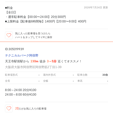
■料金
2026年7月24日
更新
【全日】
・通常駐車料金【00:00〜24:00】20分300円
■上限料金【駐車後6時間毎】1400円【20:00〜9:00】400円
気に入った駐車場を見つけたら
ハートをタップしてマイPに保存
ID:305019939
テクニカルパーク阿倍野
230m
3～5分
天王寺駅前駅から
徒歩
近くてオススメ！
大阪府大阪市阿倍野区阿倍野筋2丁目1-39
-
-
20台
駐車場形式
屋内外形式
駐車台数
-
-
-
全長
全幅
車高
8:00～24:00 20分¥100
24:00～8:00 60分¥100
20
人が
お気に入りの駐車場