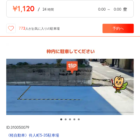
¥1,120
/
24
0:00
～
0:00
空
時間
予約へ
773
人が
お気に入りの駐車場
ID:310050079
《軽自動車》伶人町5-35駐車場