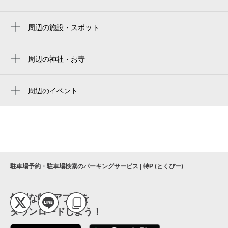
yodoko sakura stadium
天王寺駅
yanmar hanasaka stadium
周辺の施設・スポット
阿倍野駅
하루카스 300 （전망대）
ヨドコウ桜スタジアム
動物園前駅
ハルカス300展望台
周辺の神社・お寺
Kyocera Dome Osaka
新今宮駅前駅
周辺に神社・お寺が見つかりませんでした。
あべのハルカス300展望台
京セラドーム大阪
今池駅
周辺のイベント
あべのハルカス美術館
大阪京瓷巨蛋
夏いちごのアフタヌーンティー
寺田町駅
2025 expo【大阪・関西万博】オフィシャル
京瓷大阪巨蛋
HARUKAS WATER CANVAS（ハルカス
今船駅
ストア[あべのハルカス店]
ウォーターキャンバス） ～天空の水あそ
교세라 돔 오사카
新今宮駅
あべのハルカスダイニング
び～
河堀口駅
kintetsu dept. abeno harukas main store
ハルカスでソラメシ 食べるで↑BBQ
駐車場予約・駐車場検索のパーキングサービス | 特P (とくぴー)
恵美須町駅
あべのハルカス近鉄本店
ハルカス300×名探偵コナン 衝空の晴天台
（ハルカス）
아베노하루카스
便利な特Pアプリを
サマーグルメフェスティバル 2026
ダウンロードしよう！
abeno harukas
ゴッホの跳ね橋と印象派の画家たち ヴァ