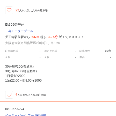
22
人が
お気に入りの駐車場
ID:305019964
三喜モータープール
237m
3～5分
天王寺駅前駅から
徒歩
近くてオススメ！
大阪府大阪市阿倍野区松崎町2丁目3-60
-
-
20台
駐車場形式
屋内外形式
駐車台数
-
-
-
全長
全幅
車高
30分毎¥250(普通車)
30分毎¥200(軽自動車)
1日最大¥2000
1泊(22:00～翌8:00)¥1000
6
人が
お気に入りの駐車場
ID:305202724
イージーパーク フーガ松崎町