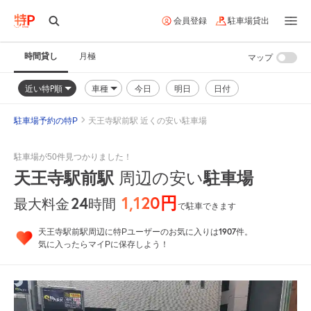
会員登録
駐車場貸出
時間貸し
月極
マップ
近い特P順
車種
今日
明日
日付
駐車場予約の特P
天王寺駅前駅 近くの安い駐車場
駐車場が50件見つかりました！
天王寺駅前駅
周辺の安い
駐車場
1,120円
24
時間
最大料金
で駐車できます
1907
天王寺駅前駅周辺に特Pユーザーのお気に入りは
件。
気に入ったらマイPに保存しよう！