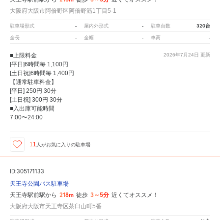
大阪府大阪市阿倍野区阿倍野筋1丁目5-1
-
-
320台
駐車場形式
屋内外形式
駐車台数
-
-
-
全長
全幅
車高
■上限料金
2026年7月24日
更新
[平日]6時間毎 1,100円
[土日祝]6時間毎 1,400円
【通常駐車料金】
[平日] 250円 30分
[土日祝] 300円 30分
■入出庫可能時間
7:00〜24:00
11
人が
お気に入りの駐車場
ID:305171133
天王寺公園バス駐車場
218m
3～5分
天王寺駅前駅から
徒歩
近くてオススメ！
大阪府大阪市天王寺区茶臼山町5番