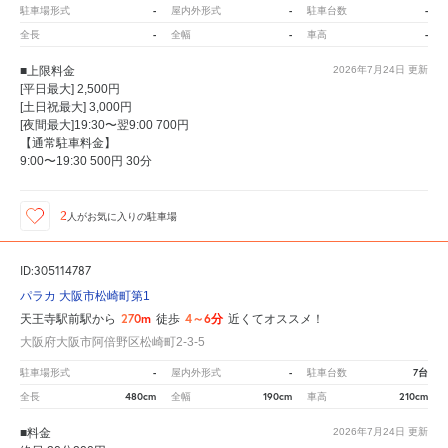
-
-
-
駐車場形式
屋内外形式
駐車台数
-
-
-
全長
全幅
車高
■上限料金
2026年7月24日
更新
[平日最大] 2,500円
[土日祝最大] 3,000円
[夜間最大]19:30〜翌9:00 700円
【通常駐車料金】
9:00〜19:30 500円 30分
2
人が
お気に入りの駐車場
ID:305114787
パラカ 大阪市松崎町第1
270m
4～6分
天王寺駅前駅から
徒歩
近くてオススメ！
大阪府大阪市阿倍野区松崎町2-3-5
-
-
7台
駐車場形式
屋内外形式
駐車台数
480cm
190cm
210cm
全長
全幅
車高
■料金
2026年7月24日
更新