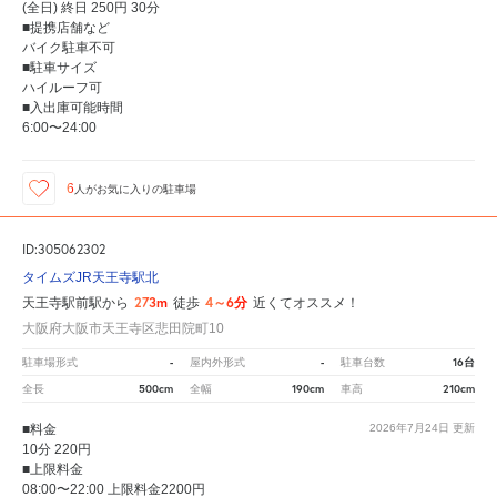
(全日) 終日 250円 30分
■提携店舗など
バイク駐車不可
■駐車サイズ
ハイルーフ可
■入出庫可能時間
6:00〜24:00
6
人が
お気に入りの駐車場
ID:305062302
タイムズJR天王寺駅北
273m
4～6分
天王寺駅前駅から
徒歩
近くてオススメ！
大阪府大阪市天王寺区悲田院町10
-
-
16台
駐車場形式
屋内外形式
駐車台数
500cm
190cm
210cm
全長
全幅
車高
■料金
2026年7月24日
更新
10分 220円
■上限料金
08:00〜22:00 上限料金2200円