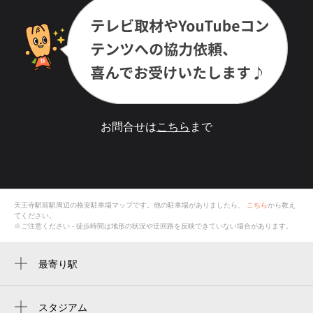
お問合せは
こちら
まで
天王寺駅前駅
周辺の格安
駐車場
マップです。他の駐車場がありましたら、
こちら
から教え
てください。
※ご注意ください - 徒歩時間は地形の状況や迂回路を反映できていない場合があります。
最寄り駅
天王寺駅前駅
大阪阿部野橋駅
スタジアム