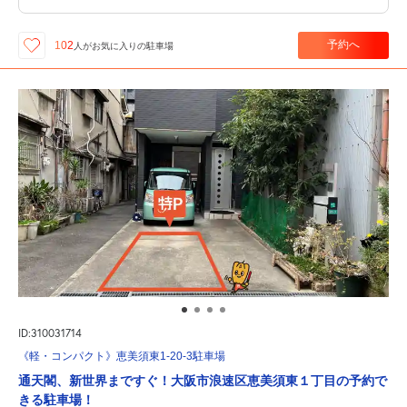
予約へ
102
人が
お気に入りの駐車場
ID:310031714
《軽・コンパクト》恵美須東1-20-3駐車場
通天閣、新世界まですぐ！大阪市浪速区恵美須東１丁目の予約で
きる駐車場！