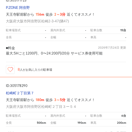
ID:305171723
P.ZONE 阿倍野
156m
2～3分
天王寺駅前駅から
徒歩
近くてオススメ！
大阪府大阪市阿倍野区松崎2-3-47(隣47)
-
-
15台
駐車場形式
屋内外形式
駐車台数
-
-
-
全長
全幅
車高
■料金
2026年7月24日
更新
最大:5Hごと1200円、0〜24:200円/20分 サービス券使用可能
8
人が
お気に入りの駐車場
ID:305178290
松崎町２丁目第７
180m
3～5分
天王寺駅前駅から
徒歩
近くてオススメ！
大阪府大阪市阿倍野区松崎町２丁目３ー５４
-
-
6台
駐車場形式
屋内外形式
駐車台数
500cm
190cm
200cm
全長
全幅
車高