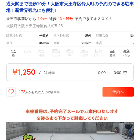
通天閣まで徒歩10分！大阪市天王寺区伶人町の予約のできる駐車
場！新世界観光にも便利♪
1.0km
13～19分
天王寺駅前駅から
徒歩
予約できてオススメ！
大阪府大阪市天王寺区伶人町5-35
平置き
屋外
1台
駐車場形式
屋内外形式
駐車台数
350cm
200cm
-
全長
全幅
車高
軽
コ
中型
ボックス
SUV
大型車
トラック
原付
バイク
¥1,250
/
24
0:00
～
0:00
空
時間
予約へ
172
人が
お気に入りの駐車場