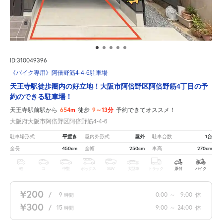
ID:310049396
《バイク専用》阿倍野筋4-4-6駐車場
天王寺駅徒歩圏内の好立地！大阪市阿倍野区阿倍野筋4丁目の予
約のできる駐車場！
654m
9～13分
天王寺駅前駅から
徒歩
予約できてオススメ！
大阪府大阪市阿倍野区阿倍野筋4-4-6
平置き
屋外
1台
駐車場形式
屋内外形式
駐車台数
450cm
250cm
270cm
全長
全幅
車高
軽
コ
中型
ボックス
SUV
大型車
トラック
原付
バイク
¥200
/
9
0:00
～
9:00
休
時間
¥300
/
15
9:00
～
24:00
休
時間