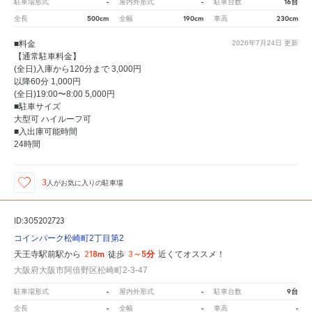
-
-
16台
駐車場形式
屋内外形式
駐車台数
500cm
190cm
230cm
全長
全幅
車高
■料金
2026年7月24日
更新
【通常駐車料金】
(全日)入庫から120分まで 3,000円
以降60分 1,000円
(全日)19:00〜8:00 5,000円
■駐車サイズ
大型可 ハイルーフ可
■入出庫可能時間
24時間
3
人が
お気に入りの駐車場
ID:305202723
コインパーク松崎町2丁目第2
218m
3～5分
天王寺駅前駅から
徒歩
近くてオススメ！
大阪府大阪市阿倍野区松崎町2-3-47
-
-
9台
駐車場形式
屋内外形式
駐車台数
-
-
-
全長
全幅
車高