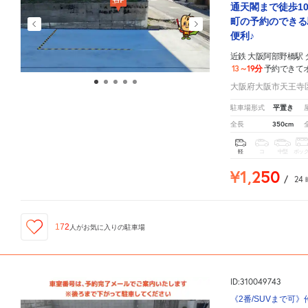
通天閣まで徒歩1
町の予約のできる
便利♪
近鉄 大阪阿部野橋駅
13～19分
予約できて
大阪府大阪市天王寺区
平置き
駐車場形式
350cm
全長
軽
コ
中型
ボッ
¥1,250
/
24
172
人が
お気に入りの駐車場
ID:310049743
《2番/SUVまで可》