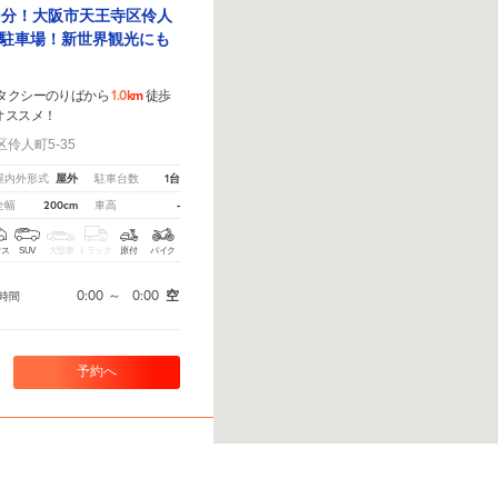
0分！大阪市天王寺区伶人
駐車場！新世界観光にも
1.0km
 タクシーのりばから
徒歩
オススメ！
伶人町5-35
屋外
1台
屋内外形式
駐車台数
200cm
-
全幅
車高
クス
SUV
大型車
トラック
原付
バイク
0:00
～
0:00
空
時間
予約へ
ら、
こちら
から教えてください。
※ご注意ください - 徒歩時間は地形の状況や迂回路を反映できてい
美須東1-20-3駐車場