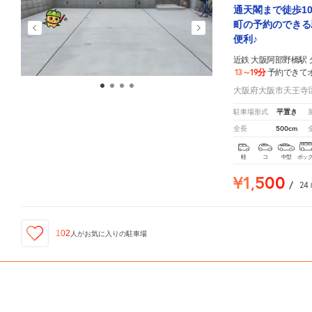
通天閣まで徒歩1
町の予約のできる
便利♪
近鉄 大阪阿部野橋駅
13～19分
予約できて
大阪府大阪市天王寺区
平置き
駐車場形式
500cm
全長
軽
コ
中型
ボッ
¥1,500
/
24
102
人が
お気に入りの駐車場
ID:310031714
近鉄 大阪阿部野橋駅 タクシーのりば
周辺の格安
駐車場
マップです。他の駐車場がありました
《軽・コンパクト》恵