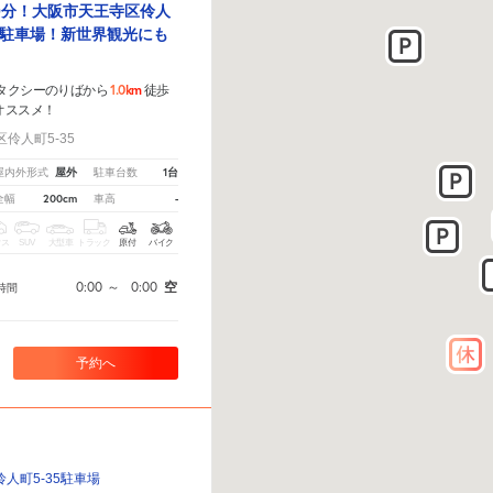
0分！大阪市天王寺区伶人
駐車場！新世界観光にも
1.0km
 タクシーのりばから
徒歩
オススメ！
伶人町5-35
屋外
1台
屋内外形式
駐車台数
200cm
-
全幅
車高
クス
SUV
大型車
トラック
原付
バイク
0:00
～
0:00
空
時間
予約へ
伶人町5-35駐車場