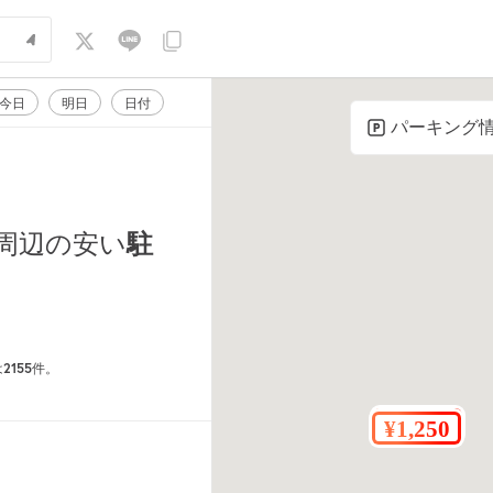
今日
明日
日付
パーキング
周辺の安い
駐
2155
は
件。