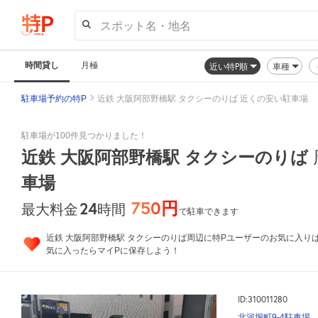
スポット名・地名
時間貸し
月極
近い特P順
車種
駐車場予約の特P
近鉄 大阪阿部野橋駅 タクシーのりば 近くの安い駐車場
駐車場が100件見つかりました！
近鉄 大阪阿部野橋駅 タクシーのりば
車場
750円
24
時間
最大料金
で駐車できます
近鉄 大阪阿部野橋駅 タクシーのりば周辺に特Pユーザーのお気に入り
気に入ったらマイPに保存しよう！
ID:310011280
北河堀町9-4駐車場