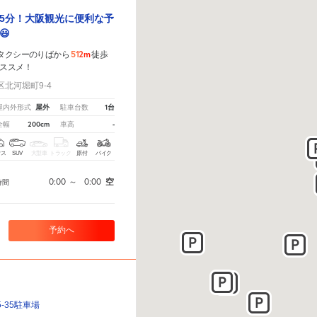
5分！大阪観光に便利な予
😃
512m
 タクシーのりばから
徒歩
ススメ！
北河堀町9-4
屋外
1台
屋内外形式
駐車台数
200cm
-
全幅
車高
クス
SUV
大型車
トラック
原付
バイク
0:00
～
0:00
空
時間
予約へ
-35駐車場