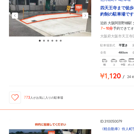
四天王寺まで徒歩
約制の駐車場です
近鉄 大阪阿部野橋駅
7～10分
予約できてオ
大阪府大阪市天王寺区
平置き
駐車場形式
480cm
全長
軽
コ
中型
ボッ
¥1,120
/
24
773
人が
お気に入りの駐車場
ID:310050079
《軽自動車》伶人町5