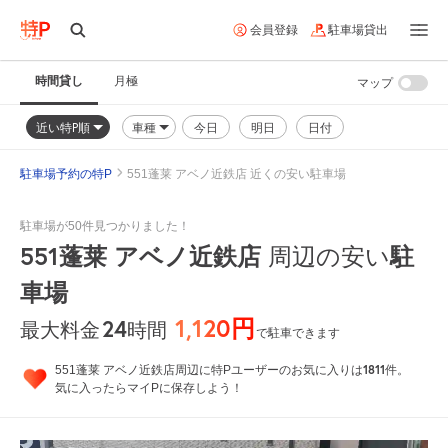
会員登録
駐車場貸出
時間貸し
月極
マップ
近い特P順
車種
今日
明日
日付
駐車場予約の特P
551蓬莱 アベノ近鉄店 近くの安い駐車場
駐車場が50件見つかりました！
551蓬莱 アベノ近鉄店
駐
周辺の安い
車場
1,120円
24
時間
最大料金
で駐車できます
1811
551蓬莱 アベノ近鉄店周辺に特Pユーザーのお気に入りは
件。
気に入ったらマイPに保存しよう！