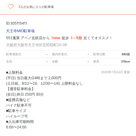
3
人が
お気に入りの駐車場
ID:305115411
天王寺MIO駐車場
166m
3～5分
551蓬莱 アベノ近鉄店から
徒歩
近くてオススメ！
大阪府大阪市天王寺区悲田院町10-39
-
-
380台
駐車場形式
屋内外形式
駐車台数
-
-
210cm
全長
全幅
車高
■上限料金
2026年7月24日
更新
(平日) 当日最大/24時まで 2,000円
(土日祝、8/12〜16、12/30〜1/4) 上限料金なし
【通常駐車料金】
(全日) 終日 250円 30分
■提携店舗など
バイク駐車不可
■駐車サイズ
ハイルーフ可
■入出庫可能時間
6:00〜24:00