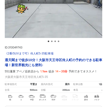
ID:310049743
《2番/SUVまで可》伶人町5-35駐車場
通天閣まで徒歩10分！大阪市天王寺区伶人町の予約のできる駐車
場！新世界観光にも便利♪
1.1km
14～20分
551蓬莱 アベノ近鉄店から
徒歩
予約できてオススメ！
大阪府大阪市天王寺区伶人町5-35
平置き
屋外
1台
駐車場形式
屋内外形式
駐車台数
500cm
200cm
-
全長
全幅
車高
軽
コ
中型
ボックス
SUV
大型車
トラック
原付
バイク