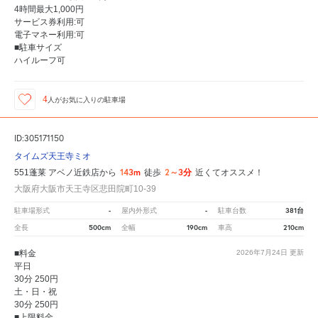
4時間最大1,000円
サービス券利用:可
電子マネー利用:可
■駐車サイズ
ハイルーフ可
4
人が
お気に入りの駐車場
ID:305171150
タイムズ天王寺ミオ
143m
2～3分
551蓬莱 アベノ近鉄店から
徒歩
近くてオススメ！
大阪府大阪市天王寺区悲田院町10-39
-
-
381台
駐車場形式
屋内外形式
駐車台数
500cm
190cm
210cm
全長
全幅
車高
■料金
2026年7月24日
更新
平日
30分 250円
土・日・祝
30分 250円
■上限料金