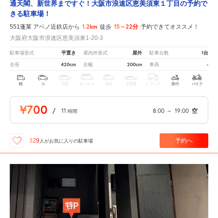
通天閣、新世界まですぐ！大阪市浪速区恵美須東１丁目の予約で
きる駐車場！
1.2km
15～22分
551蓬莱 アベノ近鉄店から
徒歩
予約できてオススメ！
大阪府大阪市浪速区恵美須東1-20-3
平置き
屋外
1台
駐車場形式
屋内外形式
駐車台数
420cm
200cm
-
全長
全幅
車高
軽
コ
中型
ボックス
SUV
大型車
トラック
原付
バイク
¥700
/
11
8:00
～
19:00
空
時間
予約へ
329
人が
お気に入りの駐車場