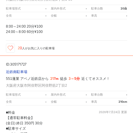
-
-
20台
駐車場形式
屋内外形式
駐車台数
-
-
-
全長
全幅
車高
8:00～24:00 20分¥100
24:00～8:00 60分¥100
20
人が
お気に入りの駐車場
ID:305171727
近鉄南駐車場
217m
3～5分
551蓬莱 アベノ近鉄店から
徒歩
近くてオススメ！
大阪府大阪市阿倍野区阿倍野筋2丁目2
-
-
-
駐車場形式
屋内外形式
駐車台数
-
-
210cm
全長
全幅
車高
■料金
2026年7月24日
更新
【通常駐車料金】
(全日) 終日 350円 30分
■駐車サイズ