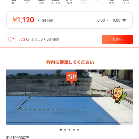
軽
コ
中型
ボックス
SUV
大型車
トラック
原付
バイク
¥1,120
/
24
0:00
～
0:00
空
時間
予約へ
773
人が
お気に入りの駐車場
ID:310050079