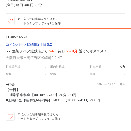
(全日) 終日 300円 20分
気に入った駐車場を見つけたら
ハートをタップしてマイPに保存
ID:305202723
コインパーク松崎町2丁目第2
94m
2～3分
551蓬莱 アベノ近鉄店から
徒歩
近くてオススメ！
大阪府大阪市阿倍野区松崎町2-3-47
-
-
9台
駐車場形式
屋内外形式
駐車台数
-
-
-
全長
全幅
車高
■料金
2026年7月24日
更新
【全日】
・通常駐車料金【00:00〜24:00】20分300円
■上限料金【駐車後6時間毎】1400円【20:00〜9:00】400円
気に入った駐車場を見つけたら
ハートをタップしてマイPに保存