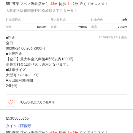
48m
1～2分
551蓬莱 アベノ近鉄店から
徒歩
近くてオススメ！
大阪府大阪市阿倍野区松崎町２丁目３ー５４
-
-
6台
駐車場形式
屋内外形式
駐車台数
500cm
190cm
200cm
全長
全幅
車高
■料金
2026年7月27日
更新
全日
00:00-24:00 20分/300円
■上限料金
【全日】最大料金入庫後4時間以内1000円
※最大料金は繰り返し適用となります。
■駐車サイズ
大型可 ハイルーフ可
■入出庫可能時間
24時間
10
人が
お気に入りの駐車場
ID:305055365
タイムズ阿倍野
62m
1～2分
551蓬莱 アベノ近鉄店から
徒歩
近くてオススメ！