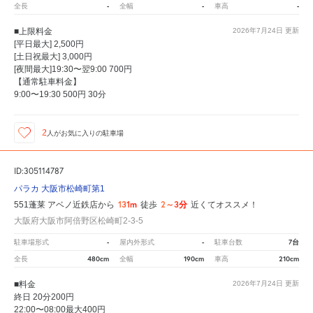
-
-
-
全長
全幅
車高
■上限料金
2026年7月24日
更新
[平日最大] 2,500円
[土日祝最大] 3,000円
[夜間最大]19:30〜翌9:00 700円
【通常駐車料金】
9:00〜19:30 500円 30分
2
人が
お気に入りの駐車場
ID:305114787
パラカ 大阪市松崎町第1
131m
2～3分
551蓬莱 アベノ近鉄店から
徒歩
近くてオススメ！
大阪府大阪市阿倍野区松崎町2-3-5
-
-
7台
駐車場形式
屋内外形式
駐車台数
480cm
190cm
210cm
全長
全幅
車高
■料金
2026年7月24日
更新
終日 20分200円
22:00〜08:00最大400円