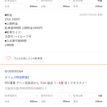
-
-
15台
駐車場形式
屋内外形式
駐車台数
500cm
190cm
210cm
全長
全幅
車高
■料金
2026年7月24日
更新
15分 330円
■上限料金
駐車後5時間 上限料金1600円
■駐車サイズ
大型可 ハイルーフ可
■入出庫可能時間
24時間
8
人が
お気に入りの駐車場
ID:305055364
タイムズ阿倍野第2
82m
2～3分
551蓬莱 アベノ近鉄店から
徒歩
近くてオススメ！
大阪府大阪市阿倍野区松崎町2-3
-
-
6台
駐車場形式
屋内外形式
駐車台数
500cm
190cm
210cm
全長
全幅
車高