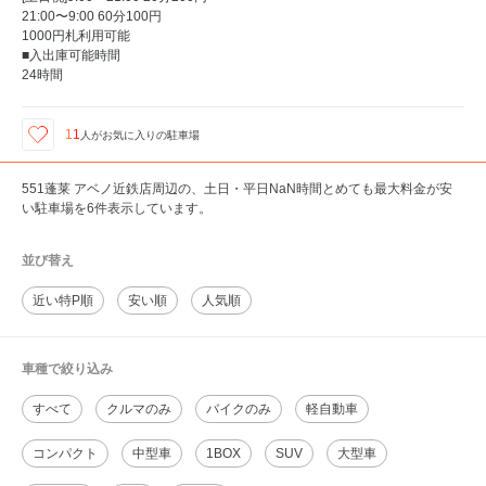
21:00〜9:00 60分100円
1000円札利用可能
■入出庫可能時間
24時間
11
人が
お気に入りの駐車場
551蓬莱 アベノ近鉄店周辺の、土日・平日NaN時間とめても最大料金が安
い駐車場を6件表示しています。
並び替え
近い特P順
安い順
人気順
車種で絞り込み
すべて
クルマのみ
バイクのみ
軽自動車
コンパクト
中型車
1BOX
SUV
大型車