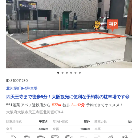
ID:310011280
北河堀町9-4駐車場
四天王寺まで徒歩5分！大阪観光に便利な予約制の駐車場です😃
577m
8～12分
551蓬莱 アベノ近鉄店から
徒歩
予約できてオススメ！
大阪府大阪市天王寺区北河堀町9-4
平置き
屋外
1台
駐車場形式
屋内外形式
駐車台数
480cm
200cm
-
全長
全幅
車高