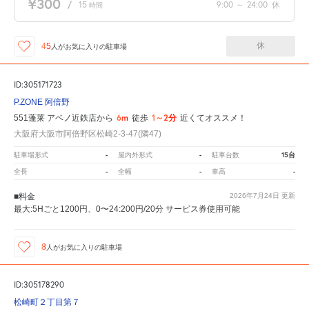
¥300
/
15
9:00
～
24:00
休
時間
休
45
人が
お気に入りの駐車場
ID:305171723
P.ZONE 阿倍野
6m
1～2分
551蓬莱 アベノ近鉄店から
徒歩
近くてオススメ！
大阪府大阪市阿倍野区松崎2-3-47(隣47)
-
-
15台
駐車場形式
屋内外形式
駐車台数
-
-
-
全長
全幅
車高
■料金
2026年7月24日
更新
最大:5Hごと1200円、0〜24:200円/20分 サービス券使用可能
8
人が
お気に入りの駐車場
ID:305178290
松崎町２丁目第７