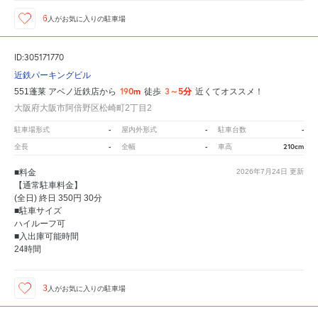
6
人が
お気に入りの駐車場
ID:305171770
近鉄パーキングビル
190m
3～5分
551蓬莱 アベノ近鉄店から
徒歩
近くてオススメ！
大阪府大阪市阿倍野区松崎町2丁目2
-
-
-
駐車場形式
屋内外形式
駐車台数
-
-
210cm
全長
全幅
車高
■料金
2026年7月24日
更新
【通常駐車料金】
(全日) 終日 350円 30分
■駐車サイズ
ハイルーフ可
■入出庫可能時間
24時間
3
人が
お気に入りの駐車場