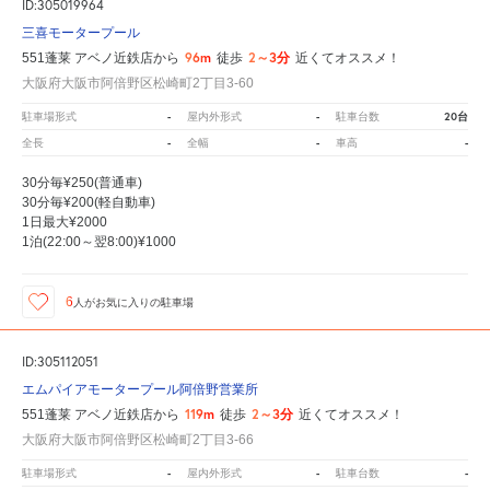
ID:305019964
三喜モータープール
96m
2～3分
551蓬莱 アベノ近鉄店から
徒歩
近くてオススメ！
大阪府大阪市阿倍野区松崎町2丁目3-60
-
-
20台
駐車場形式
屋内外形式
駐車台数
-
-
-
全長
全幅
車高
30分毎¥250(普通車)
30分毎¥200(軽自動車)
1日最大¥2000
1泊(22:00～翌8:00)¥1000
6
人が
お気に入りの駐車場
ID:305112051
エムパイアモータープール阿倍野営業所
119m
2～3分
551蓬莱 アベノ近鉄店から
徒歩
近くてオススメ！
大阪府大阪市阿倍野区松崎町2丁目3-66
-
-
-
駐車場形式
屋内外形式
駐車台数