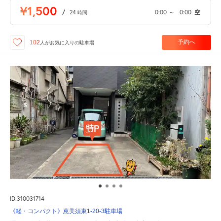
¥1,500
/
24
0:00
～
0:00
空
時間
予約へ
102
人が
お気に入りの駐車場
ID:310031714
《軽・コンパクト》恵美須東1-20-3駐車場