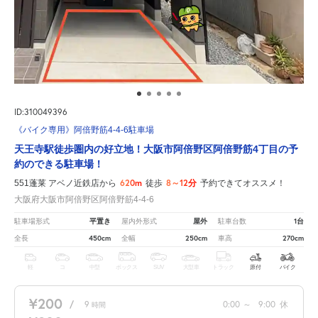
ID:310049396
《バイク専用》阿倍野筋4-4-6駐車場
天王寺駅徒歩圏内の好立地！大阪市阿倍野区阿倍野筋4丁目の予
約のできる駐車場！
620m
8～12分
551蓬莱 アベノ近鉄店から
徒歩
予約できてオススメ！
大阪府大阪市阿倍野区阿倍野筋4-4-6
平置き
屋外
1台
駐車場形式
屋内外形式
駐車台数
450cm
250cm
270cm
全長
全幅
車高
軽
コ
中型
ボックス
SUV
大型車
トラック
原付
バイク
¥200
/
9
0:00
～
9:00
休
時間