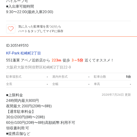
ハイルーフ可
■入出庫可能時間
9:30〜22:00(最終入庫20:00)
気に入った駐車場を見つけたら
ハートをタップしてマイPに保存
ID:305149510
KF-Park 松崎町2丁目
223m
3～5分
551蓬莱 アベノ近鉄店から
徒歩
近くてオススメ！
大阪府大阪市阿倍野区松崎町2丁目22-9
-
-
5台
駐車場形式
屋内外形式
駐車台数
-
-
-
全長
全幅
車高
■上限料金
2026年7月24日
更新
24時間内最大800円
夜間最大 200円(20時〜8時)
【通常駐車料金】
30分/200円(8時〜20時)
60分/100円(20時〜8時)高額紙幣:利用不可
領収書利用:可
■提携店舗など