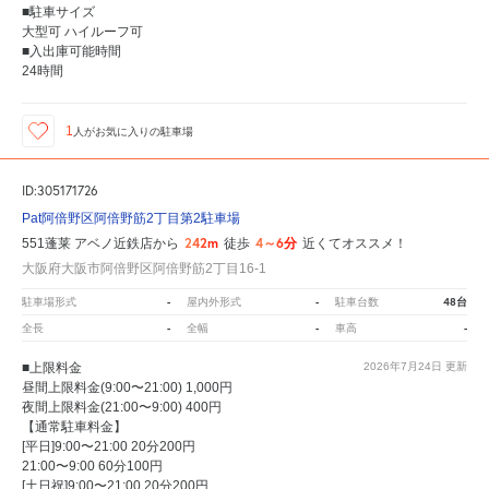
■駐車サイズ
大型可 ハイルーフ可
■入出庫可能時間
24時間
1
人が
お気に入りの駐車場
ID:305171726
Pat阿倍野区阿倍野筋2丁目第2駐車場
242m
4～6分
551蓬莱 アベノ近鉄店から
徒歩
近くてオススメ！
大阪府大阪市阿倍野区阿倍野筋2丁目16-1
-
-
48台
駐車場形式
屋内外形式
駐車台数
-
-
-
全長
全幅
車高
■上限料金
2026年7月24日
更新
昼間上限料金(9:00〜21:00) 1,000円
夜間上限料金(21:00〜9:00) 400円
【通常駐車料金】
[平日]9:00〜21:00 20分200円
21:00〜9:00 60分100円
[土日祝]9:00〜21:00 20分200円