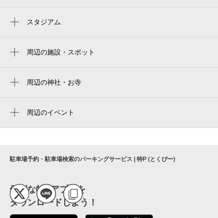
大阪阿部野橋駅
天王寺駅前駅
スタジアム
yodoko sakura stadium
天王寺駅
yanmar hanasaka stadium
周辺の施設・スポット
阿倍野駅
551蓬莱 アベノ近鉄店
ヨドコウ桜スタジアム
寺田町駅
市立天王寺公園植物温室
周辺の神社・お寺
yanmar stadium nagai
動物園前駅
西光寺
space9
Kyocera Dome Osaka
河堀口駅
周辺のイベント
神戸 北野坂 串かつ
京セラドーム大阪
天空のレールミュージアム
今池駅
結婚式場相談近鉄百貨店本店
大阪京瓷巨蛋
ゴッホの跳ね橋と印象派の画家たち ヴァ
新今宮駅前駅
salad cafe|近鉄あべのハルカス店
ルラフ＝リヒャルツ美術館所蔵（大
京瓷大阪巨蛋
文の里駅
駐車場予約・駐車場検索のパーキングサービス | 特P (とくぴー)
阪）
osaka marriott miyako hotel
교세라 돔 오사카
美章園駅
ハルカス300×名探偵コナン 衝空の晴天台
炭ト羽釜 どげん
（ハルカス）
便利な特Pアプリを
松虫駅
ダウンロードしよう！
こども美術館 スカイミュージアム
ハルカスでソラメシ 食べるで↑BBQ