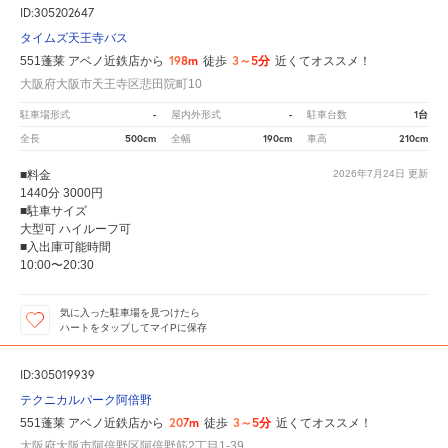
ID:305202647
タイムズ天王寺バス
198m
3～5分
551蓬莱 アベノ近鉄店から
徒歩
近くてオススメ！
大阪府大阪市天王寺区悲田院町10
-
-
1台
駐車場形式
屋内外形式
駐車台数
500cm
190cm
210cm
全長
全幅
車高
■料金
2026年7月24日
更新
1440分 3000円
■駐車サイズ
大型可 ハイルーフ可
■入出庫可能時間
10:00〜20:30
気に入った駐車場を見つけたら
ハートをタップしてマイPに保存
ID:305019939
テクニカルパーク阿倍野
207m
3～5分
551蓬莱 アベノ近鉄店から
徒歩
近くてオススメ！
大阪府大阪市阿倍野区阿倍野筋2丁目1-39