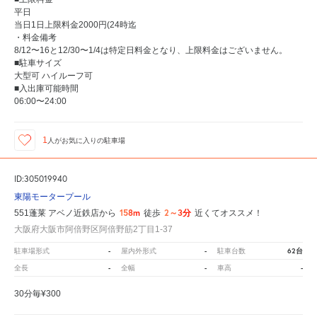
平日
当日1日上限料金2000円(24時迄
・料金備考
8/12〜16と12/30〜1/4は特定日料金となり、上限料金はございません。
■駐車サイズ
大型可 ハイルーフ可
■入出庫可能時間
06:00〜24:00
1
人が
お気に入りの駐車場
ID:305019940
東陽モータープール
158m
2～3分
551蓬莱 アベノ近鉄店から
徒歩
近くてオススメ！
大阪府大阪市阿倍野区阿倍野筋2丁目1-37
-
-
62台
駐車場形式
屋内外形式
駐車台数
-
-
-
全長
全幅
車高
30分毎¥300