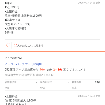
■料金
2026年7月24日
更新
15分 330円
■上限料金
駐車後5時間 上限料金1600円
■駐車サイズ
大型可 ハイルーフ可
■入出庫可能時間
24時間
15
人が
お気に入りの駐車場
ID:305202724
イージーパーク フーガ松崎町
90m
2～3分
551蓬莱 アベノ近鉄店から
徒歩
近くてオススメ！
大阪府大阪市阿倍野区松崎町2丁目3-63
-
-
25台
駐車場形式
屋内外形式
駐車台数
-
-
-
全長
全幅
車高
■上限料金
2026年7月24日
更新
(全日) 6時間最大 1,800円
【通常駐車料金】