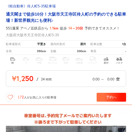
《軽自動車》伶人町5-35駐車場
通天閣まで徒歩10分！大阪市天王寺区伶人町の予約のできる駐車
場！新世界観光にも便利♪
1.1km
14～20分
551蓬莱 アベノ近鉄店から
徒歩
予約できてオススメ！
大阪府大阪市天王寺区伶人町5-35
平置き
屋外
1台
駐車場形式
屋内外形式
駐車台数
350cm
200cm
-
全長
全幅
車高
軽
コ
中型
ボックス
SUV
大型車
トラック
原付
バイク
¥1,250
/
24
0:00
～
0:00
空
時間
予約へ
172
人が
お気に入りの駐車場