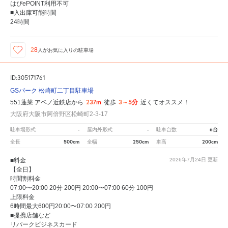
はぴePOINT利用不可
■入出庫可能時間
24時間
28
人が
お気に入りの駐車場
ID:305171761
GSパーク 松崎町二丁目駐車場
237m
3～5分
551蓬莱 アベノ近鉄店から
徒歩
近くてオススメ！
大阪府大阪市阿倍野区松崎町2-3-17
-
-
6台
駐車場形式
屋内外形式
駐車台数
500cm
250cm
200cm
全長
全幅
車高
■料金
2026年7月24日
更新
【全日】
時間割料金
07:00〜20:00 20分 200円 20:00〜07:00 60分 100円
上限料金
6時間最大600円20:00〜07:00 200円
■提携店舗など
リパークビジネスカード