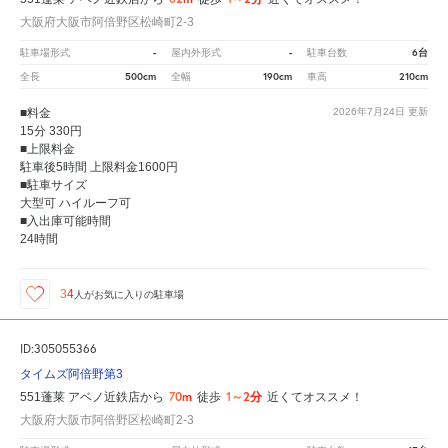
大阪府大阪市阿倍野区松崎町2-3
-
-
6台
駐車場形式
屋内外形式
駐車台数
500cm
190cm
210cm
全長
全幅
車高
■料金
2026年7月24日
更新
15分 330円
■上限料金
駐車後5時間 上限料金1600円
■駐車サイズ
大型可 ハイルーフ可
■入出庫可能時間
24時間
34
人が
お気に入りの駐車場
ID:305055366
タイムズ阿倍野第3
70m
1～2分
551蓬莱 アベノ近鉄店から
徒歩
近くてオススメ！
大阪府大阪市阿倍野区松崎町2-3