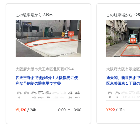
この駐車場から
819m
この駐車場から
12
大阪府大阪市浪速区恵
大阪府大阪市天王寺区北河堀町9-4
通天閣、新世界まで
四天王寺まで徒歩5分！大阪観光に便
区恵美須東１丁目の
利な予約制の駐車場です😃
場！
軽
コ
中型
ボックス
SU
軽
コ
中型
ボックス
SUV
大型車
トラック
原付
バイク
¥700
/
11h
¥1,120
/
24h
0:00
〜
0:00