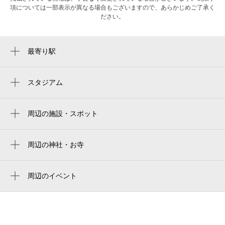
項については一部表示が異なる場合もございますので、あらかじめご了承く
ださい。
最寄り駅
阿倍野駅
大阪阿部野橋駅
スタジアム
yodoko sakura stadium
天王寺駅前駅
yanmar hanasaka stadium
周辺の施設・スポット
天王寺駅
ディ・プリモグラッセ
ヨドコウ桜スタジアム
文の里駅
セカンドビル
周辺の神社・お寺
yanmar stadium nagai
松虫駅
西光寺
たこつぼ 本店
Kyocera Dome Osaka
動物園前駅
周辺のイベント
友安製作所 Cafe & Bar 阿倍野
京セラドーム大阪
HARUKAS WATER CANVAS（ハルカス
今池駅
Loco por ti
ウォーターキャンバス） ～天空の水あそ
大阪京瓷巨蛋
河堀口駅
び～
韓国料理×サムギョプサル okoge天王寺店
京瓷大阪巨蛋
寺田町駅