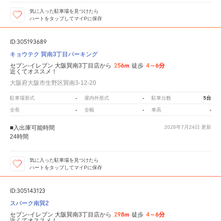
気に入った駐車場を見つけたら
ハートをタップしてマイPに保存
ID:305193689
キョウテク 巽南3丁目パーキング
256m
4～6分
セブン-イレブン 大阪巽南3丁目店から
徒歩
近くてオススメ！
大阪府大阪市生野区巽南3-12-20
-
-
5台
駐車場形式
屋内外形式
駐車台数
-
-
-
全長
全幅
車高
■入出庫可能時間
2026年7月24日
更新
24時間
気に入った駐車場を見つけたら
ハートをタップしてマイPに保存
ID:305143123
スパーク南巽2
298m
4～6分
セブン-イレブン 大阪巽南3丁目店から
徒歩
近くてオススメ！