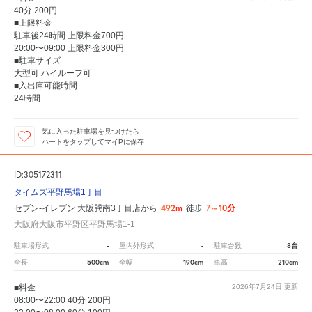
40分 200円
■上限料金
駐車後24時間 上限料金700円
20:00〜09:00 上限料金300円
■駐車サイズ
大型可 ハイルーフ可
■入出庫可能時間
24時間
気に入った駐車場を見つけたら
ハートをタップしてマイPに保存
ID:305172311
タイムズ平野馬場1丁目
492m
7～10分
セブン-イレブン 大阪巽南3丁目店から
徒歩
大阪府大阪市平野区平野馬場1-1
-
-
8台
駐車場形式
屋内外形式
駐車台数
500cm
190cm
210cm
全長
全幅
車高
■料金
2026年7月24日
更新
08:00〜22:00 40分 200円