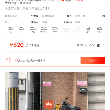
予約できてオススメ！
大阪府大阪市平野区平野北1-7-19
平置き
屋外
1台
駐車場形式
屋内外形式
駐車台数
500cm
265cm
-
全長
全幅
車高
軽
コ
中型
ボックス
SUV
大型車
トラック
原付
バイク
¥620
/
24
0:00
～
0:00
空
時間
予約へ
79
人が
お気に入りの駐車場