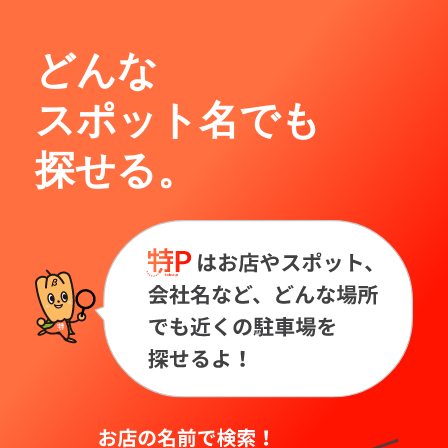
どんな
スポット名でも
探せる。