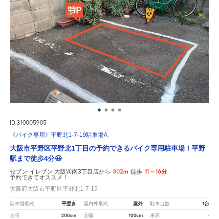
ID:310005905
《バイク専用》平野北1-7-19駐車場A
大阪市平野区平野北1丁目の予約できるバイク専用駐車場！平野
駅まで徒歩4分😃
802m
11～16分
セブン-イレブン 大阪巽南3丁目店から
徒歩
予約できてオススメ！
大阪府大阪市平野区平野北1-7-19
平置き
屋外
1台
駐車場形式
屋内外形式
駐車台数
200cm
100cm
-
全長
全幅
車高