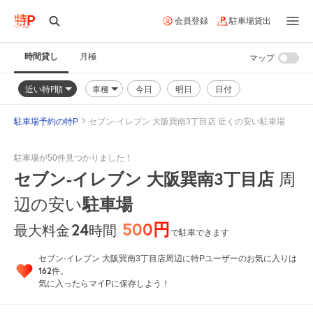
会員登録
駐車場貸出
時間貸し
月極
マップ
近い特P順
車種
今日
明日
日付
駐車場予約の特P
セブン-イレブン 大阪巽南3丁目店 近くの安い駐車場
駐車場が50件見つかりました！
セブン-イレブン 大阪巽南3丁目店
周
辺の安い
駐車場
500円
24
時間
最大料金
で駐車できます
セブン-イレブン 大阪巽南3丁目店周辺に特Pユーザーのお気に入りは
162
件。
気に入ったらマイPに保存しよう！