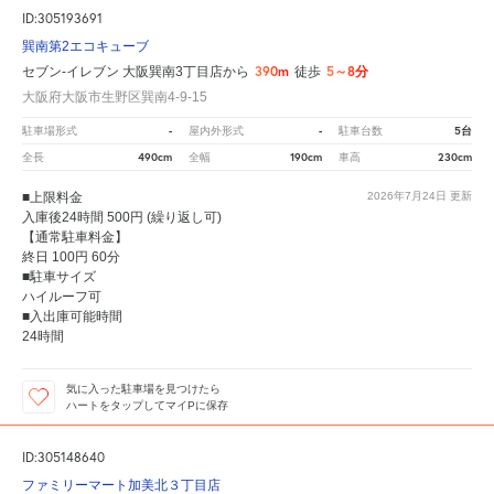
ID:305193691
巽南第2エコキューブ
390m
5～8分
セブン-イレブン 大阪巽南3丁目店から
徒歩
大阪府大阪市生野区巽南4-9-15
-
-
5台
駐車場形式
屋内外形式
駐車台数
490cm
190cm
230cm
全長
全幅
車高
■上限料金
2026年7月24日
更新
入庫後24時間 500円 (繰り返し可)
【通常駐車料金】
終日 100円 60分
■駐車サイズ
ハイルーフ可
■入出庫可能時間
24時間
気に入った駐車場を見つけたら
ハートをタップしてマイPに保存
ID:305148640
ファミリーマート加美北３丁目店