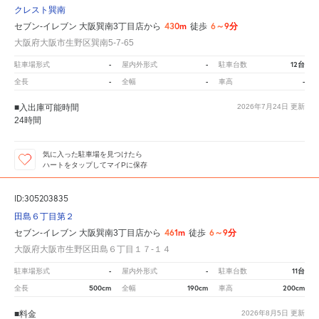
クレスト巽南
430m
6～9分
セブン-イレブン 大阪巽南3丁目店から
徒歩
大阪府大阪市生野区巽南5-7-65
-
-
12台
駐車場形式
屋内外形式
駐車台数
-
-
-
全長
全幅
車高
■入出庫可能時間
2026年7月24日
更新
24時間
気に入った駐車場を見つけたら
ハートをタップしてマイPに保存
ID:305203835
田島６丁目第２
461m
6～9分
セブン-イレブン 大阪巽南3丁目店から
徒歩
大阪府大阪市生野区田島６丁目１７‐１４
-
-
11台
駐車場形式
屋内外形式
駐車台数
500cm
190cm
200cm
全長
全幅
車高
■料金
2026年8月5日
更新