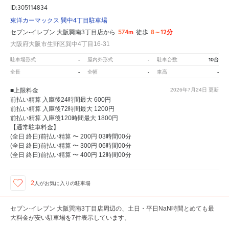
ID:305114834
東洋カーマックス 巽中4丁目駐車場
574m
8～12分
セブン-イレブン 大阪巽南3丁目店から
徒歩
大阪府大阪市生野区巽中4丁目16-31
-
-
10台
駐車場形式
屋内外形式
駐車台数
-
-
-
全長
全幅
車高
■上限料金
2026年7月24日
更新
前払い精算 入庫後24時間最大 600円
前払い精算 入庫後72時間最大 1200円
前払い精算 入庫後120時間最大 1800円
【通常駐車料金】
(全日 終日)前払い精算 〜 200円 03時間00分
(全日 終日)前払い精算 〜 300円 06時間00分
(全日 終日)前払い精算 〜 400円 12時間00分
2
人が
お気に入りの駐車場
セブン-イレブン 大阪巽南3丁目店周辺の、土日・平日NaN時間とめても最
大料金が安い駐車場を7件表示しています。