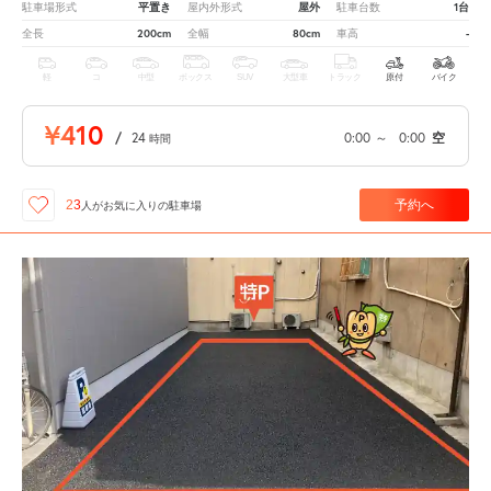
平置き
屋外
1台
駐車場形式
屋内外形式
駐車台数
200cm
80cm
-
全長
全幅
車高
軽
コ
中型
ボックス
SUV
大型車
トラック
原付
バイク
¥410
/
24
0:00
～
0:00
空
時間
予約へ
23
人が
お気に入りの駐車場