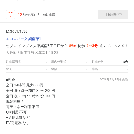
月極契約中
12
人が
お気に入りの駐車場
ID:305171538
エコロパーク 巽南第1
89m
2～3分
セブン-イレブン 大阪巽南3丁目店から
徒歩
近くてオススメ！
大阪府大阪市生野区巽南1-16-23
-
-
5台
駐車場形式
屋内外形式
駐車台数
-
-
-
全長
全幅
車高
■料金
2026年7月24日
更新
全日 24時間 最大600円
全日 昼 7時〜20時 30分 200円
全日 夜 20時〜7時 60分 100円
現金利用:可
電子マネー利用:不可
QR利用:不可
■提携店舗など
EV充電器:なし