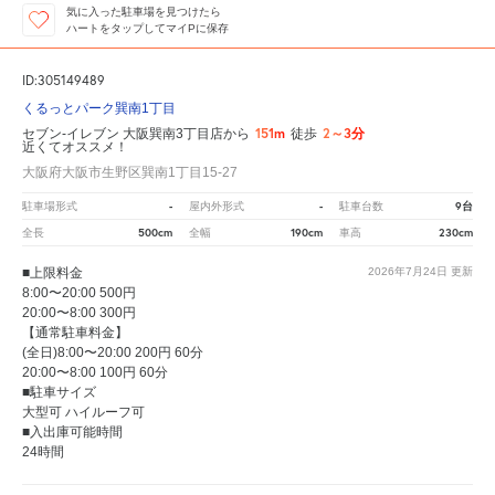
気に入った駐車場を見つけたら
ハートをタップしてマイPに保存
ID:305149489
くるっとパーク巽南1丁目
151m
2～3分
セブン-イレブン 大阪巽南3丁目店から
徒歩
近くてオススメ！
大阪府大阪市生野区巽南1丁目15-27
-
-
9台
駐車場形式
屋内外形式
駐車台数
500cm
190cm
230cm
全長
全幅
車高
■上限料金
2026年7月24日
更新
8:00〜20:00 500円
20:00〜8:00 300円
【通常駐車料金】
(全日)8:00〜20:00 200円 60分
20:00〜8:00 100円 60分
■駐車サイズ
大型可 ハイルーフ可
■入出庫可能時間
24時間