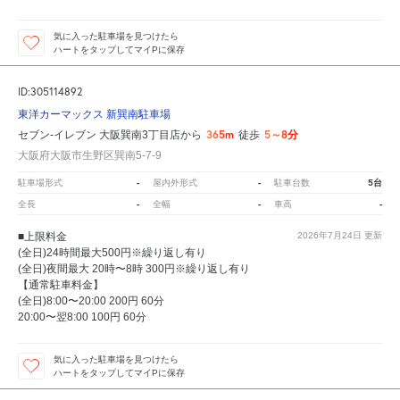
気に入った駐車場を見つけたら
ハートをタップしてマイPに保存
ID:305114892
東洋カーマックス 新巽南駐車場
365m
5～8分
セブン-イレブン 大阪巽南3丁目店から
徒歩
大阪府大阪市生野区巽南5-7-9
-
-
5台
駐車場形式
屋内外形式
駐車台数
-
-
-
全長
全幅
車高
■上限料金
2026年7月24日
更新
(全日)24時間最大500円※繰り返し有り
(全日)夜間最大 20時〜8時 300円※繰り返し有り
【通常駐車料金】
(全日)8:00〜20:00 200円 60分
20:00〜翌8:00 100円 60分
気に入った駐車場を見つけたら
ハートをタップしてマイPに保存