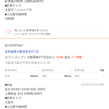
駐車後24時間 上限料金660円
■駐車サイズ
大型可 ハイルーフ可
■入出庫可能時間
24時間
気に入った駐車場を見つけたら
ハートをタップしてマイPに保存
ID:305199367
名鉄協商大阪加美北3丁目
521m
7～10分
セブン-イレブン 大阪巽南3丁目店から
徒歩
大阪府大阪市平野区加美北3-11-30
-
-
11台
駐車場形式
屋内外形式
駐車台数
500cm
190cm
-
全長
全幅
車高
■料金
2026年7月24日
更新
全日 00:00〜24:00 60分 200円
上限料金 全日 24時間 500円
■駐車サイズ
大型可
■入出庫可能時間