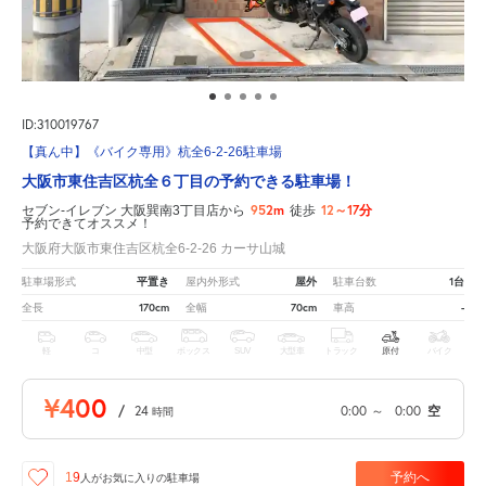
ID:310019767
【真ん中】《バイク専用》杭全6-2-26駐車場
大阪市東住吉区杭全６丁目の予約できる駐車場！
952m
12～17分
セブン-イレブン 大阪巽南3丁目店から
徒歩
予約できてオススメ！
大阪府大阪市東住吉区杭全6-2-26 カーサ山城
平置き
屋外
1台
駐車場形式
屋内外形式
駐車台数
170cm
70cm
-
全長
全幅
車高
軽
コ
中型
ボックス
SUV
大型車
トラック
原付
バイク
¥400
/
24
0:00
～
0:00
空
時間
予約へ
19
人が
お気に入りの駐車場