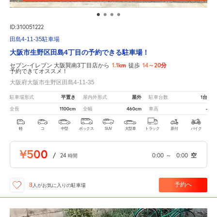
ID:310051222
田島4-11-35駐車場
大阪市生野区田島4丁目の予約できる駐車場！
1.1km
14～20分
セブン-イレブン 大阪巽南3丁目店から
徒歩
予約できてオススメ！
大阪府大阪市生野区田島4-11-35
平置き
屋外
1台
駐車場形式
屋内外形式
駐車台数
1100cm
460cm
-
全長
全幅
車高
軽
コ
中型
ボックス
SUV
大型車
トラック
原付
バイク
¥500
/
24
0:00
～
0:00
空
時間
予約へ
8
人が
お気に入りの駐車場