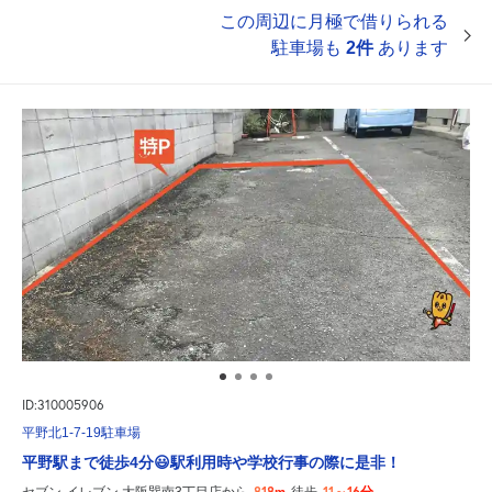
この周辺に月極で借りられる
駐車場も
2件
あります
ID:310005906
平野北1-7-19駐車場
平野駅まで徒歩4分😃駅利用時や学校行事の際に是非！
818m
11～16分
セブン-イレブン 大阪巽南3丁目店から
徒歩