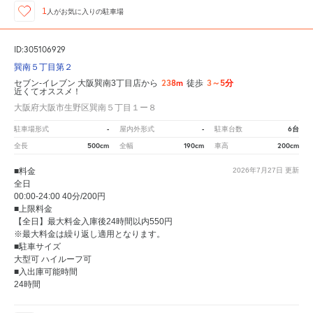
1
人が
お気に入りの駐車場
ID:305106929
巽南５丁目第２
238m
3～5分
セブン-イレブン 大阪巽南3丁目店から
徒歩
近くてオススメ！
大阪府大阪市生野区巽南５丁目１ー８
-
-
6台
駐車場形式
屋内外形式
駐車台数
500cm
190cm
200cm
全長
全幅
車高
■料金
2026年7月27日
更新
全日
00:00-24:00 40分/200円
■上限料金
【全日】最大料金入庫後24時間以内550円
※最大料金は繰り返し適用となります。
■駐車サイズ
大型可 ハイルーフ可
■入出庫可能時間
24時間