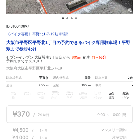
ID:310040897
《バイク専用》平野北1-7-19駐車場B
大阪市平野区平野北1丁目の予約できるバイク専用駐車場！平野
駅まで徒歩4分!
805m
11～16分
セブン-イレブン 大阪巽南3丁目店から
徒歩
予約できてオススメ！
大阪府大阪市平野区平野北1-7-19
平置き
屋外
2台
駐車場形式
屋内外形式
駐車台数
200cm
100cm
-
全長
全幅
車高
軽
コ
中型
ボックス
SUV
大型車
トラック
原付
バイク
¥370
/
24
0:00
～
0:00
契
時間
¥4,500
マンスリー契約
/
1
ヶ月
¥4,000
月極契約
/
1
ヶ月