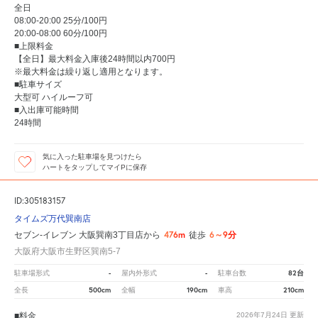
全日
08:00-20:00 25分/100円
20:00-08:00 60分/100円
■上限料金
【全日】最大料金入庫後24時間以内700円
※最大料金は繰り返し適用となります。
■駐車サイズ
大型可 ハイルーフ可
■入出庫可能時間
24時間
気に入った駐車場を見つけたら
ハートをタップしてマイPに保存
ID:305183157
タイムズ万代巽南店
476m
6～9分
セブン-イレブン 大阪巽南3丁目店から
徒歩
大阪府大阪市生野区巽南5-7
-
-
82台
駐車場形式
屋内外形式
駐車台数
500cm
190cm
210cm
全長
全幅
車高
■料金
2026年7月24日
更新