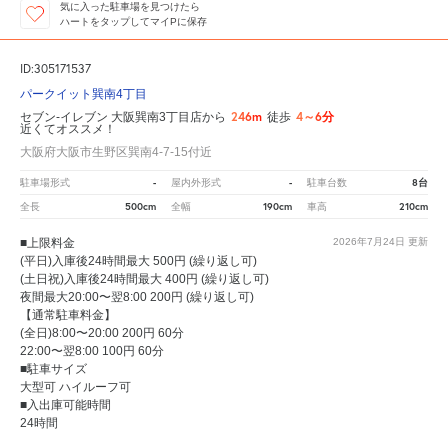
気に入った駐車場を見つけたら
ハートをタップしてマイPに保存
ID:305171537
パークイット巽南4丁目
246m
4～6分
セブン-イレブン 大阪巽南3丁目店から
徒歩
近くてオススメ！
大阪府大阪市生野区巽南4-7-15付近
-
-
8台
駐車場形式
屋内外形式
駐車台数
500cm
190cm
210cm
全長
全幅
車高
■上限料金
2026年7月24日
更新
(平日)入庫後24時間最大 500円 (繰り返し可)
(土日祝)入庫後24時間最大 400円 (繰り返し可)
夜間最大20:00〜翌8:00 200円 (繰り返し可)
【通常駐車料金】
(全日)8:00〜20:00 200円 60分
22:00〜翌8:00 100円 60分
■駐車サイズ
大型可 ハイルーフ可
■入出庫可能時間
24時間