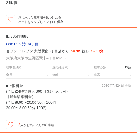
24時間
気に入った駐車場を見つけたら
ハートをタップしてマイPに保存
ID:305114888
One Park巽中4丁目
542m
7～10分
セブン-イレブン 大阪巽南3丁目店から
徒歩
大阪府大阪市生野区巽中4丁目698-3
-
-
12台
駐車場形式
屋内外形式
駐車台数
-
-
-
全長
全幅
車高
■上限料金
2026年7月24日
更新
(全日)24時間最大 300円 (繰り返し可)
【通常駐車料金】
(全日)8:00〜20:00 30分 100円
20:00〜8:00 60分 100円
2
人が
お気に入りの駐車場