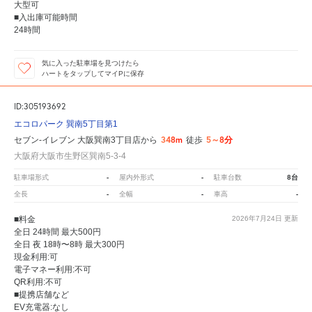
大型可
■入出庫可能時間
24時間
気に入った駐車場を見つけたら
ハートをタップしてマイPに保存
ID:305193692
エコロパーク 巽南5丁目第1
348m
5～8分
セブン-イレブン 大阪巽南3丁目店から
徒歩
大阪府大阪市生野区巽南5-3-4
-
-
8台
駐車場形式
屋内外形式
駐車台数
-
-
-
全長
全幅
車高
■料金
2026年7月24日
更新
全日 24時間 最大500円
全日 夜 18時〜8時 最大300円
現金利用:可
電子マネー利用:不可
QR利用:不可
■提携店舗など
EV充電器:なし