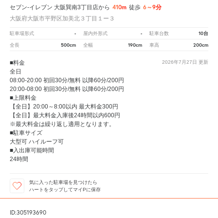
410m
6～9分
セブン-イレブン 大阪巽南3丁目店から
徒歩
大阪府大阪市平野区加美北３丁目１ー３
-
-
10台
駐車場形式
屋内外形式
駐車台数
500cm
190cm
200cm
全長
全幅
車高
■料金
2026年7月27日
更新
全日
08:00-20:00 初回30分/無料 以降60分/200円
20:00-08:00 初回30分/無料 以降60分/200円
■上限料金
【全日】20:00～8:00以内 最大料金300円
【全日】最大料金入庫後24時間以内600円
※最大料金は繰り返し適用となります。
■駐車サイズ
大型可 ハイルーフ可
■入出庫可能時間
24時間
気に入った駐車場を見つけたら
ハートをタップしてマイPに保存
ID:305193690