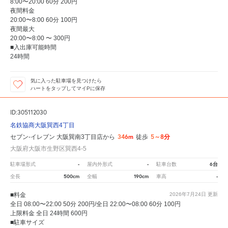
8:00〜20:00 60分 200円
夜間料金
20:00〜8:00 60分 100円
夜間最大
20:00〜8:00 〜 300円
■入出庫可能時間
24時間
気に入った駐車場を見つけたら
ハートをタップしてマイPに保存
ID:305112030
名鉄協商大阪巽西4丁目
346m
5～8分
セブン-イレブン 大阪巽南3丁目店から
徒歩
大阪府大阪市生野区巽西4-5
-
-
6台
駐車場形式
屋内外形式
駐車台数
500cm
190cm
-
全長
全幅
車高
■料金
2026年7月24日
更新
全日 08:00〜22:00 50分 200円/全日 22:00〜08:00 60分 100円
上限料金 全日 24時間 600円
■駐車サイズ