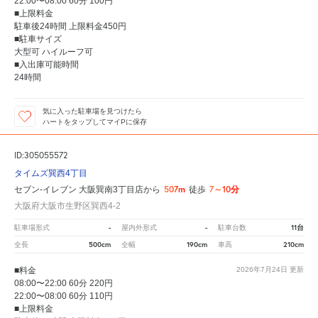
22:00〜08:00 60分 100円
■上限料金
駐車後24時間 上限料金450円
■駐車サイズ
大型可 ハイルーフ可
■入出庫可能時間
24時間
気に入った駐車場を見つけたら
ハートをタップしてマイPに保存
ID:305055572
タイムズ巽西4丁目
507m
7～10分
セブン-イレブン 大阪巽南3丁目店から
徒歩
大阪府大阪市生野区巽西4-2
-
-
11台
駐車場形式
屋内外形式
駐車台数
500cm
190cm
210cm
全長
全幅
車高
■料金
2026年7月24日
更新
08:00〜22:00 60分 220円
22:00〜08:00 60分 110円
■上限料金