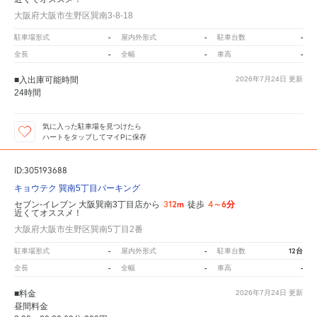
大阪府大阪市生野区巽南3-8-18
-
-
-
駐車場形式
屋内外形式
駐車台数
-
-
-
全長
全幅
車高
■入出庫可能時間
2026年7月24日
更新
24時間
気に入った駐車場を見つけたら
ハートをタップしてマイPに保存
ID:305193688
キョウテク 巽南5丁目パーキング
312m
4～6分
セブン-イレブン 大阪巽南3丁目店から
徒歩
近くてオススメ！
大阪府大阪市生野区巽南5丁目2番
-
-
12台
駐車場形式
屋内外形式
駐車台数
-
-
-
全長
全幅
車高
■料金
2026年7月24日
更新
昼間料金