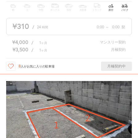
軽
コ
中型
ボックス
SUV
大型車
トラック
原付
バイク
¥310
/
24
0:00
～
0:00
契
時間
¥4,000
マンスリー契約
/
1
ヶ月
¥3,500
月極契約
/
1
ヶ月
月極契約中
8
人が
お気に入りの駐車場