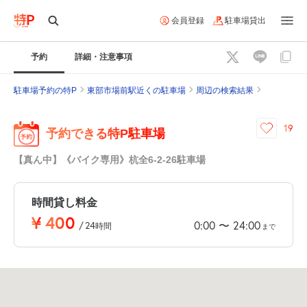
会員登録
駐車場貸出
予約
詳細・注意事項
駐車場予約の特P
東部市場前駅近くの駐車場
周辺の検索結果
19
予約できる特P駐車場
【真ん中】《バイク専用》杭全6-2-26駐車場
時間貸し料金
¥
400
0:00
24:00
〜
/
24
時間
まで