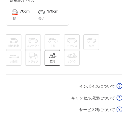
駐車場のサイズ
0:00～24:00
8月16日 (日)
¥400
70cm
170cm
空き1
幅
長さ
0:00～24:00
8月17日 (月)
¥400
空き1
0:00～24:00
8月18日 (火)
¥400
空き1
インボイスについて
0:00～24:00
8月19日 (水)
¥400
キャンセル規定について
空き1
サービス料について
0:00～24:00
8月20日 (木)
¥400
空き1