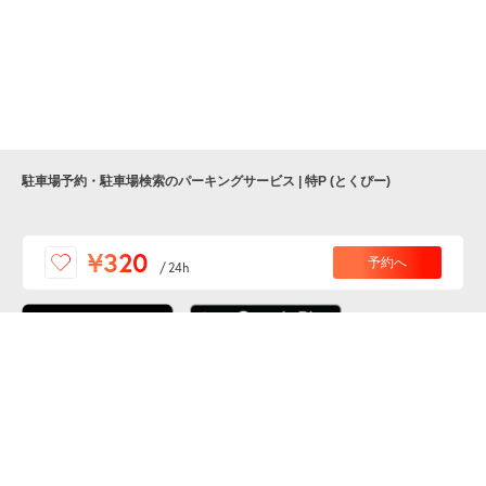
駐車場予約・駐車場検索のパーキングサービス | 特P (とくぴー)
便利な特Pアプリを
¥320
予約へ
/
24h
ダウンロードしよう！