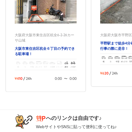
0:00～24:00
8月25日 (火)
¥400
空き1
0:00～24:00
大阪府大阪市東住吉区杭全6-2-26カー
大阪府大阪市平野区平野
8月26日 (水)
¥400
サ山城
空き1
平野駅まで徒歩4分
大阪市東住吉区杭全６丁目の予約でき
行事の際に是非！
る駐車場！
0:00～24:00
軽
コ
中型
ボックス
SU
8月27日 (木)
¥400
軽
コ
中型
ボックス
SUV
大型車
トラック
原付
バイク
空き1
¥620
/
24h
¥410
/
24h
0:00
〜
0:00
0:00～24:00
8月28日 (金)
¥400
空き1
0:00～24:00
へのリンクは自由です♪
8月29日 (土)
¥400
WebサイトやSNSに貼って便利に使ってね♪
空き1