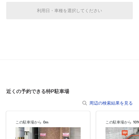
利用日・車種を選択してください
0:00～24:00
8月21日 (金)
¥400
空き1
0:00～24:00
8月22日 (土)
¥400
空き1
0:00～24:00
8月23日 (日)
¥400
近くの予約できる特P駐車場
空き1
周辺の検索結果を見る
0:00～24:00
8月24日 (月)
¥400
この駐車場から
0m
この駐車場から
10
空き1