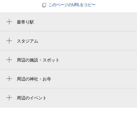
このページのURLをコピー
0:00～24:00
8月30日 (日)
最寄り駅
¥400
東部市場前駅
空き1
北田辺駅
スタジアム
0:00～24:00
yanmar stadium nagai
平野駅
8月31日 (月)
¥400
yanmar hanasaka stadium
空き1
周辺の施設・スポット
今川駅
市設杭全霊園
yodoko sakura stadium
南巽駅
0:00～24:00
alegria 天王寺東
周辺の神社・お寺
ヨドコウ桜スタジアム
9月1日 (火)
¥320
田辺駅
源光寺
デザインホテル ゴルドープラチナム
空き1
山王寺
周辺のイベント
東住吉警察署杭全交番
周辺にイベントが見つかりませんでした。
0:00～24:00
光輪寺
ウツミ写真スタジオ
9月2日 (水)
¥320
空き1
ハイツアムール
岡田助産院
0:00～24:00