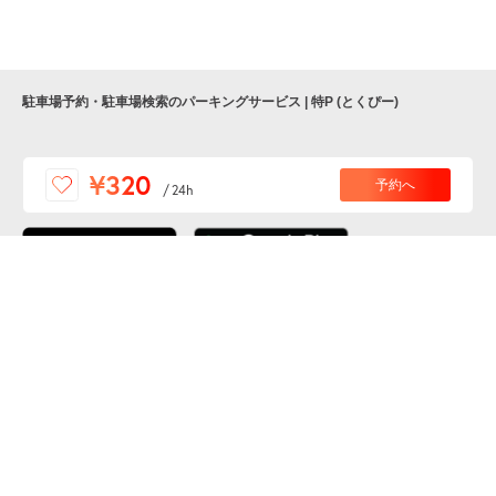
駐車場予約・駐車場検索のパーキングサービス | 特P (とくぴー)
便利な特Pアプリを
¥320
予約へ
/
24h
ダウンロードしよう！
ここから「インストール」して、便利な特Pアプリを
公式 X
GETしよう
公式 Facebook