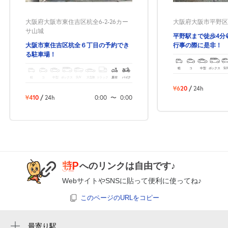
大阪府大阪市東住吉区杭全6-2-26カー
大阪府大阪市平野区平野
サ山城
平野駅まで徒歩4分
大阪市東住吉区杭全６丁目の予約でき
行事の際に是非！
る駐車場！
軽
コ
中型
ボックス
SU
軽
コ
中型
ボックス
SUV
大型車
トラック
原付
バイク
¥620
/
24h
¥410
/
24h
0:00
〜
0:00
へのリンクは自由です♪
WebサイトやSNSに貼って便利に使ってね♪
このページのURLをコピー
最寄り駅