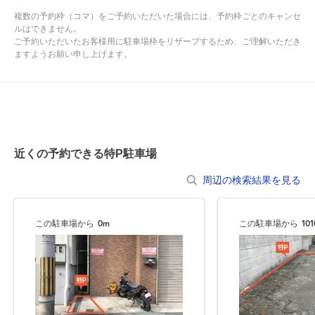
むろすることは絶対におやめ下さい。
複数の予約枠（コマ）をご予約いただいた場合には、予約枠ごとのキャンセ
ルはできません。
ご予約いただいたお客様用に駐車場枠をリザーブするため、ご理解いただき
●入出庫の際は歩行者等に十分お気を付けください。
ますようお願い申し上げます。
●不正駐車との誤認防止のため、必ず予約を入れてから敷地内に入
るようお願いします。
●サイズ違いでの返金は承っておりませんので、あらかじめ車両サ
イズをご確認の上、ご利用ください。
近くの予約できる特P駐車場
周辺の検索結果を見る
この駐車場から
0m
この駐車場から
10