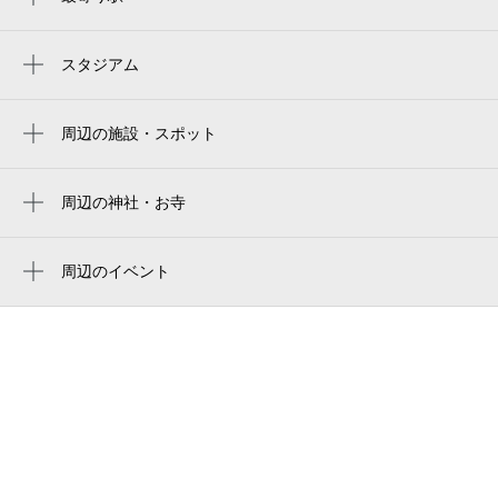
東部市場前駅
北田辺駅
スタジアム
yanmar stadium nagai
平野駅
yanmar hanasaka stadium
周辺の施設・スポット
今川駅
市設杭全霊園
yodoko sakura stadium
南巽駅
alegria 天王寺東
周辺の神社・お寺
ヨドコウ桜スタジアム
田辺駅
源光寺
デザインホテル ゴルドープラチナム
山王寺
周辺のイベント
東住吉警察署杭全交番
周辺にイベントが見つかりませんでした。
光輪寺
ウツミ写真スタジオ
ハイツアムール
岡田助産院
ルミエール杭全
大起産業（株）