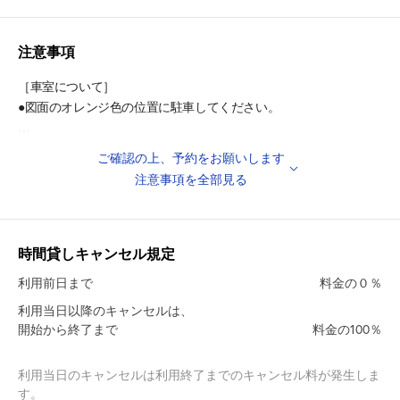
・大和路線『東部市場前』駅 徒歩7分
◎周辺施設
注意事項
・大阪市東部中央卸売市場 徒歩12分
［車室について］
◎周辺教育施設
●図面のオレンジ色の位置に駐車してください。
・大阪市立育和小学校 徒歩7分
・大阪市立白鷺中学校 徒歩13分
［注意事項］
ご確認の上、予約をお願いします
・大阪市立東住吉中学校 徒歩14分
●グローブ等のバイク用品を置きっぱなしにしないよう、お願い致
注意事項を全部見る
・大阪市立桑津小学校 徒歩14分
します。
●車両・パーツ盗難等については責任を負いかねます事、ご了承く
ださい。
時間貸しキャンセル規定
※鍵やバイクカバー等、お客様にて対策されることをおすすめして
利用前日まで
料金の０％
おります！
利用当日以降のキャンセルは、
開始から終了まで
料金の100％
●表記の車室サイズは、駐車可能サイズではございません。
乗り降りのスペースをご考慮のうえ、ご予約ください。
利用当日のキャンセルは利用終了までのキャンセル料が発生しま
す。
●駐車場内での空ぶかしやアイドリング、駐車場内で騒ぐこと、た