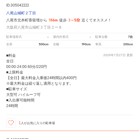
ID:305042222
八尾山城町２丁目
186m
3～5分
八尾市北本町香留壇から
徒歩
近くてオススメ！
大阪府八尾市山城町２丁目２ー８
-
-
7台
駐車場形式
屋内外形式
駐車台数
500cm
190cm
200cm
全長
全幅
車高
■料金
2026年7月27日
更新
全日
00:00-24:00 60分/220円
■上限料金
【全日】最大料金入庫後24時間以内400円
※最大料金は繰り返し適用となります。
■駐車サイズ
大型可 ハイルーフ可
■入出庫可能時間
24時間
1
人が
お気に入りの駐車場