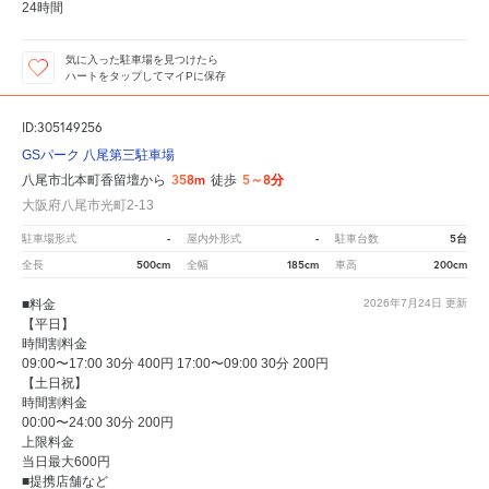
24時間
気に入った駐車場を見つけたら
ハートをタップしてマイPに保存
ID:305149256
GSパーク 八尾第三駐車場
358m
5～8分
八尾市北本町香留壇から
徒歩
大阪府八尾市光町2-13
-
-
5台
駐車場形式
屋内外形式
駐車台数
500cm
185cm
200cm
全長
全幅
車高
■料金
2026年7月24日
更新
【平日】
時間割料金
09:00〜17:00 30分 400円 17:00〜09:00 30分 200円
【土日祝】
時間割料金
00:00〜24:00 30分 200円
上限料金
当日最大600円
■提携店舗など