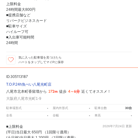
上限料金
24時間最大800円
■提携店舗など
リパークビジネスカード
■駐車サイズ
ハイルーフ可
■入出庫可能時間
24時間
気に入った駐車場を見つけたら
ハートをタップしてマイPに保存
ID:305113187
T.O.P.24h魚べい八尾光町店
272m
4～6分
八尾市北本町香留壇から
徒歩
近くてオススメ！
大阪府八尾市光町1-9
-
-
30台
駐車場形式
屋内外形式
駐車台数
-
-
-
全長
全幅
車高
■上限料金
2026年7月24日
更新
(平日)当日最大 650円 （1回限り適用）
(土日祝)当日最大 1,200円 （1回限り適用）