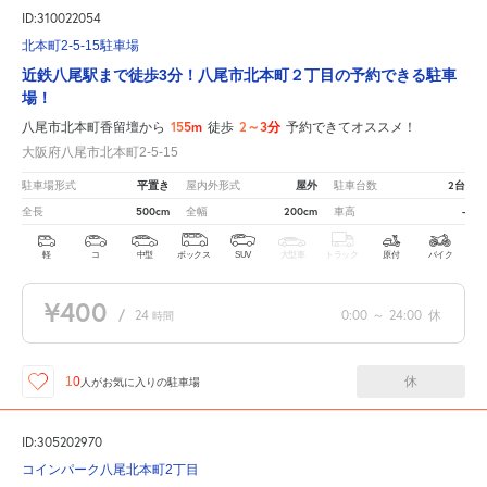
ID:310022054
北本町2-5-15駐車場
近鉄八尾駅まで徒歩3分！八尾市北本町２丁目の予約できる駐車
場！
155m
2～3分
八尾市北本町香留壇から
徒歩
予約できてオススメ！
大阪府八尾市北本町2-5-15
平置き
屋外
2台
駐車場形式
屋内外形式
駐車台数
500cm
200cm
-
全長
全幅
車高
軽
コ
中型
ボックス
SUV
大型車
トラック
原付
バイク
¥400
/
24
0:00
～
24:00
休
時間
休
10
人が
お気に入りの駐車場
ID:305202970
コインパーク八尾北本町2丁目