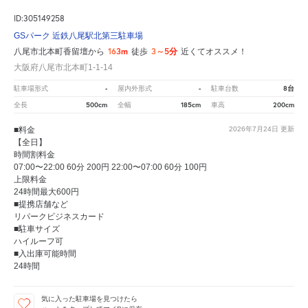
ID:305149258
GSパーク 近鉄八尾駅北第三駐車場
163m
3～5分
八尾市北本町香留壇から
徒歩
近くてオススメ！
大阪府八尾市北本町1-1-14
-
-
8台
駐車場形式
屋内外形式
駐車台数
500cm
185cm
200cm
全長
全幅
車高
■料金
2026年7月24日
更新
【全日】
時間割料金
07:00〜22:00 60分 200円 22:00〜07:00 60分 100円
上限料金
24時間最大600円
■提携店舗など
リパークビジネスカード
■駐車サイズ
ハイルーフ可
■入出庫可能時間
24時間
気に入った駐車場を見つけたら