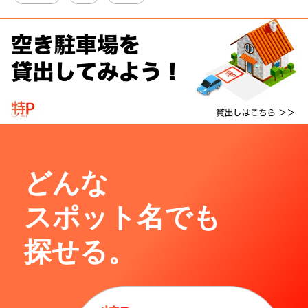
どんな
スポット名でも
探せる。