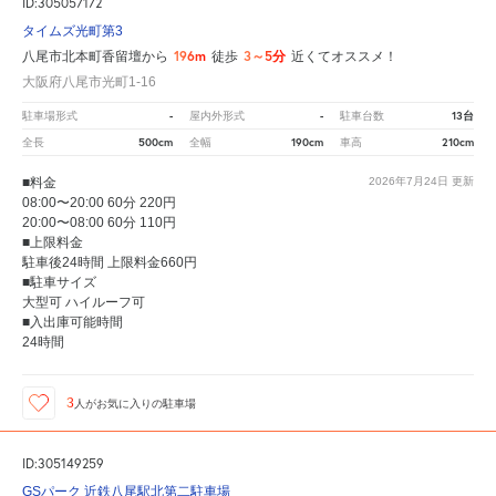
ID:305057172
タイムズ光町第3
196m
3～5分
八尾市北本町香留壇から
徒歩
近くてオススメ！
大阪府八尾市光町1-16
-
-
13台
駐車場形式
屋内外形式
駐車台数
500cm
190cm
210cm
全長
全幅
車高
■料金
2026年7月24日
更新
08:00〜20:00 60分 220円
20:00〜08:00 60分 110円
■上限料金
駐車後24時間 上限料金660円
■駐車サイズ
大型可 ハイルーフ可
■入出庫可能時間
24時間
3
人が
お気に入りの駐車場
ID:305149259
GSパーク 近鉄八尾駅北第二駐車場