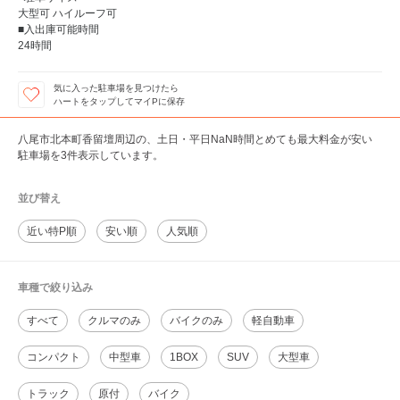
大型可 ハイルーフ可
■入出庫可能時間
24時間
気に入った駐車場を見つけたら
ハートをタップしてマイPに保存
八尾市北本町香留壇周辺の、土日・平日NaN時間とめても最大料金が安い
駐車場を3件表示しています。
並び替え
近い特P順
安い順
人気順
車種で絞り込み
すべて
クルマのみ
バイクのみ
軽自動車
コンパクト
中型車
1BOX
SUV
大型車
トラック
原付
バイク