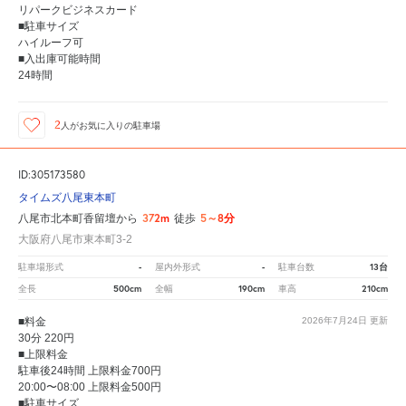
リパークビジネスカード
■駐車サイズ
ハイルーフ可
■入出庫可能時間
24時間
2
人が
お気に入りの駐車場
ID:305173580
タイムズ八尾東本町
372m
5～8分
八尾市北本町香留壇から
徒歩
大阪府八尾市東本町3-2
-
-
13台
駐車場形式
屋内外形式
駐車台数
500cm
190cm
210cm
全長
全幅
車高
■料金
2026年7月24日
更新
30分 220円
■上限料金
駐車後24時間 上限料金700円
20:00〜08:00 上限料金500円
■駐車サイズ