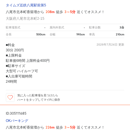
タイムズ近鉄八尾駅前第5
208m
3～5分
八尾市北本町香留壇から
徒歩
近くてオススメ！
大阪府八尾市北本町2-15
-
-
3台
駐車場形式
屋内外形式
駐車台数
500cm
190cm
210cm
全長
全幅
車高
■料金
2026年7月24日
更新
30分 200円
■上限料金
駐車後6時間 上限料金400円
■駐車サイズ
大型可 ハイルーフ可
■入出庫可能時間
24時間
気に入った駐車場を見つけたら
ハートをタップしてマイPに保存
ID:305111685
OKパーキング
226m
3～5分
八尾市北本町香留壇から
徒歩
近くてオススメ！