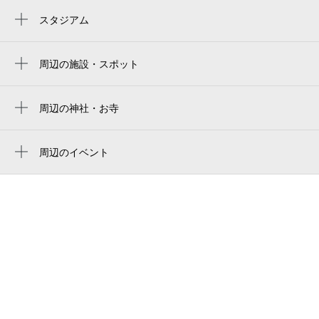
久宝寺口駅
スタジアム
周辺にスタジアムが見つかりませんでした。
周辺の施設・スポット
八尾市北本町香留壇
八尾北本町郵便局
周辺の神社・お寺
周辺に神社・お寺が見つかりませんでした。
北本町二丁目公園
周辺のイベント
山城町二丁目公園
みせるばやお8周年イベント
北本町第1公園
ザクセン声楽アンサンブル日本ツアー 八
東朋八尾病院
尾公演～世界を魅了する歌声～
近鉄八尾北商店街
（株）ライズ・スクウェア
大阪経済法科大学 八尾駅前キャンパス
大阪经济法科大学 八尾站前 校区