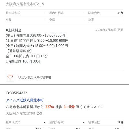
大阪府八尾市北本町2-15
-
-
31台
駐車場形式
屋内外形式
駐車台数
-
-
-
全長
全幅
車高
■上限料金
2026年7月24日
更新
(平日) 時間内最大(8:00〜18:00) 800円
(土日祝) 時間内最大(8:00〜18:00) 600円
(全日) 時間内最大(18:00〜8:00) 1,000円
【通常駐車料金】
全日 1時間以内 100円 15分
1時間以降 100円 30分
1
人が
お気に入りの駐車場
ID:305194622
タイムズ近鉄八尾北本町
227m
3～5分
八尾市北本町香留壇から
徒歩
近くてオススメ！
大阪府八尾市北本町2-3
-
-
12台
駐車場形式
屋内外形式
駐車台数