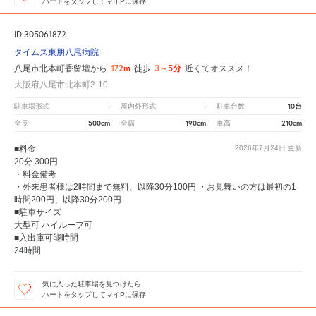
ハートをタップしてマイPに保存
ID:305061872
タイムズ東朋八尾病院
172m
3～5分
八尾市北本町香留壇から
徒歩
近くてオススメ！
大阪府八尾市北本町2-10
-
-
10台
駐車場形式
屋内外形式
駐車台数
500cm
190cm
210cm
全長
全幅
車高
■料金
2026年7月24日
更新
20分 300円
・料金備考
・外来患者様は2時間まで無料、以降30分100円 ・お見舞いの方は最初の1
時間200円、以降30分200円
■駐車サイズ
大型可 ハイルーフ可
■入出庫可能時間
24時間
気に入った駐車場を見つけたら
ハートをタップしてマイPに保存