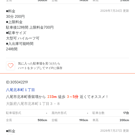
500cm
190cm
210cm
全長
全幅
車高
■料金
2026年7月24日
更新
30分 200円
■上限料金
駐車後12時間 上限料金700円
■駐車サイズ
大型可 ハイルーフ可
■入出庫可能時間
24時間
気に入った駐車場を見つけたら
ハートをタップしてマイPに保存
ID:305042219
八尾北本町１丁目
233m
3～5分
八尾市北本町香留壇から
徒歩
近くてオススメ！
大阪府八尾市北本町１丁目３－８
-
-
17台
駐車場形式
屋内外形式
駐車台数
500cm
190cm
200cm
全長
全幅
車高
■料金
2026年7月27日
更新