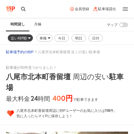
会員登録
駐車場貸出
時間貸し
月極
マップ
近い特P順
車種
今日
明日
日付
駐車場予約の特P
八尾市北本町香留壇 近くの安い駐車場
駐車場が50件見つかりました！
八尾市北本町香留壇
周辺の安い
駐車
場
400円
24
時間
最大料金
で駐車できます
118
八尾市北本町香留壇周辺に特Pユーザーのお気に入りは
件。
気に入ったらマイPに保存しよう！