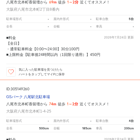
69m
1～2分
八尾市北本町香留壇から
徒歩
近くてオススメ！
大阪府八尾市北本町2丁目8番内
-
-
5台
駐車場形式
屋内外形式
駐車台数
-
-
-
全長
全幅
車高
■料金
2026年7月24日
更新
【全日】
・通常駐車料金【0:00〜24:00】30分100円
■上限料金【駐車後24時間以内（1回限り適用）】450円
気に入った駐車場を見つけたら
ハートをタップしてマイPに保存
ID:305149260
GSパーク 八尾駅北駐車場
74m
1～2分
八尾市北本町香留壇から
徒歩
近くてオススメ！
大阪府八尾市北本町1-4-25
-
-
4台
駐車場形式
屋内外形式
駐車台数
500cm
185cm
200cm
全長
全幅
車高
■料金
2026年7月24日
更新