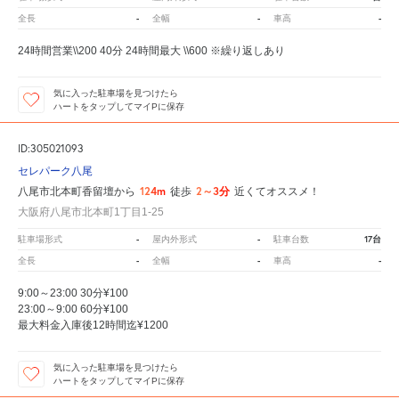
-
-
-
全長
全幅
車高
24時間営業\\200 40分 24時間最大 \\600 ※繰り返しあり
気に入った駐車場を見つけたら
ハートをタップしてマイPに保存
ID:305021093
セレパーク八尾
124m
2～3分
八尾市北本町香留壇から
徒歩
近くてオススメ！
大阪府八尾市北本町1丁目1-25
-
-
17台
駐車場形式
屋内外形式
駐車台数
-
-
-
全長
全幅
車高
9:00～23:00 30分¥100
23:00～9:00 60分¥100
最大料金入庫後12時間迄¥1200
気に入った駐車場を見つけたら
ハートをタップしてマイPに保存