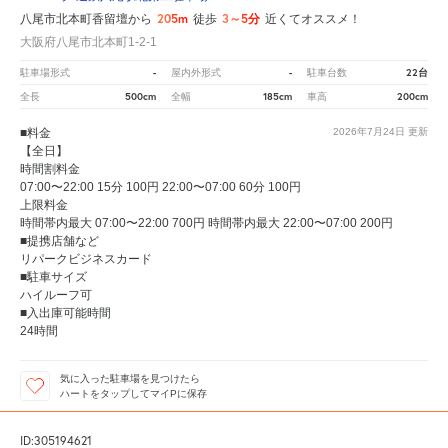
205m
3～5分
八尾市北本町香留壇から
徒歩
近くてオススメ！
大阪府八尾市北本町1-2-1
-
-
22台
駐車場形式
屋内外形式
駐車台数
500cm
185cm
200cm
全長
全幅
車高
■料金
2026年7月24日
更新
【全日】
時間割料金
07:00〜22:00 15分 100円 22:00〜07:00 60分 100円
上限料金
時間帯内最大 07:00〜22:00 700円 時間帯内最大 22:00〜07:00 200円
■提携店舗など
リパークビジネスカード
■駐車サイズ
ハイルーフ可
■入出庫可能時間
24時間
気に入った駐車場を見つけたら
ハートをタップしてマイPに保存
ID:305194621