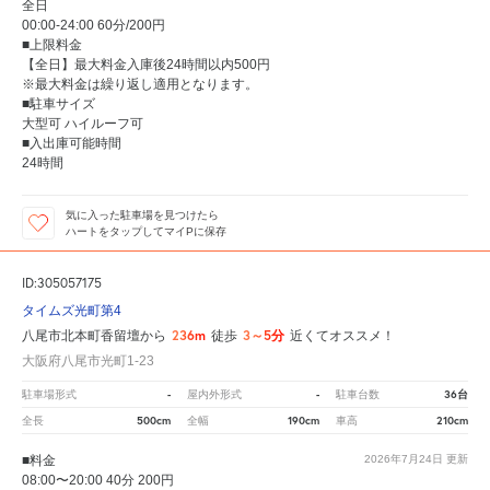
全日
00:00-24:00 60分/200円
■上限料金
【全日】最大料金入庫後24時間以内500円
※最大料金は繰り返し適用となります。
■駐車サイズ
大型可 ハイルーフ可
■入出庫可能時間
24時間
気に入った駐車場を見つけたら
ハートをタップしてマイPに保存
ID:305057175
タイムズ光町第4
236m
3～5分
八尾市北本町香留壇から
徒歩
近くてオススメ！
大阪府八尾市光町1-23
-
-
36台
駐車場形式
屋内外形式
駐車台数
500cm
190cm
210cm
全長
全幅
車高
■料金
2026年7月24日
更新
08:00〜20:00 40分 200円