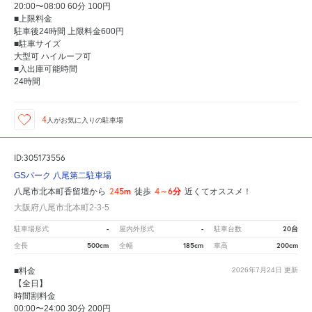
20:00〜08:00 60分 100円
■上限料金
駐車後24時間 上限料金600円
■駐車サイズ
大型可 ハイルーフ可
■入出庫可能時間
24時間
4
人が
お気に入りの駐車場
ID:305173556
GSパーク 八尾第二駐車場
245m
4～6分
八尾市北本町香留壇から
徒歩
近くてオススメ！
大阪府八尾市北本町2-3-5
-
-
20台
駐車場形式
屋内外形式
駐車台数
500cm
185cm
200cm
全長
全幅
車高
■料金
2026年7月24日
更新
【全日】
時間割料金
00:00〜24:00 30分 200円