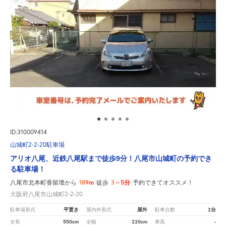
ID:310009414
山城町2-2-20駐車場
アリオ八尾、近鉄八尾駅まで徒歩9分！八尾市山城町の予約でき
る駐車場！
189m
3～5分
八尾市北本町香留壇から
徒歩
予約できてオススメ！
大阪府八尾市山城町2-2-20
平置き
屋外
2台
駐車場形式
屋内外形式
駐車台数
550cm
220cm
-
全長
全幅
車高