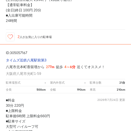
【通常駐車料金】
(全日)終日 100円 20分
■入出庫可能時間
24時間
2
人が
お気に入りの駐車場
ID:305057167
タイムズ近鉄八尾駅前第3
277m
4～6分
八尾市北本町香留壇から
徒歩
近くてオススメ！
大阪府八尾市光町1-59
-
-
21台
駐車場形式
屋内外形式
駐車台数
500cm
190cm
210cm
全長
全幅
車高
■料金
2026年7月24日
更新
30分 220円
■上限料金
駐車後6時間 上限料金660円
■駐車サイズ
大型可 ハイルーフ可