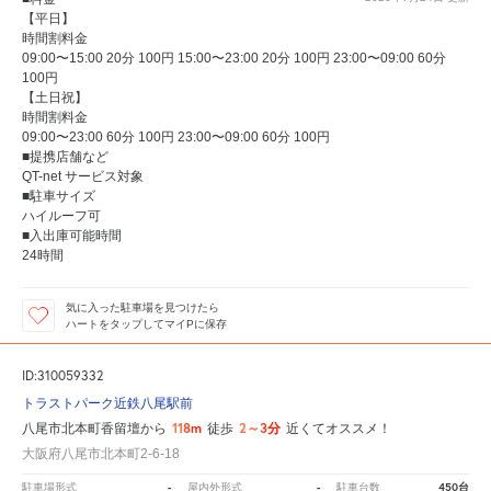
【平日】
時間割料金
09:00〜15:00 20分 100円 15:00〜23:00 20分 100円 23:00〜09:00 60分
100円
【土日祝】
時間割料金
09:00〜23:00 60分 100円 23:00〜09:00 60分 100円
■提携店舗など
QT-net サービス対象
■駐車サイズ
ハイルーフ可
■入出庫可能時間
24時間
気に入った駐車場を見つけたら
ハートをタップしてマイPに保存
ID:310059332
トラストパーク近鉄八尾駅前
118m
2～3分
八尾市北本町香留壇から
徒歩
近くてオススメ！
大阪府八尾市北本町2-6-18
-
-
450台
駐車場形式
屋内外形式
駐車台数