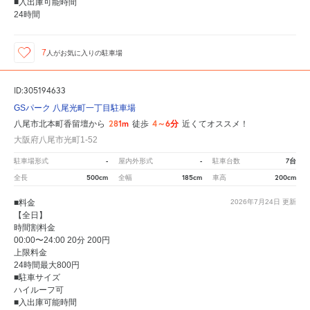
■入出庫可能時間
24時間
7
人が
お気に入りの駐車場
ID:305194633
GSパーク 八尾光町一丁目駐車場
281m
4～6分
八尾市北本町香留壇から
徒歩
近くてオススメ！
大阪府八尾市光町1-52
-
-
7台
駐車場形式
屋内外形式
駐車台数
500cm
185cm
200cm
全長
全幅
車高
■料金
2026年7月24日
更新
【全日】
時間割料金
00:00〜24:00 20分 200円
上限料金
24時間最大800円
■駐車サイズ
ハイルーフ可
■入出庫可能時間