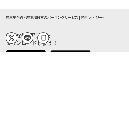
駐車場予約・駐車場検索のパーキングサービス | 特P (とくぴー)
便利な特Pアプリを
ダウンロードしよう！
ここから「インストール」して、便利な特Pアプリを
公式 X
GETしよう
公式 Facebook