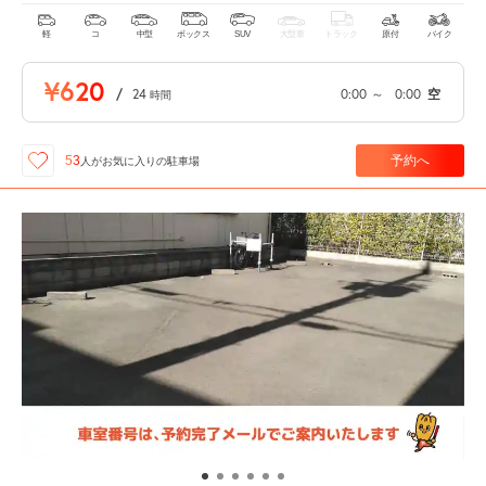
軽
コ
中型
ボックス
SUV
大型車
トラック
原付
バイク
¥620
/
24
0:00
～
0:00
空
時間
予約へ
53
人が
お気に入りの駐車場