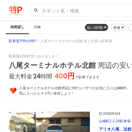
スポット名・地名
時間貸し
月極
近い特P順
車種
駐車場予約の特P
八尾ターミナルホテル北館 近くの安い駐車場
駐車場が95件見つかりました！
八尾ターミナルホテル北館
周辺の安
400円
24
時間
最大料金
で駐車できます
400
八尾ターミナルホテル北館周辺に特Pユーザーのお気に入りは
件。
気に入ったらマイPに保存しよう！
ID:310009414
山城町2-2-20駐車場
アリオ八尾、近鉄