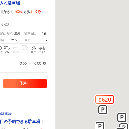
きる駐車場！
402m
6～9分
ル北館から
徒歩
！
2-20
屋外
2台
屋内外形式
駐車台数
220cm
-
全幅
車高
クス
SUV
大型車
トラック
原付
バイク
0:00
～
0:00
空
予約へ
号駐車場
目の予約できる駐車場！