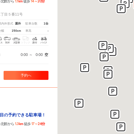
1.1km
14～20分
ル北館から
徒歩
！
丁目５番11号
屋外
2台
屋内外形式
駐車台数
250cm
-
全幅
車高
クス
SUV
大型車
トラック
原付
バイク
0:00
～
0:00
空
間
予約へ
目の予約できる駐車場！
1.3km
17～24分
ル北館から
徒歩
！