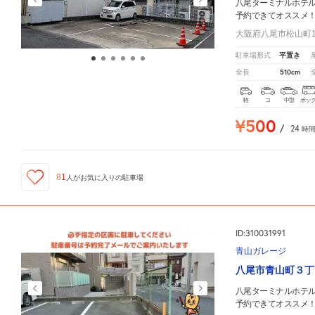
八尾ターミナルホテ
予約できてオススメ
大阪府八尾市松山町1
平置き
駐車場形式
510cm
全長
軽
コ
中型
ボッ
¥500
/
24
時
81
人が
お気に入りの駐車場
ID:310031991
青山ガレージ
八尾市青山町３丁
八尾ターミナルホテ
予約できてオススメ