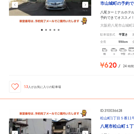
市山城町の予約で
八尾ターミナルホテ
予約できてオススメ
大阪府八尾市山城町2-
平置き
駐車場形式
550cm
全長
軽
コ
中型
ボッ
¥620
/
24
時間
53
人が
お気に入りの駐車場
ID:310036628
松山町1丁目５番11
八尾市松山町１丁