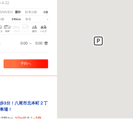
4-22
屋外
2台
屋内外形式
駐車台数
240cm
-
全幅
車高
クス
SUV
大型車
トラック
原付
バイク
0:00
～
0:00
空
間
予約へ
歩3分！八尾市北本町２丁
車場！
167m
3～5分
ル北館から
徒歩
！
から教えてください。
※ご注意ください - 徒歩時間は地形の状況や迂回路を反映できていない場合
5-15