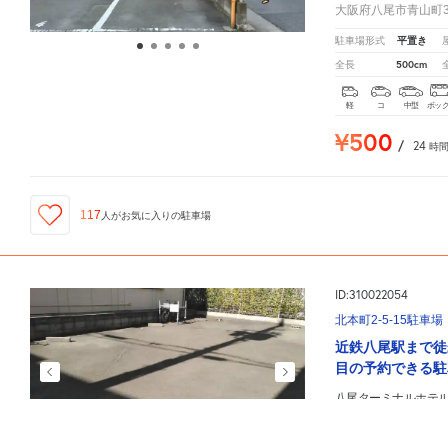
大阪府八尾市青山町3-
平置き
駐車場形式
500cm
全長
軽
コ
中型
ボッ
¥500
/
24
時
117
人が
お気に入りの駐車場
ID:310022054
北本町2-5-15駐車場
近鉄八尾駅まで徒
目の予約できる駐
八尾ターミナルホテ
予約できてオススメ
八尾ターミナルホテル北館
周辺の格安
駐車場
マップです。他の駐車場がありましたら、
こちら
大阪府八尾市北本町2-