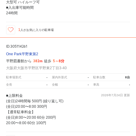
大型可 ハイルーフ可
■入出庫可能時間
24時間
1
人が
お気に入りの駐車場
ID:305114261
One Park平野東第2
382m
5～8分
平野図書館から
徒歩
大阪府大阪市平野区平野東2丁目3-40
-
-
8台
駐車場形式
屋内外形式
駐車台数
-
-
-
全長
全幅
車高
■上限料金
2026年7月24日
更新
(全日)24時間毎 500円 (繰り返し可)
(全日)20:00〜8:00 300円
【通常駐車料金】
(全日)8:00〜20:00 60分 200円
20:00〜8:00 60分 100円