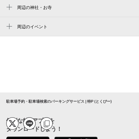
平野東図書館前病院
周辺の神社・お寺
恵浄寺
大阪市立平野図書館
赤留比売命神社（三十歩神社）
周辺のイベント
たちばな公園（児）
周辺にイベントが見つかりませんでした。
瑞興寺
坂上公園（児）
杭全公園（地）
タツミビリヤード
平野警察署平野公園交番
平野公園老人憩の家
京町
駐車場予約・駐車場検索のパーキングサービス | 特P (とくぴー)
平野老人福祉センター
平野
便利な特Pアプリを
ダウンロードしよう！