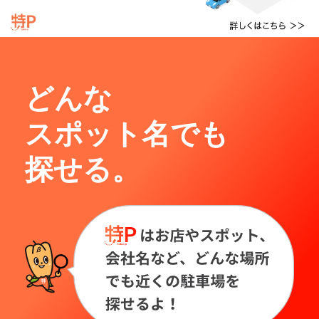
どんな
スポット名でも
探せる。