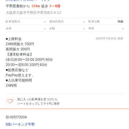
331m
5～8分
平野図書館から
徒歩
大阪府大阪市平野区平野宮町2-4-12
-
-
10台
駐車場形式
屋内外形式
駐車台数
-
-
-
全長
全幅
車高
■上限料金
2026年7月24日
更新
24時間最大 700円
夜間最大 300円
【通常駐車料金】
(全日)8:00〜20:00 200円 60分
20:00〜翌8:00 100円 60分
■提携店舗など
PayPay使えます。
■入出庫可能時間
24時間
気に入った駐車場を見つけたら
ハートをタップしてマイPに保存
ID:305172304
NBパーキング平野