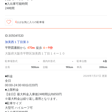
■入出庫可能時間
24時間
4
人が
お気に入りの駐車場
ID:305041520
加美西１丁目第３
470m
6～9分
平野図書館から
徒歩
大阪府大阪市平野区加美西１丁目１４ー１０
-
-
6台
駐車場形式
屋内外形式
駐車台数
500cm
190cm
200cm
全長
全幅
車高
■料金
2026年7月27日
更新
全日
00:00-24:00 60分/220円
■上限料金
【全日】最大料金入庫後24時間以内650円
※最大料金は繰り返し適用となります。
■駐車サイズ
大型可 ハイルーフ可