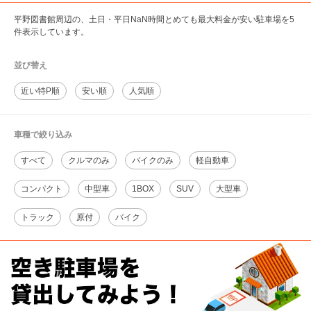
平野図書館周辺の、土日・平日NaN時間とめても最大料金が安い駐車場を5
件表示しています。
並び替え
近い特P順
安い順
人気順
車種で絞り込み
すべて
クルマのみ
バイクのみ
軽自動車
コンパクト
中型車
1BOX
SUV
大型車
トラック
原付
バイク