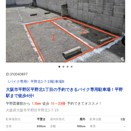
ID:310040897
《バイク専用》平野北1-7-19駐車場B
大阪市平野区平野北1丁目の予約できるバイク専用駐車場！平野
駅まで徒歩4分!
1.3km
16～23分
平野図書館から
徒歩
予約できてオススメ！
大阪府大阪市平野区平野北1-7-19
平置き
屋外
2台
駐車場形式
屋内外形式
駐車台数
200cm
100cm
-
全長
全幅
車高