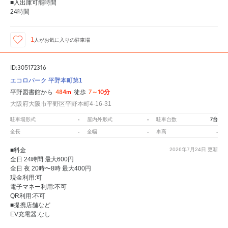
■入出庫可能時間
24時間
1
人が
お気に入りの駐車場
ID:305172316
エコロパーク 平野本町第1
484m
7～10分
平野図書館から
徒歩
大阪府大阪市平野区平野本町4-16-31
-
-
7台
駐車場形式
屋内外形式
駐車台数
-
-
-
全長
全幅
車高
■料金
2026年7月24日
更新
全日 24時間 最大600円
全日 夜 20時〜8時 最大400円
現金利用:可
電子マネー利用:不可
QR利用:不可
■提携店舗など
EV充電器:なし