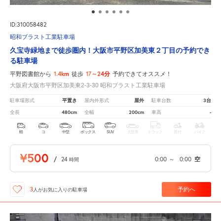
ID:310058482
昭和ブラスト工業駐車場
久宝寺緑地まで徒歩圏内！大阪市平野区加美東２丁目の予約でき
る駐車場
1.4km
17～24分
平野図書館から
徒歩
予約できてオススメ！
大阪府大阪市平野区加美東2-3-30 昭和ブラスト工業駐車場
平置き
屋外
3台
駐車場形式
屋内外形式
駐車台数
480cm
200cm
-
全長
全幅
車高
軽
コ
中型
ボックス
SUV
大型車
トラック
原付
バイク
¥500
/
24
0:00
～
0:00
空
時間
予約へ
3
人が
お気に入りの駐車場