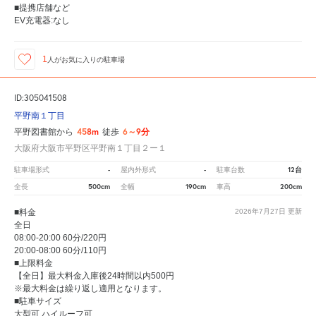
■提携店舗など
EV充電器:なし
1
人が
お気に入りの駐車場
ID:305041508
平野南１丁目
458m
6～9分
平野図書館から
徒歩
大阪府大阪市平野区平野南１丁目２ー１
-
-
12台
駐車場形式
屋内外形式
駐車台数
500cm
190cm
200cm
全長
全幅
車高
■料金
2026年7月27日
更新
全日
08:00-20:00 60分/220円
20:00-08:00 60分/110円
■上限料金
【全日】最大料金入庫後24時間以内500円
※最大料金は繰り返し適用となります。
■駐車サイズ
大型可 ハイルーフ可