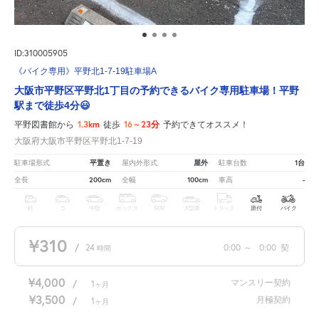
ID:310005905
《バイク専用》平野北1-7-19駐車場A
大阪市平野区平野北1丁目の予約できるバイク専用駐車場！平野
駅まで徒歩4分😃
1.3km
16～23分
平野図書館から
徒歩
予約できてオススメ！
大阪府大阪市平野区平野北1-7-19
平置き
屋外
1台
駐車場形式
屋内外形式
駐車台数
200cm
100cm
-
全長
全幅
車高
軽
コ
中型
ボックス
SUV
大型車
トラック
原付
バイク
¥310
/
24
0:00
～
0:00
契
時間
¥4,000
マンスリー契約
/
1
ヶ月
¥3,500
月極契約
/
1
ヶ月