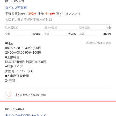
ID:305055721
タイムズ宮前東
292m
4～6分
平野図書館から
徒歩
近くてオススメ！
大阪府大阪市平野区平野本町3-13
-
-
9台
駐車場形式
屋内外形式
駐車台数
500cm
190cm
210cm
全長
全幅
車高
■料金
2026年7月24日
更新
08:00〜20:00 30分 200円
20:00〜08:00 90分 100円
■上限料金
駐車後24時間 上限料金800円
■駐車サイズ
大型可 ハイルーフ可
■入出庫可能時間
24時間
1
人が
お気に入りの駐車場
ID:305194074
みんなの平野宮町パーキング