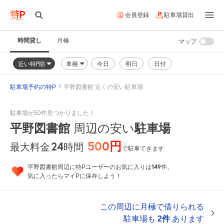
会員登録
駐車場貸出
時間貸し
月極
マップ
近い特P順
車種
今日
明日
日付
駐車場予約の特P
平野図書館 近くの安い駐車場
駐車場が50件見つかりました！
平野図書館
周辺の安い
駐車場
500円
24
時間
最大料金
で駐車できます
149
平野図書館周辺に特Pユーザーのお気に入りは
件。
気に入ったらマイPに保存しよう！
この周辺に月極で借りられる
駐車場も
2件
あります