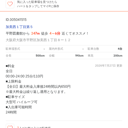
気に入った駐車場を見つけたら
ハートをタップしてマイPに保存
ID:305041515
加美西１丁目第５
247m
4～6分
平野図書館から
徒歩
近くてオススメ！
大阪府大阪市平野区加美西１丁目８ー１２
-
-
4台
駐車場形式
屋内外形式
駐車台数
500cm
190cm
200cm
全長
全幅
車高
■料金
2026年7月27日
更新
全日
00:00-24:00 25分/110円
■上限料金
【全日】最大料金入庫後24時間以内650円
※最大料金は繰り返し適用となります。
■駐車サイズ
大型可 ハイルーフ可
■入出庫可能時間
24時間