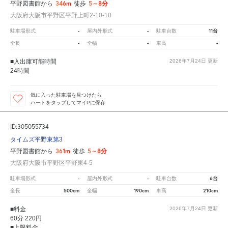
346m
5～8分
平野図書館から
徒歩
大阪府大阪市平野区平野上町2-10-10
-
-
11台
駐車場形式
屋内外形式
駐車台数
-
-
-
全長
全幅
車高
■入出庫可能時間
2026年7月24日
更新
24時間
気に入った駐車場を見つけたら
ハートをタップしてマイPに保存
ID:305055734
タイムズ平野東第3
361m
5～8分
平野図書館から
徒歩
大阪府大阪市平野区平野東4-5
-
-
6台
駐車場形式
屋内外形式
駐車台数
500cm
190cm
210cm
全長
全幅
車高
■料金
2026年7月24日
更新
60分 220円
■上限料金