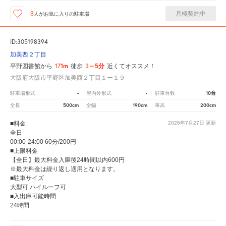
月極契約中
8
人が
お気に入りの駐車場
ID:305198394
加美西２丁目
171m
3～5分
平野図書館から
徒歩
近くてオススメ！
大阪府大阪市平野区加美西２丁目１ー１９
-
-
10台
駐車場形式
屋内外形式
駐車台数
500cm
190cm
200cm
全長
全幅
車高
■料金
2026年7月27日
更新
全日
00:00-24:00 60分/200円
■上限料金
【全日】最大料金入庫後24時間以内600円
※最大料金は繰り返し適用となります。
■駐車サイズ
大型可 ハイルーフ可
■入出庫可能時間
24時間