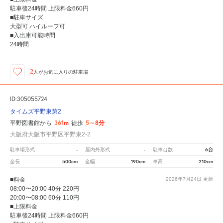
駐車後24時間 上限料金660円
■駐車サイズ
大型可 ハイルーフ可
■入出庫可能時間
24時間
2
人が
お気に入りの駐車場
ID:305055724
タイムズ平野東第2
361m
5～8分
平野図書館から
徒歩
大阪府大阪市平野区平野東2-2
-
-
6台
駐車場形式
屋内外形式
駐車台数
500cm
190cm
210cm
全長
全幅
車高
■料金
2026年7月24日
更新
08:00〜20:00 40分 220円
20:00〜08:00 60分 110円
■上限料金
駐車後24時間 上限料金660円