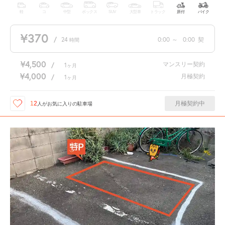
軽
コ
中型
ボックス
SUV
大型車
トラック
原付
バイク
¥370
/
24
0:00
～
0:00
契
時間
¥4,500
マンスリー契約
/
1
ヶ月
¥4,000
月極契約
/
1
ヶ月
月極契約中
12
人が
お気に入りの駐車場