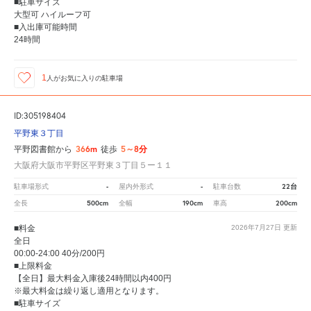
■駐車サイズ
大型可 ハイルーフ可
■入出庫可能時間
24時間
1
人が
お気に入りの駐車場
ID:305198404
平野東３丁目
366m
5～8分
平野図書館から
徒歩
大阪府大阪市平野区平野東３丁目５ー１１
-
-
22台
駐車場形式
屋内外形式
駐車台数
500cm
190cm
200cm
全長
全幅
車高
■料金
2026年7月27日
更新
全日
00:00-24:00 40分/200円
■上限料金
【全日】最大料金入庫後24時間以内400円
※最大料金は繰り返し適用となります。
■駐車サイズ