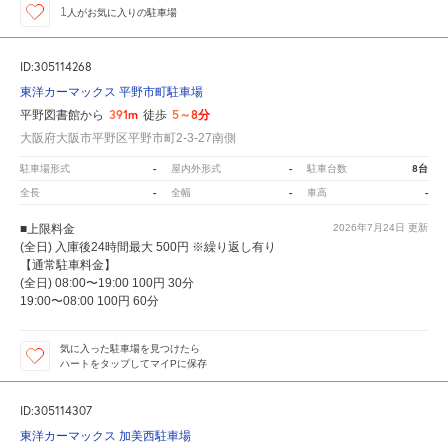
1
人が
お気に入りの駐車場
ID:305114268
東洋カーマックス 平野市町駐車場
391m
5～8分
平野図書館から
徒歩
大阪府大阪市平野区平野市町2-3-27南側
-
-
8台
駐車場形式
屋内外形式
駐車台数
-
-
-
全長
全幅
車高
■上限料金
2026年7月24日
更新
(全日) 入庫後24時間最大 500円 ※繰り返し有り
【通常駐車料金】
(全日) 08:00〜19:00 100円 30分
19:00〜08:00 100円 60分
気に入った駐車場を見つけたら
ハートをタップしてマイPに保存
ID:305114307
東洋カーマックス 加美西駐車場