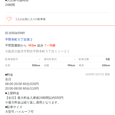
■入出庫可能時間
24時間
1
人が
お気に入りの駐車場
ID:305065989
平野本町５丁目第２
483m
7～10分
平野図書館から
徒歩
大阪府大阪市平野区平野本町５丁目１１ー２１
-
-
5台
駐車場形式
屋内外形式
駐車台数
500cm
190cm
200cm
全長
全幅
車高
■料金
2026年7月27日
更新
全日
08:00-20:00 60分/220円
20:00-08:00 60分/110円
■上限料金
【全日】最大料金入庫後24時間以内550円
※最大料金は繰り返し適用となります。
■駐車サイズ
大型可 ハイルーフ可