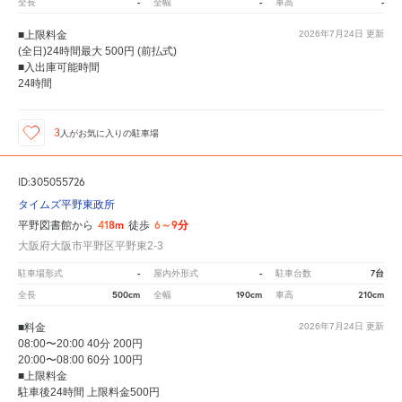
-
-
-
全長
全幅
車高
■上限料金
2026年7月24日
更新
(全日)24時間最大 500円 (前払式)
■入出庫可能時間
24時間
3
人が
お気に入りの駐車場
ID:305055726
タイムズ平野東政所
418m
6～9分
平野図書館から
徒歩
大阪府大阪市平野区平野東2-3
-
-
7台
駐車場形式
屋内外形式
駐車台数
500cm
190cm
210cm
全長
全幅
車高
■料金
2026年7月24日
更新
08:00〜20:00 40分 200円
20:00〜08:00 60分 100円
■上限料金
駐車後24時間 上限料金500円