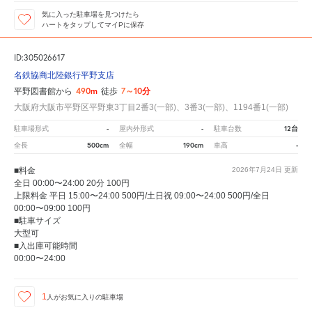
気に入った駐車場を見つけたら
ハートをタップしてマイPに保存
ID:305026617
名鉄協商北陸銀行平野支店
490m
7～10分
平野図書館から
徒歩
大阪府大阪市平野区平野東3丁目2番3(一部)、3番3(一部)、1194番1(一部)
-
-
12台
駐車場形式
屋内外形式
駐車台数
500cm
190cm
-
全長
全幅
車高
■料金
2026年7月24日
更新
全日 00:00〜24:00 20分 100円
上限料金 平日 15:00〜24:00 500円/土日祝 09:00〜24:00 500円/全日
00:00〜09:00 100円
■駐車サイズ
大型可
■入出庫可能時間
00:00〜24:00
1
人が
お気に入りの駐車場