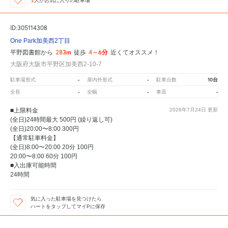
1
人が
お気に入りの駐車場
ID:305114308
One Park加美西2丁目
283m
4～6分
平野図書館から
徒歩
近くてオススメ！
大阪府大阪市平野区加美西2-10-7
-
-
10台
駐車場形式
屋内外形式
駐車台数
-
-
-
全長
全幅
車高
■上限料金
2026年7月24日
更新
(全日)24時間最大 500円 (繰り返し可)
(全日)20:00〜8:00 300円
【通常駐車料金】
(全日)8:00〜20:00 20分 100円
20:00〜8:00 60分 100円
■入出庫可能時間
24時間
気に入った駐車場を見つけたら
ハートをタップしてマイPに保存