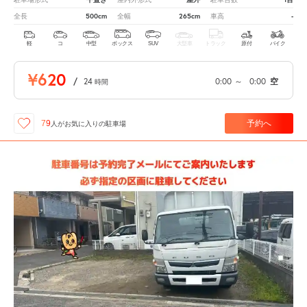
500cm
265cm
-
全長
全幅
車高
軽
コ
中型
ボックス
SUV
大型車
トラック
原付
バイク
¥620
/
24
0:00
～
0:00
空
時間
予約へ
79
人が
お気に入りの駐車場