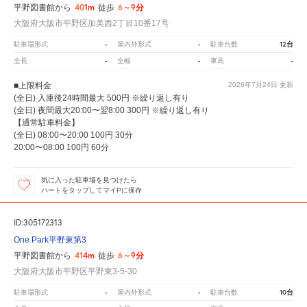
401m
6～9分
平野図書館から
徒歩
大阪府大阪市平野区加美西2丁目10番17号
-
-
12台
駐車場形式
屋内外形式
駐車台数
-
-
-
全長
全幅
車高
■上限料金
2026年7月24日
更新
(全日) 入庫後24時間最大 500円 ※繰り返し有り
(全日) 夜間最大20:00〜翌8:00 300円 ※繰り返し有り
【通常駐車料金】
(全日) 08:00〜20:00 100円 30分
20:00〜08:00 100円 60分
気に入った駐車場を見つけたら
ハートをタップしてマイPに保存
ID:305172313
One Park平野東第3
414m
6～9分
平野図書館から
徒歩
大阪府大阪市平野区平野東3-5-30
-
-
10台
駐車場形式
屋内外形式
駐車台数