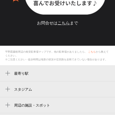
お問合せは
こちら
まで
平野図書館
周辺の格安
駐車場
マップです。他の駐車場がありましたら、
こちら
から教えて
ください。
※ご注意ください - 徒歩時間は地形の状況や迂回路を反映できていない場合があります。
最寄り駅
加美駅
新加美駅
スタジアム
周辺にスタジアムが見つかりませんでした。
平野駅
周辺の施設・スポット
平野駅
平野図書館