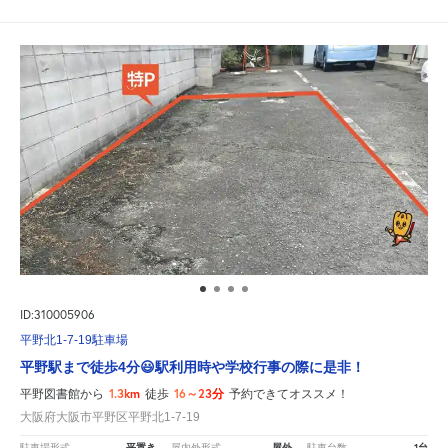
ID:310005906
平野北1-7-19駐車場
平野駅まで徒歩4分😃駅利用時や学校行事の際に是非！
1.3km
16～23分
平野図書館から
徒歩
予約できてオススメ！
大阪府大阪市平野区平野北1-7-19
平置き
屋外
1台
駐車場形式
屋内外形式
駐車台数