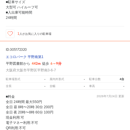
■駐車サイズ
大型可 ハイルーフ可
■入出庫可能時間
24時間
1
人が
お気に入りの駐車場
ID:305172320
エコロパーク 平野南第1
442m
6～9分
平野図書館から
徒歩
大阪府大阪市平野区平野南3-6-7
-
-
4台
駐車場形式
屋内外形式
駐車台数
-
-
-
全長
全幅
車高
■料金
2026年7月24日
更新
全日 24時間 最大550円
全日 昼 8時〜20時 30分 200円
全日 夜 20時〜8時 60分 100円
現金利用:可
電子マネー利用:不可
QR利用:不可