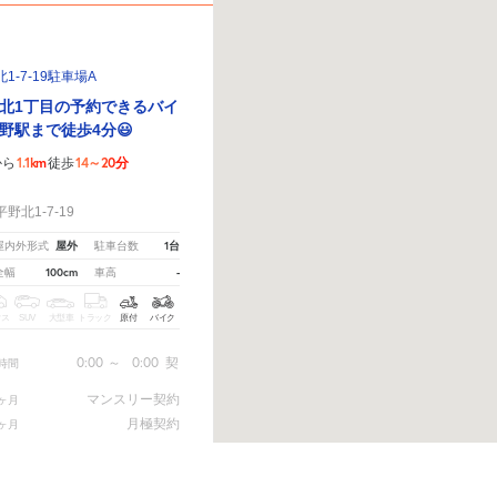
-7-19駐車場A
北1丁目の予約できるバイ
野駅まで徒歩4分😃
1.1km
14～20分
から
徒歩
！
北1-7-19
屋外
1台
屋内外形式
駐車台数
100cm
-
全幅
車高
クス
SUV
大型車
トラック
原付
バイク
0:00
～
0:00
契
時間
マンスリー契約
ヶ月
月極契約
ヶ月
えてください。
※ご注意ください - 徒歩時間は地形の状況や迂回路を反映できていない場合がありま
月極契約中