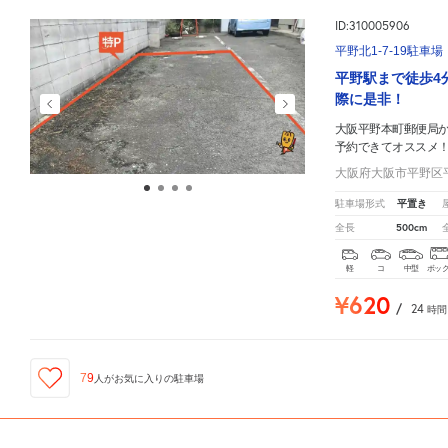
ID:310005906
平野北1-7-19駐車場
平野駅まで徒歩4
際に是非！
大阪平野本町郵便局
予約できてオススメ
大阪府大阪市平野区平野
平置き
駐車場形式
500cm
全長
軽
コ
中型
ボッ
¥620
/
24
時間
79
人が
お気に入りの駐車場