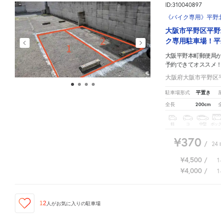
ID:310040897
《バイク専用》平野北1
大阪市平野区平野
ク専用駐車場！平
大阪平野本町郵便局
予約できてオススメ
大阪府大阪市平野区平野
平置き
駐車場形式
200cm
全長
軽
コ
中型
ボッ
¥370
/
24
¥4,500
/
1
¥4,000
/
1
12
人が
お気に入りの駐車場