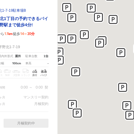
-7-19駐車場B
北1丁目の予約できるバイ
野駅まで徒歩4分!
1.1km
14～20分
から
徒歩
！
北1-7-19
屋外
2台
屋内外形式
駐車台数
100cm
-
全幅
車高
クス
SUV
大型車
トラック
原付
バイク
0:00
～
0:00
契
時間
マンスリー契約
ヶ月
月極契約
ヶ月
月極契約中