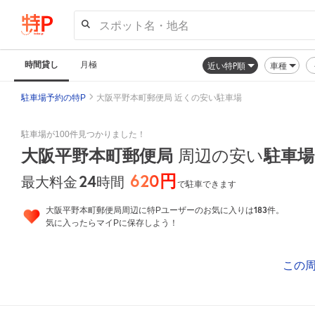
スポット名・地名
時間貸し
月極
近い特P順
車種
駐車場予約の特P
大阪平野本町郵便局 近くの安い駐車場
駐車場が100件見つかりました！
大阪平野本町郵便局
周辺の安い
駐車場
620円
24
時間
最大料金
で駐車できます
183
大阪平野本町郵便局周辺に特Pユーザーのお気に入りは
件。
気に入ったらマイPに保存しよう！
この