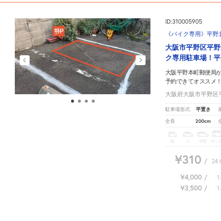
ID:310005905
《バイク専用》平野北1
大阪市平野区平野
ク専用駐車場！平
大阪平野本町郵便局
予約できてオススメ
大阪府大阪市平野区平野
平置き
駐車場形式
200cm
全長
軽
コ
中型
ボッ
¥310
/
24
¥4,000
/
1
¥3,500
/
1
大阪平野本町郵便局
周辺の格安
駐車場
マップです。他の駐車場がありましたら、
こちら
から教
8
人が
お気に入りの駐車場