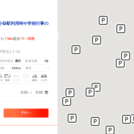
分😃駅利用時や学校行事の
1.1km
14～20分
から
徒歩
！
北1-7-19
屋外
1台
屋内外形式
駐車台数
265cm
-
全幅
車高
クス
SUV
大型車
トラック
原付
バイク
0:00
～
0:00
空
予約へ