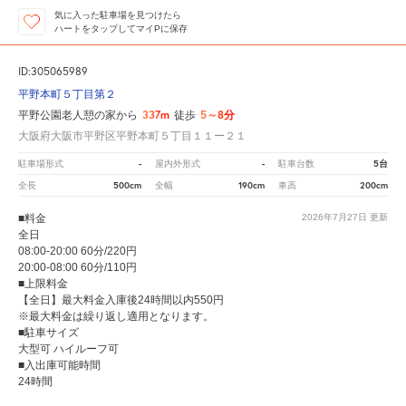
気に入った駐車場を見つけたら
ハートをタップしてマイPに保存
ID:305065989
平野本町５丁目第２
337m
5～8分
平野公園老人憩の家から
徒歩
大阪府大阪市平野区平野本町５丁目１１ー２１
-
-
5台
駐車場形式
屋内外形式
駐車台数
500cm
190cm
200cm
全長
全幅
車高
■料金
2026年7月27日
更新
全日
08:00-20:00 60分/220円
20:00-08:00 60分/110円
■上限料金
【全日】最大料金入庫後24時間以内550円
※最大料金は繰り返し適用となります。
■駐車サイズ
大型可 ハイルーフ可
■入出庫可能時間
24時間