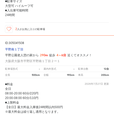
■駐車サイズ
大型可 ハイルーフ可
■入出庫可能時間
24時間
2
人が
お気に入りの駐車場
ID:305041508
平野南１丁目
290m
4～6分
平野公園老人憩の家から
徒歩
近くてオススメ！
大阪府大阪市平野区平野南１丁目２ー１
-
-
12台
駐車場形式
屋内外形式
駐車台数
500cm
190cm
200cm
全長
全幅
車高
■料金
2026年7月27日
更新
全日
08:00-20:00 60分/220円
20:00-08:00 60分/110円
■上限料金
【全日】最大料金入庫後24時間以内500円
※最大料金は繰り返し適用となります。