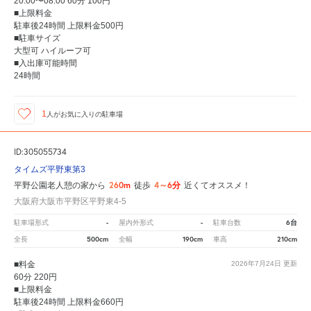
20:00〜08:00 60分 100円
■上限料金
駐車後24時間 上限料金500円
■駐車サイズ
大型可 ハイルーフ可
■入出庫可能時間
24時間
1
人が
お気に入りの駐車場
ID:305055734
タイムズ平野東第3
260m
4～6分
平野公園老人憩の家から
徒歩
近くてオススメ！
大阪府大阪市平野区平野東4-5
-
-
6台
駐車場形式
屋内外形式
駐車台数
500cm
190cm
210cm
全長
全幅
車高
■料金
2026年7月24日
更新
60分 220円
■上限料金
駐車後24時間 上限料金660円