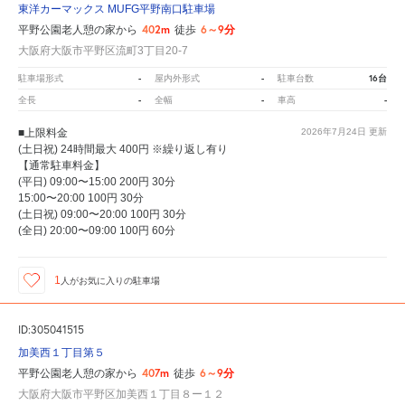
東洋カーマックス MUFG平野南口駐車場
402m
6～9分
平野公園老人憩の家から
徒歩
大阪府大阪市平野区流町3丁目20-7
-
-
16台
駐車場形式
屋内外形式
駐車台数
-
-
-
全長
全幅
車高
■上限料金
2026年7月24日
更新
(土日祝) 24時間最大 400円 ※繰り返し有り
【通常駐車料金】
(平日) 09:00〜15:00 200円 30分
15:00〜20:00 100円 30分
(土日祝) 09:00〜20:00 100円 30分
(全日) 20:00〜09:00 100円 60分
1
人が
お気に入りの駐車場
ID:305041515
加美西１丁目第５
407m
6～9分
平野公園老人憩の家から
徒歩
大阪府大阪市平野区加美西１丁目８ー１２