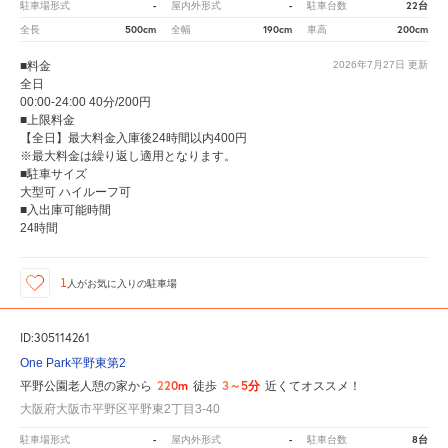
-
-
22台
駐車場形式
屋内外形式
駐車台数
500cm
190cm
200cm
全長
全幅
車高
■料金
2026年7月27日
更新
全日
00:00-24:00 40分/200円
■上限料金
【全日】最大料金入庫後24時間以内400円
※最大料金は繰り返し適用となります。
■駐車サイズ
大型可 ハイルーフ可
■入出庫可能時間
24時間
1
人が
お気に入りの駐車場
ID:305114261
One Park平野東第2
220m
3～5分
平野公園老人憩の家から
徒歩
近くてオススメ！
大阪府大阪市平野区平野東2丁目3-40
-
-
8台
駐車場形式
屋内外形式
駐車台数