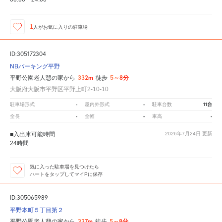
1
人が
お気に入りの駐車場
ID:305172304
NBパーキング平野
332m
5～8分
平野公園老人憩の家から
徒歩
大阪府大阪市平野区平野上町2-10-10
-
-
11台
駐車場形式
屋内外形式
駐車台数
-
-
-
全長
全幅
車高
■入出庫可能時間
2026年7月24日
更新
24時間
気に入った駐車場を見つけたら
ハートをタップしてマイPに保存
ID:305065989
平野本町５丁目第２
337m
5～8分
平野公園老人憩の家から
徒歩