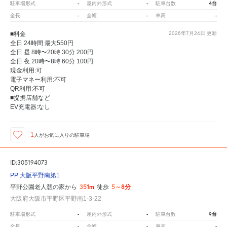
-
-
4台
駐車場形式
屋内外形式
駐車台数
-
-
-
全長
全幅
車高
■料金
2026年7月24日
更新
全日 24時間 最大550円
全日 昼 8時〜20時 30分 200円
全日 夜 20時〜8時 60分 100円
現金利用:可
電子マネー利用:不可
QR利用:不可
■提携店舗など
EV充電器:なし
1
人が
お気に入りの駐車場
ID:305194073
PP 大阪平野南第1
351m
5～8分
平野公園老人憩の家から
徒歩
大阪府大阪市平野区平野南1-3-22
-
-
9台
駐車場形式
屋内外形式
駐車台数
-
-
-
全長
全幅
車高