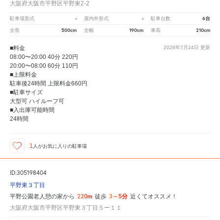
大阪府大阪市平野区平野東2-2
-
-
6台
駐車場形式
屋内外形式
駐車台数
500cm
190cm
210cm
全長
全幅
車高
■料金
2026年7月24日
更新
08:00〜20:00 40分 220円
20:00〜08:00 60分 110円
■上限料金
駐車後24時間 上限料金660円
■駐車サイズ
大型可 ハイルーフ可
■入出庫可能時間
24時間
1
人が
お気に入りの駐車場
ID:305198404
平野東３丁目
220m
3～5分
平野公園老人憩の家から
徒歩
近くてオススメ！
大阪府大阪市平野区平野東３丁目５ー１１