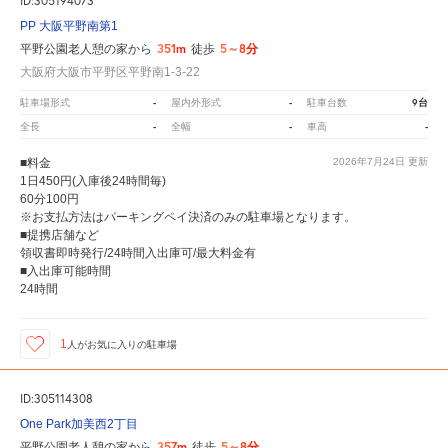
ID:305194073
PP 大阪平野南第1
351m
5～8分
平野公園老人憩の家から
徒歩
大阪府大阪市平野区平野南1-3-22
-
-
9台
駐車場形式
屋内外形式
駐車台数
-
-
-
全長
全幅
車高
■料金
2026年7月24日
更新
1日450円(入庫後24時間毎)
60分100円
※お支払方法はパーキングペイ決済のみの駐車場となります。
■提携店舗など
領収書即時発行/24時間入出庫可/最大料金有
■入出庫可能時間
24時間
1
人が
お気に入りの駐車場
ID:305114308
One Park加美西2丁目
357m
5～8分
平野公園老人憩の家から
徒歩