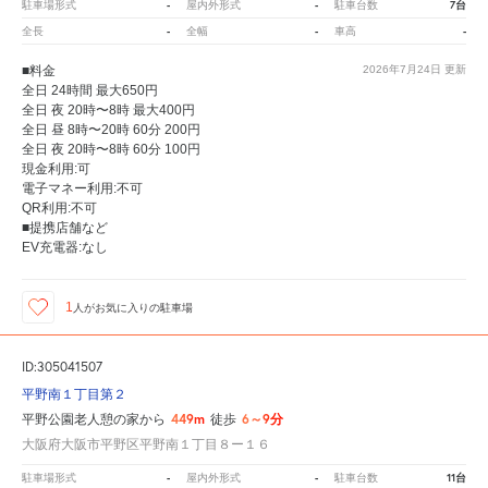
-
-
7台
駐車場形式
屋内外形式
駐車台数
-
-
-
全長
全幅
車高
■料金
2026年7月24日
更新
全日 24時間 最大650円
全日 夜 20時〜8時 最大400円
全日 昼 8時〜20時 60分 200円
全日 夜 20時〜8時 60分 100円
現金利用:可
電子マネー利用:不可
QR利用:不可
■提携店舗など
EV充電器:なし
1
人が
お気に入りの駐車場
ID:305041507
平野南１丁目第２
449m
6～9分
平野公園老人憩の家から
徒歩
大阪府大阪市平野区平野南１丁目８ー１６
-
-
11台
駐車場形式
屋内外形式
駐車台数