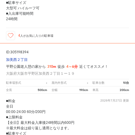
■駐車サイズ
大型可 ハイルーフ可
■入出庫可能時間
24時間
4
人が
お気に入りの駐車場
ID:305198394
加美西２丁目
310m
4～6分
平野公園老人憩の家から
徒歩
近くてオススメ！
大阪府大阪市平野区加美西２丁目１ー１９
-
-
10台
駐車場形式
屋内外形式
駐車台数
500cm
190cm
200cm
全長
全幅
車高
■料金
2026年7月27日
更新
全日
00:00-24:00 60分/200円
■上限料金
【全日】最大料金入庫後24時間以内600円
※最大料金は繰り返し適用となります。
■駐車サイズ