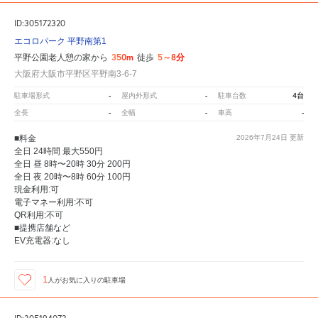
ID:305172320
エコロパーク 平野南第1
350m
5～8分
平野公園老人憩の家から
徒歩
大阪府大阪市平野区平野南3-6-7
-
-
4台
駐車場形式
屋内外形式
駐車台数
-
-
-
全長
全幅
車高
■料金
2026年7月24日
更新
全日 24時間 最大550円
全日 昼 8時〜20時 30分 200円
全日 夜 20時〜8時 60分 100円
現金利用:可
電子マネー利用:不可
QR利用:不可
■提携店舗など
EV充電器:なし
1
人が
お気に入りの駐車場