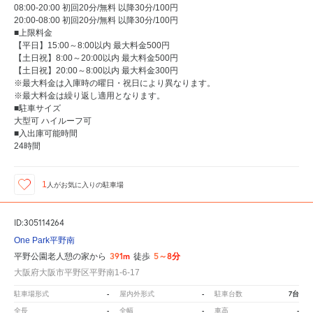
08:00-20:00 初回20分/無料 以降30分/100円
20:00-08:00 初回20分/無料 以降30分/100円
■上限料金
【平日】15:00～8:00以内 最大料金500円
【土日祝】8:00～20:00以内 最大料金500円
【土日祝】20:00～8:00以内 最大料金300円
※最大料金は入庫時の曜日・祝日により異なります。
※最大料金は繰り返し適用となります。
■駐車サイズ
大型可 ハイルーフ可
■入出庫可能時間
24時間
1
人が
お気に入りの駐車場
ID:305114264
One Park平野南
391m
5～8分
平野公園老人憩の家から
徒歩
大阪府大阪市平野区平野南1-6-17
-
-
7台
駐車場形式
屋内外形式
駐車台数
-
-
-
全長
全幅
車高