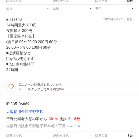
-
-
10台
駐車場形式
屋内外形式
駐車台数
-
-
-
全長
全幅
車高
■上限料金
2026年7月24日
更新
24時間最大 700円
夜間最大 300円
【通常駐車料金】
(全日)8:00〜20:00 200円 60分
20:00〜翌8:00 100円 60分
■提携店舗など
PayPay使えます。
■入出庫可能時間
24時間
気に入った駐車場を見つけたら
ハートをタップしてマイPに保存
ID:305106889
大阪信用金庫平野支店
381m
5～8分
平野公園老人憩の家から
徒歩
大阪府大阪市平野区平野本町５丁目１４ー４
-
-
8台
駐車場形式
屋内外形式
駐車台数