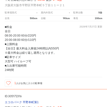
大阪府大阪市平野区平野本町５丁目１１ー２１
-
-
5台
駐車場形式
屋内外形式
駐車台数
500cm
190cm
200cm
全長
全幅
車高
■料金
2026年7月27日
更新
全日
08:00-20:00 60分/220円
20:00-08:00 60分/110円
■上限料金
【全日】最大料金入庫後24時間以内550円
※最大料金は繰り返し適用となります。
■駐車サイズ
大型可 ハイルーフ可
■入出庫可能時間
24時間
1
人が
お気に入りの駐車場
ID:305172316
エコロパーク 平野本町第1