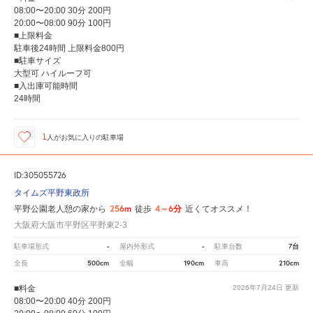
08:00〜20:00 30分 200円
20:00〜08:00 90分 100円
■上限料金
駐車後24時間 上限料金800円
■駐車サイズ
大型可 ハイルーフ可
■入出庫可能時間
24時間
1
人が
お気に入りの駐車場
ID:305055726
タイムズ平野東政所
256m
4～6分
平野公園老人憩の家から
徒歩
近くてオススメ！
大阪府大阪市平野区平野東2-3
-
-
7台
駐車場形式
屋内外形式
駐車台数
500cm
190cm
210cm
全長
全幅
車高
■料金
2026年7月24日
更新
08:00〜20:00 40分 200円