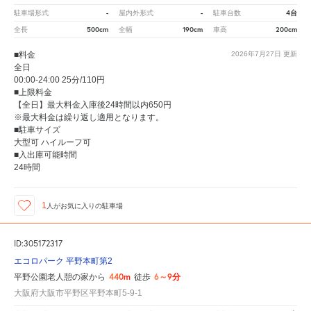
-
-
4台
駐車場形式
屋内外形式
駐車台数
500cm
190cm
200cm
全長
全幅
車高
■料金
2026年7月27日
更新
全日
00:00-24:00 25分/110円
■上限料金
【全日】最大料金入庫後24時間以内650円
※最大料金は繰り返し適用となります。
■駐車サイズ
大型可 ハイルーフ可
■入出庫可能時間
24時間
1
人が
お気に入りの駐車場
ID:305172317
エコロパーク 平野本町第2
440m
6～9分
平野公園老人憩の家から
徒歩
大阪府大阪市平野区平野本町5-9-1