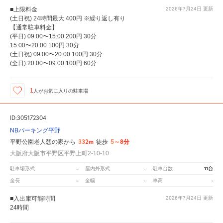
■上限料金
2026年7月24日
更新
(土日祝) 24時間最大 400円 ※繰り返し有り
【通常駐車料金】
(平日) 09:00〜15:00 200円 30分
15:00〜20:00 100円 30分
(土日祝) 09:00〜20:00 100円 30分
(全日) 20:00〜09:00 100円 60分
1
人が
お気に入りの駐車場
ID:305172304
NBパーキング平野
332m
5～8分
平野公園老人憩の家から
徒歩
大阪府大阪市平野区平野上町2-10-10
-
-
11台
駐車場形式
屋内外形式
駐車台数
-
-
-
全長
全幅
車高
■入出庫可能時間
2026年7月24日
更新
24時間