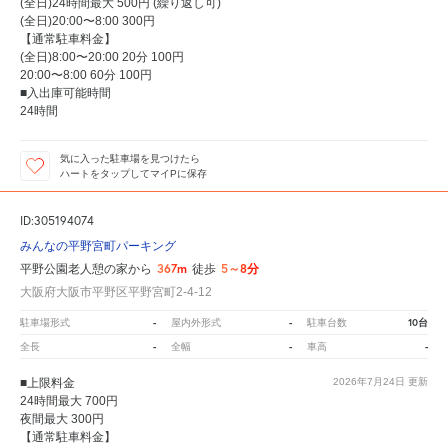
(全日)24時間最大 500円 (繰り返し可)
(全日)20:00〜8:00 300円
【通常駐車料金】
(全日)8:00〜20:00 20分 100円
20:00〜8:00 60分 100円
■入出庫可能時間
24時間
気に入った駐車場を見つけたら
ハートをタップしてマイPに保存
ID:305194074
みんなの平野宮町パーキング
367m
5～8分
平野公園老人憩の家から
徒歩
大阪府大阪市平野区平野宮町2-4-12
-
-
10台
駐車場形式
屋内外形式
駐車台数
-
-
-
全長
全幅
車高
■上限料金
2026年7月24日
更新
24時間最大 700円
夜間最大 300円
【通常駐車料金】