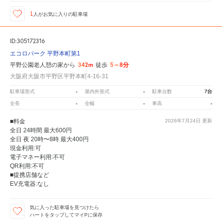
1
人が
お気に入りの駐車場
ID:305172316
エコロパーク 平野本町第1
342m
5～8分
平野公園老人憩の家から
徒歩
大阪府大阪市平野区平野本町4-16-31
-
-
7台
駐車場形式
屋内外形式
駐車台数
-
-
-
全長
全幅
車高
■料金
2026年7月24日
更新
全日 24時間 最大600円
全日 夜 20時〜8時 最大400円
現金利用:可
電子マネー利用:不可
QR利用:不可
■提携店舗など
EV充電器:なし
気に入った駐車場を見つけたら
ハートをタップしてマイPに保存