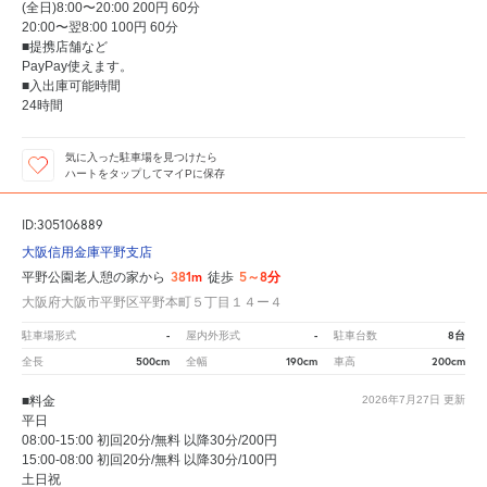
(全日)8:00〜20:00 200円 60分
20:00〜翌8:00 100円 60分
■提携店舗など
PayPay使えます。
■入出庫可能時間
24時間
気に入った駐車場を見つけたら
ハートをタップしてマイPに保存
ID:305106889
大阪信用金庫平野支店
381m
5～8分
平野公園老人憩の家から
徒歩
大阪府大阪市平野区平野本町５丁目１４ー４
-
-
8台
駐車場形式
屋内外形式
駐車台数
500cm
190cm
200cm
全長
全幅
車高
■料金
2026年7月27日
更新
平日
08:00-15:00 初回20分/無料 以降30分/200円
15:00-08:00 初回20分/無料 以降30分/100円
土日祝