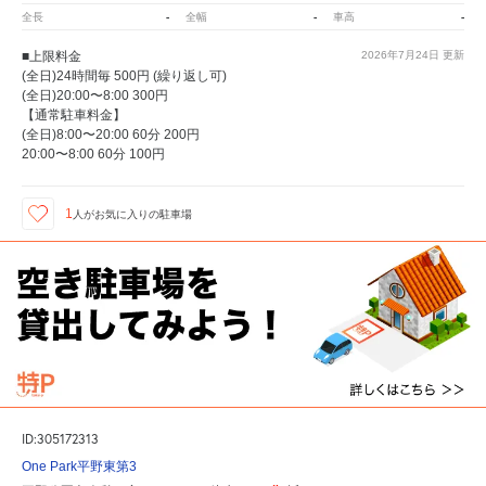
-
-
-
全長
全幅
車高
■上限料金
2026年7月24日
更新
(全日)24時間毎 500円 (繰り返し可)
(全日)20:00〜8:00 300円
【通常駐車料金】
(全日)8:00〜20:00 60分 200円
20:00〜8:00 60分 100円
1
人が
お気に入りの駐車場
ID:305172313
One Park平野東第3