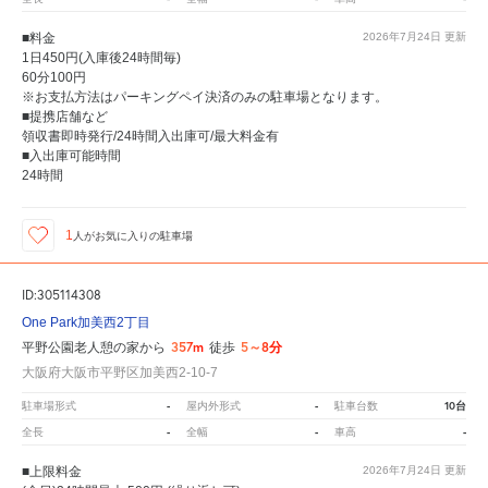
■料金
2026年7月24日
更新
1日450円(入庫後24時間毎)
60分100円
※お支払方法はパーキングペイ決済のみの駐車場となります。
■提携店舗など
領収書即時発行/24時間入出庫可/最大料金有
■入出庫可能時間
24時間
1
人が
お気に入りの駐車場
ID:305114308
One Park加美西2丁目
357m
5～8分
平野公園老人憩の家から
徒歩
大阪府大阪市平野区加美西2-10-7
-
-
10台
駐車場形式
屋内外形式
駐車台数
-
-
-
全長
全幅
車高
■上限料金
2026年7月24日
更新