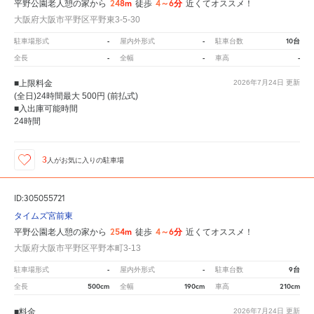
248m
4～6分
平野公園老人憩の家から
徒歩
近くてオススメ！
大阪府大阪市平野区平野東3-5-30
-
-
10台
駐車場形式
屋内外形式
駐車台数
-
-
-
全長
全幅
車高
■上限料金
2026年7月24日
更新
(全日)24時間最大 500円 (前払式)
■入出庫可能時間
24時間
3
人が
お気に入りの駐車場
ID:305055721
タイムズ宮前東
254m
4～6分
平野公園老人憩の家から
徒歩
近くてオススメ！
大阪府大阪市平野区平野本町3-13
-
-
9台
駐車場形式
屋内外形式
駐車台数
500cm
190cm
210cm
全長
全幅
車高
■料金
2026年7月24日
更新