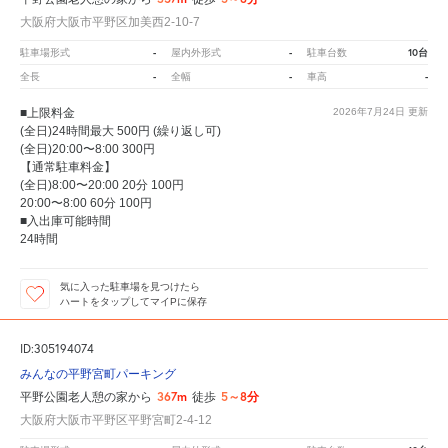
大阪府大阪市平野区加美西2-10-7
-
-
10台
駐車場形式
屋内外形式
駐車台数
-
-
-
全長
全幅
車高
■上限料金
2026年7月24日
更新
(全日)24時間最大 500円 (繰り返し可)
(全日)20:00〜8:00 300円
【通常駐車料金】
(全日)8:00〜20:00 20分 100円
20:00〜8:00 60分 100円
■入出庫可能時間
24時間
気に入った駐車場を見つけたら
ハートをタップしてマイPに保存
ID:305194074
みんなの平野宮町パーキング
367m
5～8分
平野公園老人憩の家から
徒歩
大阪府大阪市平野区平野宮町2-4-12