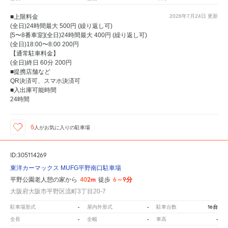
■上限料金
2026年7月24日
更新
(全日)24時間最大 500円 (繰り返し可)
[5〜8番車室](全日)24時間最大 400円 (繰り返し可)
(全日)18:00〜8:00 200円
【通常駐車料金】
(全日)終日 60分 200円
■提携店舗など
QR決済可、スマホ決済可
■入出庫可能時間
24時間
6
人が
お気に入りの駐車場
ID:305114269
東洋カーマックス MUFG平野南口駐車場
402m
6～9分
平野公園老人憩の家から
徒歩
大阪府大阪市平野区流町3丁目20-7
-
-
16台
駐車場形式
屋内外形式
駐車台数
-
-
-
全長
全幅
車高