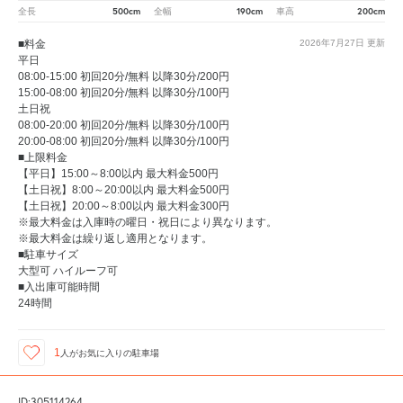
500cm
190cm
200cm
全長
全幅
車高
■料金
2026年7月27日
更新
平日
08:00-15:00 初回20分/無料 以降30分/200円
15:00-08:00 初回20分/無料 以降30分/100円
土日祝
08:00-20:00 初回20分/無料 以降30分/100円
20:00-08:00 初回20分/無料 以降30分/100円
■上限料金
【平日】15:00～8:00以内 最大料金500円
【土日祝】8:00～20:00以内 最大料金500円
【土日祝】20:00～8:00以内 最大料金300円
※最大料金は入庫時の曜日・祝日により異なります。
※最大料金は繰り返し適用となります。
■駐車サイズ
大型可 ハイルーフ可
■入出庫可能時間
24時間
1
人が
お気に入りの駐車場
ID:305114264