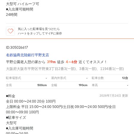
大型可 ハイルーフ可
■入出庫可能時間
24時間
気に入った駐車場を見つけたら
ハートをタップしてマイPに保存
ID:305026617
名鉄協商北陸銀行平野支店
319m
4～6分
平野公園老人憩の家から
徒歩
近くてオススメ！
大阪府大阪市平野区平野東3丁目2番3(一部)、3番3(一部)、1194番1(一部)
-
-
12台
駐車場形式
屋内外形式
駐車台数
500cm
190cm
-
全長
全幅
車高
■料金
2026年7月24日
更新
全日 00:00〜24:00 20分 100円
上限料金 平日 15:00〜24:00 500円/土日祝 09:00〜24:00 500円/全日
00:00〜09:00 100円
■駐車サイズ
大型可
■入出庫可能時間
00:00〜24:00