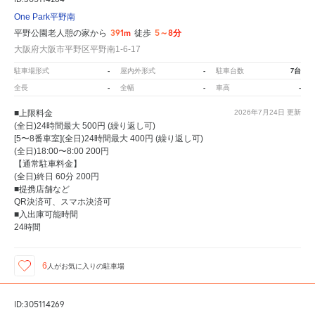
One Park平野南
391m
5～8分
平野公園老人憩の家から
徒歩
大阪府大阪市平野区平野南1-6-17
-
-
7台
駐車場形式
屋内外形式
駐車台数
-
-
-
全長
全幅
車高
■上限料金
2026年7月24日
更新
(全日)24時間最大 500円 (繰り返し可)
[5〜8番車室](全日)24時間最大 400円 (繰り返し可)
(全日)18:00〜8:00 200円
【通常駐車料金】
(全日)終日 60分 200円
■提携店舗など
QR決済可、スマホ決済可
■入出庫可能時間
24時間
6
人が
お気に入りの駐車場
ID:305114269