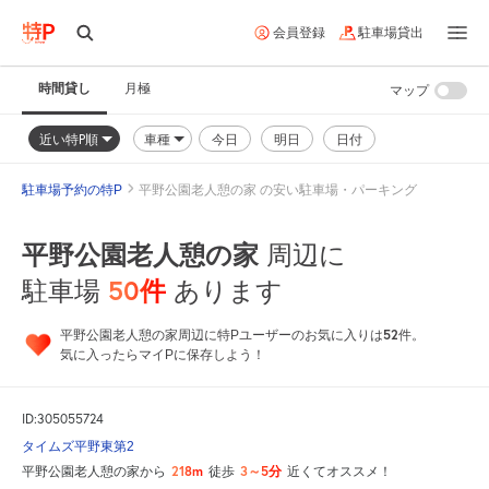
会員登録
駐車場貸出
時間貸し
月極
マップ
近い特P順
車種
今日
明日
日付
駐車場予約の特P
平野公園老人憩の家 の安い駐車場・パーキング
平野公園老人憩の家
周辺に
50
件
駐車場
あります
52
平野公園老人憩の家周辺に特Pユーザーのお気に入りは
件。
気に入ったらマイPに保存しよう！
ID:305055724
タイムズ平野東第2
218m
3～5分
平野公園老人憩の家から
徒歩
近くてオススメ！