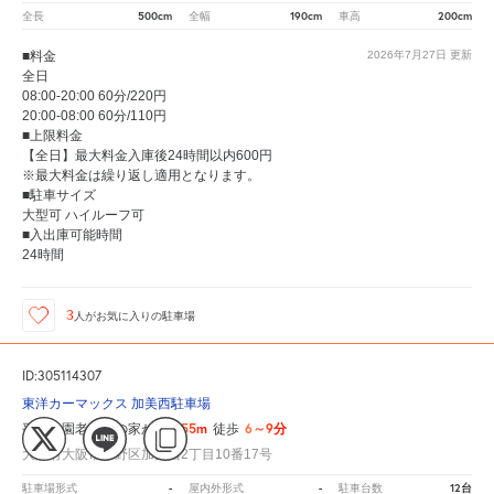
500cm
190cm
200cm
全長
全幅
車高
■料金
2026年7月27日
更新
全日
08:00-20:00 60分/220円
20:00-08:00 60分/110円
■上限料金
【全日】最大料金入庫後24時間以内600円
※最大料金は繰り返し適用となります。
■駐車サイズ
大型可 ハイルーフ可
■入出庫可能時間
24時間
3
人が
お気に入りの駐車場
ID:305114307
東洋カーマックス 加美西駐車場
455m
6～9分
平野公園老人憩の家から
徒歩
大阪府大阪市平野区加美西2丁目10番17号
-
-
12台
駐車場形式
屋内外形式
駐車台数