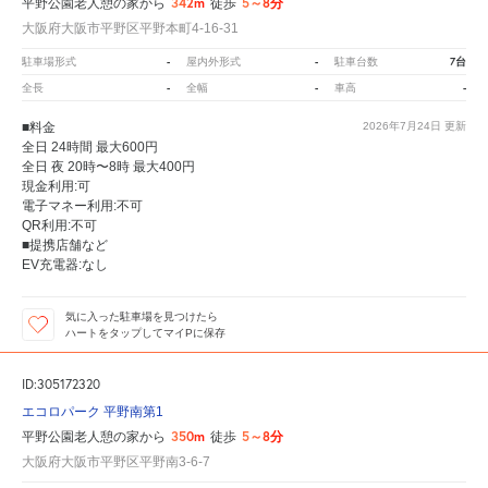
342m
5～8分
平野公園老人憩の家から
徒歩
大阪府大阪市平野区平野本町4-16-31
-
-
7台
駐車場形式
屋内外形式
駐車台数
-
-
-
全長
全幅
車高
■料金
2026年7月24日
更新
全日 24時間 最大600円
全日 夜 20時〜8時 最大400円
現金利用:可
電子マネー利用:不可
QR利用:不可
■提携店舗など
EV充電器:なし
気に入った駐車場を見つけたら
ハートをタップしてマイPに保存
ID:305172320
エコロパーク 平野南第1
350m
5～8分
平野公園老人憩の家から
徒歩
大阪府大阪市平野区平野南3-6-7