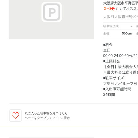
大阪府大阪市平野区
2～3分
近くてオスス
大阪府大阪市平野区
-
駐車場形式
500cm
全長
■料金
全日
00:00-24:00 60分/2
■上限料金
【全日】最大料金入庫
※最大料金は繰り返
■駐車サイズ
大型可 ハイルーフ可
■入出庫可能時間
24時間
気に入った駐車場を見つけたら
ハートをタップしてマイPに保存