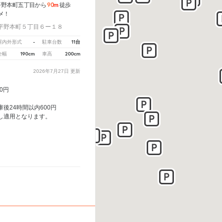
90m
平野本町五丁目から
徒歩
メ！
平野本町５丁目６ー１８
-
11台
屋内外形式
駐車台数
190cm
200cm
全幅
車高
2026年7月27日
更新
20円
後24時間以内600円
し適用となります。