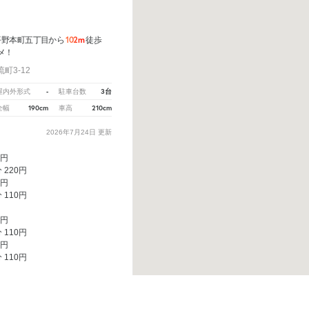
102m
平野本町五丁目から
徒歩
メ！
町3-12
-
3台
屋内外形式
駐車台数
190cm
210cm
全幅
車高
2026年7月24日
更新
0円
 220円
0円
 110円
0円
 110円
0円
 110円
、
こちら
から教えてください。
※ご注意ください - 徒歩時間は地形の状況や迂回路を反映できてい
料金440円