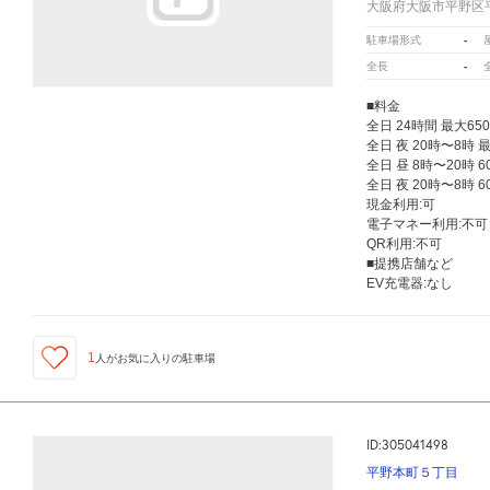
大阪府大阪市平野区平
-
駐車場形式
-
全長
■料金
全日 24時間 最大65
全日 夜 20時〜8時 
全日 昼 8時〜20時 6
全日 夜 20時〜8時 6
現金利用:可
電子マネー利用:不可
QR利用:不可
■提携店舗など
EV充電器:なし
1
人が
お気に入りの駐車場
ID:305041498
平野本町５丁目