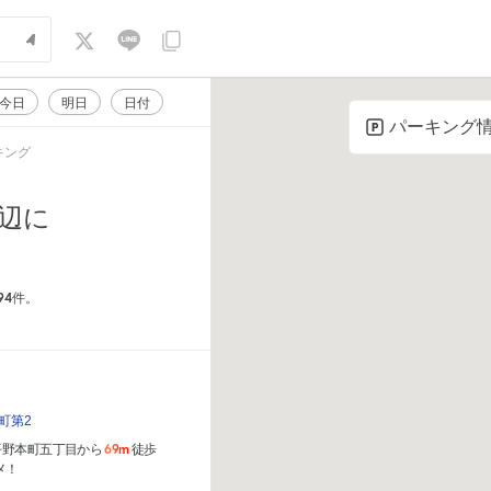
今日
明日
日付
パーキング
キング
辺に
94
件。
町第2
69m
平野本町五丁目から
徒歩
メ！