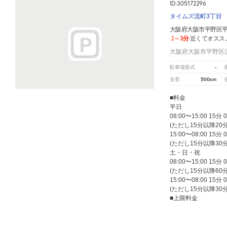
ID:305172296
タイムズ流町3丁目
大阪府大阪市平野区
2～3分
近くてオスス
大阪府大阪市平野区流
-
駐車場形式
500cm
全長
■料金
平日
08:00〜15:00 15分 
(ただし15分以降20分
15:00〜08:00 15分 
(ただし15分以降30分
土・日・祝
08:00〜15:00 15分 
(ただし15分以降60分
15:00〜08:00 15分 
(ただし15分以降30分
■上限料金
平日
大阪府大阪市平野区平野本町五丁目
周辺の格安
駐車場
マップです。他の駐車場がありましたら
15:00〜08:00 上限
土・日・祝