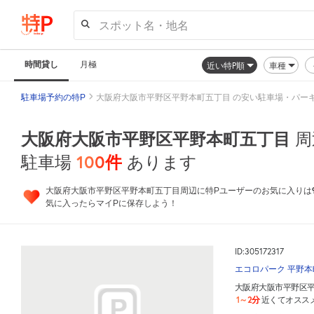
スポット名・地名
時間貸し
月極
近い特P順
車種
駐車場予約の特P
大阪府大阪市平野区平野本町五丁目 の安い駐車場・パー
大阪府大阪市平野区平野本町五丁目
周
100
件
駐車場
あります
大阪府大阪市平野区平野本町五丁目周辺に特Pユーザーのお気に入りは
気に入ったらマイPに保存しよう！
ID:305172317
エコロパーク 平野本
大阪府大阪市平野区
1～2分
近くてオスス