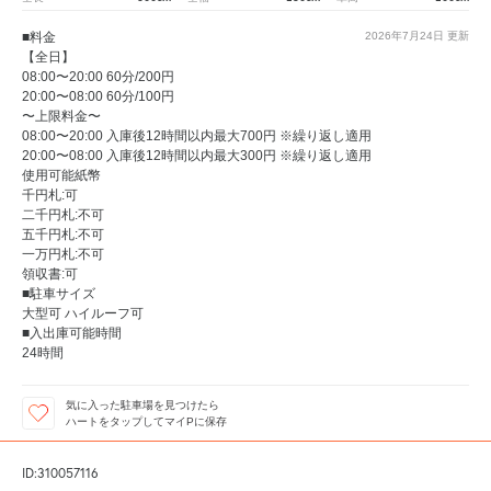
■料金
2026年7月24日
更新
【全日】
08:00〜20:00 60分/200円
20:00〜08:00 60分/100円
〜上限料金〜
08:00〜20:00 入庫後12時間以内最大700円 ※繰り返し適用
20:00〜08:00 入庫後12時間以内最大300円 ※繰り返し適用
使用可能紙幣
千円札:可
二千円札:不可
五千円札:不可
一万円札:不可
領収書:可
■駐車サイズ
大型可 ハイルーフ可
■入出庫可能時間
24時間
気に入った駐車場を見つけたら
ハートをタップしてマイPに保存
ID:310057116