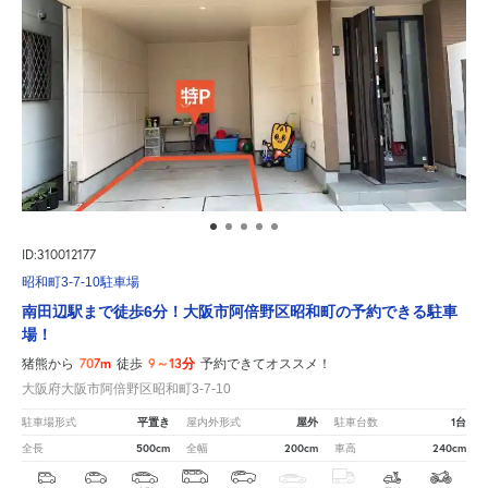
ID:310012177
昭和町3-7-10駐車場
南田辺駅まで徒歩6分！大阪市阿倍野区昭和町の予約できる駐車
場！
707m
9～13分
猪熊から
徒歩
予約できてオススメ！
大阪府大阪市阿倍野区昭和町3-7-10
平置き
屋外
1台
駐車場形式
屋内外形式
駐車台数
500cm
200cm
240cm
全長
全幅
車高