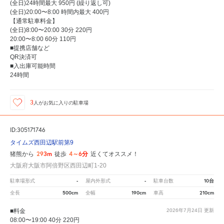
(全日)24時間最大 950円 (繰り返し可)
(全日)20:00〜8:00 時間内最大 400円
【通常駐車料金】
(全日)8:00〜20:00 30分 220円
20:00〜8:00 60分 110円
■提携店舗など
QR決済可
■入出庫可能時間
24時間
3
人が
お気に入りの駐車場
ID:305171746
タイムズ西田辺駅前第9
293m
4～6分
猪熊から
徒歩
近くてオススメ！
大阪府大阪市阿倍野区西田辺町1-20
-
-
10台
駐車場形式
屋内外形式
駐車台数
500cm
190cm
210cm
全長
全幅
車高
■料金
2026年7月24日
更新
08:00〜19:00 40分 220円