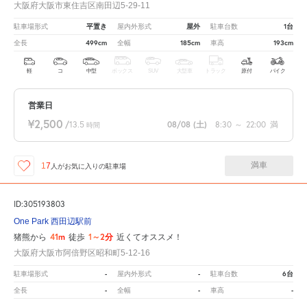
大阪府大阪市東住吉区南田辺5-29-11
平置き
屋外
1台
駐車場形式
屋内外形式
駐車台数
499cm
185cm
193cm
全長
全幅
車高
軽
コ
中型
ボックス
SUV
大型車
トラック
原付
バイク
営業日
¥2,500
/
13.5
08/08
(土)
8:30
～
22:00
満
時間
満車
17
人が
お気に入りの駐車場
ID:305193803
One Park 西田辺駅前
41m
1～2分
猪熊から
徒歩
近くてオススメ！
大阪府大阪市阿倍野区昭和町5-12-16
-
-
6台
駐車場形式
屋内外形式
駐車台数
-
-
-
全長
全幅
車高