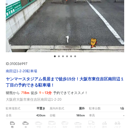
ID:310036997
南田辺1-2-20駐車場
ヤンマースタジアム長居まで徒歩15分！大阪市東住吉区南田辺１
丁目の予約できる駐車場！
718m
9～13分
猪熊から
徒歩
予約できてオススメ！
大阪府大阪市東住吉区南田辺1-2-20
平置き
屋外
1台
駐車場形式
屋内外形式
駐車台数
420cm
180cm
-
全長
全幅
車高
軽
コ
中型
ボックス
SUV
大型車
トラック
原付
バイク