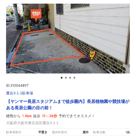
ID:310044897
鷹合3-1-1駐車場
【ヤンマー長居スタジアムまで徒歩圏内】長居植物園や競技場が
ある長居公園の目の前！
1.4km
18～26分
猪熊から
徒歩
予約できてオススメ！
大阪府大阪市東住吉区鷹合3-1-1
平置き
屋外
1台
駐車場形式
屋内外形式
駐車台数