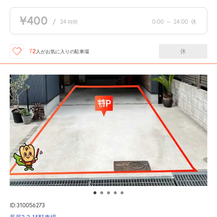
¥400
/
24
0:00
～
24:00
休
時間
休
72
人が
お気に入りの駐車場
ID:310056273