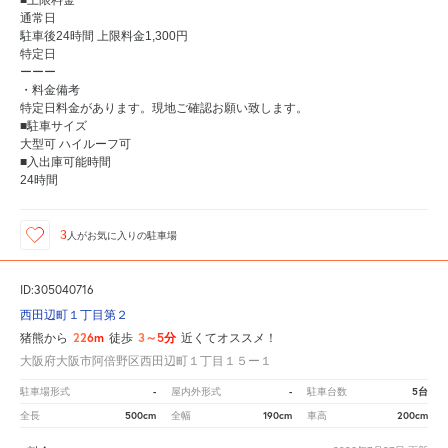
通常日
駐車後24時間 上限料金1,300円
特定日
ーーー
・料金備考
特定日料金があります。現地ご確認お願い致します。
■駐車サイズ
大型可 ハイルーフ可
■入出庫可能時間
24時間
3
人が
お気に入りの駐車場
ID:305040716
西田辺町１丁目第２
226m
3～5分
猪熊から
徒歩
近くてオススメ！
大阪府大阪市阿倍野区西田辺町１丁目１５ー１
-
-
5台
駐車場形式
屋内外形式
駐車台数
500cm
190cm
200cm
全長
全幅
車高