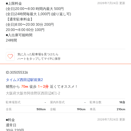
■上限料金
2026年7月24日
更新
(全日)20:00〜8:00 時間内最大 500円
(全日)24時間毎最大 1,000円 (繰り返し可)
【通常駐車料金】
(全日)8:00〜20:00 30分 200円
20:00〜8:00 60分 100円
■入出庫可能時間
24時間
気に入った駐車場を見つけたら
ハートをタップしてマイPに保存
ID:305055326
タイムズ西田辺駅前第2
70m
1～2分
猪熊から
徒歩
近くてオススメ！
大阪府大阪市阿倍野区西田辺町1-2
-
-
18台
駐車場形式
屋内外形式
駐車台数
500cm
190cm
210cm
全長
全幅
車高
■料金
2026年7月24日
更新
通常日
30分 220円