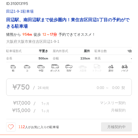
ID:310013195
田辺1-9-1駐車場
田辺駅、南田辺駅まで徒歩圏内！東住吉区田辺1丁目の予約がで
きる駐車場
954m
12～17分
猪熊から
徒歩
予約できてオススメ！
大阪府大阪市東住吉区田辺1-9-1
平置き
屋外
1台
駐車場形式
屋内外形式
駐車台数
500cm
220cm
-
全長
全幅
車高
軽
コ
中型
ボックス
SUV
大型車
トラック
原付
バイク
¥750
/
24
0:00
～
0:00
契
時間
¥17,000
マンスリー契約
/
1
ヶ月
¥15,000
月極契約
/
1
ヶ月
月極契約中
112
人が
お気に入りの駐車場