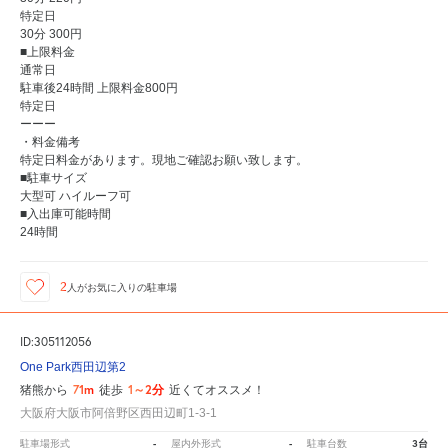
特定日
30分 300円
■上限料金
通常日
駐車後24時間 上限料金800円
特定日
ーーー
・料金備考
特定日料金があります。現地ご確認お願い致します。
■駐車サイズ
大型可 ハイルーフ可
■入出庫可能時間
24時間
2
人が
お気に入りの駐車場
ID:305112056
One Park西田辺第2
71m
1～2分
猪熊から
徒歩
近くてオススメ！
大阪府大阪市阿倍野区西田辺町1-3-1
-
-
3台
駐車場形式
屋内外形式
駐車台数