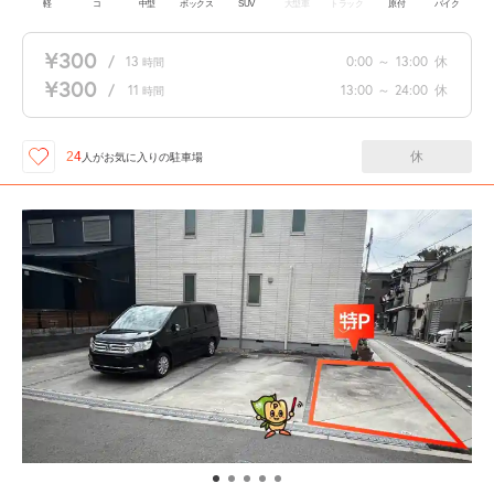
軽
コ
中型
ボックス
SUV
大型車
トラック
原付
バイク
¥300
/
13
0:00
～
13:00
休
時間
¥300
/
11
13:00
～
24:00
休
時間
休
24
人が
お気に入りの駐車場