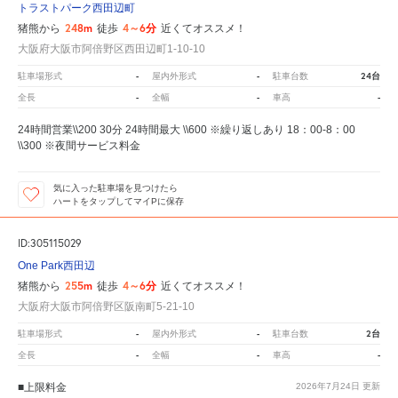
トラストパーク西田辺町
248m
4～6分
猪熊から
徒歩
近くてオススメ！
大阪府大阪市阿倍野区西田辺町1-10-10
-
-
24台
駐車場形式
屋内外形式
駐車台数
-
-
-
全長
全幅
車高
24時間営業\\200 30分 24時間最大 \\600 ※繰り返しあり 18：00-8：00
\\300 ※夜間サービス料金
気に入った駐車場を見つけたら
ハートをタップしてマイPに保存
ID:305115029
One Park西田辺
255m
4～6分
猪熊から
徒歩
近くてオススメ！
大阪府大阪市阿倍野区阪南町5-21-10
-
-
2台
駐車場形式
屋内外形式
駐車台数
-
-
-
全長
全幅
車高
■上限料金
2026年7月24日
更新