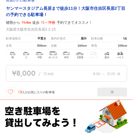
長居2-2-15駐車場
ヤンマースタジアム長居まで徒歩11分！大阪市住吉区長居2丁目
の予約できる駐車場！
964m
13～19分
猪熊から
徒歩
予約できてオススメ！
大阪府大阪市住吉区長居2-2-15
平置き
屋外
1台
駐車場形式
屋内外形式
駐車台数
500cm
260cm
200cm
全長
全幅
車高
軽
コ
中型
ボックス
SUV
大型車
トラック
原付
バイク
¥8,000
/
13
8:00
～
21:00
休
時間
休
19
人が
お気に入りの駐車場