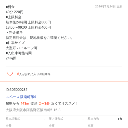
■料金
2026年7月24日
更新
40分 220円
■上限料金
駐車後24時間 上限料金800円
18:00〜09:00 上限料金400円
・料金備考
特定日料金は、現地看板をご確認ください。
■駐車サイズ
大型可 ハイルーフ可
■入出庫可能時間
24時間
6
人が
お気に入りの駐車場
ID:305000235
スペース 阪南町第4
143m
2～3分
猪熊から
徒歩
近くてオススメ！
大阪府大阪市阿倍野区阪南町5-16-3
-
-
5台
駐車場形式
屋内外形式
駐車台数
-
-
-
全長
全幅
車高