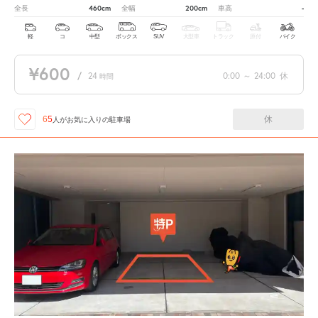
460cm
200cm
-
全長
全幅
車高
軽
コ
中型
ボックス
SUV
大型車
トラック
原付
バイク
¥600
/
24
0:00
～
24:00
休
時間
休
65
人が
お気に入りの駐車場