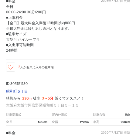
■料金
2026年7月27日
更新
全日
00:00-24:00 30分/200円
■上限料金
【全日】最大料金入庫後12時間以内800円
※最大料金は繰り返し適用となります。
■駐車サイズ
大型可 ハイルーフ可
■入出庫可能時間
24時間
3
人が
お気に入りの駐車場
ID:305151130
昭和町５丁目
230m
3～5分
猪熊から
徒歩
近くてオススメ！
大阪府大阪市阿倍野区昭和町５丁目５ー１５
-
-
5台
駐車場形式
屋内外形式
駐車台数
500cm
190cm
200cm
全長
全幅
車高
■料金
2026年7月27日
更新