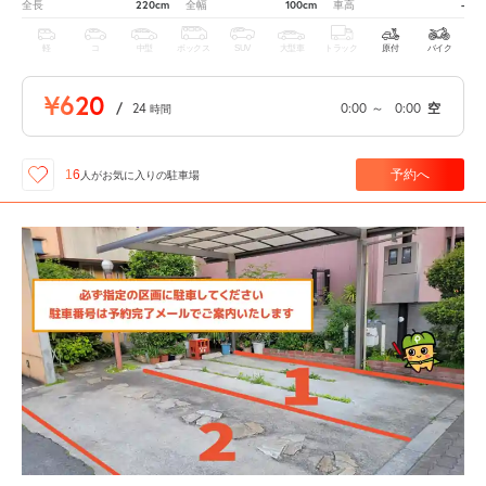
220cm
100cm
-
全長
全幅
車高
軽
コ
中型
ボックス
SUV
大型車
トラック
原付
バイク
¥620
/
24
0:00
～
0:00
空
時間
予約へ
16
人が
お気に入りの駐車場