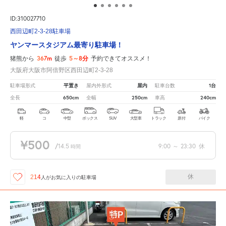
ID:310027710
西田辺町2-3-28駐車場
ヤンマースタジアム最寄り駐車場！
367m
5～8分
猪熊から
徒歩
予約できてオススメ！
大阪府大阪市阿倍野区西田辺町2-3-28
平置き
屋内
1台
駐車場形式
屋内外形式
駐車台数
650cm
250cm
240cm
全長
全幅
車高
軽
コ
中型
ボックス
SUV
大型車
トラック
原付
バイク
¥500
/
14.5
9:00
～
23:30
休
時間
休
214
人が
お気に入りの駐車場