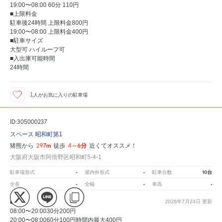
19:00〜08:00 60分 110円
■上限料金
駐車後24時間 上限料金800円
19:00〜08:00 上限料金400円
■駐車サイズ
大型可 ハイルーフ可
■入出庫可能時間
24時間
1
人が
お気に入りの駐車場
ID:305000237
スペース 昭和町第1
297m
4～6分
猪熊から
徒歩
近くてオススメ！
大阪府大阪市阿倍野区昭和町5-4-1
-
-
10台
駐車場形式
屋内外形式
駐車台数
-
-
-
全長
全幅
車高
■料金
2026年7月24日
更新
08:00〜20:0030分200円
20:00〜08:0060分100円時間内最大400円