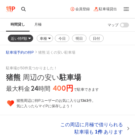
会員登録
駐車場貸出
時間貸し
月極
マップ
近い特P順
車種
今日
明日
日付
駐車場予約の特P
猪熊 近くの安い駐車場
駐車場が50件見つかりました！
猪熊
駐車場
周辺の安い
400円
24
時間
最大料金
で駐車できます
1363
猪熊周辺に特Pユーザーのお気に入りは
件。
気に入ったらマイPに保存しよう！
この周辺に月極で借りられる
駐車場も
1件
あります