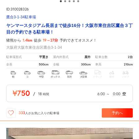
ID:310028326
鷹合3-1-34駐車場
ヤンマースタジアム長居まで徒歩16分！大阪市東住吉区鷹合３丁
目の予約できる駐車場！
1.4km
19～27分
猪熊から
徒歩
予約できてオススメ！
大阪府大阪市東住吉区鷹合3-1-34
平置き
屋外
2台
駐車場形式
屋内外形式
駐車台数
500cm
300cm
210cm
全長
全幅
車高
軽
コ
中型
ボックス
SUV
大型車
トラック
原付
バイク
¥750
/
18
6:00
～
0:00
空
時間
予約へ
333
人が
お気に入りの駐車場