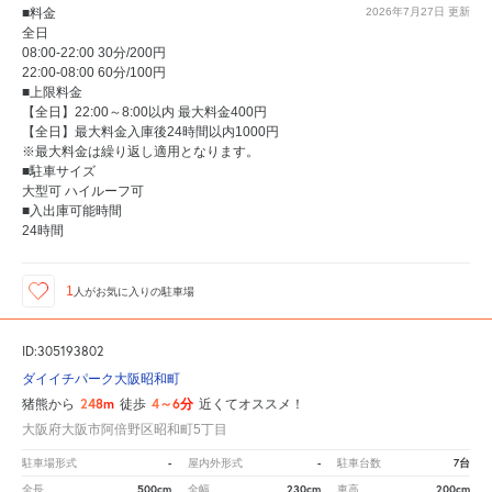
■料金
2026年7月27日
更新
全日
08:00-22:00 30分/200円
22:00-08:00 60分/100円
■上限料金
【全日】22:00～8:00以内 最大料金400円
【全日】最大料金入庫後24時間以内1000円
※最大料金は繰り返し適用となります。
■駐車サイズ
大型可 ハイルーフ可
■入出庫可能時間
24時間
1
人が
お気に入りの駐車場
ID:305193802
ダイイチパーク大阪昭和町
248m
4～6分
猪熊から
徒歩
近くてオススメ！
大阪府大阪市阿倍野区昭和町5丁目
-
-
7台
駐車場形式
屋内外形式
駐車台数
500cm
230cm
200cm
全長
全幅
車高