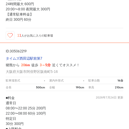
24時間最大 600円
20:00〜8:00 夜間最大 300円
【通常駐車料金】
終日 300円 60分
11
人が
お気に入りの駐車場
ID:305062219
タイムズ西田辺駅前第7
206m
3～5分
猪熊から
徒歩
近くてオススメ！
大阪府大阪市阿倍野区阪南町5-16
-
-
16台
駐車場形式
屋内外形式
駐車台数
500cm
190cm
210cm
全長
全幅
車高
■料金
2026年7月24日
更新
通常日
08:00〜22:00 25分 200円
22:00〜08:00 60分 100円
特定日
30分 300円
■上限料金