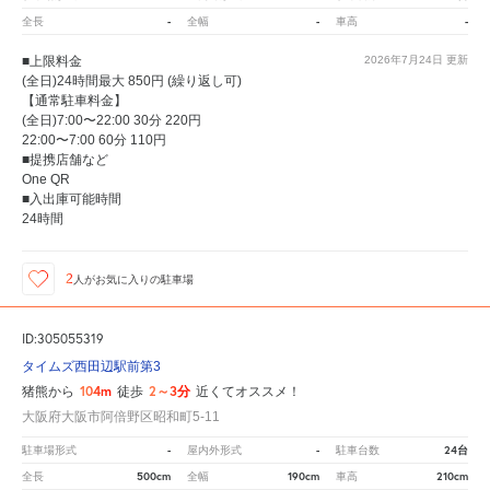
-
-
-
全長
全幅
車高
■上限料金
2026年7月24日
更新
(全日)24時間最大 850円 (繰り返し可)
【通常駐車料金】
(全日)7:00〜22:00 30分 220円
22:00〜7:00 60分 110円
■提携店舗など
One QR
■入出庫可能時間
24時間
2
人が
お気に入りの駐車場
ID:305055319
タイムズ西田辺駅前第3
104m
2～3分
猪熊から
徒歩
近くてオススメ！
大阪府大阪市阿倍野区昭和町5-11
-
-
24台
駐車場形式
屋内外形式
駐車台数
500cm
190cm
210cm
全長
全幅
車高