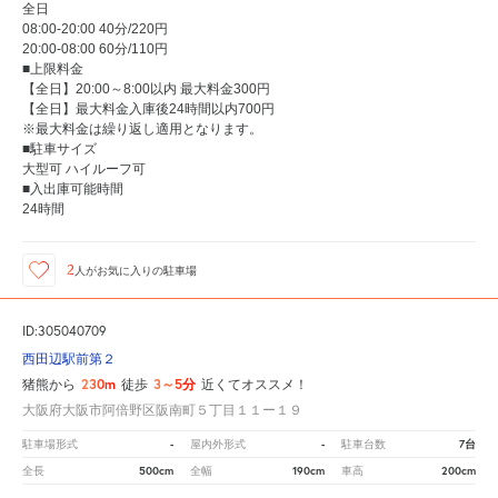
全日
08:00-20:00 40分/220円
20:00-08:00 60分/110円
■上限料金
【全日】20:00～8:00以内 最大料金300円
【全日】最大料金入庫後24時間以内700円
※最大料金は繰り返し適用となります。
■駐車サイズ
大型可 ハイルーフ可
■入出庫可能時間
24時間
2
人が
お気に入りの駐車場
ID:305040709
西田辺駅前第２
230m
3～5分
猪熊から
徒歩
近くてオススメ！
大阪府大阪市阿倍野区阪南町５丁目１１ー１９
-
-
7台
駐車場形式
屋内外形式
駐車台数
500cm
190cm
200cm
全長
全幅
車高