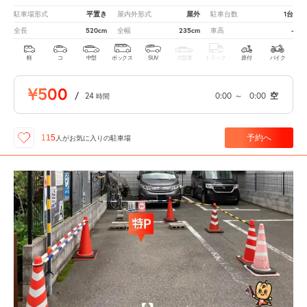
平置き
屋外
1台
駐車場形式
屋内外形式
駐車台数
520cm
235cm
-
全長
全幅
車高
軽
コ
中型
ボックス
SUV
大型車
トラック
原付
バイク
¥500
/
24
0:00
～
0:00
空
時間
予約へ
115
人が
お気に入りの駐車場