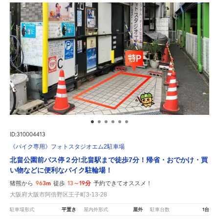
ID:310004413
《バイク専用》フォトスタジオエム2駐車場
北畠公園前バス停２分!北畠駅まで徒歩7分！帰省・おでかけ・買
い物などに便利なバイク駐輪場！
963m
13～19分
猪熊から
徒歩
予約できてオススメ！
大阪府大阪市阿倍野区王子町3-13-28
平置き
屋外
1台
駐車場形式
屋内外形式
駐車台数